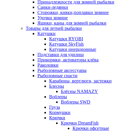
Принадлежности для зимней рыбалки
Санки-ледянки
Сторожки, кивки,поплавки зимние
Удочки зимние
Ящики, каны для зимней рыбалки
Товары для летней рыбалки
Катушки
Катушки RYOBI
Катушки SkyFish
Катушки инерционные
Подставки для удилищ
Прикормки, активаторы клёва
Раколовки
Рыболовные аксессуары
Рыболовные снасти
Карабины, вертлюги, застежки
Блесны
Блёсны NAMAZY
Воблеры
Воблеры SWD
Груза
Кормушки
Крючки
Крючки DreamFish
Крючки офсетные