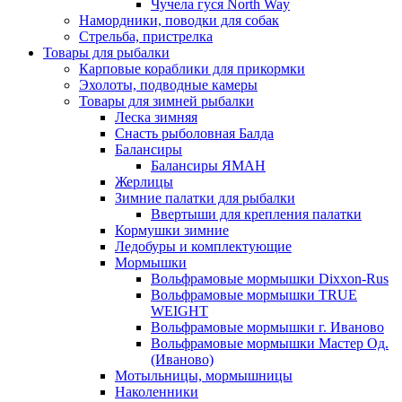
Чучела гуся North Way
Намордники, поводки для собак
Стрельба, пристрелка
Товары для рыбалки
Карповые кораблики для прикормки
Эхолоты, подводные камеры
Товары для зимней рыбалки
Леска зимняя
Снасть рыболовная Балда
Балансиры
Балансиры ЯМАН
Жерлицы
Зимние палатки для рыбалки
Ввертыши для крепления палатки
Кормушки зимние
Ледобуры и комплектующие
Мормышки
Вольфрамовые мормышки Dixxon-Rus
Вольфрамовые мормышки TRUE
WEIGHT
Вольфрамовые мормышки г. Иваново
Вольфрамовые мормышки Мастер Од.
(Иваново)
Мотыльницы, мормышницы
Наколенники