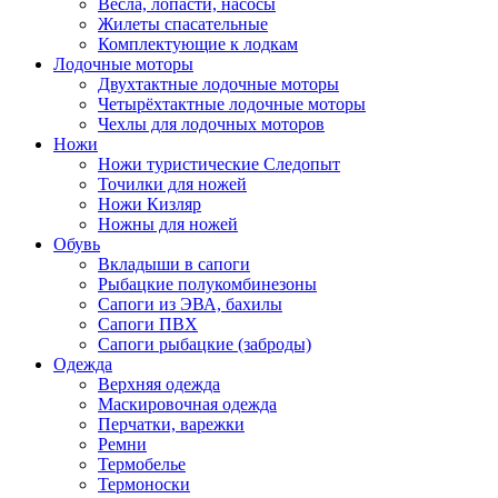
Весла, лопасти, насосы
Жилеты спасательные
Комплектующие к лодкам
Лодочные моторы
Двухтактные лодочные моторы
Четырёхтактные лодочные моторы
Чехлы для лодочных моторов
Ножи
Ножи туристические Следопыт
Точилки для ножей
Ножи Кизляр
Ножны для ножей
Обувь
Вкладыши в сапоги
Рыбацкие полукомбинезоны
Сапоги из ЭВА, бахилы
Сапоги ПВХ
Сапоги рыбацкие (заброды)
Одежда
Верхняя одежда
Маскировочная одежда
Перчатки, варежки
Ремни
Термобелье
Термоноски