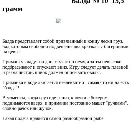
Б
алда № 10 13,5
грамм
Балда представляет собой привязанный к концу лески груз,
над которым свободно подвешены два крючка с с бисеринами
на цевье.
Приманку кладут на дно, стучат по нему, а затем невысоко
подбрасывают и опускают вниз. Игру следует делать плавной
и размашистой, кивок должен описывать овалы.
Приманка в воде двигается неадекватно - самая что ни на есть
"балда"!
В моменты, когда груз идет вниз, крючки с бисером
поднимаются вверх, и приманка постоянно машет "ручками",
словно рачок или жучок.
Такая подача нравится самой разнообразной рыбе.