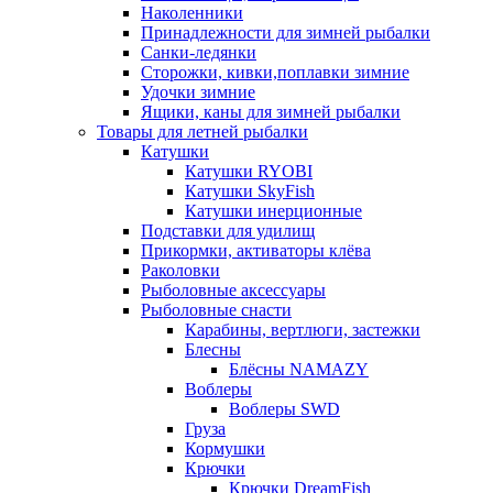
Наколенники
Принадлежности для зимней рыбалки
Санки-ледянки
Сторожки, кивки,поплавки зимние
Удочки зимние
Ящики, каны для зимней рыбалки
Товары для летней рыбалки
Катушки
Катушки RYOBI
Катушки SkyFish
Катушки инерционные
Подставки для удилищ
Прикормки, активаторы клёва
Раколовки
Рыболовные аксессуары
Рыболовные снасти
Карабины, вертлюги, застежки
Блесны
Блёсны NAMAZY
Воблеры
Воблеры SWD
Груза
Кормушки
Крючки
Крючки DreamFish