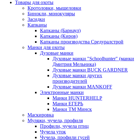
Товары для охоты
Кротоловки, мышеловки
Бинокли, монокуляры
Засидки
Капканы
Капканы (Барнаул)
Капканы (Киров)
Капканы производства Средуралстрой
Манки для охоты
Духовые манки
Духовые манки "Schoolhunter" (манки
Дмитрия Мельника)
Духовые манки BUCK GARDNER
Духовые манки других
производителей
Духовые манки MANKOFF
Электронные манки
Манки HUNTERHELP
Манки ЕГЕРЬ
Манки ТМ Минск
Маскировка
Муляжи, чучела, профиля
Профили, чучела птиц
Чучела уток
Чучела, профили гусей