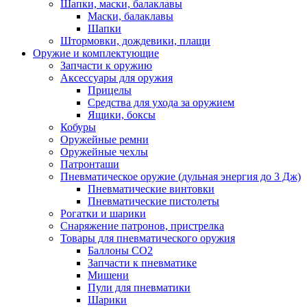
Шапки, маски, балаклавы
Маски, балаклавы
Шапки
Штормовки, дождевики, плащи
Оружие и комплектующие
Запчасти к оружию
Аксессуары для оружия
Прицелы
Средства для ухода за оружием
Ящики, боксы
Кобуры
Оружейные ремни
Оружейные чехлы
Патронташи
Пневматическое оружие (дульная энергия до 3 Дж)
Пневматические винтовки
Пневматические пистолеты
Рогатки и шарики
Снаряжение патронов, пристрелка
Товары для пневматического оружия
Баллоны СО2
Запчасти к пневматике
Мишени
Пули для пневматики
Шарики