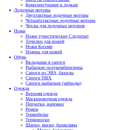
Комплектующие к лодкам
Лодочные моторы
Двухтактные лодочные моторы
Четырёхтактные лодочные моторы
Чехлы для лодочных моторов
Ножи
Ножи туристические Следопыт
Точилки для ножей
Ножи Кизляр
Ножны для ножей
Обувь
Вкладыши в сапоги
Рыбацкие полукомбинезоны
Сапоги из ЭВА, бахилы
Сапоги ПВХ
Сапоги рыбацкие (заброды)
Одежда
Верхняя одежда
Маскировочная одежда
Перчатки, варежки
Ремни
Термобелье
Термоноски
Шапки, маски, балаклавы