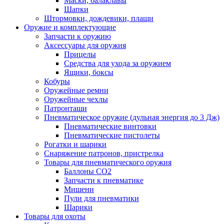
Маски, балаклавы
Шапки
Штормовки, дождевики, плащи
Оружие и комплектующие
Запчасти к оружию
Аксессуары для оружия
Прицелы
Средства для ухода за оружием
Ящики, боксы
Кобуры
Оружейные ремни
Оружейные чехлы
Патронташи
Пневматическое оружие (дульная энергия до 3 Дж)
Пневматические винтовки
Пневматические пистолеты
Рогатки и шарики
Снаряжение патронов, пристрелка
Товары для пневматического оружия
Баллоны СО2
Запчасти к пневматике
Мишени
Пули для пневматики
Шарики
Товары для охоты