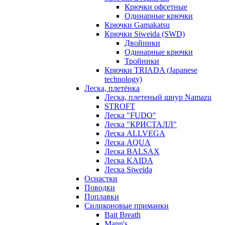
Крючки офсетные
Одинарные крючки
Крючки Gamakatsu
Крючки Siweida (SWD)
Двойники
Одинарные крючки
Тройники
Крючки TRIADA (Japanese
technology)
Леска, плетёнка
Леска, плетеный шнур Namazu
STROFT
Леска "FUDO"
Леска "КРИСТАЛЛ"
Леска ALLVEGA
Леска AQUA
Леска BALSAX
Леска KAIDA
Леска Siweida
Оснастки
Поводки
Поплавки
Силиконовые приманки
Bait Breath
Mann's