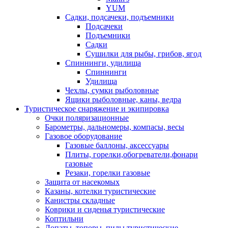
YUM
Садки, подсачеки, подъемники
Подсачеки
Подъемники
Садки
Сушилки для рыбы, грибов, ягод
Спиннинги, удилища
Спиннинги
Удилища
Чехлы, сумки рыболовные
Ящики рыболовные, каны, ведра
Туристическое снаряжение и экипировка
Очки поляризационные
Барометры, дальномеры, компасы, весы
Газовое оборудование
Газовые баллоны, аксессуары
Плиты, горелки,обогреватели,фонари
газовые
Резаки, горелки газовые
Защита от насекомых
Казаны, котелки туристические
Канистры складные
Коврики и сиденья туристические
Коптильни
Лопаты, топоры, пилы туристические