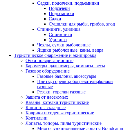
Садки, подсачеки, подъемники
Подсачеки
Подъемники
Садки
Сушилки для рыбы, грибов, ягод
Спиннинги, удилища
Спиннинги
Удилища
Чехлы, сумки рыболовные
Ящики рыболовные, каны, ведра
Туристическое снаряжение и экипировка
Очки поляризационные
Барометры, дальномеры, компасы, весы
Газовое оборудование
Газовые баллоны, аксессуары
Плиты, горелки,обогреватели,фонари
газовые
Резаки, горелки газовые
Защита от насекомых
Казаны, котелки туристические
Канистры складные
Коврики и сиденья туристические
Коптильни
Лопаты, топоры, пилы туристические
Многофункциональные лопаты Brandcamp