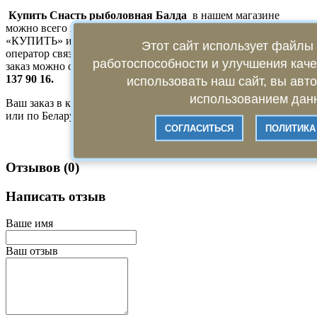
Купить Снасть рыболовная Балда
в нашем магазине
можно всего в несколько кликов. Для этого нажмите кнопку
«КУПИТЬ» и оставьте свои контактные данные, чтобы
Этот сайт использует файлы 
оператор связался с Вами для утверждения заказа. Кроме того,
работоспособности и улучшения кач
заказ можно оформить
, позвонив нам по телефону +375 29
137 90 16.
использовать наш сайт, вы авт
использованием данн
Ваш заказ в кратчайшие сроки будет доставлен по Минску
или по Беларуси!
СОГЛАСИТЬСЯ
ПОЛИТИКА
Отзывов (0)
Написать отзыв
Ваше имя
Ваш отзыв