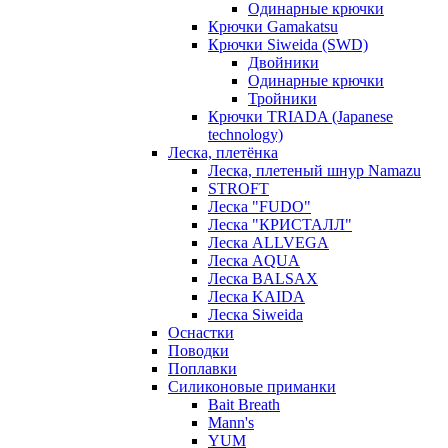
Одинарные крючки
Крючки Gamakatsu
Крючки Siweida (SWD)
Двойники
Одинарные крючки
Тройники
Крючки TRIADA (Japanese
technology)
Леска, плетёнка
Леска, плетеный шнур Namazu
STROFT
Леска "FUDO"
Леска "КРИСТАЛЛ"
Леска ALLVEGA
Леска AQUA
Леска BALSAX
Леска KAIDA
Леска Siweida
Оснастки
Поводки
Поплавки
Силиконовые приманки
Bait Breath
Mann's
YUM