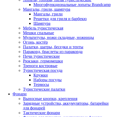
Многофункциональные лопаты Brandcamp
Мангалы, грили, шампура
Мангалы, грили
Решетки для гриля и барбекю
Шампура
Мебель туристическая
Мешки спальные
Мультитулы, ножи складные, ножницы
Огонь, костёр
Палатки, шатры, беседки и тенты
Паракорд, браслеты из паракорда
Печи туристические
Рюкзаки, гермомешки
Треноги костровые
Туристическая посуда
Кружки
Наборы посуды
Термосы
Туристические палатки
Фонари
Выносные кнопки, крепления
Зарядные устройства, аккумуляторы, батарейки
для фонарей
Тактические фонари