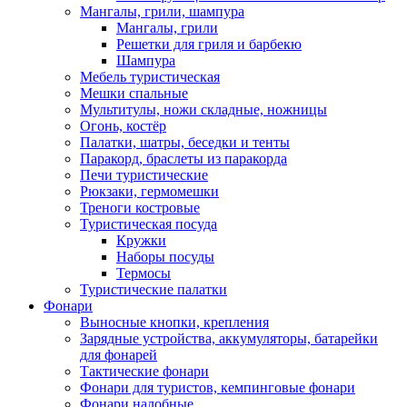
Мангалы, грили, шампура
Мангалы, грили
Решетки для гриля и барбекю
Шампура
Мебель туристическая
Мешки спальные
Мультитулы, ножи складные, ножницы
Огонь, костёр
Палатки, шатры, беседки и тенты
Паракорд, браслеты из паракорда
Печи туристические
Рюкзаки, гермомешки
Треноги костровые
Туристическая посуда
Кружки
Наборы посуды
Термосы
Туристические палатки
Фонари
Выносные кнопки, крепления
Зарядные устройства, аккумуляторы, батарейки
для фонарей
Тактические фонари
Фонари для туристов, кемпинговые фонари
Фонари налобные