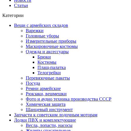
Новости
Статьи
Категории
Вещи с армейских складов
Варежки
Головные уборы
Измерительные приборы
Маскировочные костюмы
Одежда и аксессуары
Брюки
Костюмы
Плащ-палатка
Телогрейки
Перевязочные пакеты
Посуда
Ремни армейские
Рюкзаки, вещмешки
Фото и аудио техника производства СССР
Химическая защита
Шанцевый инструмент
Запчасти к советским лодочным моторам
Лодки ПВХ и комплектующие
Весла, лопасти, насосы
Жилеты спасательные