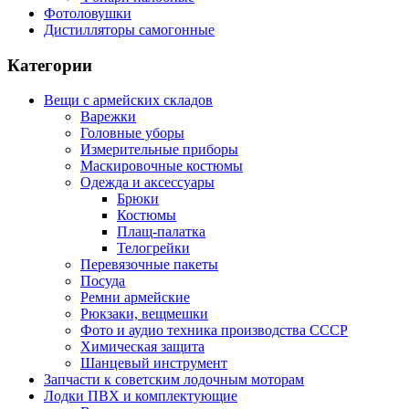
Фотоловушки
Дистилляторы самогонные
Категории
Вещи с армейских складов
Варежки
Головные уборы
Измерительные приборы
Маскировочные костюмы
Одежда и аксессуары
Брюки
Костюмы
Плащ-палатка
Телогрейки
Перевязочные пакеты
Посуда
Ремни армейские
Рюкзаки, вещмешки
Фото и аудио техника производства СССР
Химическая защита
Шанцевый инструмент
Запчасти к советским лодочным моторам
Лодки ПВХ и комплектующие