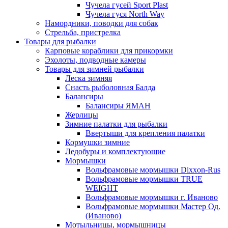
Чучела гусей Sport Plast
Чучела гуся North Way
Намордники, поводки для собак
Стрельба, пристрелка
Товары для рыбалки
Карповые кораблики для прикормки
Эхолоты, подводные камеры
Товары для зимней рыбалки
Леска зимняя
Снасть рыболовная Балда
Балансиры
Балансиры ЯМАН
Жерлицы
Зимние палатки для рыбалки
Ввертыши для крепления палатки
Кормушки зимние
Ледобуры и комплектующие
Мормышки
Вольфрамовые мормышки Dixxon-Rus
Вольфрамовые мормышки TRUE
WEIGHT
Вольфрамовые мормышки г. Иваново
Вольфрамовые мормышки Мастер Од.
(Иваново)
Мотыльницы, мормышницы