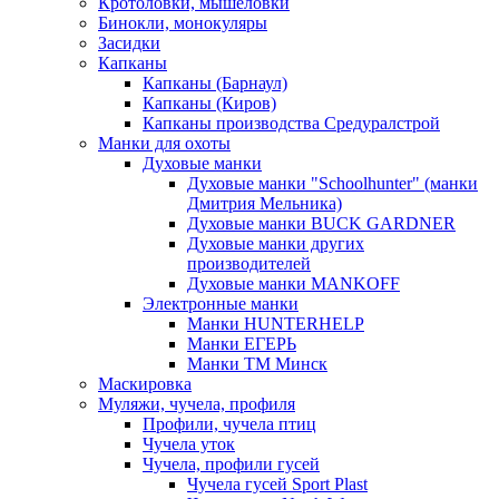
Кротоловки, мышеловки
Бинокли, монокуляры
Засидки
Капканы
Капканы (Барнаул)
Капканы (Киров)
Капканы производства Средуралстрой
Манки для охоты
Духовые манки
Духовые манки "Schoolhunter" (манки
Дмитрия Мельника)
Духовые манки BUCK GARDNER
Духовые манки других
производителей
Духовые манки MANKOFF
Электронные манки
Манки HUNTERHELP
Манки ЕГЕРЬ
Манки ТМ Минск
Маскировка
Муляжи, чучела, профиля
Профили, чучела птиц
Чучела уток
Чучела, профили гусей
Чучела гусей Sport Plast