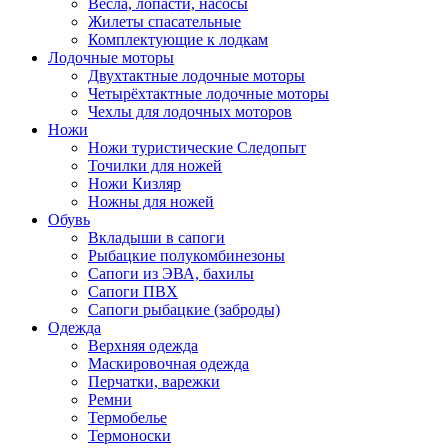
Весла, лопасти, насосы
Жилеты спасательные
Комплектующие к лодкам
Лодочные моторы
Двухтактные лодочные моторы
Четырёхтактные лодочные моторы
Чехлы для лодочных моторов
Ножи
Ножи туристические Следопыт
Точилки для ножей
Ножи Кизляр
Ножны для ножей
Обувь
Вкладыши в сапоги
Рыбацкие полукомбинезоны
Сапоги из ЭВА, бахилы
Сапоги ПВХ
Сапоги рыбацкие (заброды)
Одежда
Верхняя одежда
Маскировочная одежда
Перчатки, варежки
Ремни
Термобелье
Термоноски