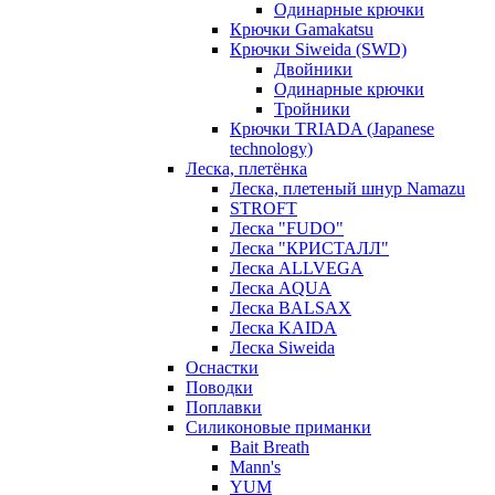
Одинарные крючки
Крючки Gamakatsu
Крючки Siweida (SWD)
Двойники
Одинарные крючки
Тройники
Крючки TRIADA (Japanese
technology)
Леска, плетёнка
Леска, плетеный шнур Namazu
STROFT
Леска "FUDO"
Леска "КРИСТАЛЛ"
Леска ALLVEGA
Леска AQUA
Леска BALSAX
Леска KAIDA
Леска Siweida
Оснастки
Поводки
Поплавки
Силиконовые приманки
Bait Breath
Mann's
YUM