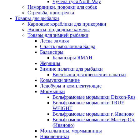
Чучела гуся North Way
Намордники, поводки для собак
Стрельба, пристрелка
Товары для рыбалки
Карповые кораблики для прикормки
Эхолоты, подводные камеры
Товары для зимней рыбалки
Леска зимняя
Снасть рыболовная Балда
Балансиры
Балансиры ЯМАН
Жерлицы
Зимние палатки для рыбалки
Ввертыши для крепления палатки
Кормушки зимние
Ледобуры и комплектующие
Мормышки
Вольфрамовые мормышки Dixxon-Rus
Вольфрамовые мормышки TRUE
WEIGHT
Вольфрамовые мормышки г. Иваново
Вольфрамовые мормышки Мастер Од.
(Иваново)
Мотыльницы, мормышницы
Наколенники