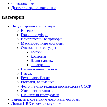
Фотоловушки
Дистилляторы самогонные
Категории
Вещи с армейских складов
Варежки
Головные уборы
Измерительные приборы
Маскировочные костюмы
Одежда и аксессуары
Брюки
Костюмы
Плащ-палатка
Телогрейки
Перевязочные пакеты
Посуда
Ремни армейские
Рюкзаки, вещмешки
Фото и аудио техника производства СССР
Химическая защита
Шанцевый инструмент
Запчасти к советским лодочным моторам
Лодки ПВХ и комплектующие