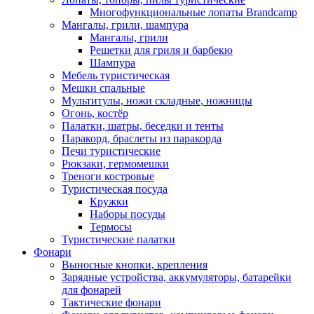
Многофункциональные лопаты Brandcamp
Мангалы, грили, шампура
Мангалы, грили
Решетки для гриля и барбекю
Шампура
Мебель туристическая
Мешки спальные
Мультитулы, ножи складные, ножницы
Огонь, костёр
Палатки, шатры, беседки и тенты
Паракорд, браслеты из паракорда
Печи туристические
Рюкзаки, гермомешки
Треноги костровые
Туристическая посуда
Кружки
Наборы посуды
Термосы
Туристические палатки
Фонари
Выносные кнопки, крепления
Зарядные устройства, аккумуляторы, батарейки
для фонарей
Тактические фонари