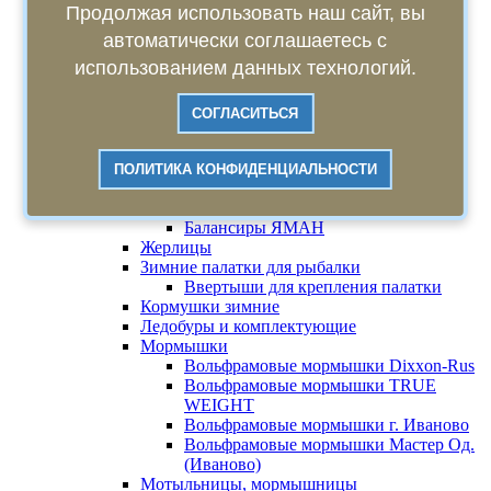
Чучела гусей Sport Plast
Продолжая использовать наш сайт, вы
Чучела гуся North Way
автоматически соглашаетесь с
Намордники, поводки для собак
использованием данных технологий.
Стрельба, пристрелка
Товары для рыбалки
Карповые кораблики для прикормки
СОГЛАСИТЬСЯ
Эхолоты, подводные камеры
Товары для зимней рыбалки
Леска зимняя
ПОЛИТИКА КОНФИДЕНЦИАЛЬНОСТИ
Снасть рыболовная Балда
Балансиры
Балансиры ЯМАН
Жерлицы
Зимние палатки для рыбалки
Ввертыши для крепления палатки
Кормушки зимние
Ледобуры и комплектующие
Мормышки
Вольфрамовые мормышки Dixxon-Rus
Вольфрамовые мормышки TRUE
WEIGHT
Вольфрамовые мормышки г. Иваново
Вольфрамовые мормышки Мастер Од.
(Иваново)
Мотыльницы, мормышницы