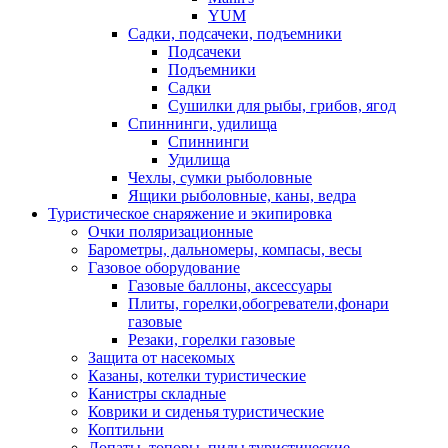
YUM
Садки, подсачеки, подъемники
Подсачеки
Подъемники
Садки
Сушилки для рыбы, грибов, ягод
Спиннинги, удилища
Спиннинги
Удилища
Чехлы, сумки рыболовные
Ящики рыболовные, каны, ведра
Туристическое снаряжение и экипировка
Очки поляризационные
Барометры, дальномеры, компасы, весы
Газовое оборудование
Газовые баллоны, аксессуары
Плиты, горелки,обогреватели,фонари
газовые
Резаки, горелки газовые
Защита от насекомых
Казаны, котелки туристические
Канистры складные
Коврики и сиденья туристические
Коптильни
Лопаты, топоры, пилы туристические