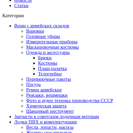
Новости
Статьи
Категории
Вещи с армейских складов
Варежки
Головные уборы
Измерительные приборы
Маскировочные костюмы
Одежда и аксессуары
Брюки
Костюмы
Плащ-палатка
Телогрейки
Перевязочные пакеты
Посуда
Ремни армейские
Рюкзаки, вещмешки
Фото и аудио техника производства СССР
Химическая защита
Шанцевый инструмент
Запчасти к советским лодочным моторам
Лодки ПВХ и комплектующие
Весла, лопасти, насосы
Жилеты спасательные