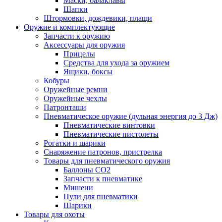
Маски, балаклавы
Шапки
Штормовки, дождевики, плащи
Оружие и комплектующие
Запчасти к оружию
Аксессуары для оружия
Прицелы
Средства для ухода за оружием
Ящики, боксы
Кобуры
Оружейные ремни
Оружейные чехлы
Патронташи
Пневматическое оружие (дульная энергия до 3 Дж)
Пневматические винтовки
Пневматические пистолеты
Рогатки и шарики
Снаряжение патронов, пристрелка
Товары для пневматического оружия
Баллоны СО2
Запчасти к пневматике
Мишени
Пули для пневматики
Шарики
Товары для охоты