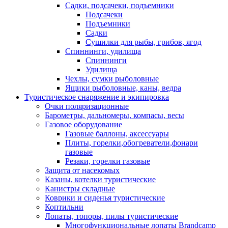
Садки, подсачеки, подъемники
Подсачеки
Подъемники
Садки
Сушилки для рыбы, грибов, ягод
Спиннинги, удилища
Спиннинги
Удилища
Чехлы, сумки рыболовные
Ящики рыболовные, каны, ведра
Туристическое снаряжение и экипировка
Очки поляризационные
Барометры, дальномеры, компасы, весы
Газовое оборудование
Газовые баллоны, аксессуары
Плиты, горелки,обогреватели,фонари
газовые
Резаки, горелки газовые
Защита от насекомых
Казаны, котелки туристические
Канистры складные
Коврики и сиденья туристические
Коптильни
Лопаты, топоры, пилы туристические
Многофункциональные лопаты Brandcamp