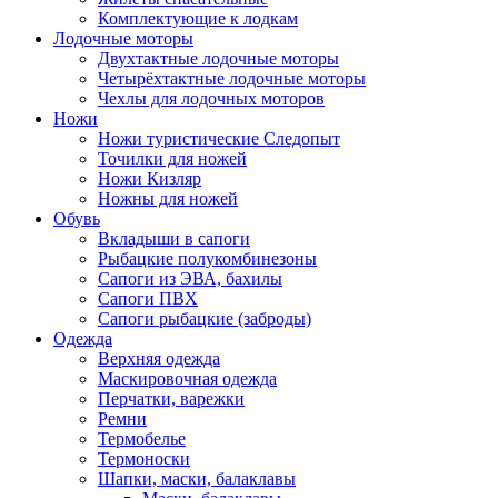
Комплектующие к лодкам
Лодочные моторы
Двухтактные лодочные моторы
Четырёхтактные лодочные моторы
Чехлы для лодочных моторов
Ножи
Ножи туристические Следопыт
Точилки для ножей
Ножи Кизляр
Ножны для ножей
Обувь
Вкладыши в сапоги
Рыбацкие полукомбинезоны
Сапоги из ЭВА, бахилы
Сапоги ПВХ
Сапоги рыбацкие (заброды)
Одежда
Верхняя одежда
Маскировочная одежда
Перчатки, варежки
Ремни
Термобелье
Термоноски
Шапки, маски, балаклавы