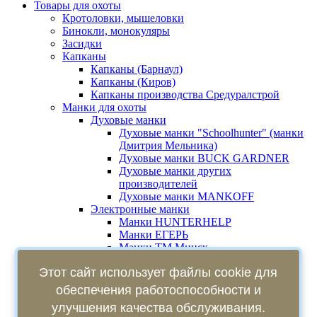
Товары для охоты
Кротоловки, мышеловки
Бинокли, монокуляры
Засидки
Капканы
Капканы (Барнаул)
Капканы (Киров)
Капканы производства Средуралстрой
Манки для охоты
Духовые манки
Духовые манки "Schoolhunter" (манки
Дмитрия Мельника)
Духовые манки BUCK GARDNER
Духовые манки других
производителей
Духовые манки MANKOFF
Электронные манки
Манки HUNTERHELP
Манки ЕГЕРЬ
Манки ТМ Минск
Маскировка
Этот сайт использует файлы cookie для
Муляжи, чучела, профиля
Профили, чучела птиц
обеспечения работоспособности и
Чучела уток
улучшения качества обслуживания.
Чучела, профили гусей