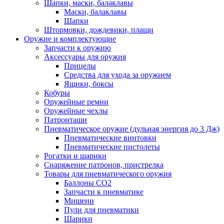
Шапки, маски, балаклавы
Маски, балаклавы
Шапки
Штормовки, дождевики, плащи
Оружие и комплектующие
Запчасти к оружию
Аксессуары для оружия
Прицелы
Средства для ухода за оружием
Ящики, боксы
Кобуры
Оружейные ремни
Оружейные чехлы
Патронташи
Пневматическое оружие (дульная энергия до 3 Дж)
Пневматические винтовки
Пневматические пистолеты
Рогатки и шарики
Снаряжение патронов, пристрелка
Товары для пневматического оружия
Баллоны СО2
Запчасти к пневматике
Мишени
Пули для пневматики
Шарики