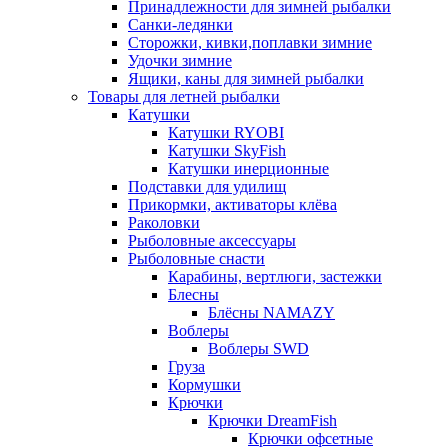
Принадлежности для зимней рыбалки
Санки-ледянки
Сторожки, кивки,поплавки зимние
Удочки зимние
Ящики, каны для зимней рыбалки
Товары для летней рыбалки
Катушки
Катушки RYOBI
Катушки SkyFish
Катушки инерционные
Подставки для удилищ
Прикормки, активаторы клёва
Раколовки
Рыболовные аксессуары
Рыболовные снасти
Карабины, вертлюги, застежки
Блесны
Блёсны NAMAZY
Воблеры
Воблеры SWD
Груза
Кормушки
Крючки
Крючки DreamFish
Крючки офсетные