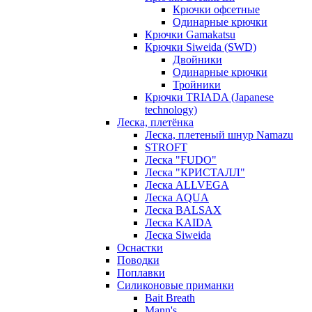
Крючки офсетные
Одинарные крючки
Крючки Gamakatsu
Крючки Siweida (SWD)
Двойники
Одинарные крючки
Тройники
Крючки TRIADA (Japanese
technology)
Леска, плетёнка
Леска, плетеный шнур Namazu
STROFT
Леска "FUDO"
Леска "КРИСТАЛЛ"
Леска ALLVEGA
Леска AQUA
Леска BALSAX
Леска KAIDA
Леска Siweida
Оснастки
Поводки
Поплавки
Силиконовые приманки
Bait Breath
Mann's