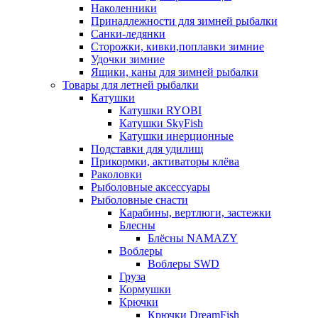
Наколенники
Принадлежности для зимней рыбалки
Санки-ледянки
Сторожки, кивки,поплавки зимние
Удочки зимние
Ящики, каны для зимней рыбалки
Товары для летней рыбалки
Катушки
Катушки RYOBI
Катушки SkyFish
Катушки инерционные
Подставки для удилищ
Прикормки, активаторы клёва
Раколовки
Рыболовные аксессуары
Рыболовные снасти
Карабины, вертлюги, застежки
Блесны
Блёсны NAMAZY
Воблеры
Воблеры SWD
Груза
Кормушки
Крючки
Крючки DreamFish