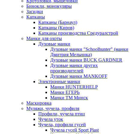
Кротоловки, мышеловки
Бинокли, монокуляры
Засидки
Капканы
Капканы (Барнаул)
Капканы (Киров)
Капканы производства Средуралстрой
Манки для охоты
Духовые манки
Духовые манки "Schoolhunter" (манки
Дмитрия Мельника)
Духовые манки BUCK GARDNER
Духовые манки других
производителей
Духовые манки MANKOFF
Электронные манки
Манки HUNTERHELP
Манки ЕГЕРЬ
Манки ТМ Минск
Маскировка
Муляжи, чучела, профиля
Профили, чучела птиц
Чучела уток
Чучела, профили гусей
Чучела гусей Sport Plast