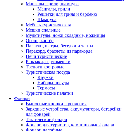
Мангалы, грили, шампура
Мангалы, грили
Решетки для гриля и барбекю
Шампура
Мебель туристическая
Мешки спальные
Мультитулы, ножи складные, ножницы
Огонь, костёр
Палатки, шатры, беседки и тенты
Паракорд, браслеты из паракорда
Печи туристические
Рюкзаки, гермомешки
Треноги костровые
Туристическая посуда
Кружки
Наборы посуды
Термосы
Туристические палатки
Фонари
Выносные кнопки, крепления
Зарядные устройства, аккумуляторы, батарейки
для фонарей
Тактические фонари
Фонари для туристов, кемпинговые фонари
Фонари налобные