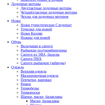
Лодочные моторы
Двухтактные лодочные моторы
Четырёхтактные лодочные моторы
Чехлы для лодочных моторов
Ножи
Ножи туристические Следопыт
Точилки для ножей
Ножи Кизляр
Ножны для ножей
Обувь
Вкладыши в сапоги
Рыбацкие полукомбинезоны
Сапоги из ЭВА, бахилы
Сапоги ПВХ
Сапоги рыбацкие (заброды)
Одежда
Верхняя одежда
Маскировочная одежда
Перчатки, варежки
Ремни
Термобелье
Термоноски
Шапки, маски, балаклавы
Маски, балаклавы