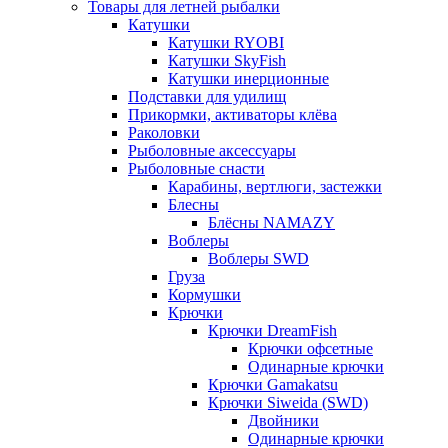
Товары для летней рыбалки
Катушки
Катушки RYOBI
Катушки SkyFish
Катушки инерционные
Подставки для удилищ
Прикормки, активаторы клёва
Раколовки
Рыболовные аксессуары
Рыболовные снасти
Карабины, вертлюги, застежки
Блесны
Блёсны NAMAZY
Воблеры
Воблеры SWD
Груза
Кормушки
Крючки
Крючки DreamFish
Крючки офсетные
Одинарные крючки
Крючки Gamakatsu
Крючки Siweida (SWD)
Двойники
Одинарные крючки