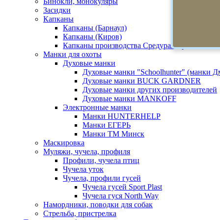
Бинокли, монокуляры
Засидки
Капканы
Капканы (Барнаул)
Капканы (Киров)
Капканы производства Средуралстрой
Манки для охоты
Духовые манки
Духовые манки "Schoolhunter" (манки 
Духовые манки BUCK GARDNER
Духовые манки других производителей
Духовые манки MANKOFF
Электронные манки
Манки HUNTERHELP
Манки ЕГЕРЬ
Манки ТМ Минск
Маскировка
Муляжи, чучела, профиля
Профили, чучела птиц
Чучела уток
Чучела, профили гусей
Чучела гусей Sport Plast
Чучела гуся North Way
Намордники, поводки для собак
Стрельба, пристрелка