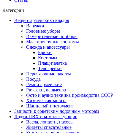
Статьи
Категории
Вещи с армейских складов
Варежки
Головные уборы
Измерительные приборы
Маскировочные костюмы
Одежда и аксессуары
Брюки
Костюмы
Плащ-палатка
Телогрейки
Перевязочные пакеты
Посуда
Ремни армейские
Рюкзаки, вещмешки
Фото и аудио техника производства СССР
Химическая защита
Шанцевый инструмент
Запчасти к советским лодочным моторам
Лодки ПВХ и комплектующие
Весла, лопасти, насосы
Жилеты спасательные
Комплектующие к лодкам