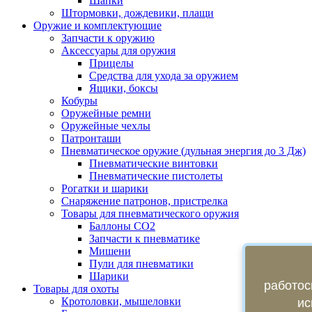
Шапки
Штормовки, дождевики, плащи
Оружие и комплектующие
Запчасти к оружию
Аксессуары для оружия
Прицелы
Средства для ухода за оружием
Ящики, боксы
Кобуры
Оружейные ремни
Оружейные чехлы
Патронташи
Пневматическое оружие (дульная энергия до 3 Дж)
Пневматические винтовки
Пневматические пистолеты
Рогатки и шарики
Снаряжение патронов, пристрелка
Товары для пневматического оружия
Баллоны СО2
Запчасти к пневматике
Мишени
Пули для пневматики
Шарики
работос
Товары для охоты
Кротоловки, мышеловки
ис