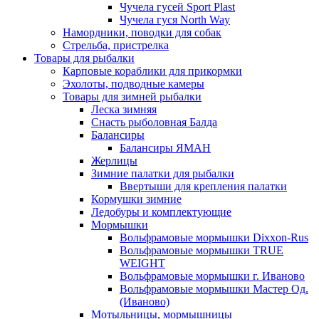
Чучела гусей Sport Plast
Чучела гуся North Way
Намордники, поводки для собак
Стрельба, пристрелка
Товары для рыбалки
Карповые кораблики для прикормки
Эхолоты, подводные камеры
Товары для зимней рыбалки
Леска зимняя
Снасть рыболовная Балда
Балансиры
Балансиры ЯМАН
Жерлицы
Зимние палатки для рыбалки
Ввертыши для крепления палатки
Кормушки зимние
Ледобуры и комплектующие
Мормышки
Вольфрамовые мормышки Dixxon-Rus
Вольфрамовые мормышки TRUE
WEIGHT
Вольфрамовые мормышки г. Иваново
Вольфрамовые мормышки Мастер Од.
(Иваново)
Мотыльницы, мормышницы