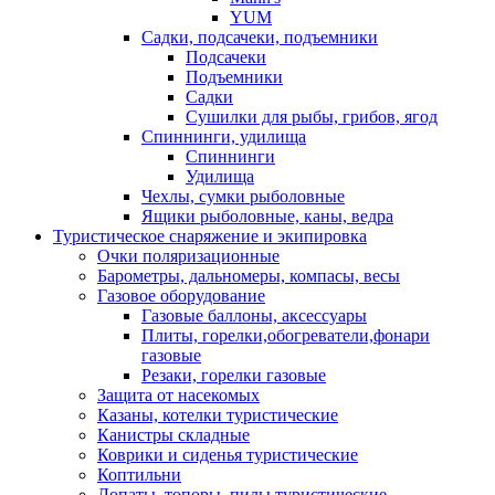
YUM
Садки, подсачеки, подъемники
Подсачеки
Подъемники
Садки
Сушилки для рыбы, грибов, ягод
Спиннинги, удилища
Спиннинги
Удилища
Чехлы, сумки рыболовные
Ящики рыболовные, каны, ведра
Туристическое снаряжение и экипировка
Очки поляризационные
Барометры, дальномеры, компасы, весы
Газовое оборудование
Газовые баллоны, аксессуары
Плиты, горелки,обогреватели,фонари
газовые
Резаки, горелки газовые
Защита от насекомых
Казаны, котелки туристические
Канистры складные
Коврики и сиденья туристические
Коптильни
Лопаты, топоры, пилы туристические