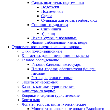
Садки, подсачеки, подъемники
Подсачеки
Подъемники
Садки
Сушилки для рыбы, грибов, ягод
Спиннинги, удилища
Спиннинги
Удилища
Чехлы, сумки рыболовные
Ящики рыболовные, каны, ведра
Туристическое снаряжение и экипировка
Очки поляризационные
Барометры, дальномеры, компасы, весы
Газовое оборудование
Газовые баллоны, аксессуары
Плиты, горелки,обогреватели,фонари
газовые
Резаки, горелки газовые
Защита от насекомых
Казаны, котелки туристические
Канистры складные
Коврики и сиденья туристические
Коптильни
Лопаты, топоры, пилы туристические
Многофункциональные лопаты Brandcamp