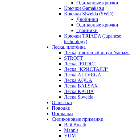
Одинарные крючки
Крючки Gamakatsu
Крючки Siweida (SWD)
Двойники
Одинарные крючки
Тройники
Крючки TRIADA (Japanese
technology)
Леска, плетёнка
Леска, плетеный шнур Namazu
STROFT
Леска "FUDO"
Леска "КРИСТАЛЛ"
Леска ALLVEGA
Леска AQUA
Леска BALSAX
Леска KAIDA
Леска Siweida
Оснастки
Поводки
Поплавки
Силиконовые приманки
Bait Breath
Mann's
YUM