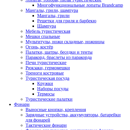
Многофункциональные лопаты Brandcamp
Мангалы, грили, шампура
Мангалы, грили
Решетки для гриля и барбекю
Шампура
Мебель туристическая
Мешки спальные
Мультитулы, ножи складные, ножницы
Огонь, костёр
Палатки, шатры, беседки и тенты
Паракорд, браслеты из паракорда
Печи туристические
Рюкзаки, гермомешки
Треноги костровые
Туристическая посуда
Кружки
Наборы посуды
Термосы
Туристические палатки
Фонари
Выносные кнопки, крепления
Зарядные устройства, аккумуляторы, батарейки
для фонарей
Тактические фонари