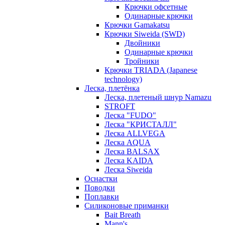
Крючки офсетные
Одинарные крючки
Крючки Gamakatsu
Крючки Siweida (SWD)
Двойники
Одинарные крючки
Тройники
Крючки TRIADA (Japanese
technology)
Леска, плетёнка
Леска, плетеный шнур Namazu
STROFT
Леска "FUDO"
Леска "КРИСТАЛЛ"
Леска ALLVEGA
Леска AQUA
Леска BALSAX
Леска KAIDA
Леска Siweida
Оснастки
Поводки
Поплавки
Силиконовые приманки
Bait Breath
Mann's