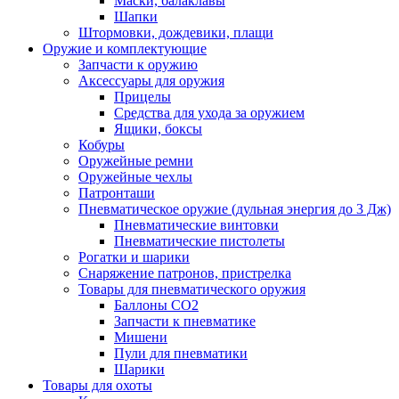
Маски, балаклавы
Шапки
Штормовки, дождевики, плащи
Оружие и комплектующие
Запчасти к оружию
Аксессуары для оружия
Прицелы
Средства для ухода за оружием
Ящики, боксы
Кобуры
Оружейные ремни
Оружейные чехлы
Патронташи
Пневматическое оружие (дульная энергия до 3 Дж)
Пневматические винтовки
Пневматические пистолеты
Рогатки и шарики
Снаряжение патронов, пристрелка
Товары для пневматического оружия
Баллоны СО2
Запчасти к пневматике
Мишени
Пули для пневматики
Шарики
Товары для охоты