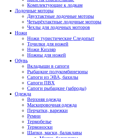
Комплектующие к лодкам
Лодочные моторы
Двухтактные лодочные моторы
Четырёхтактные лодочные моторы
Чехлы для лодочных моторов
Ножи
Ножи туристические Следопыт
Точилки для ножей
Ножи Кизляр
Ножны для ножей
Обувь
Вкладыши в сапоги
Рыбацкие полукомбинезоны
Сапоги из ЭВА, бахилы
Сапоги ПВХ
Сапоги рыбацкие (заброды)
Одежда
Верхняя одежда
Маскировочная одежда
Перчатки, варежки
Ремни
Термобелье
Термоноски
Шапки, маски, балаклавы