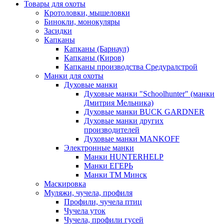
Товары для охоты
Кротоловки, мышеловки
Бинокли, монокуляры
Засидки
Капканы
Капканы (Барнаул)
Капканы (Киров)
Капканы производства Средуралстрой
Манки для охоты
Духовые манки
Духовые манки "Schoolhunter" (манки
Дмитрия Мельника)
Духовые манки BUCK GARDNER
Духовые манки других
производителей
Духовые манки MANKOFF
Электронные манки
Манки HUNTERHELP
Манки ЕГЕРЬ
Манки ТМ Минск
Маскировка
Муляжи, чучела, профиля
Профили, чучела птиц
Чучела уток
Чучела, профили гусей