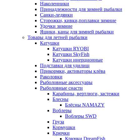
Наколенники
Принадлежности для зимней рыбалки
Санки-ледянки
Сторожки, кивки,поплавки зимние
Удочки зимние
Ящики, каны для зимней рыбалки
Товары для летней рыбалки
Катушки
Катушки RYOBI
Катушки SkyFish
Катушки инерционные
Подставки для удилищ
Прикормки, активаторы клёва
Раколовки
Рыболовные аксессуары
Рыболовные снасти
Карабины, вертлюги, застежки
Блесны
Блёсны NAMAZY
Воблеры
Воблеры SWD
Груза
Кормушки
Крючки
Крючки DreamFish