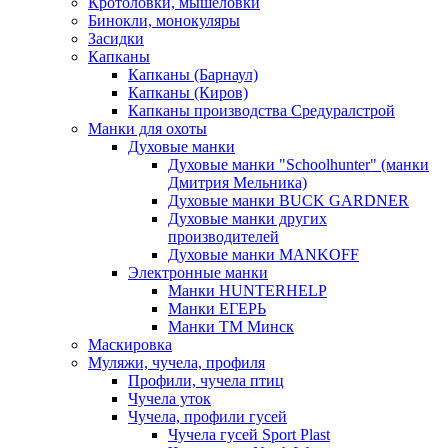
Кротоловки, мышеловки
Бинокли, монокуляры
Засидки
Капканы
Капканы (Барнаул)
Капканы (Киров)
Капканы производства Средуралстрой
Манки для охоты
Духовые манки
Духовые манки "Schoolhunter" (манки
Дмитрия Мельника)
Духовые манки BUCK GARDNER
Духовые манки других
производителей
Духовые манки MANKOFF
Электронные манки
Манки HUNTERHELP
Манки ЕГЕРЬ
Манки ТМ Минск
Маскировка
Муляжи, чучела, профиля
Профили, чучела птиц
Чучела уток
Чучела, профили гусей
Чучела гусей Sport Plast