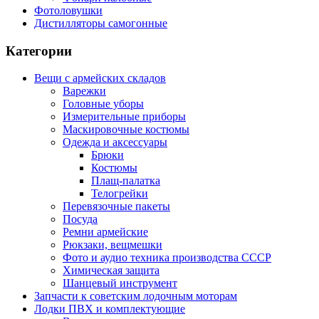
Фотоловушки
Дистилляторы самогонные
Категории
Вещи с армейских складов
Варежки
Головные уборы
Измерительные приборы
Маскировочные костюмы
Одежда и аксессуары
Брюки
Костюмы
Плащ-палатка
Телогрейки
Перевязочные пакеты
Посуда
Ремни армейские
Рюкзаки, вещмешки
Фото и аудио техника производства СССР
Химическая защита
Шанцевый инструмент
Запчасти к советским лодочным моторам
Лодки ПВХ и комплектующие