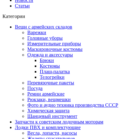
Новости
Статьи
Категории
Вещи с армейских складов
Варежки
Головные уборы
Измерительные приборы
Маскировочные костюмы
Одежда и аксессуары
Брюки
Костюмы
Плащ-палатка
Телогрейки
Перевязочные пакеты
Посуда
Ремни армейские
Рюкзаки, вещмешки
Фото и аудио техника производства СССР
Химическая защита
Шанцевый инструмент
Запчасти к советским лодочным моторам
Лодки ПВХ и комплектующие
Весла, лопасти, насосы
Жилеты спасательные