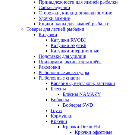
Принадлежности для зимней рыбалки
Санки-ледянки
Сторожки, кивки,поплавки зимние
Удочки зимние
Ящики, каны для зимней рыбалки
Товары для летней рыбалки
Катушки
Катушки RYOBI
Катушки SkyFish
Катушки инерционные
Подставки для удилищ
Прикормки, активаторы клёва
Раколовки
Рыболовные аксессуары
Рыболовные снасти
Карабины, вертлюги, застежки
Блесны
Блёсны NAMAZY
Воблеры
Воблеры SWD
Груза
Кормушки
Крючки
Крючки DreamFish
Крючки офсетные