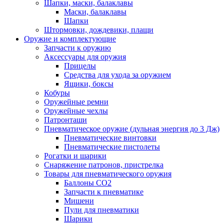
Шапки, маски, балаклавы
Маски, балаклавы
Шапки
Штормовки, дождевики, плащи
Оружие и комплектующие
Запчасти к оружию
Аксессуары для оружия
Прицелы
Средства для ухода за оружием
Ящики, боксы
Кобуры
Оружейные ремни
Оружейные чехлы
Патронташи
Пневматическое оружие (дульная энергия до 3 Дж)
Пневматические винтовки
Пневматические пистолеты
Рогатки и шарики
Снаряжение патронов, пристрелка
Товары для пневматического оружия
Баллоны СО2
Запчасти к пневматике
Мишени
Пули для пневматики
Шарики