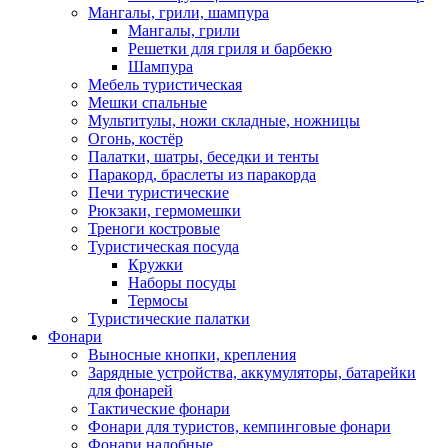
Мангалы, грили, шампура
Мангалы, грили
Решетки для гриля и барбекю
Шампура
Мебель туристическая
Мешки спальные
Мультитулы, ножи складные, ножницы
Огонь, костёр
Палатки, шатры, беседки и тенты
Паракорд, браслеты из паракорда
Печи туристические
Рюкзаки, гермомешки
Треноги костровые
Туристическая посуда
Кружки
Наборы посуды
Термосы
Туристические палатки
Фонари
Выносные кнопки, крепления
Зарядные устройства, аккумуляторы, батарейки
для фонарей
Тактические фонари
Фонари для туристов, кемпинговые фонари
Фонари налобные