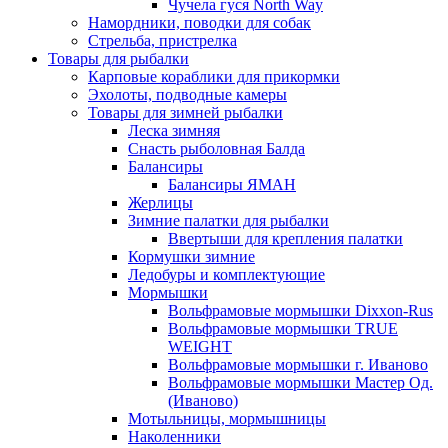
Чучела гуся North Way
Намордники, поводки для собак
Стрельба, пристрелка
Товары для рыбалки
Карповые кораблики для прикормки
Эхолоты, подводные камеры
Товары для зимней рыбалки
Леска зимняя
Снасть рыболовная Балда
Балансиры
Балансиры ЯМАН
Жерлицы
Зимние палатки для рыбалки
Ввертыши для крепления палатки
Кормушки зимние
Ледобуры и комплектующие
Мормышки
Вольфрамовые мормышки Dixxon-Rus
Вольфрамовые мормышки TRUE
WEIGHT
Вольфрамовые мормышки г. Иваново
Вольфрамовые мормышки Мастер Од.
(Иваново)
Мотыльницы, мормышницы
Наколенники