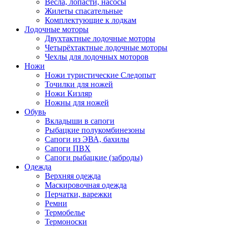
Весла, лопасти, насосы
Жилеты спасательные
Комплектующие к лодкам
Лодочные моторы
Двухтактные лодочные моторы
Четырёхтактные лодочные моторы
Чехлы для лодочных моторов
Ножи
Ножи туристические Следопыт
Точилки для ножей
Ножи Кизляр
Ножны для ножей
Обувь
Вкладыши в сапоги
Рыбацкие полукомбинезоны
Сапоги из ЭВА, бахилы
Сапоги ПВХ
Сапоги рыбацкие (заброды)
Одежда
Верхняя одежда
Маскировочная одежда
Перчатки, варежки
Ремни
Термобелье
Термоноски