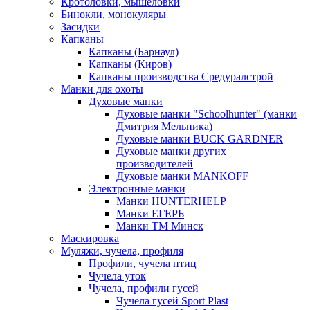
Кротоловки, мышеловки
Бинокли, монокуляры
Засидки
Капканы
Капканы (Барнаул)
Капканы (Киров)
Капканы производства Средуралстрой
Манки для охоты
Духовые манки
Духовые манки "Schoolhunter" (манки
Дмитрия Мельника)
Духовые манки BUCK GARDNER
Духовые манки других
производителей
Духовые манки MANKOFF
Электронные манки
Манки HUNTERHELP
Манки ЕГЕРЬ
Манки ТМ Минск
Маскировка
Муляжи, чучела, профиля
Профили, чучела птиц
Чучела уток
Чучела, профили гусей
Чучела гусей Sport Plast