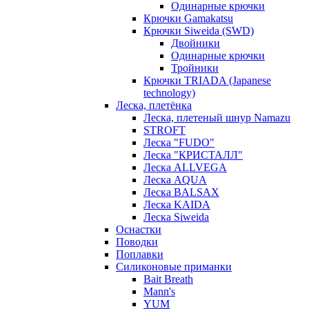
Одинарные крючки
Крючки Gamakatsu
Крючки Siweida (SWD)
Двойники
Одинарные крючки
Тройники
Крючки TRIADA (Japanese
technology)
Леска, плетёнка
Леска, плетеный шнур Namazu
STROFT
Леска "FUDO"
Леска "КРИСТАЛЛ"
Леска ALLVEGA
Леска AQUA
Леска BALSAX
Леска KAIDA
Леска Siweida
Оснастки
Поводки
Поплавки
Силиконовые приманки
Bait Breath
Mann's
YUM