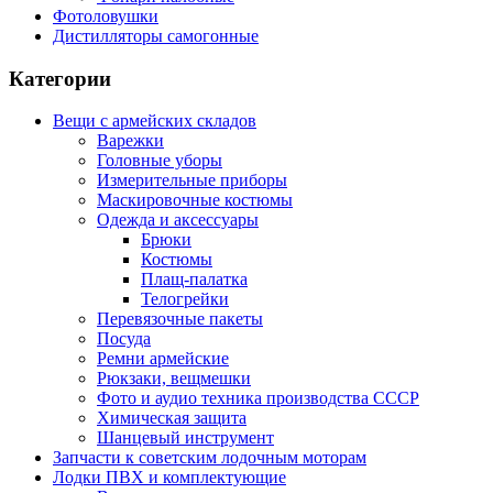
Фотоловушки
Дистилляторы самогонные
Категории
Вещи с армейских складов
Варежки
Головные уборы
Измерительные приборы
Маскировочные костюмы
Одежда и аксессуары
Брюки
Костюмы
Плащ-палатка
Телогрейки
Перевязочные пакеты
Посуда
Ремни армейские
Рюкзаки, вещмешки
Фото и аудио техника производства СССР
Химическая защита
Шанцевый инструмент
Запчасти к советским лодочным моторам
Лодки ПВХ и комплектующие