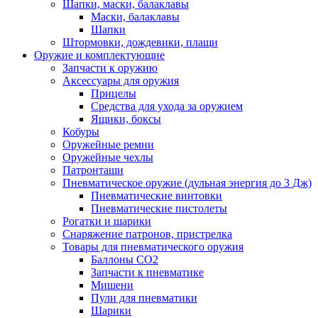
Шапки, маски, балаклавы
Маски, балаклавы
Шапки
Штормовки, дождевики, плащи
Оружие и комплектующие
Запчасти к оружию
Аксессуары для оружия
Прицелы
Средства для ухода за оружием
Ящики, боксы
Кобуры
Оружейные ремни
Оружейные чехлы
Патронташи
Пневматическое оружие (дульная энергия до 3 Дж)
Пневматические винтовки
Пневматические пистолеты
Рогатки и шарики
Снаряжение патронов, пристрелка
Товары для пневматического оружия
Баллоны СО2
Запчасти к пневматике
Мишени
Пули для пневматики
Шарики