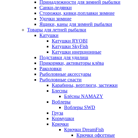
Принадлежности для зимней рыбалки
Санки-ледянки
Сторожки, кивки,поплавки зимние
Удочки зимние
Ящики, каны для зимней рыбалки
Товары для летней рыбалки
Катушки
Катушки RYOBI
Катушки SkyFish
Катушки инерционные
Подставки для удилищ
Прикормки, активаторы клёва
Раколовки
Рыболовные аксессуары
Рыболовные снасти
Карабины, вертлюги, застежки
Блесны
Блёсны NAMAZY
Воблеры
Воблеры SWD
Груза
Кормушки
Крючки
Крючки DreamFish
Крючки офсетные