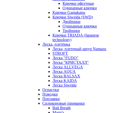
Крючки офсетные
Одинарные крючки
Крючки Gamakatsu
Крючки Siweida (SWD)
Двойники
Одинарные крючки
Тройники
Крючки TRIADA (Japanese
technology)
Леска, плетёнка
Леска, плетеный шнур Namazu
STROFT
Леска "FUDO"
Леска "КРИСТАЛЛ"
Леска ALLVEGA
Леска AQUA
Леска BALSAX
Леска KAIDA
Леска Siweida
Оснастки
Поводки
Поплавки
Силиконовые приманки
Bait Breath
Mann's