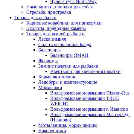
Чучела гуся North Way
Намордники, поводки для собак
Стрельба, пристрелка
Товары для рыбалки
Карповые кораблики для прикормки
Эхолоты, подводные камеры
Товары для зимней рыбалки
Леска зимняя
Снасть рыболовная Балда
Балансиры
Балансиры ЯМАН
Жерлицы
Зимние палатки для рыбалки
Ввертыши для крепления палатки
Кормушки зимние
Ледобуры и комплектующие
Мормышки
Вольфрамовые мормышки Dixxon-Rus
Вольфрамовые мормышки TRUE
WEIGHT
Вольфрамовые мормышки г. Иваново
Вольфрамовые мормышки Мастер Од.
(Иваново)
Мотыльницы, мормышницы
Наколенники