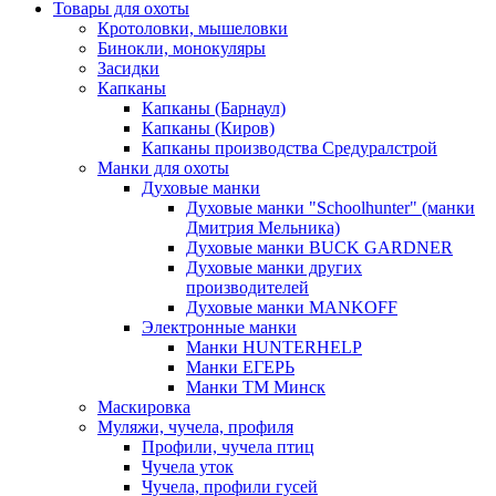
Товары для охоты
Кротоловки, мышеловки
Бинокли, монокуляры
Засидки
Капканы
Капканы (Барнаул)
Капканы (Киров)
Капканы производства Средуралстрой
Манки для охоты
Духовые манки
Духовые манки "Schoolhunter" (манки
Дмитрия Мельника)
Духовые манки BUCK GARDNER
Духовые манки других
производителей
Духовые манки MANKOFF
Электронные манки
Манки HUNTERHELP
Манки ЕГЕРЬ
Манки ТМ Минск
Маскировка
Муляжи, чучела, профиля
Профили, чучела птиц
Чучела уток
Чучела, профили гусей