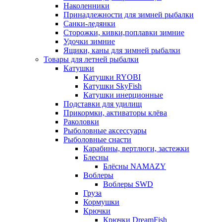
Наколенники
Принадлежности для зимней рыбалки
Санки-ледянки
Сторожки, кивки,поплавки зимние
Удочки зимние
Ящики, каны для зимней рыбалки
Товары для летней рыбалки
Катушки
Катушки RYOBI
Катушки SkyFish
Катушки инерционные
Подставки для удилищ
Прикормки, активаторы клёва
Раколовки
Рыболовные аксессуары
Рыболовные снасти
Карабины, вертлюги, застежки
Блесны
Блёсны NAMAZY
Воблеры
Воблеры SWD
Груза
Кормушки
Крючки
Крючки DreamFish