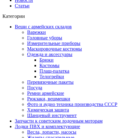
Новости
Статьи
Категории
Вещи с армейских складов
Варежки
Головные уборы
Измерительные приборы
Маскировочные костюмы
Одежда и аксессуары
Брюки
Костюмы
Плащ-палатка
Телогрейки
Перевязочные пакеты
Посуда
Ремни армейские
Рюкзаки, вещмешки
Фото и аудио техника производства СССР
Химическая защита
Шанцевый инструмент
Запчасти к советским лодочным моторам
Лодки ПВХ и комплектующие
Весла, лопасти, насосы
Жилеты спасательные