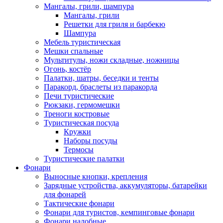
Мангалы, грили, шампура
Мангалы, грили
Решетки для гриля и барбекю
Шампура
Мебель туристическая
Мешки спальные
Мультитулы, ножи складные, ножницы
Огонь, костёр
Палатки, шатры, беседки и тенты
Паракорд, браслеты из паракорда
Печи туристические
Рюкзаки, гермомешки
Треноги костровые
Туристическая посуда
Кружки
Наборы посуды
Термосы
Туристические палатки
Фонари
Выносные кнопки, крепления
Зарядные устройства, аккумуляторы, батарейки
для фонарей
Тактические фонари
Фонари для туристов, кемпинговые фонари
Фонари налобные