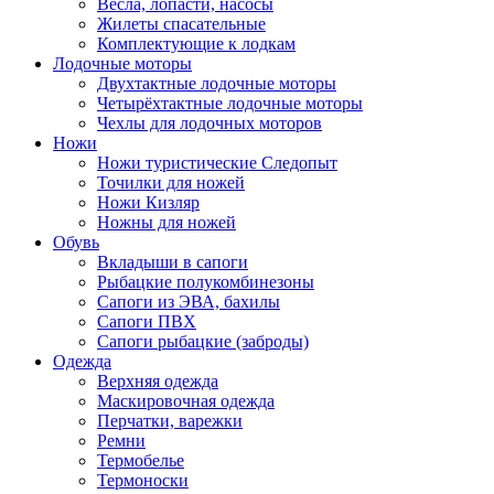
Весла, лопасти, насосы
Жилеты спасательные
Комплектующие к лодкам
Лодочные моторы
Двухтактные лодочные моторы
Четырёхтактные лодочные моторы
Чехлы для лодочных моторов
Ножи
Ножи туристические Следопыт
Точилки для ножей
Ножи Кизляр
Ножны для ножей
Обувь
Вкладыши в сапоги
Рыбацкие полукомбинезоны
Сапоги из ЭВА, бахилы
Сапоги ПВХ
Сапоги рыбацкие (заброды)
Одежда
Верхняя одежда
Маскировочная одежда
Перчатки, варежки
Ремни
Термобелье
Термоноски