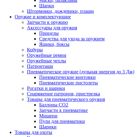
Маски, балаклавы
Шапки
Штормовки, дождевики, плащи
Оружие и комплектующие
Запчасти к оружию
Аксессуары для оружия
Прицелы
Средства для ухода за оружием
Ящики, боксы
Кобуры
Оружейные ремни
Оружейные чехлы
Патронташи
Пневматическое оружие (дульная энергия до 3 Дж)
Пневматические винтовки
Пневматические пистолеты
Рогатки и шарики
Снаряжение патронов, пристрелка
Товары для пневматического оружия
Баллоны СО2
Запчасти к пневматике
Мишени
Пули для пневматики
Шарики
Товары для охоты