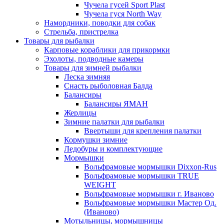
Чучела гусей Sport Plast
Чучела гуся North Way
Намордники, поводки для собак
Стрельба, пристрелка
Товары для рыбалки
Карповые кораблики для прикормки
Эхолоты, подводные камеры
Товары для зимней рыбалки
Леска зимняя
Снасть рыболовная Балда
Балансиры
Балансиры ЯМАН
Жерлицы
Зимние палатки для рыбалки
Ввертыши для крепления палатки
Кормушки зимние
Ледобуры и комплектующие
Мормышки
Вольфрамовые мормышки Dixxon-Rus
Вольфрамовые мормышки TRUE
WEIGHT
Вольфрамовые мормышки г. Иваново
Вольфрамовые мормышки Мастер Од.
(Иваново)
Мотыльницы, мормышницы