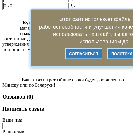
0,20
3,2
Этот сайт использует файлы 
Купить Леска Namazu Ice Generation 30м
в нашем
работоспособности и улучшения кач
магазине можно всего в несколько кликов. Для этого
нажмите кнопку «КУПИТЬ» и оставьте свои
использовать наш сайт, вы авт
контактные данные, чтобы оператор связался с Вами для
использованием данн
утверждения заказа. Кроме того, заказ можно оформить,
позвонив нам по телефону +375 29 349 92 64.
СОГЛАСИТЬСЯ
ПОЛИТИКА
Ваш заказ в кратчайшие сроки будет доставлен по
Минску или по Беларуси!
Отзывов (0)
Написать отзыв
Ваше имя
Ваш отзыв