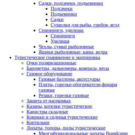
Садки, подсачеки, подъемники
Подсачеки
Подъемники
Садки
Сушилки для рыбы, грибов, ягод
Спиннинги, удилища
Спиннинги
Удилища
Чехлы, сумки рыболовные
Ящики рыболовные, каны, ведра
Туристическое снаряжение и экипировка
Очки поляризационные
Барометры, дальномеры, компасы, весы
Газовое оборудование
Газовые баллоны, аксессуары
Плиты, горелки,обогреватели,фонари
газовые
Резаки, горелки газовые
Защита от насекомых
Казаны, котелки туристические
Канистры складные
Коврики и сиденья туристические
Коптильни
Лопаты, топоры, пилы туристические
Многофункциональные лопаты Brandcamp