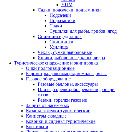
YUM
Садки, подсачеки, подъемники
Подсачеки
Подъемники
Садки
Сушилки для рыбы, грибов, ягод
Спиннинги, удилища
Спиннинги
Удилища
Чехлы, сумки рыболовные
Ящики рыболовные, каны, ведра
Туристическое снаряжение и экипировка
Очки поляризационные
Барометры, дальномеры, компасы, весы
Газовое оборудование
Газовые баллоны, аксессуары
Плиты, горелки,обогреватели,фонари
газовые
Резаки, горелки газовые
Защита от насекомых
Казаны, котелки туристические
Канистры складные
Коврики и сиденья туристические
Коптильни
Лопаты, топоры, пилы туристические