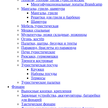
Многофункциональные лопаты Brandcamp
Мангалы, грили, шампура
Мангалы, грили
Решетки для гриля и барбекю
Шампура
Мебель туристическая
Мешки спальные
Мультитулы, ножи складные, ножницы
Огонь, костёр
Палатки, шатры, беседки и тенты
Паракорд, браслеты из паракорда
Печи туристические
Рюкзаки, гермомешки
Треноги костровые
Туристическая посуда
Кружки
Наборы посуды
Термосы
Туристические палатки
Фонари
Выносные кнопки, крепления
Зарядные устройства, аккумуляторы, батарейки
для фонарей
Тактические фонари