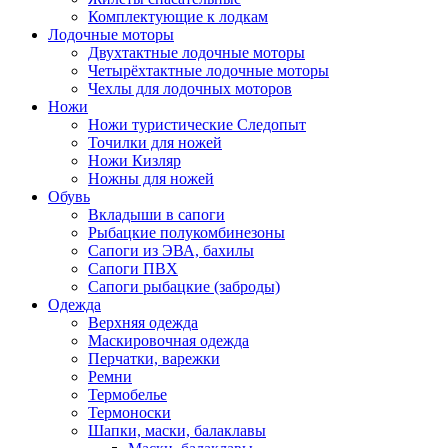
Комплектующие к лодкам
Лодочные моторы
Двухтактные лодочные моторы
Четырёхтактные лодочные моторы
Чехлы для лодочных моторов
Ножи
Ножи туристические Следопыт
Точилки для ножей
Ножи Кизляр
Ножны для ножей
Обувь
Вкладыши в сапоги
Рыбацкие полукомбинезоны
Сапоги из ЭВА, бахилы
Сапоги ПВХ
Сапоги рыбацкие (заброды)
Одежда
Верхняя одежда
Маскировочная одежда
Перчатки, варежки
Ремни
Термобелье
Термоноски
Шапки, маски, балаклавы