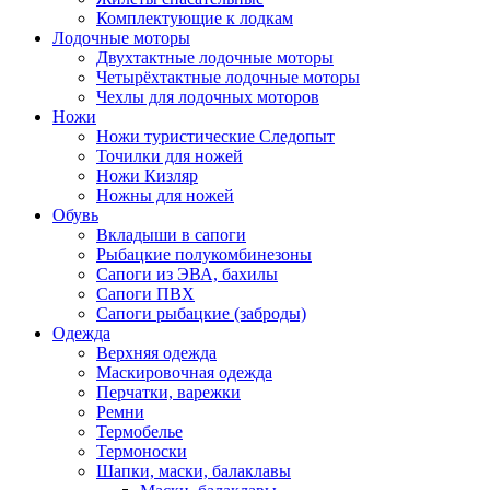
Комплектующие к лодкам
Лодочные моторы
Двухтактные лодочные моторы
Четырёхтактные лодочные моторы
Чехлы для лодочных моторов
Ножи
Ножи туристические Следопыт
Точилки для ножей
Ножи Кизляр
Ножны для ножей
Обувь
Вкладыши в сапоги
Рыбацкие полукомбинезоны
Сапоги из ЭВА, бахилы
Сапоги ПВХ
Сапоги рыбацкие (заброды)
Одежда
Верхняя одежда
Маскировочная одежда
Перчатки, варежки
Ремни
Термобелье
Термоноски
Шапки, маски, балаклавы