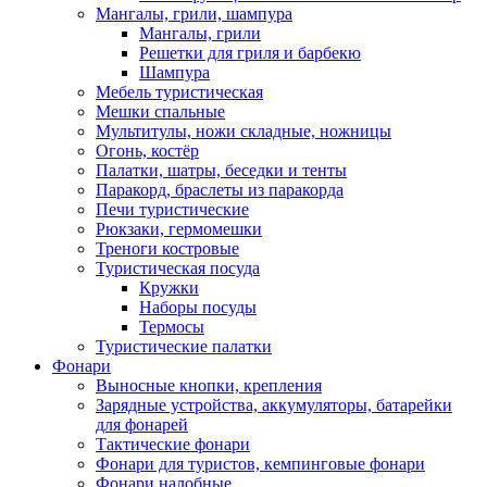
Мангалы, грили, шампура
Мангалы, грили
Решетки для гриля и барбекю
Шампура
Мебель туристическая
Мешки спальные
Мультитулы, ножи складные, ножницы
Огонь, костёр
Палатки, шатры, беседки и тенты
Паракорд, браслеты из паракорда
Печи туристические
Рюкзаки, гермомешки
Треноги костровые
Туристическая посуда
Кружки
Наборы посуды
Термосы
Туристические палатки
Фонари
Выносные кнопки, крепления
Зарядные устройства, аккумуляторы, батарейки
для фонарей
Тактические фонари
Фонари для туристов, кемпинговые фонари
Фонари налобные