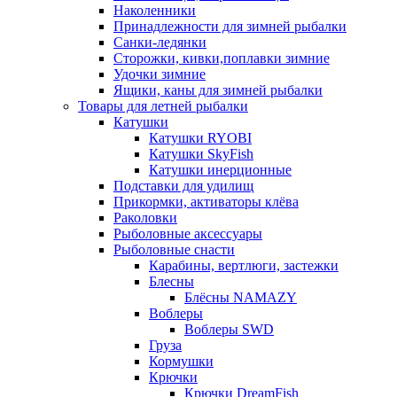
Наколенники
Принадлежности для зимней рыбалки
Санки-ледянки
Сторожки, кивки,поплавки зимние
Удочки зимние
Ящики, каны для зимней рыбалки
Товары для летней рыбалки
Катушки
Катушки RYOBI
Катушки SkyFish
Катушки инерционные
Подставки для удилищ
Прикормки, активаторы клёва
Раколовки
Рыболовные аксессуары
Рыболовные снасти
Карабины, вертлюги, застежки
Блесны
Блёсны NAMAZY
Воблеры
Воблеры SWD
Груза
Кормушки
Крючки
Крючки DreamFish