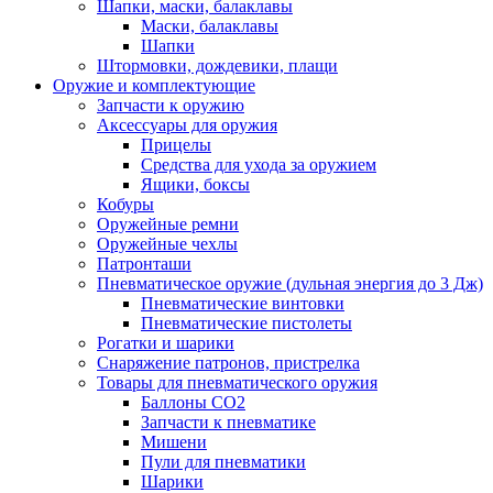
Шапки, маски, балаклавы
Маски, балаклавы
Шапки
Штормовки, дождевики, плащи
Оружие и комплектующие
Запчасти к оружию
Аксессуары для оружия
Прицелы
Средства для ухода за оружием
Ящики, боксы
Кобуры
Оружейные ремни
Оружейные чехлы
Патронташи
Пневматическое оружие (дульная энергия до 3 Дж)
Пневматические винтовки
Пневматические пистолеты
Рогатки и шарики
Снаряжение патронов, пристрелка
Товары для пневматического оружия
Баллоны СО2
Запчасти к пневматике
Мишени
Пули для пневматики
Шарики