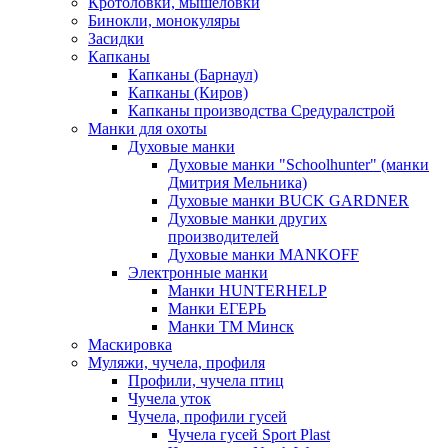
Кротоловки, мышеловки
Бинокли, монокуляры
Засидки
Капканы
Капканы (Барнаул)
Капканы (Киров)
Капканы производства Средуралстрой
Манки для охоты
Духовые манки
Духовые манки "Schoolhunter" (манки
Дмитрия Мельника)
Духовые манки BUCK GARDNER
Духовые манки других
производителей
Духовые манки MANKOFF
Электронные манки
Манки HUNTERHELP
Манки ЕГЕРЬ
Манки ТМ Минск
Маскировка
Муляжи, чучела, профиля
Профили, чучела птиц
Чучела уток
Чучела, профили гусей
Чучела гусей Sport Plast