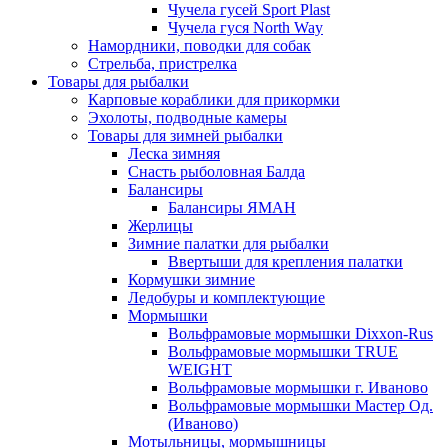
Чучела гусей Sport Plast
Чучела гуся North Way
Намордники, поводки для собак
Стрельба, пристрелка
Товары для рыбалки
Карповые кораблики для прикормки
Эхолоты, подводные камеры
Товары для зимней рыбалки
Леска зимняя
Снасть рыболовная Балда
Балансиры
Балансиры ЯМАН
Жерлицы
Зимние палатки для рыбалки
Ввертыши для крепления палатки
Кормушки зимние
Ледобуры и комплектующие
Мормышки
Вольфрамовые мормышки Dixxon-Rus
Вольфрамовые мормышки TRUE
WEIGHT
Вольфрамовые мормышки г. Иваново
Вольфрамовые мормышки Мастер Од.
(Иваново)
Мотыльницы, мормышницы