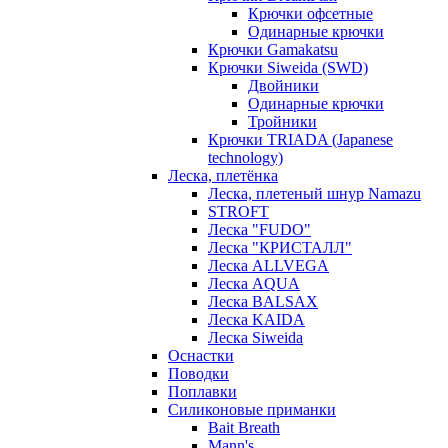
Крючки офсетные
Одинарные крючки
Крючки Gamakatsu
Крючки Siweida (SWD)
Двойники
Одинарные крючки
Тройники
Крючки TRIADA (Japanese
technology)
Леска, плетёнка
Леска, плетеный шнур Namazu
STROFT
Леска "FUDO"
Леска "КРИСТАЛЛ"
Леска ALLVEGA
Леска AQUA
Леска BALSAX
Леска KAIDA
Леска Siweida
Оснастки
Поводки
Поплавки
Силиконовые приманки
Bait Breath
Mann's