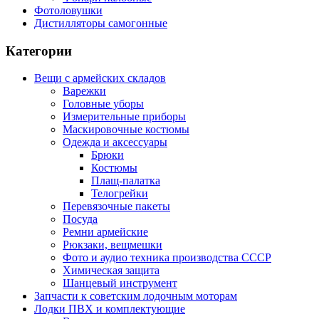
Фотоловушки
Дистилляторы самогонные
Категории
Вещи с армейских складов
Варежки
Головные уборы
Измерительные приборы
Маскировочные костюмы
Одежда и аксессуары
Брюки
Костюмы
Плащ-палатка
Телогрейки
Перевязочные пакеты
Посуда
Ремни армейские
Рюкзаки, вещмешки
Фото и аудио техника производства СССР
Химическая защита
Шанцевый инструмент
Запчасти к советским лодочным моторам
Лодки ПВХ и комплектующие