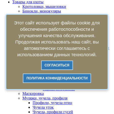
Товары для охоты
Кротоловки, мышеловки
Бинокли, монокуляры
Засидки
Капканы
Этот сайт использует файлы cookie для
Капканы (Барнаул)
обеспечения работоспособности и
Капканы (Киров)
Капканы производства Средуралстрой
улучшения качества обслуживания.
Манки для охоты
Продолжая использовать наш сайт, вы
Духовые манки
Духовые манки "Schoolhunter" (манки
автоматически соглашаетесь с
Дмитрия Мельника)
использованием данных технологий.
Духовые манки BUCK GARDNER
Духовые манки других
СОГЛАСИТЬСЯ
производителей
Духовые манки MANKOFF
Электронные манки
ПОЛИТИКА КОНФИДЕНЦИАЛЬНОСТИ
Манки HUNTERHELP
Манки ЕГЕРЬ
Манки ТМ Минск
Маскировка
Муляжи, чучела, профиля
Профили, чучела птиц
Чучела уток
Чучела, профили гусей