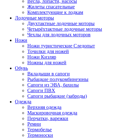
Весла, лопасти, насосы
Жилеты спасательные
Комплектующие к лодкам
Лодочные моторы
Двухтактные лодочные моторы
Четырёхтактные лодочные моторы
Чехлы для лодочных моторов
Ножи
Ножи туристические Следопыт
Точилки для ножей
Ножи Кизляр
Ножны для ножей
Обувь
Вкладыши в сапоги
Рыбацкие полукомбинезоны
Сапоги из ЭВА, бахилы
Сапоги ПВХ
Сапоги рыбацкие (заброды)
Одежда
Верхняя одежда
Маскировочная одежда
Перчатки, варежки
Ремни
Термобелье
Термоноски