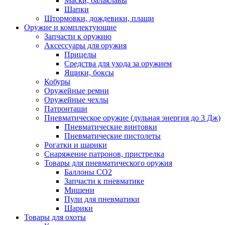
Маски, балаклавы
Шапки
Штормовки, дождевики, плащи
Оружие и комплектующие
Запчасти к оружию
Аксессуары для оружия
Прицелы
Средства для ухода за оружием
Ящики, боксы
Кобуры
Оружейные ремни
Оружейные чехлы
Патронташи
Пневматическое оружие (дульная энергия до 3 Дж)
Пневматические винтовки
Пневматические пистолеты
Рогатки и шарики
Снаряжение патронов, пристрелка
Товары для пневматического оружия
Баллоны СО2
Запчасти к пневматике
Мишени
Пули для пневматики
Шарики
Товары для охоты