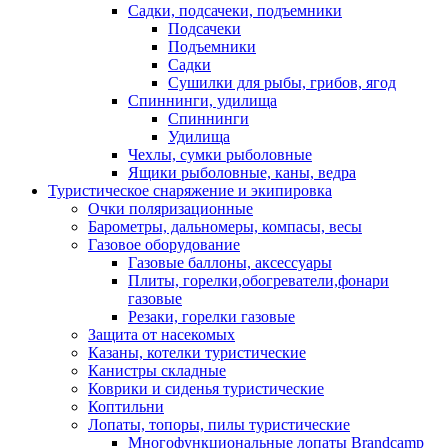
Садки, подсачеки, подъемники
Подсачеки
Подъемники
Садки
Сушилки для рыбы, грибов, ягод
Спиннинги, удилища
Спиннинги
Удилища
Чехлы, сумки рыболовные
Ящики рыболовные, каны, ведра
Туристическое снаряжение и экипировка
Очки поляризационные
Барометры, дальномеры, компасы, весы
Газовое оборудование
Газовые баллоны, аксессуары
Плиты, горелки,обогреватели,фонари
газовые
Резаки, горелки газовые
Защита от насекомых
Казаны, котелки туристические
Канистры складные
Коврики и сиденья туристические
Коптильни
Лопаты, топоры, пилы туристические
Многофункциональные лопаты Brandcamp