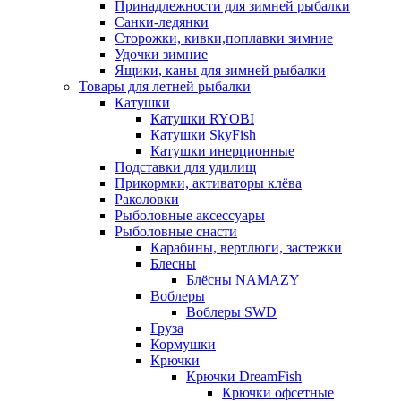
Принадлежности для зимней рыбалки
Санки-ледянки
Сторожки, кивки,поплавки зимние
Удочки зимние
Ящики, каны для зимней рыбалки
Товары для летней рыбалки
Катушки
Катушки RYOBI
Катушки SkyFish
Катушки инерционные
Подставки для удилищ
Прикормки, активаторы клёва
Раколовки
Рыболовные аксессуары
Рыболовные снасти
Карабины, вертлюги, застежки
Блесны
Блёсны NAMAZY
Воблеры
Воблеры SWD
Груза
Кормушки
Крючки
Крючки DreamFish
Крючки офсетные