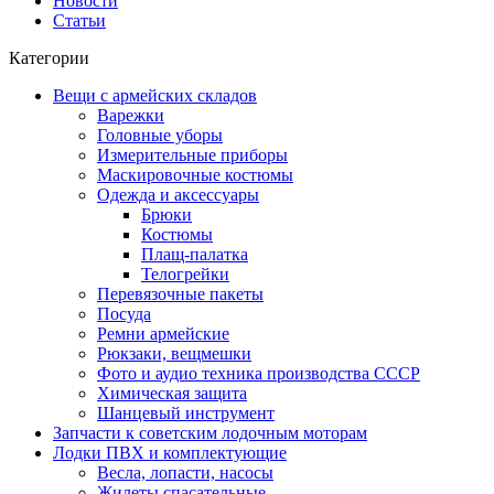
Новости
Статьи
Категории
Вещи с армейских складов
Варежки
Головные уборы
Измерительные приборы
Маскировочные костюмы
Одежда и аксессуары
Брюки
Костюмы
Плащ-палатка
Телогрейки
Перевязочные пакеты
Посуда
Ремни армейские
Рюкзаки, вещмешки
Фото и аудио техника производства СССР
Химическая защита
Шанцевый инструмент
Запчасти к советским лодочным моторам
Лодки ПВХ и комплектующие
Весла, лопасти, насосы
Жилеты спасательные