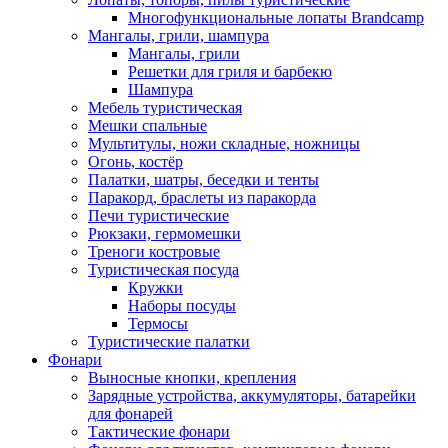
Многофункциональные лопаты Brandcamp
Мангалы, грили, шампура
Мангалы, грили
Решетки для гриля и барбекю
Шампура
Мебель туристическая
Мешки спальные
Мультитулы, ножи складные, ножницы
Огонь, костёр
Палатки, шатры, беседки и тенты
Паракорд, браслеты из паракорда
Печи туристические
Рюкзаки, гермомешки
Треноги костровые
Туристическая посуда
Кружки
Наборы посуды
Термосы
Туристические палатки
Фонари
Выносные кнопки, крепления
Зарядные устройства, аккумуляторы, батарейки
для фонарей
Тактические фонари