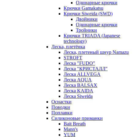
Одинарные крючки
Крючки Gamakatsu
Крючки Siweida (SWD)
Двойники
Одинарные крючки
Тройники
Крючки TRIADA (Japanese
technology)
Леска, плетёнка
Леска, плетеный шнур Namazu
STROFT
Леска "FUDO"
Леска "КРИСТАЛЛ"
Леска ALLVEGA
Леска AQUA
Леска BALSAX
Леска KAIDA
Леска Siweida
Оснастки
Поводки
Поплавки
Силиконовые приманки
Bait Breath
Mann's
YUM