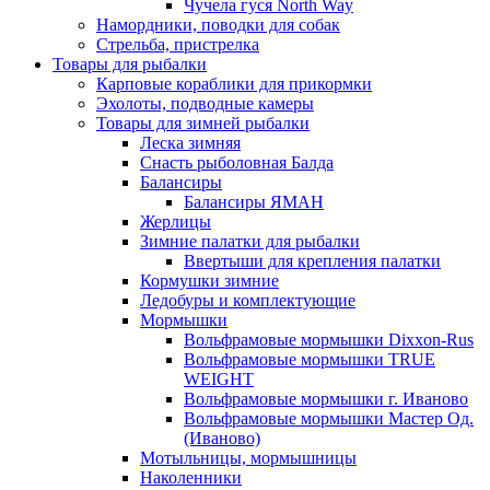
Чучела гуся North Way
Намордники, поводки для собак
Стрельба, пристрелка
Товары для рыбалки
Карповые кораблики для прикормки
Эхолоты, подводные камеры
Товары для зимней рыбалки
Леска зимняя
Снасть рыболовная Балда
Балансиры
Балансиры ЯМАН
Жерлицы
Зимние палатки для рыбалки
Ввертыши для крепления палатки
Кормушки зимние
Ледобуры и комплектующие
Мормышки
Вольфрамовые мормышки Dixxon-Rus
Вольфрамовые мормышки TRUE
WEIGHT
Вольфрамовые мормышки г. Иваново
Вольфрамовые мормышки Мастер Од.
(Иваново)
Мотыльницы, мормышницы
Наколенники