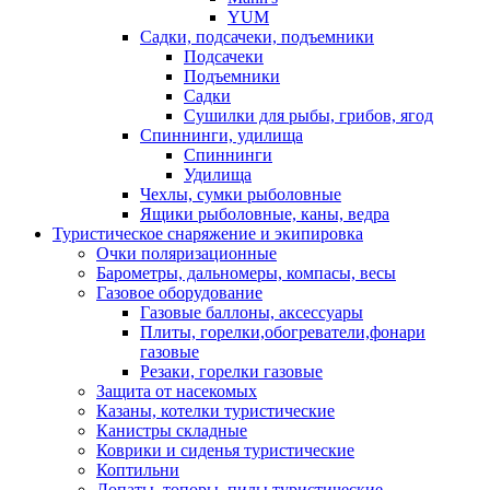
YUM
Садки, подсачеки, подъемники
Подсачеки
Подъемники
Садки
Сушилки для рыбы, грибов, ягод
Спиннинги, удилища
Спиннинги
Удилища
Чехлы, сумки рыболовные
Ящики рыболовные, каны, ведра
Туристическое снаряжение и экипировка
Очки поляризационные
Барометры, дальномеры, компасы, весы
Газовое оборудование
Газовые баллоны, аксессуары
Плиты, горелки,обогреватели,фонари
газовые
Резаки, горелки газовые
Защита от насекомых
Казаны, котелки туристические
Канистры складные
Коврики и сиденья туристические
Коптильни
Лопаты, топоры, пилы туристические