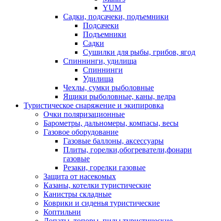
YUM
Садки, подсачеки, подъемники
Подсачеки
Подъемники
Садки
Сушилки для рыбы, грибов, ягод
Спиннинги, удилища
Спиннинги
Удилища
Чехлы, сумки рыболовные
Ящики рыболовные, каны, ведра
Туристическое снаряжение и экипировка
Очки поляризационные
Барометры, дальномеры, компасы, весы
Газовое оборудование
Газовые баллоны, аксессуары
Плиты, горелки,обогреватели,фонари
газовые
Резаки, горелки газовые
Защита от насекомых
Казаны, котелки туристические
Канистры складные
Коврики и сиденья туристические
Коптильни
Лопаты, топоры, пилы туристические