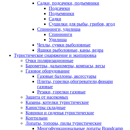
Садки, подсачеки, подъемники
Подсачеки
Подъемники
Садки
Сушилки для рыбы, грибов, ягод
Спиннинги, удилища
Спиннинги
Удилища
Чехлы, сумки рыболовные
Ящики рыболовные, каны, ведра
Туристическое снаряжение и экипировка
Очки поляризационные
Барометры, дальномеры, компасы, весы
Газовое оборудование
Газовые баллоны, аксессуары
Плиты, горелки,обогреватели,фонари
газовые
Резаки, горелки газовые
Защита от насекомых
Казаны, котелки туристические
Канистры складные
Коврики и сиденья туристические
Коптильни
Лопаты, топоры, пилы туристические
Многофункциональные лопаты Brandcamp