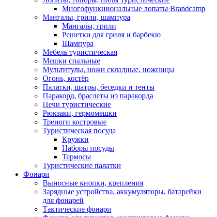
Многофункциональные лопаты Brandcamp
Мангалы, грили, шампура
Мангалы, грили
Решетки для гриля и барбекю
Шампура
Мебель туристическая
Мешки спальные
Мультитулы, ножи складные, ножницы
Огонь, костёр
Палатки, шатры, беседки и тенты
Паракорд, браслеты из паракорда
Печи туристические
Рюкзаки, гермомешки
Треноги костровые
Туристическая посуда
Кружки
Наборы посуды
Термосы
Туристические палатки
Фонари
Выносные кнопки, крепления
Зарядные устройства, аккумуляторы, батарейки
для фонарей
Тактические фонари