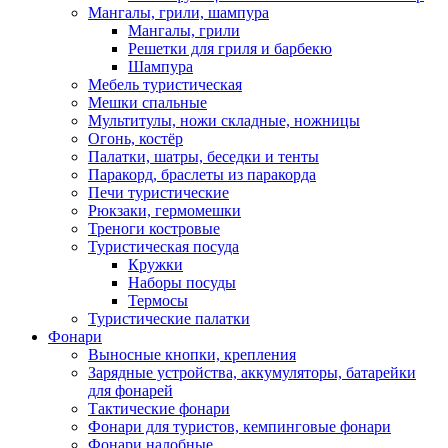
Мангалы, грили, шампура
Мангалы, грили
Решетки для гриля и барбекю
Шампура
Мебель туристическая
Мешки спальные
Мультитулы, ножи складные, ножницы
Огонь, костёр
Палатки, шатры, беседки и тенты
Паракорд, браслеты из паракорда
Печи туристические
Рюкзаки, гермомешки
Треноги костровые
Туристическая посуда
Кружки
Наборы посуды
Термосы
Туристические палатки
Фонари
Выносные кнопки, крепления
Зарядные устройства, аккумуляторы, батарейки
для фонарей
Тактические фонари
Фонари для туристов, кемпинговые фонари
Фонари налобные