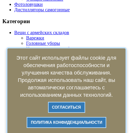
Фотоловушки
Дистилляторы самогонные
Категории
Вещи с армейских складов
Варежки
Головные уборы
Измерительные приборы
Маскировочные костюмы
Этот сайт использует файлы cookie для
Одежда и аксессуары
Брюки
обеспечения работоспособности и
Костюмы
улучшения качества обслуживания.
Плащ-палатка
Продолжая использовать наш сайт, вы
Телогрейки
Перевязочные пакеты
автоматически соглашаетесь с
Посуда
использованием данных технологий.
Ремни армейские
Рюкзаки, вещмешки
Фото и аудио техника производства СССР
СОГЛАСИТЬСЯ
Химическая защита
Шанцевый инструмент
ПОЛИТИКА КОНФИДЕНЦИАЛЬНОСТИ
Запчасти к советским лодочным моторам
Лодки ПВХ и комплектующие