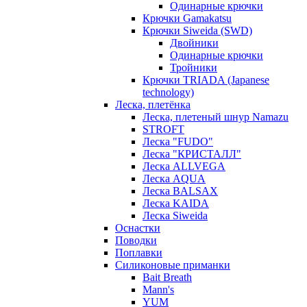
Одинарные крючки
Крючки Gamakatsu
Крючки Siweida (SWD)
Двойники
Одинарные крючки
Тройники
Крючки TRIADA (Japanese
technology)
Леска, плетёнка
Леска, плетеный шнур Namazu
STROFT
Леска "FUDO"
Леска "КРИСТАЛЛ"
Леска ALLVEGA
Леска AQUA
Леска BALSAX
Леска KAIDA
Леска Siweida
Оснастки
Поводки
Поплавки
Силиконовые приманки
Bait Breath
Mann's
YUM