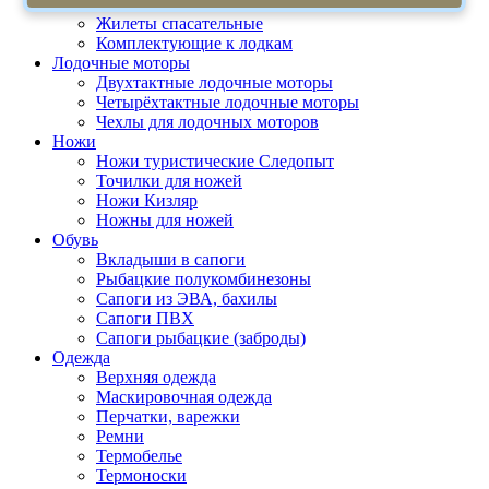
Весла, лопасти, насосы
Жилеты спасательные
Комплектующие к лодкам
Лодочные моторы
Двухтактные лодочные моторы
Четырёхтактные лодочные моторы
Чехлы для лодочных моторов
Ножи
Ножи туристические Следопыт
Точилки для ножей
Ножи Кизляр
Ножны для ножей
Обувь
Вкладыши в сапоги
Рыбацкие полукомбинезоны
Сапоги из ЭВА, бахилы
Сапоги ПВХ
Сапоги рыбацкие (заброды)
Одежда
Верхняя одежда
Маскировочная одежда
Перчатки, варежки
Ремни
Термобелье
Термоноски