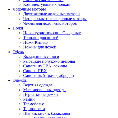
Комплектующие к лодкам
Лодочные моторы
Двухтактные лодочные моторы
Четырёхтактные лодочные моторы
Чехлы для лодочных моторов
Ножи
Ножи туристические Следопыт
Точилки для ножей
Ножи Кизляр
Ножны для ножей
Обувь
Вкладыши в сапоги
Рыбацкие полукомбинезоны
Сапоги из ЭВА, бахилы
Сапоги ПВХ
Сапоги рыбацкие (заброды)
Одежда
Верхняя одежда
Маскировочная одежда
Перчатки, варежки
Ремни
Термобелье
Термоноски
Шапки, маски, балаклавы