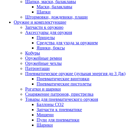
Шапки, маски, балаклавы
Маски, балаклавы
Шапки
Штормовки, дождевики, плащи
Оружие и комплектующие
Запчасти к оружию
Аксессуары для оружия
Прицелы
Средства для ухода за оружием
Ящики, боксы
Кобуры
Оружейные ремни
Оружейные чехлы
Патронташи
Пневматическое оружие (дульная энергия до 3 Дж)
Пневматические винтовки
Пневматические пистолеты
Рогатки и шарики
Снаряжение патронов, пристрелка
Товары для пневматического оружия
Баллоны СО2
Запчасти к пневматике
Мишени
Пули для пневматики
Шарики