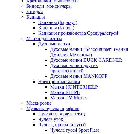
Кротоловки, мышеловки
Бинокли, монокуляры
Засидки
Капканы
Капканы (Барнаул)
Капканы (Киров)
Капканы производства Средуралстрой
Манки для охоты
Духовые манки
Духовые манки "Schoolhunter" (манки
Дмитрия Мельника)
Духовые манки BUCK GARDNER
Духовые манки других
производителей
Духовые манки MANKOFF
Электронные манки
Манки HUNTERHELP
Манки ЕГЕРЬ
Манки ТМ Минск
Маскировка
Муляжи, чучела, профиля
Профили, чучела птиц
Чучела уток
Чучела, профили гусей
Чучела гусей Sport Plast