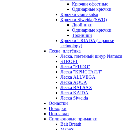
Крючки офсетные
Одинарные крючки
Крючки Gamakatsu
Крючки Siweida (SWD)
Двойники
Одинарные крючки
Тройники
Крючки TRIADA (Japanese
technology)
Леска, плетёнка
Леска, плетеный шнур Namazu
STROFT
Леска "FUDO"
Леска "КРИСТАЛЛ"
Леска ALLVEGA
Леска AQUA
Леска BALSAX
Леска KAIDA
Леска Siweida
Оснастки
Поводки
Поплавки
Силиконовые приманки
Bait Breath
Mann's