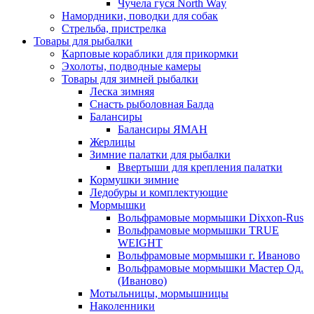
Чучела гуся North Way
Намордники, поводки для собак
Стрельба, пристрелка
Товары для рыбалки
Карповые кораблики для прикормки
Эхолоты, подводные камеры
Товары для зимней рыбалки
Леска зимняя
Снасть рыболовная Балда
Балансиры
Балансиры ЯМАН
Жерлицы
Зимние палатки для рыбалки
Ввертыши для крепления палатки
Кормушки зимние
Ледобуры и комплектующие
Мормышки
Вольфрамовые мормышки Dixxon-Rus
Вольфрамовые мормышки TRUE
WEIGHT
Вольфрамовые мормышки г. Иваново
Вольфрамовые мормышки Мастер Од.
(Иваново)
Мотыльницы, мормышницы
Наколенники