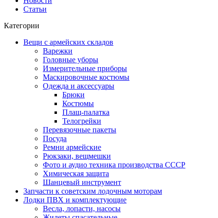
Новости
Статьи
Категории
Вещи с армейских складов
Варежки
Головные уборы
Измерительные приборы
Маскировочные костюмы
Одежда и аксессуары
Брюки
Костюмы
Плащ-палатка
Телогрейки
Перевязочные пакеты
Посуда
Ремни армейские
Рюкзаки, вещмешки
Фото и аудио техника производства СССР
Химическая защита
Шанцевый инструмент
Запчасти к советским лодочным моторам
Лодки ПВХ и комплектующие
Весла, лопасти, насосы
Жилеты спасательные