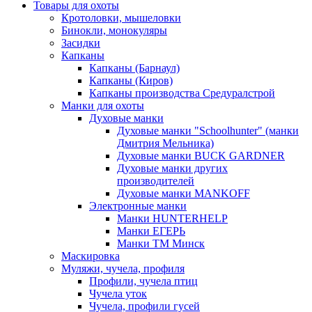
Товары для охоты
Кротоловки, мышеловки
Бинокли, монокуляры
Засидки
Капканы
Капканы (Барнаул)
Капканы (Киров)
Капканы производства Средуралстрой
Манки для охоты
Духовые манки
Духовые манки "Schoolhunter" (манки
Дмитрия Мельника)
Духовые манки BUCK GARDNER
Духовые манки других
производителей
Духовые манки MANKOFF
Электронные манки
Манки HUNTERHELP
Манки ЕГЕРЬ
Манки ТМ Минск
Маскировка
Муляжи, чучела, профиля
Профили, чучела птиц
Чучела уток
Чучела, профили гусей