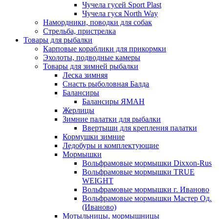
Чучела гусей Sport Plast
Чучела гуся North Way
Намордники, поводки для собак
Стрельба, пристрелка
Товары для рыбалки
Карповые кораблики для прикормки
Эхолоты, подводные камеры
Товары для зимней рыбалки
Леска зимняя
Снасть рыболовная Балда
Балансиры
Балансиры ЯМАН
Жерлицы
Зимние палатки для рыбалки
Ввертыши для крепления палатки
Кормушки зимние
Ледобуры и комплектующие
Мормышки
Вольфрамовые мормышки Dixxon-Rus
Вольфрамовые мормышки TRUE
WEIGHT
Вольфрамовые мормышки г. Иваново
Вольфрамовые мормышки Мастер Од.
(Иваново)
Мотыльницы, мормышницы