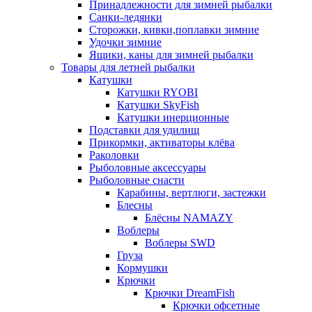
Принадлежности для зимней рыбалки
Санки-ледянки
Сторожки, кивки,поплавки зимние
Удочки зимние
Ящики, каны для зимней рыбалки
Товары для летней рыбалки
Катушки
Катушки RYOBI
Катушки SkyFish
Катушки инерционные
Подставки для удилищ
Прикормки, активаторы клёва
Раколовки
Рыболовные аксессуары
Рыболовные снасти
Карабины, вертлюги, застежки
Блесны
Блёсны NAMAZY
Воблеры
Воблеры SWD
Груза
Кормушки
Крючки
Крючки DreamFish
Крючки офсетные