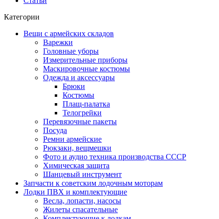
Статьи
Категории
Вещи с армейских складов
Варежки
Головные уборы
Измерительные приборы
Маскировочные костюмы
Одежда и аксессуары
Брюки
Костюмы
Плащ-палатка
Телогрейки
Перевязочные пакеты
Посуда
Ремни армейские
Рюкзаки, вещмешки
Фото и аудио техника производства СССР
Химическая защита
Шанцевый инструмент
Запчасти к советским лодочным моторам
Лодки ПВХ и комплектующие
Весла, лопасти, насосы
Жилеты спасательные
Комплектующие к лодкам