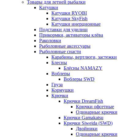
Товары для летней рыбалки
Катушки
Катушки RYOBI
Катушки SkyFish
Катушки инерционные
Подставки для удилищ
Прикормки, активаторы клёва
Раколовки
Рыболовные аксессуары
Рыболовные снасти
Карабины, вертлюги, застежки
Блесны
Блёсны NAMAZY
Воблеры
Воблеры SWD
Груза
Кормушки
Крючки
Крючки DreamFish
Крючки офсетные
Одинарные крючки
Крючки Gamakatsu
Крючки Siweida (SWD)
Двойники
Одинарные крючки