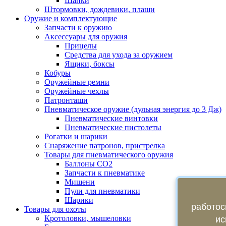
Шапки
Штормовки, дождевики, плащи
Оружие и комплектующие
Запчасти к оружию
Аксессуары для оружия
Прицелы
Средства для ухода за оружием
Ящики, боксы
Кобуры
Оружейные ремни
Оружейные чехлы
Патронташи
Пневматическое оружие (дульная энергия до 3 Дж)
Пневматические винтовки
Пневматические пистолеты
Рогатки и шарики
Снаряжение патронов, пристрелка
Товары для пневматического оружия
Баллоны СО2
Запчасти к пневматике
Мишени
Пули для пневматики
Шарики
работос
Товары для охоты
Кротоловки, мышеловки
ис