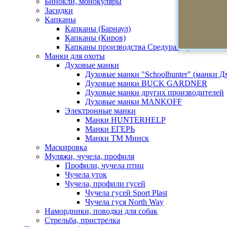
Бинокли, монокуляры
Засидки
Капканы
Капканы (Барнаул)
Капканы (Киров)
Капканы производства Средуралстрой
Манки для охоты
Духовые манки
Духовые манки "Schoolhunter" (манки 
Духовые манки BUCK GARDNER
Духовые манки других производителей
Духовые манки MANKOFF
Электронные манки
Манки HUNTERHELP
Манки ЕГЕРЬ
Манки ТМ Минск
Маскировка
Муляжи, чучела, профиля
Профили, чучела птиц
Чучела уток
Чучела, профили гусей
Чучела гусей Sport Plast
Чучела гуся North Way
Намордники, поводки для собак
Стрельба, пристрелка