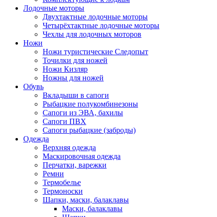
Лодочные моторы
Двухтактные лодочные моторы
Четырёхтактные лодочные моторы
Чехлы для лодочных моторов
Ножи
Ножи туристические Следопыт
Точилки для ножей
Ножи Кизляр
Ножны для ножей
Обувь
Вкладыши в сапоги
Рыбацкие полукомбинезоны
Сапоги из ЭВА, бахилы
Сапоги ПВХ
Сапоги рыбацкие (заброды)
Одежда
Верхняя одежда
Маскировочная одежда
Перчатки, варежки
Ремни
Термобелье
Термоноски
Шапки, маски, балаклавы
Маски, балаклавы