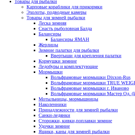
Товары для рыбалки
Карповые кораблики для прикормки
Эхолоты, подводные камеры
Товары для зимней рыбалки
Леска зимняя
Снасть рыболовная Балда
Балансиры
Балансиры ЯМАН
Жерлицы
Зимние палатки для рыбалки
Ввертыши для крепления палатки
Кормушки зимние
Ледобуры и комплектующие
Мормышки
Вольфрамовые мормышки Dixxon-Rus
Вольфрамовые мормышки TRUE WEIG
Вольфрамовые мормышки г. Иваново
Вольфрамовые мормышки Мастер Од. (
Мотыльницы, мормышницы
Наколенники
Принадлежности для зимней рыбалки
Санки-ледянки
Сторожки, кивки,поплавки зимние
Удочки зимние
Ящики, каны для зимней рыбалки