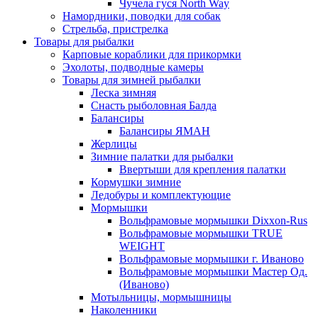
Чучела гуся North Way
Намордники, поводки для собак
Стрельба, пристрелка
Товары для рыбалки
Карповые кораблики для прикормки
Эхолоты, подводные камеры
Товары для зимней рыбалки
Леска зимняя
Снасть рыболовная Балда
Балансиры
Балансиры ЯМАН
Жерлицы
Зимние палатки для рыбалки
Ввертыши для крепления палатки
Кормушки зимние
Ледобуры и комплектующие
Мормышки
Вольфрамовые мормышки Dixxon-Rus
Вольфрамовые мормышки TRUE
WEIGHT
Вольфрамовые мормышки г. Иваново
Вольфрамовые мормышки Мастер Од.
(Иваново)
Мотыльницы, мормышницы
Наколенники