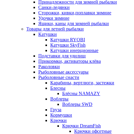
Принадлежности для зимней рыбалки
Санки-ледянки
Сторожки, кивки,поплавки зимние
Удочки зимние
Ящики, каны для зимней рыбалки
Товары для летней рыбалки
Катушки
Катушки RYOBI
Катушки SkyFish
Катушки инерционные
Подставки для удилищ
Прикормки, активаторы клёва
Раколовки
Рыболовные аксессуары
Рыболовные снасти
Карабины, вертлюги, застежки
Блесны
Блёсны NAMAZY
Воблеры
Воблеры SWD
Груза
Кормушки
Крючки
Крючки DreamFish
Крючки офсетные