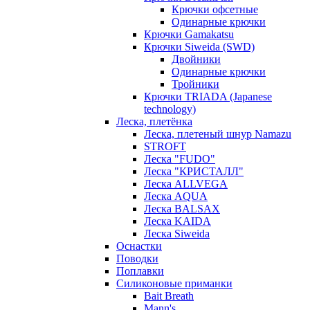
Крючки офсетные
Одинарные крючки
Крючки Gamakatsu
Крючки Siweida (SWD)
Двойники
Одинарные крючки
Тройники
Крючки TRIADA (Japanese
technology)
Леска, плетёнка
Леска, плетеный шнур Namazu
STROFT
Леска "FUDO"
Леска "КРИСТАЛЛ"
Леска ALLVEGA
Леска AQUA
Леска BALSAX
Леска KAIDA
Леска Siweida
Оснастки
Поводки
Поплавки
Силиконовые приманки
Bait Breath
Mann's