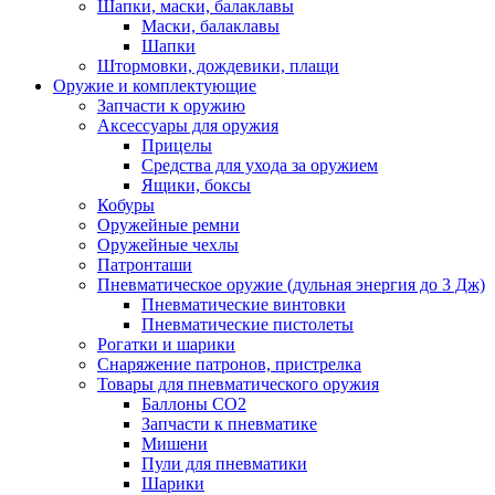
Шапки, маски, балаклавы
Маски, балаклавы
Шапки
Штормовки, дождевики, плащи
Оружие и комплектующие
Запчасти к оружию
Аксессуары для оружия
Прицелы
Средства для ухода за оружием
Ящики, боксы
Кобуры
Оружейные ремни
Оружейные чехлы
Патронташи
Пневматическое оружие (дульная энергия до 3 Дж)
Пневматические винтовки
Пневматические пистолеты
Рогатки и шарики
Снаряжение патронов, пристрелка
Товары для пневматического оружия
Баллоны СО2
Запчасти к пневматике
Мишени
Пули для пневматики
Шарики