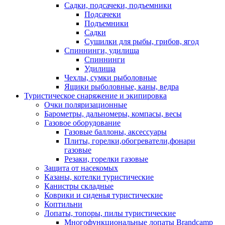
Садки, подсачеки, подъемники
Подсачеки
Подъемники
Садки
Сушилки для рыбы, грибов, ягод
Спиннинги, удилища
Спиннинги
Удилища
Чехлы, сумки рыболовные
Ящики рыболовные, каны, ведра
Туристическое снаряжение и экипировка
Очки поляризационные
Барометры, дальномеры, компасы, весы
Газовое оборудование
Газовые баллоны, аксессуары
Плиты, горелки,обогреватели,фонари
газовые
Резаки, горелки газовые
Защита от насекомых
Казаны, котелки туристические
Канистры складные
Коврики и сиденья туристические
Коптильни
Лопаты, топоры, пилы туристические
Многофункциональные лопаты Brandcamp