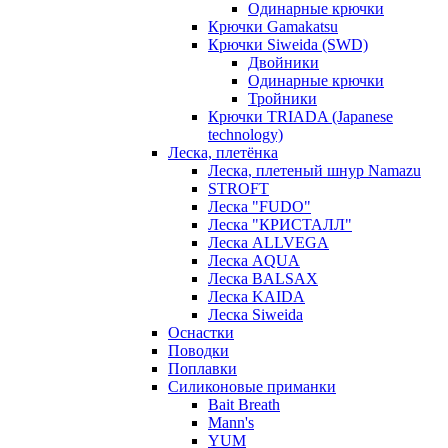
Одинарные крючки
Крючки Gamakatsu
Крючки Siweida (SWD)
Двойники
Одинарные крючки
Тройники
Крючки TRIADA (Japanese
technology)
Леска, плетёнка
Леска, плетеный шнур Namazu
STROFT
Леска "FUDO"
Леска "КРИСТАЛЛ"
Леска ALLVEGA
Леска AQUA
Леска BALSAX
Леска KAIDA
Леска Siweida
Оснастки
Поводки
Поплавки
Силиконовые приманки
Bait Breath
Mann's
YUM