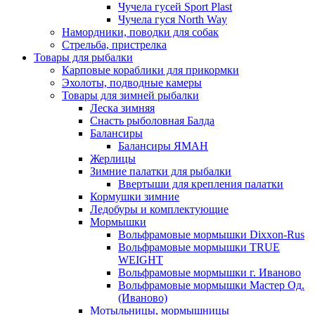
Чучела гусей Sport Plast
Чучела гуся North Way
Намордники, поводки для собак
Стрельба, пристрелка
Товары для рыбалки
Карповые кораблики для прикормки
Эхолоты, подводные камеры
Товары для зимней рыбалки
Леска зимняя
Снасть рыболовная Балда
Балансиры
Балансиры ЯМАН
Жерлицы
Зимние палатки для рыбалки
Ввертыши для крепления палатки
Кормушки зимние
Ледобуры и комплектующие
Мормышки
Вольфрамовые мормышки Dixxon-Rus
Вольфрамовые мормышки TRUE
WEIGHT
Вольфрамовые мормышки г. Иваново
Вольфрамовые мормышки Мастер Од.
(Иваново)
Мотыльницы, мормышницы