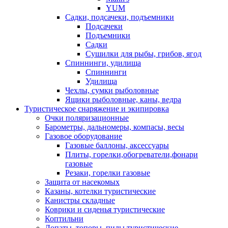
YUM
Садки, подсачеки, подъемники
Подсачеки
Подъемники
Садки
Сушилки для рыбы, грибов, ягод
Спиннинги, удилища
Спиннинги
Удилища
Чехлы, сумки рыболовные
Ящики рыболовные, каны, ведра
Туристическое снаряжение и экипировка
Очки поляризационные
Барометры, дальномеры, компасы, весы
Газовое оборудование
Газовые баллоны, аксессуары
Плиты, горелки,обогреватели,фонари
газовые
Резаки, горелки газовые
Защита от насекомых
Казаны, котелки туристические
Канистры складные
Коврики и сиденья туристические
Коптильни
Лопаты, топоры, пилы туристические