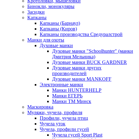
Кротоловки, мышеловки
Бинокли, монокуляры
Засидки
Капканы
Капканы (Барнаул)
Капканы (Киров)
Капканы производства Средуралстрой
Манки для охоты
Духовые манки
Духовые манки "Schoolhunter" (манки
Дмитрия Мельника)
Духовые манки BUCK GARDNER
Духовые манки других
производителей
Духовые манки MANKOFF
Электронные манки
Манки HUNTERHELP
Манки ЕГЕРЬ
Манки ТМ Минск
Маскировка
Муляжи, чучела, профиля
Профили, чучела птиц
Чучела уток
Чучела, профили гусей
Чучела гусей Sport Plast