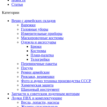
Новости
Статьи
Категории
Вещи с армейских складов
Варежки
Головные уборы
Измерительные приборы
Маскировочные костюмы
Одежда и аксессуары
Брюки
Костюмы
Плащ-палатка
Телогрейки
Перевязочные пакеты
Посуда
Ремни армейские
Рюкзаки, вещмешки
Фото и аудио техника производства СССР
Химическая защита
Шанцевый инструмент
Запчасти к советским лодочным моторам
Лодки ПВХ и комплектующие
Весла, лопасти, насосы
Жилеты спасательные