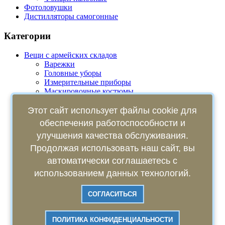
Фотоловушки
Дистилляторы самогонные
Категории
Вещи с армейских складов
Варежки
Головные уборы
Измерительные приборы
Маскировочные костюмы
Одежда и аксессуары
Брюки
Этот сайт использует файлы cookie для
Костюмы
обеспечения работоспособности и
Плащ-палатка
улучшения качества обслуживания.
Телогрейки
Перевязочные пакеты
Продолжая использовать наш сайт, вы
Посуда
автоматически соглашаетесь с
Ремни армейские
использованием данных технологий.
Рюкзаки, вещмешки
Фото и аудио техника производства СССР
Химическая защита
СОГЛАСИТЬСЯ
Шанцевый инструмент
Запчасти к советским лодочным моторам
Лодки ПВХ и комплектующие
ПОЛИТИКА КОНФИДЕНЦИАЛЬНОСТИ