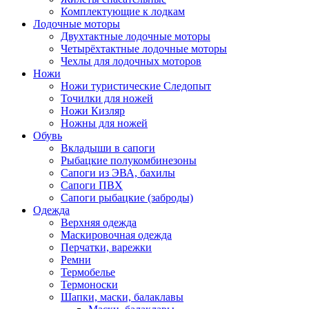
Комплектующие к лодкам
Лодочные моторы
Двухтактные лодочные моторы
Четырёхтактные лодочные моторы
Чехлы для лодочных моторов
Ножи
Ножи туристические Следопыт
Точилки для ножей
Ножи Кизляр
Ножны для ножей
Обувь
Вкладыши в сапоги
Рыбацкие полукомбинезоны
Сапоги из ЭВА, бахилы
Сапоги ПВХ
Сапоги рыбацкие (заброды)
Одежда
Верхняя одежда
Маскировочная одежда
Перчатки, варежки
Ремни
Термобелье
Термоноски
Шапки, маски, балаклавы