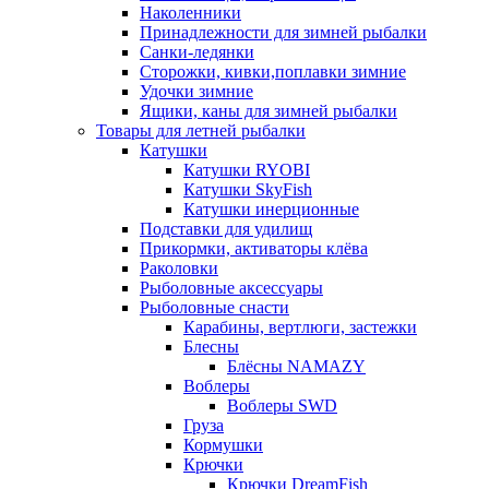
Наколенники
Принадлежности для зимней рыбалки
Санки-ледянки
Сторожки, кивки,поплавки зимние
Удочки зимние
Ящики, каны для зимней рыбалки
Товары для летней рыбалки
Катушки
Катушки RYOBI
Катушки SkyFish
Катушки инерционные
Подставки для удилищ
Прикормки, активаторы клёва
Раколовки
Рыболовные аксессуары
Рыболовные снасти
Карабины, вертлюги, застежки
Блесны
Блёсны NAMAZY
Воблеры
Воблеры SWD
Груза
Кормушки
Крючки
Крючки DreamFish