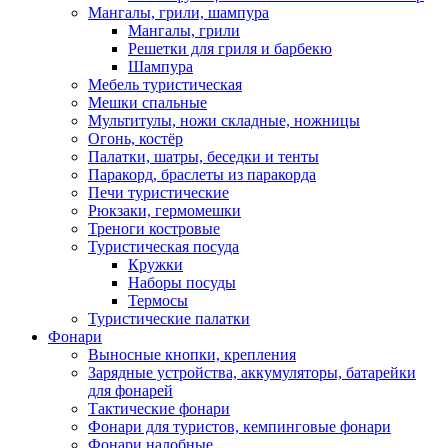
Мангалы, грили, шампура
Мангалы, грили
Решетки для гриля и барбекю
Шампура
Мебель туристическая
Мешки спальные
Мультитулы, ножи складные, ножницы
Огонь, костёр
Палатки, шатры, беседки и тенты
Паракорд, браслеты из паракорда
Печи туристические
Рюкзаки, гермомешки
Треноги костровые
Туристическая посуда
Кружки
Наборы посуды
Термосы
Туристические палатки
Фонари
Выносные кнопки, крепления
Зарядные устройства, аккумуляторы, батарейки
для фонарей
Тактические фонари
Фонари для туристов, кемпинговые фонари
Фонари налобные