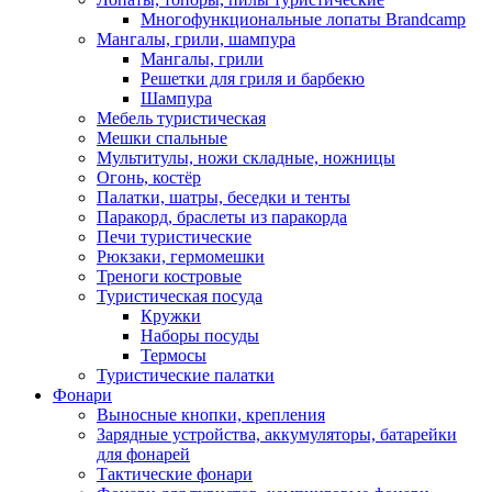
Многофункциональные лопаты Brandcamp
Мангалы, грили, шампура
Мангалы, грили
Решетки для гриля и барбекю
Шампура
Мебель туристическая
Мешки спальные
Мультитулы, ножи складные, ножницы
Огонь, костёр
Палатки, шатры, беседки и тенты
Паракорд, браслеты из паракорда
Печи туристические
Рюкзаки, гермомешки
Треноги костровые
Туристическая посуда
Кружки
Наборы посуды
Термосы
Туристические палатки
Фонари
Выносные кнопки, крепления
Зарядные устройства, аккумуляторы, батарейки
для фонарей
Тактические фонари