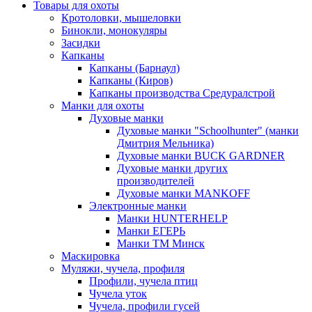
Товары для охоты
Кротоловки, мышеловки
Бинокли, монокуляры
Засидки
Капканы
Капканы (Барнаул)
Капканы (Киров)
Капканы производства Средуралстрой
Манки для охоты
Духовые манки
Духовые манки "Schoolhunter" (манки
Дмитрия Мельника)
Духовые манки BUCK GARDNER
Духовые манки других
производителей
Духовые манки MANKOFF
Электронные манки
Манки HUNTERHELP
Манки ЕГЕРЬ
Манки ТМ Минск
Маскировка
Муляжи, чучела, профиля
Профили, чучела птиц
Чучела уток
Чучела, профили гусей