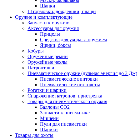
Маски, балаклавы
Шапки
Штормовки, дождевики, плащи
Оружие и комплектующие
Запчасти к оружию
Аксессуары для оружия
Прицелы
Средства для ухода за оружием
Ящики, боксы
Кобуры
Оружейные ремни
Оружейные чехлы
Патронташи
Пневматическое оружие (дульная энергия до 3 Дж)
Пневматические винтовки
Пневматические пистолеты
Рогатки и шарики
Снаряжение патронов, пристрелка
Товары для пневматического оружия
Баллоны СО2
Запчасти к пневматике
Мишени
Пули для пневматики
Шарики
Товары для охоты