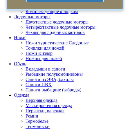
Весла, лопасти, насосы
Жилеты спасательные
Комплектующие к лодкам
Лодочные моторы
Двухтактные лодочные моторы
Четырёхтактные лодочные моторы
Чехлы для лодочных моторов
Ножи
Ножи туристические Следопыт
Точилки для ножей
Ножи Кизляр
Ножны для ножей
Обувь
Вкладыши в сапоги
Рыбацкие полукомбинезоны
Сапоги из ЭВА, бахилы
Сапоги ПВХ
Сапоги рыбацкие (заброды)
Одежда
Верхняя одежда
Маскировочная одежда
Перчатки, варежки
Ремни
Термобелье
Термоноски