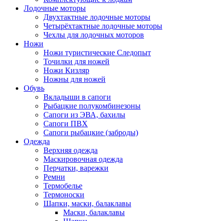
Лодочные моторы
Двухтактные лодочные моторы
Четырёхтактные лодочные моторы
Чехлы для лодочных моторов
Ножи
Ножи туристические Следопыт
Точилки для ножей
Ножи Кизляр
Ножны для ножей
Обувь
Вкладыши в сапоги
Рыбацкие полукомбинезоны
Сапоги из ЭВА, бахилы
Сапоги ПВХ
Сапоги рыбацкие (заброды)
Одежда
Верхняя одежда
Маскировочная одежда
Перчатки, варежки
Ремни
Термобелье
Термоноски
Шапки, маски, балаклавы
Маски, балаклавы