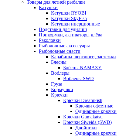
Товары для летней рыбалки
Катушки
Катушки RYOBI
Катушки SkyFish
Катушки инерционные
Подставки для удилищ
Прикормки, активаторы клёва
Раколовки
Рыболовные аксессуары
Рыболовные снасти
Карабины, вертлюги, застежки
Блесны
Блёсны NAMAZY
Воблеры
Воблеры SWD
Груза
Кормушки
Крючки
Крючки DreamFish
Крючки офсетные
Одинарные крючки
Крючки Gamakatsu
Крючки Siweida (SWD)
Двойники
Одинарные крючки