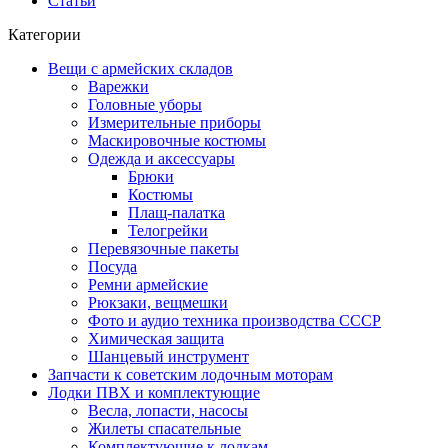
Статьи
Категории
Вещи с армейских складов
Варежки
Головные уборы
Измерительные приборы
Маскировочные костюмы
Одежда и аксессуары
Брюки
Костюмы
Плащ-палатка
Телогрейки
Перевязочные пакеты
Посуда
Ремни армейские
Рюкзаки, вещмешки
Фото и аудио техника производства СССР
Химическая защита
Шанцевый инструмент
Запчасти к советским лодочным моторам
Лодки ПВХ и комплектующие
Весла, лопасти, насосы
Жилеты спасательные
Комплектующие к лодкам