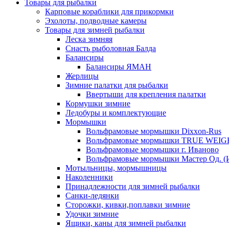
Товары для рыбалки
Карповые кораблики для прикормки
Эхолоты, подводные камеры
Товары для зимней рыбалки
Леска зимняя
Снасть рыболовная Балда
Балансиры
Балансиры ЯМАН
Жерлицы
Зимние палатки для рыбалки
Ввертыши для крепления палатки
Кормушки зимние
Ледобуры и комплектующие
Мормышки
Вольфрамовые мормышки Dixxon-Rus
Вольфрамовые мормышки TRUE WEIG
Вольфрамовые мормышки г. Иваново
Вольфрамовые мормышки Мастер Од. (
Мотыльницы, мормышницы
Наколенники
Принадлежности для зимней рыбалки
Санки-ледянки
Сторожки, кивки,поплавки зимние
Удочки зимние
Ящики, каны для зимней рыбалки