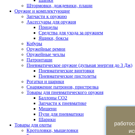
Шапки
Штормовки, дождевики, плащи
Оружие и комплектующие
Запчасти к оружию
Аксессуары для оружия
Прицелы
Средства для ухода за оружием
Ящики, боксы
Кобуры
Оружейные ремни
Оружейные чехлы
Патронташи
Пневматическое оружие (дульная энергия до 3 Дж)
Пневматические винтовки
Пневматические пистолеты
Рогатки и шарики
Снаряжение патронов, пристрелка
Товары для пневматического оружия
Баллоны СО2
Запчасти к пневматике
Мишени
Пули для пневматики
Шарики
работос
Товары для охоты
Кротоловки, мышеловки
ис