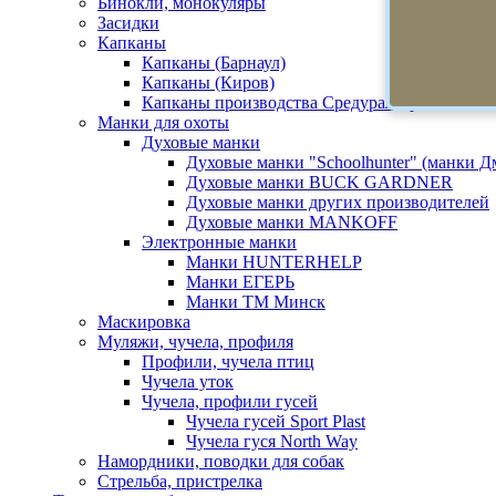
Бинокли, монокуляры
Засидки
Капканы
Капканы (Барнаул)
Капканы (Киров)
Капканы производства Средуралстрой
Манки для охоты
Духовые манки
Духовые манки "Schoolhunter" (манки 
Духовые манки BUCK GARDNER
Духовые манки других производителей
Духовые манки MANKOFF
Электронные манки
Манки HUNTERHELP
Манки ЕГЕРЬ
Манки ТМ Минск
Маскировка
Муляжи, чучела, профиля
Профили, чучела птиц
Чучела уток
Чучела, профили гусей
Чучела гусей Sport Plast
Чучела гуся North Way
Намордники, поводки для собак
Стрельба, пристрелка