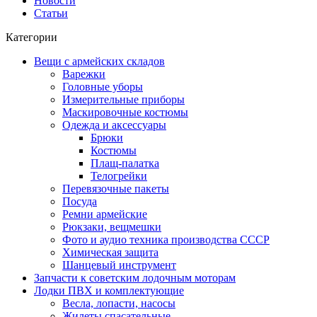
Новости
Статьи
Категории
Вещи с армейских складов
Варежки
Головные уборы
Измерительные приборы
Маскировочные костюмы
Одежда и аксессуары
Брюки
Костюмы
Плащ-палатка
Телогрейки
Перевязочные пакеты
Посуда
Ремни армейские
Рюкзаки, вещмешки
Фото и аудио техника производства СССР
Химическая защита
Шанцевый инструмент
Запчасти к советским лодочным моторам
Лодки ПВХ и комплектующие
Весла, лопасти, насосы
Жилеты спасательные