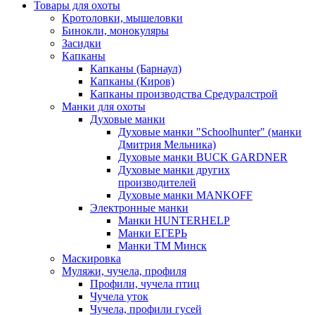
Товары для охоты
Кротоловки, мышеловки
Бинокли, монокуляры
Засидки
Капканы
Капканы (Барнаул)
Капканы (Киров)
Капканы производства Средуралстрой
Манки для охоты
Духовые манки
Духовые манки "Schoolhunter" (манки
Дмитрия Мельника)
Духовые манки BUCK GARDNER
Духовые манки других
производителей
Духовые манки MANKOFF
Электронные манки
Манки HUNTERHELP
Манки ЕГЕРЬ
Манки ТМ Минск
Маскировка
Муляжи, чучела, профиля
Профили, чучела птиц
Чучела уток
Чучела, профили гусей