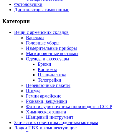
Фотоловушки
Дистилляторы самогонные
Категории
Вещи с армейских складов
Варежки
Головные уборы
Измерительные приборы
Маскировочные костюмы
Одежда и аксессуары
Брюки
Костюмы
Плащ-палатка
Телогрейки
Перевязочные пакеты
Посуда
Ремни армейские
Рюкзаки, вещмешки
Фото и аудио техника производства СССР
Химическая защита
Шанцевый инструмент
Запчасти к советским лодочным моторам
Лодки ПВХ и комплектующие