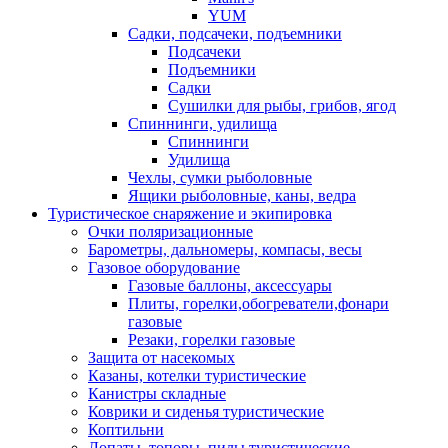
YUM
Садки, подсачеки, подъемники
Подсачеки
Подъемники
Садки
Сушилки для рыбы, грибов, ягод
Спиннинги, удилища
Спиннинги
Удилища
Чехлы, сумки рыболовные
Ящики рыболовные, каны, ведра
Туристическое снаряжение и экипировка
Очки поляризационные
Барометры, дальномеры, компасы, весы
Газовое оборудование
Газовые баллоны, аксессуары
Плиты, горелки,обогреватели,фонари
газовые
Резаки, горелки газовые
Защита от насекомых
Казаны, котелки туристические
Канистры складные
Коврики и сиденья туристические
Коптильни
Лопаты, топоры, пилы туристические