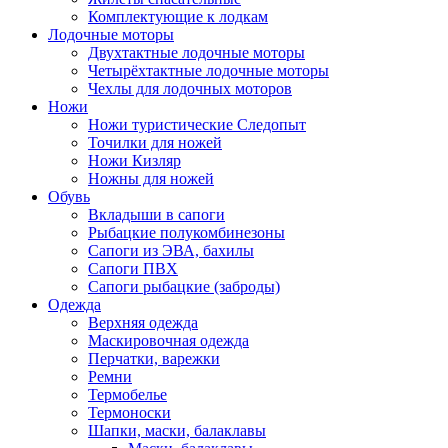
Комплектующие к лодкам
Лодочные моторы
Двухтактные лодочные моторы
Четырёхтактные лодочные моторы
Чехлы для лодочных моторов
Ножи
Ножи туристические Следопыт
Точилки для ножей
Ножи Кизляр
Ножны для ножей
Обувь
Вкладыши в сапоги
Рыбацкие полукомбинезоны
Сапоги из ЭВА, бахилы
Сапоги ПВХ
Сапоги рыбацкие (заброды)
Одежда
Верхняя одежда
Маскировочная одежда
Перчатки, варежки
Ремни
Термобелье
Термоноски
Шапки, маски, балаклавы