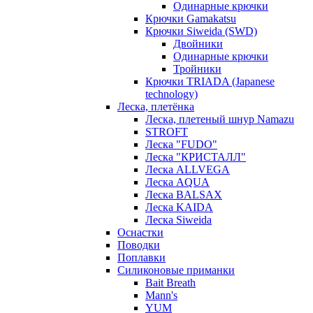
Одинарные крючки
Крючки Gamakatsu
Крючки Siweida (SWD)
Двойники
Одинарные крючки
Тройники
Крючки TRIADA (Japanese
technology)
Леска, плетёнка
Леска, плетеный шнур Namazu
STROFT
Леска "FUDO"
Леска "КРИСТАЛЛ"
Леска ALLVEGA
Леска AQUA
Леска BALSAX
Леска KAIDA
Леска Siweida
Оснастки
Поводки
Поплавки
Силиконовые приманки
Bait Breath
Mann's
YUM