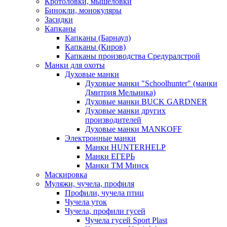
Кротоловки, мышеловки
Бинокли, монокуляры
Засидки
Капканы
Капканы (Барнаул)
Капканы (Киров)
Капканы производства Средуралстрой
Манки для охоты
Духовые манки
Духовые манки "Schoolhunter" (манки
Дмитрия Мельника)
Духовые манки BUCK GARDNER
Духовые манки других
производителей
Духовые манки MANKOFF
Электронные манки
Манки HUNTERHELP
Манки ЕГЕРЬ
Манки ТМ Минск
Маскировка
Муляжи, чучела, профиля
Профили, чучела птиц
Чучела уток
Чучела, профили гусей
Чучела гусей Sport Plast