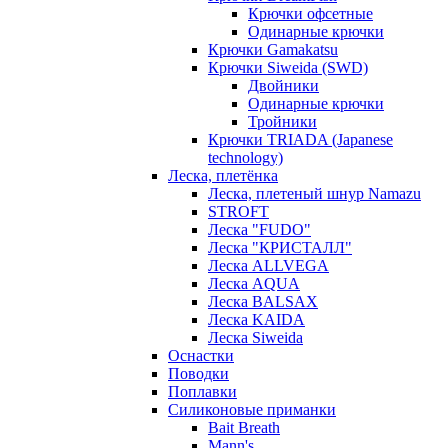
Крючки офсетные
Одинарные крючки
Крючки Gamakatsu
Крючки Siweida (SWD)
Двойники
Одинарные крючки
Тройники
Крючки TRIADA (Japanese
technology)
Леска, плетёнка
Леска, плетеный шнур Namazu
STROFT
Леска "FUDO"
Леска "КРИСТАЛЛ"
Леска ALLVEGA
Леска AQUA
Леска BALSAX
Леска KAIDA
Леска Siweida
Оснастки
Поводки
Поплавки
Силиконовые приманки
Bait Breath
Mann's