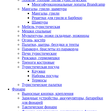
Многофункциональные лопаты Brandcamp
Мангалы, грили, шампура
Мангалы, грили
Решетки для гриля и барбекю
Шампура
Мебель туристическая
Мешки спальные
Мультитулы, ножи складные, ножницы
Огонь, костёр
Палатки, шатры, беседки и тенты
Паракорд, браслеты из паракорда
Печи туристические
Рюкзаки, гермомешки
Треноги костровые
Туристическая посуда
Кружки
Наборы посуды
Термосы
Туристические палатки
Фонари
Выносные кнопки, крепления
Зарядные устройства, аккумуляторы, батарейки
для фонарей
Тактические фонари