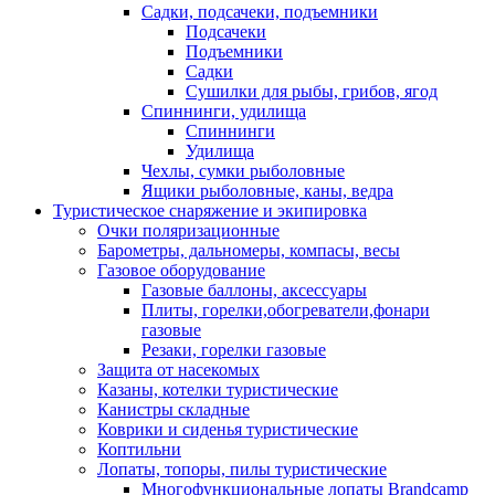
Садки, подсачеки, подъемники
Подсачеки
Подъемники
Садки
Сушилки для рыбы, грибов, ягод
Спиннинги, удилища
Спиннинги
Удилища
Чехлы, сумки рыболовные
Ящики рыболовные, каны, ведра
Туристическое снаряжение и экипировка
Очки поляризационные
Барометры, дальномеры, компасы, весы
Газовое оборудование
Газовые баллоны, аксессуары
Плиты, горелки,обогреватели,фонари
газовые
Резаки, горелки газовые
Защита от насекомых
Казаны, котелки туристические
Канистры складные
Коврики и сиденья туристические
Коптильни
Лопаты, топоры, пилы туристические
Многофункциональные лопаты Brandcamp