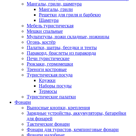
Мангалы, грили, шампура
Мангалы, грили
Решетки для гриля и барбекю
Шампура
Мебель туристическая
Мешки спальные
Мультитулы, ножи складные, ножницы
Огонь, костёр
Палатки, шатры, беседки и тенты
Паракорд, браслеты из паракорда
Печи туристические
Рюкзаки, гермомешки
Треноги костровые
Туристическая посуда
Кружки
Наборы посуды
Термосы
Туристические палатки
Фонари
Выносные кнопки, крепления
Зарядные устройства, аккумуляторы, батарейки
для фонарей
Тактические фонари
Фонари для туристов, кемпинговые фонари
Фонари налобные