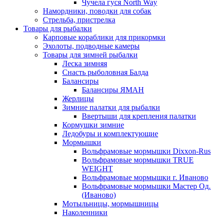
Чучела гуся North Way
Намордники, поводки для собак
Стрельба, пристрелка
Товары для рыбалки
Карповые кораблики для прикормки
Эхолоты, подводные камеры
Товары для зимней рыбалки
Леска зимняя
Снасть рыболовная Балда
Балансиры
Балансиры ЯМАН
Жерлицы
Зимние палатки для рыбалки
Ввертыши для крепления палатки
Кормушки зимние
Ледобуры и комплектующие
Мормышки
Вольфрамовые мормышки Dixxon-Rus
Вольфрамовые мормышки TRUE
WEIGHT
Вольфрамовые мормышки г. Иваново
Вольфрамовые мормышки Мастер Од.
(Иваново)
Мотыльницы, мормышницы
Наколенники