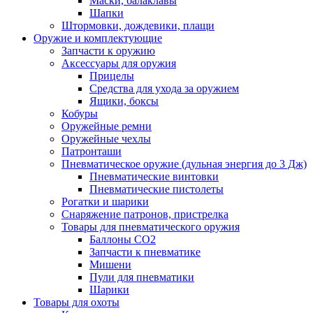
Маски, балаклавы
Шапки
Штормовки, дождевики, плащи
Оружие и комплектующие
Запчасти к оружию
Аксессуары для оружия
Прицелы
Средства для ухода за оружием
Ящики, боксы
Кобуры
Оружейные ремни
Оружейные чехлы
Патронташи
Пневматическое оружие (дульная энергия до 3 Дж)
Пневматические винтовки
Пневматические пистолеты
Рогатки и шарики
Снаряжение патронов, пристрелка
Товары для пневматического оружия
Баллоны СО2
Запчасти к пневматике
Мишени
Пули для пневматики
Шарики
Товары для охоты