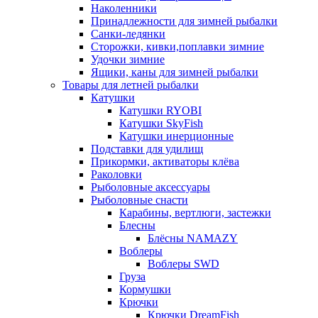
Наколенники
Принадлежности для зимней рыбалки
Санки-ледянки
Сторожки, кивки,поплавки зимние
Удочки зимние
Ящики, каны для зимней рыбалки
Товары для летней рыбалки
Катушки
Катушки RYOBI
Катушки SkyFish
Катушки инерционные
Подставки для удилищ
Прикормки, активаторы клёва
Раколовки
Рыболовные аксессуары
Рыболовные снасти
Карабины, вертлюги, застежки
Блесны
Блёсны NAMAZY
Воблеры
Воблеры SWD
Груза
Кормушки
Крючки
Крючки DreamFish