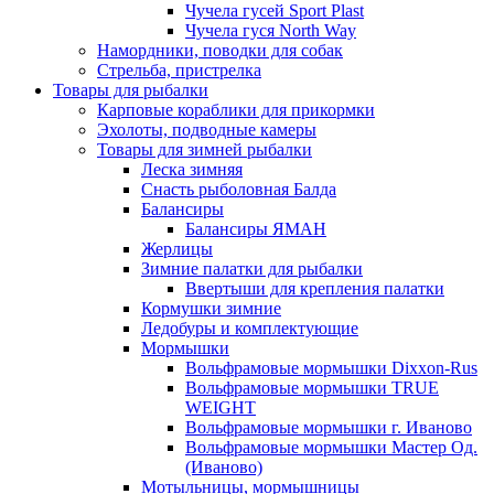
Чучела гусей Sport Plast
Чучела гуся North Way
Намордники, поводки для собак
Стрельба, пристрелка
Товары для рыбалки
Карповые кораблики для прикормки
Эхолоты, подводные камеры
Товары для зимней рыбалки
Леска зимняя
Снасть рыболовная Балда
Балансиры
Балансиры ЯМАН
Жерлицы
Зимние палатки для рыбалки
Ввертыши для крепления палатки
Кормушки зимние
Ледобуры и комплектующие
Мормышки
Вольфрамовые мормышки Dixxon-Rus
Вольфрамовые мормышки TRUE
WEIGHT
Вольфрамовые мормышки г. Иваново
Вольфрамовые мормышки Мастер Од.
(Иваново)
Мотыльницы, мормышницы