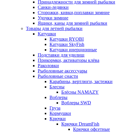
Принадлежности для зимней рыбалки
Санки-ледянки
Сторожки, кивки,поплавки зимние
Удочки зимние
Ящики, каны для зимней рыбалки
Товары для летней рыбалки
Катушки
Катушки RYOBI
Катушки SkyFish
Катушки инерционные
Подставки для удилищ
Прикормки, активаторы клёва
Раколовки
Рыболовные аксессуары
Рыболовные снасти
Карабины, вертлюги, застежки
Блесны
Блёсны NAMAZY
Воблеры
Воблеры SWD
Груза
Кормушки
Крючки
Крючки DreamFish
Крючки офсетные