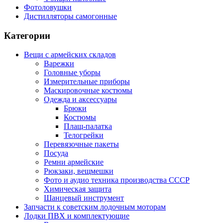
Фотоловушки
Дистилляторы самогонные
Категории
Вещи с армейских складов
Варежки
Головные уборы
Измерительные приборы
Маскировочные костюмы
Одежда и аксессуары
Брюки
Костюмы
Плащ-палатка
Телогрейки
Перевязочные пакеты
Посуда
Ремни армейские
Рюкзаки, вещмешки
Фото и аудио техника производства СССР
Химическая защита
Шанцевый инструмент
Запчасти к советским лодочным моторам
Лодки ПВХ и комплектующие