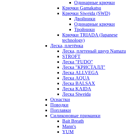
Одинарные крючки
Крючки Gamakatsu
Крючки Siweida (SWD)
Двойники
Одинарные крючки
Тройники
Крючки TRIADA (Japanese
technology)
Леска, плетёнка
Леска, плетеный шнур Namazu
STROFT
Леска "FUDO"
Леска "КРИСТАЛЛ"
Леска ALLVEGA
Леска AQUA
Леска BALSAX
Леска KAIDA
Леска Siweida
Оснастки
Поводки
Поплавки
Силиконовые приманки
Bait Breath
Mann's
YUM