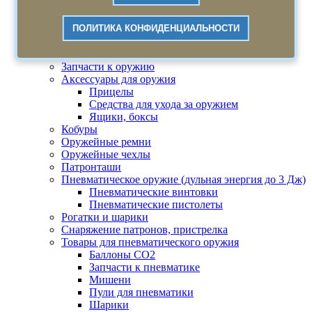
Шапки, маски, балаклавы
Маски, балаклавы
ПОЛИТИКА КОНФИДЕНЦИАЛЬНОСТИ
Шапки
Штормовки, дождевики, плащи
Оружие и комплектующие
Запчасти к оружию
Аксессуары для оружия
Прицелы
Средства для ухода за оружием
Ящики, боксы
Кобуры
Оружейные ремни
Оружейные чехлы
Патронташи
Пневматическое оружие (дульная энергия до 3 Дж)
Пневматические винтовки
Пневматические пистолеты
Рогатки и шарики
Снаряжение патронов, пристрелка
Товары для пневматического оружия
Баллоны СО2
Запчасти к пневматике
Мишени
Пули для пневматики
Шарики