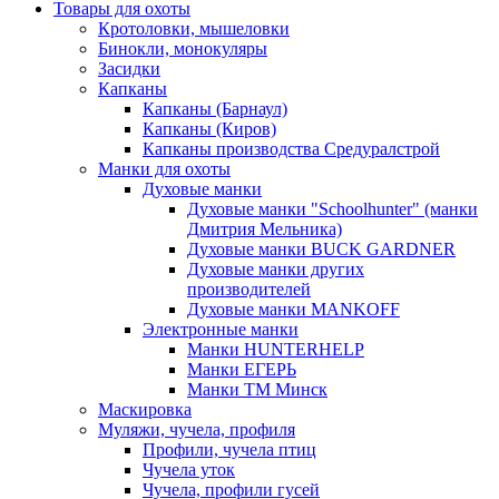
Товары для охоты
Кротоловки, мышеловки
Бинокли, монокуляры
Засидки
Капканы
Капканы (Барнаул)
Капканы (Киров)
Капканы производства Средуралстрой
Манки для охоты
Духовые манки
Духовые манки "Schoolhunter" (манки
Дмитрия Мельника)
Духовые манки BUCK GARDNER
Духовые манки других
производителей
Духовые манки MANKOFF
Электронные манки
Манки HUNTERHELP
Манки ЕГЕРЬ
Манки ТМ Минск
Маскировка
Муляжи, чучела, профиля
Профили, чучела птиц
Чучела уток
Чучела, профили гусей