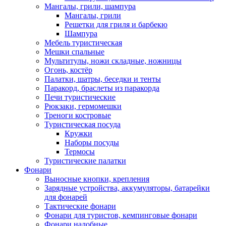
Мангалы, грили, шампура
Мангалы, грили
Решетки для гриля и барбекю
Шампура
Мебель туристическая
Мешки спальные
Мультитулы, ножи складные, ножницы
Огонь, костёр
Палатки, шатры, беседки и тенты
Паракорд, браслеты из паракорда
Печи туристические
Рюкзаки, гермомешки
Треноги костровые
Туристическая посуда
Кружки
Наборы посуды
Термосы
Туристические палатки
Фонари
Выносные кнопки, крепления
Зарядные устройства, аккумуляторы, батарейки
для фонарей
Тактические фонари
Фонари для туристов, кемпинговые фонари
Фонари налобные