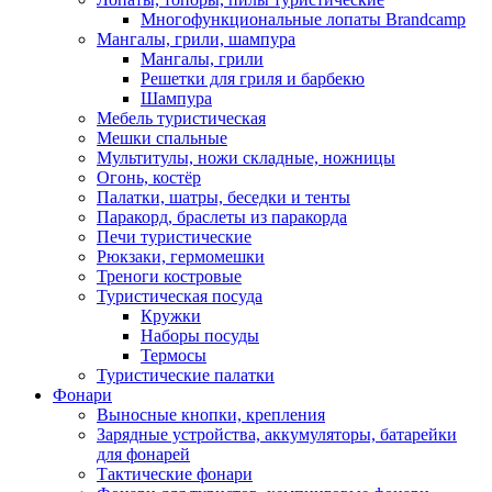
Многофункциональные лопаты Brandcamp
Мангалы, грили, шампура
Мангалы, грили
Решетки для гриля и барбекю
Шампура
Мебель туристическая
Мешки спальные
Мультитулы, ножи складные, ножницы
Огонь, костёр
Палатки, шатры, беседки и тенты
Паракорд, браслеты из паракорда
Печи туристические
Рюкзаки, гермомешки
Треноги костровые
Туристическая посуда
Кружки
Наборы посуды
Термосы
Туристические палатки
Фонари
Выносные кнопки, крепления
Зарядные устройства, аккумуляторы, батарейки
для фонарей
Тактические фонари