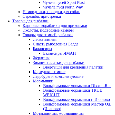
Чучела гусей Sport Plast
Чучела гуся North Way
Намордники, поводки для собак
Стрельба, пристрелка
Товары для рыбалки
Карповые кораблики для прикормки
Эхолоты, подводные камеры
Товары для зимней рыбалки
Леска зимняя
Снасть рыболовная Балда
Балансиры
Балансиры ЯМАН
Жерлицы
Зимние палатки для рыбалки
Ввертыши для крепления палатки
Кормушки зимние
Ледобуры и комплектующие
Мормышки
Вольфрамовые мормышки Dixxon-Rus
Вольфрамовые мормышки TRUE
WEIGHT
Вольфрамовые мормышки г. Иваново
Вольфрамовые мормышки Мастер Од.
(Иваново)
Мотыльницы, мормышницы