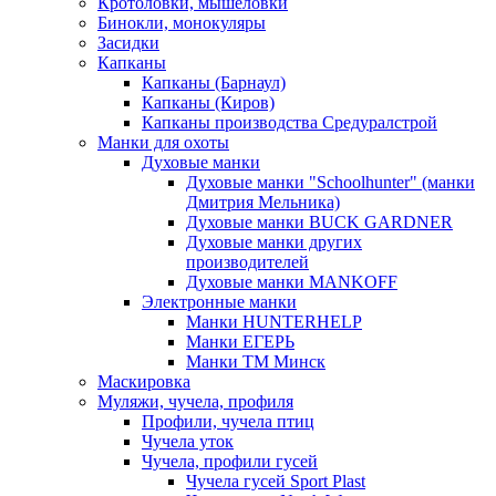
Кротоловки, мышеловки
Бинокли, монокуляры
Засидки
Капканы
Капканы (Барнаул)
Капканы (Киров)
Капканы производства Средуралстрой
Манки для охоты
Духовые манки
Духовые манки "Schoolhunter" (манки
Дмитрия Мельника)
Духовые манки BUCK GARDNER
Духовые манки других
производителей
Духовые манки MANKOFF
Электронные манки
Манки HUNTERHELP
Манки ЕГЕРЬ
Манки ТМ Минск
Маскировка
Муляжи, чучела, профиля
Профили, чучела птиц
Чучела уток
Чучела, профили гусей
Чучела гусей Sport Plast