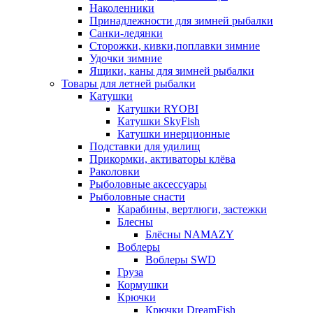
Наколенники
Принадлежности для зимней рыбалки
Санки-ледянки
Сторожки, кивки,поплавки зимние
Удочки зимние
Ящики, каны для зимней рыбалки
Товары для летней рыбалки
Катушки
Катушки RYOBI
Катушки SkyFish
Катушки инерционные
Подставки для удилищ
Прикормки, активаторы клёва
Раколовки
Рыболовные аксессуары
Рыболовные снасти
Карабины, вертлюги, застежки
Блесны
Блёсны NAMAZY
Воблеры
Воблеры SWD
Груза
Кормушки
Крючки
Крючки DreamFish