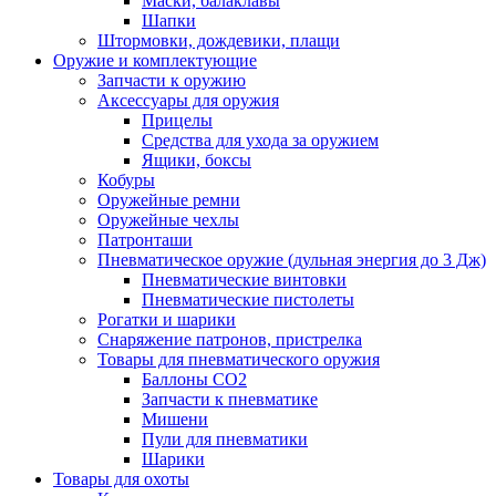
Маски, балаклавы
Шапки
Штормовки, дождевики, плащи
Оружие и комплектующие
Запчасти к оружию
Аксессуары для оружия
Прицелы
Средства для ухода за оружием
Ящики, боксы
Кобуры
Оружейные ремни
Оружейные чехлы
Патронташи
Пневматическое оружие (дульная энергия до 3 Дж)
Пневматические винтовки
Пневматические пистолеты
Рогатки и шарики
Снаряжение патронов, пристрелка
Товары для пневматического оружия
Баллоны СО2
Запчасти к пневматике
Мишени
Пули для пневматики
Шарики
Товары для охоты