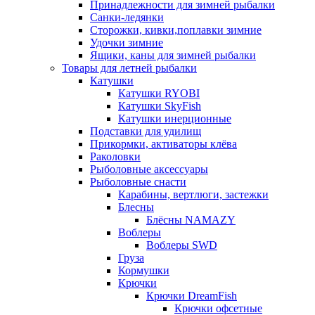
Принадлежности для зимней рыбалки
Санки-ледянки
Сторожки, кивки,поплавки зимние
Удочки зимние
Ящики, каны для зимней рыбалки
Товары для летней рыбалки
Катушки
Катушки RYOBI
Катушки SkyFish
Катушки инерционные
Подставки для удилищ
Прикормки, активаторы клёва
Раколовки
Рыболовные аксессуары
Рыболовные снасти
Карабины, вертлюги, застежки
Блесны
Блёсны NAMAZY
Воблеры
Воблеры SWD
Груза
Кормушки
Крючки
Крючки DreamFish
Крючки офсетные