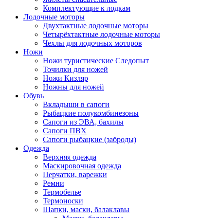
Комплектующие к лодкам
Лодочные моторы
Двухтактные лодочные моторы
Четырёхтактные лодочные моторы
Чехлы для лодочных моторов
Ножи
Ножи туристические Следопыт
Точилки для ножей
Ножи Кизляр
Ножны для ножей
Обувь
Вкладыши в сапоги
Рыбацкие полукомбинезоны
Сапоги из ЭВА, бахилы
Сапоги ПВХ
Сапоги рыбацкие (заброды)
Одежда
Верхняя одежда
Маскировочная одежда
Перчатки, варежки
Ремни
Термобелье
Термоноски
Шапки, маски, балаклавы