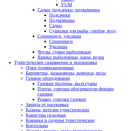
YUM
Садки, подсачеки, подъемники
Подсачеки
Подъемники
Садки
Сушилки для рыбы, грибов, ягод
Спиннинги, удилища
Спиннинги
Удилища
Чехлы, сумки рыболовные
Ящики рыболовные, каны, ведра
Туристическое снаряжение и экипировка
Очки поляризационные
Барометры, дальномеры, компасы, весы
Газовое оборудование
Газовые баллоны, аксессуары
Плиты, горелки,обогреватели,фонари
газовые
Резаки, горелки газовые
Защита от насекомых
Казаны, котелки туристические
Канистры складные
Коврики и сиденья туристические
Коптильни
Лопаты, топоры, пилы туристические