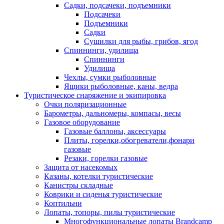
Садки, подсачеки, подъемники
Подсачеки
Подъемники
Садки
Сушилки для рыбы, грибов, ягод
Спиннинги, удилища
Спиннинги
Удилища
Чехлы, сумки рыболовные
Ящики рыболовные, каны, ведра
Туристическое снаряжение и экипировка
Очки поляризационные
Барометры, дальномеры, компасы, весы
Газовое оборудование
Газовые баллоны, аксессуары
Плиты, горелки,обогреватели,фонари
газовые
Резаки, горелки газовые
Защита от насекомых
Казаны, котелки туристические
Канистры складные
Коврики и сиденья туристические
Коптильни
Лопаты, топоры, пилы туристические
Многофункциональные лопаты Brandcamp