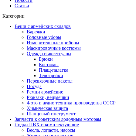
Новости
Статьи
Категории
Вещи с армейских складов
Варежки
Головные уборы
Измерительные приборы
Маскировочные костюмы
Одежда и аксессуары
Брюки
Костюмы
Плащ-палатка
Телогрейки
Перевязочные пакеты
Посуда
Ремни армейские
Рюкзаки, вещмешки
Фото и аудио техника производства СССР
Химическая защита
Шанцевый инструмент
Запчасти к советским лодочным моторам
Лодки ПВХ и комплектующие
Весла, лопасти, насосы
Жилеты спасательные