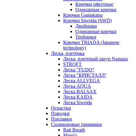
Крючки офсетные
Одинарные крючки
Крючки Gamakatsu
Крючки Siweida (SWD)
Двойники
Одинарные крючки
Тройники
Крючки TRIADA (Japanese
technology)
Леска, плетёнка
Леска, плетеный шнур Namazu
STROFT
Леска "FUDO"
Леска "КРИСТАЛЛ"
Леска ALLVEGA
Леска AQUA
Леска BALSAX
Леска KAIDA
Леска Siweida
Оснастки
Поводки
Поплавки
Силиконовые приманки
Bait Breath
Mann's