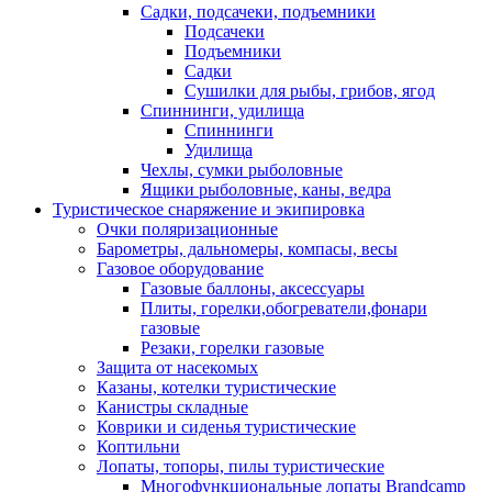
Садки, подсачеки, подъемники
Подсачеки
Подъемники
Садки
Сушилки для рыбы, грибов, ягод
Спиннинги, удилища
Спиннинги
Удилища
Чехлы, сумки рыболовные
Ящики рыболовные, каны, ведра
Туристическое снаряжение и экипировка
Очки поляризационные
Барометры, дальномеры, компасы, весы
Газовое оборудование
Газовые баллоны, аксессуары
Плиты, горелки,обогреватели,фонари
газовые
Резаки, горелки газовые
Защита от насекомых
Казаны, котелки туристические
Канистры складные
Коврики и сиденья туристические
Коптильни
Лопаты, топоры, пилы туристические
Многофункциональные лопаты Brandcamp