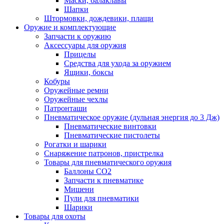
Маски, балаклавы
Шапки
Штормовки, дождевики, плащи
Оружие и комплектующие
Запчасти к оружию
Аксессуары для оружия
Прицелы
Средства для ухода за оружием
Ящики, боксы
Кобуры
Оружейные ремни
Оружейные чехлы
Патронташи
Пневматическое оружие (дульная энергия до 3 Дж)
Пневматические винтовки
Пневматические пистолеты
Рогатки и шарики
Снаряжение патронов, пристрелка
Товары для пневматического оружия
Баллоны СО2
Запчасти к пневматике
Мишени
Пули для пневматики
Шарики
Товары для охоты