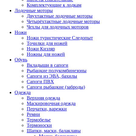
Комплектующие к лодкам
Лодочные моторы
Двухтактные лодочные моторы
Четырёхтактные лодочные моторы
Чехлы для лодочных моторов
Ножи
Ножи туристические Следопыт
Точилки для ножей
Ножи Кизляр
Ножны для ножей
Обувь
Вкладыши в сапоги
Рыбацкие полукомбинезоны
Сапоги из ЭВА, бахилы
Сапоги ПВХ
Сапоги рыбацкие (заброды)
Одежда
Верхняя одежда
Маскировочная одежда
Перчатки, варежки
Ремни
Термобелье
Термоноски
Шапки, маски, балаклавы