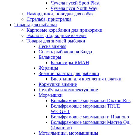
Чучела гусей Sport Plast
Чучела гуся North Way
Намордники, поводки для собак
Стрельба, пристрелка
Товары для рыбалки
Карповые кораблики для прикормки
Эхолоты, подводные камеры
Товары для зимней рыбалки
Леска зимняя
Снасть рыболовная Балда
Балансиры
Балансиры ЯМАН
Жерлицы
Зимние палатки для рыбалки
Ввертыши для крепления палатки
Кормушки зимние
Ледобуры и комплектующие
Мормышки
Вольфрамовые мормышки Dixxon-Rus
Вольфрамовые мормышки TRUE
WEIGHT
Вольфрамовые мормышки г. Иваново
Вольфрамовые мормышки Мастер Од.
(Иваново)
Мотыльницы, мормышницы