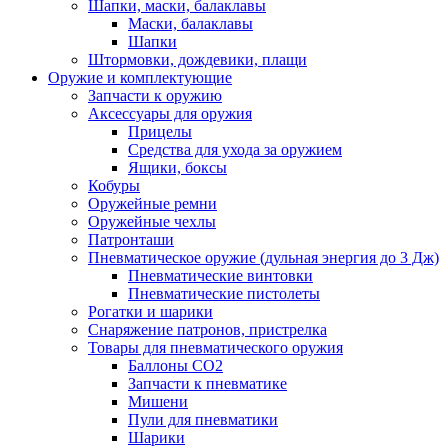
Шапки, маски, балаклавы
Маски, балаклавы
Шапки
Штормовки, дождевики, плащи
Оружие и комплектующие
Запчасти к оружию
Аксессуары для оружия
Прицелы
Средства для ухода за оружием
Ящики, боксы
Кобуры
Оружейные ремни
Оружейные чехлы
Патронташи
Пневматическое оружие (дульная энергия до 3 Дж)
Пневматические винтовки
Пневматические пистолеты
Рогатки и шарики
Снаряжение патронов, пристрелка
Товары для пневматического оружия
Баллоны СО2
Запчасти к пневматике
Мишени
Пули для пневматики
Шарики