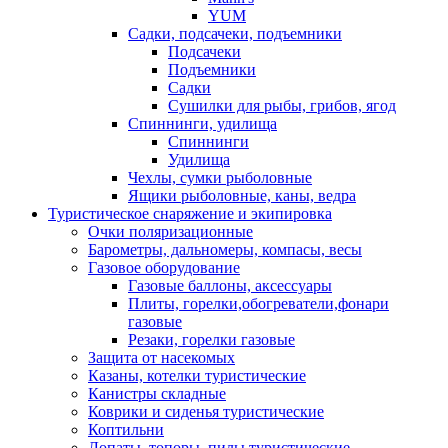
YUM
Садки, подсачеки, подъемники
Подсачеки
Подъемники
Садки
Сушилки для рыбы, грибов, ягод
Спиннинги, удилища
Спиннинги
Удилища
Чехлы, сумки рыболовные
Ящики рыболовные, каны, ведра
Туристическое снаряжение и экипировка
Очки поляризационные
Барометры, дальномеры, компасы, весы
Газовое оборудование
Газовые баллоны, аксессуары
Плиты, горелки,обогреватели,фонари
газовые
Резаки, горелки газовые
Защита от насекомых
Казаны, котелки туристические
Канистры складные
Коврики и сиденья туристические
Коптильни
Лопаты, топоры, пилы туристические