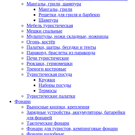
Мангалы, грили, шампура
Мангалы, грили
Решетки для гриля и барбекю
Шампура
Мебель туристическая
Мешки спальные
Мультитулы, ножи складные, ножницы
Огонь, костёр
Палатки, шатры, беседки и тенты
Паракорд, браслеты из паракорда
Печи туристические
Рюкзаки, гермомешки
Треноги костровые
Туристическая посуда
Кружки
Наборы посуды
Термосы
Туристические палатки
Фонари
Выносные кнопки, крепления
Зарядные устройства, аккумуляторы, батарейки
для фонарей
Тактические фонари
Фонари для туристов, кемпинговые фонари
Фонари налобные