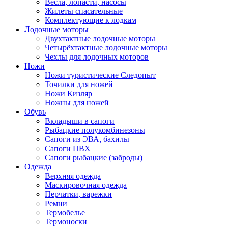
Весла, лопасти, насосы
Жилеты спасательные
Комплектующие к лодкам
Лодочные моторы
Двухтактные лодочные моторы
Четырёхтактные лодочные моторы
Чехлы для лодочных моторов
Ножи
Ножи туристические Следопыт
Точилки для ножей
Ножи Кизляр
Ножны для ножей
Обувь
Вкладыши в сапоги
Рыбацкие полукомбинезоны
Сапоги из ЭВА, бахилы
Сапоги ПВХ
Сапоги рыбацкие (заброды)
Одежда
Верхняя одежда
Маскировочная одежда
Перчатки, варежки
Ремни
Термобелье
Термоноски