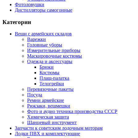
Фотоловушки
Дистилляторы самогонные
Категории
Вещи с армейских складов
Варежки
Головные уборы
Измерительные приборы
Маскировочные костюмы
Одежда и аксессуары
Брюки
Костюмы
Плащ-палатка
Телогрейки
Перевязочные пакеты
Посуда
Ремни армейские
Рюкзаки, вещмешки
Фото и аудио техника производства СССР
Химическая защита
Шанцевый инструмент
Запчасти к советским лодочным моторам
Лодки ПВХ и комплектующие