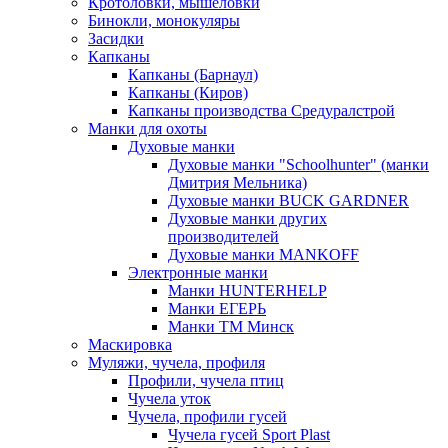
Кротоловки, мышеловки
Бинокли, монокуляры
Засидки
Капканы
Капканы (Барнаул)
Капканы (Киров)
Капканы производства Средуралстрой
Манки для охоты
Духовые манки
Духовые манки "Schoolhunter" (манки
Дмитрия Мельника)
Духовые манки BUCK GARDNER
Духовые манки других
производителей
Духовые манки MANKOFF
Электронные манки
Манки HUNTERHELP
Манки ЕГЕРЬ
Манки ТМ Минск
Маскировка
Муляжи, чучела, профиля
Профили, чучела птиц
Чучела уток
Чучела, профили гусей
Чучела гусей Sport Plast