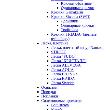
Крючки офсетные
Одинарные крючки
Крючки Gamakatsu
Крючки Siweida (SWD)
Двойники
Одинарные крючки
Тройники
Крючки TRIADA (Japanese
technology)
Леска, плетёнка
Леска, плетеный шнур Namazu
STROFT
Леска "FUDO"
Леска "КРИСТАЛЛ"
Леска ALLVEGA
Леска AQUA
Леска BALSAX
Леска KAIDA
Леска Siweida
Оснастки
Поводки
Поплавки
Силиконовые приманки
Bait Breath
Mann's