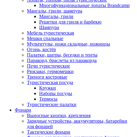
Многофункциональные лопаты Brandcamp
Мангалы, грили, шампура
Мангалы, грили
Решетки для гриля и барбекю
Шампура
Мебель туристическая
Мешки спальные
Мультитулы, ножи складные, ножницы
Огонь, костёр
Палатки, шатры, беседки и тенты
Паракорд, браслеты из паракорда
Печи туристические
Рюкзаки, гермомешки
Треноги костровые
Туристическая посуда
Кружки
Наборы посуды
Термосы
Туристические палатки
Фонари
Выносные кнопки, крепления
Зарядные устройства, аккумуляторы, батарейки
для фонарей
Тактические фонари