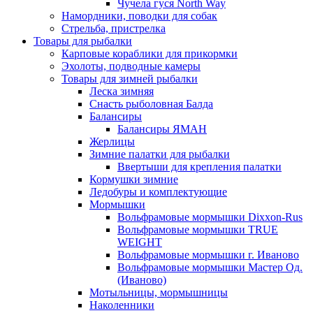
Чучела гуся North Way
Намордники, поводки для собак
Стрельба, пристрелка
Товары для рыбалки
Карповые кораблики для прикормки
Эхолоты, подводные камеры
Товары для зимней рыбалки
Леска зимняя
Снасть рыболовная Балда
Балансиры
Балансиры ЯМАН
Жерлицы
Зимние палатки для рыбалки
Ввертыши для крепления палатки
Кормушки зимние
Ледобуры и комплектующие
Мормышки
Вольфрамовые мормышки Dixxon-Rus
Вольфрамовые мормышки TRUE
WEIGHT
Вольфрамовые мормышки г. Иваново
Вольфрамовые мормышки Мастер Од.
(Иваново)
Мотыльницы, мормышницы
Наколенники