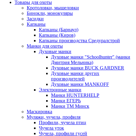
Товары для охоты
Кротоловки, мышеловки
Бинокли, монокуляры
Засидки
Капканы
Капканы (Барнаул)
Капканы (Киров)
Капканы производства Средуралстрой
Манки для охоты
Духовые манки
Духовые манки "Schoolhunter" (манки
Дмитрия Мельника)
Духовые манки BUCK GARDNER
Духовые манки других
производителей
Духовые манки MANKOFF
Электронные манки
Манки HUNTERHELP
Манки ЕГЕРЬ
Манки ТМ Минск
Маскировка
Муляжи, чучела, профиля
Профили, чучела птиц
Чучела уток
Чучела, профили гусей