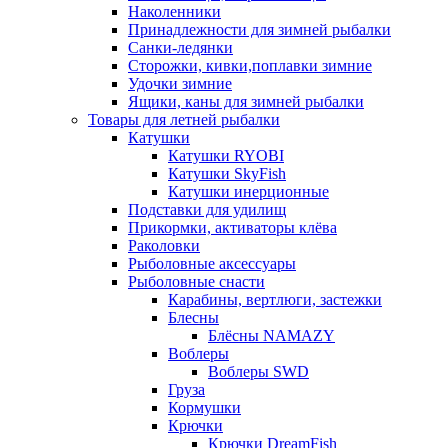
Наколенники
Принадлежности для зимней рыбалки
Санки-ледянки
Сторожки, кивки,поплавки зимние
Удочки зимние
Ящики, каны для зимней рыбалки
Товары для летней рыбалки
Катушки
Катушки RYOBI
Катушки SkyFish
Катушки инерционные
Подставки для удилищ
Прикормки, активаторы клёва
Раколовки
Рыболовные аксессуары
Рыболовные снасти
Карабины, вертлюги, застежки
Блесны
Блёсны NAMAZY
Воблеры
Воблеры SWD
Груза
Кормушки
Крючки
Крючки DreamFish