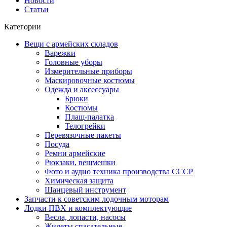
Новости
Статьи
Категории
Вещи с армейских складов
Варежки
Головные уборы
Измерительные приборы
Маскировочные костюмы
Одежда и аксессуары
Брюки
Костюмы
Плащ-палатка
Телогрейки
Перевязочные пакеты
Посуда
Ремни армейские
Рюкзаки, вещмешки
Фото и аудио техника производства СССР
Химическая защита
Шанцевый инструмент
Запчасти к советским лодочным моторам
Лодки ПВХ и комплектующие
Весла, лопасти, насосы
Жилеты спасательные