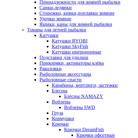
Принадлежности для зимней рыбалки
Санки-ледянки
Сторожки, кивки,поплавки зимние
Удочки зимние
Ящики, каны для зимней рыбалки
Товары для летней рыбалки
Катушки
Катушки RYOBI
Катушки SkyFish
Катушки инерционные
Подставки для удилищ
Прикормки, активаторы клёва
Раколовки
Рыболовные аксессуары
Рыболовные снасти
Карабины, вертлюги, застежки
Блесны
Блёсны NAMAZY
Воблеры
Воблеры SWD
Груза
Кормушки
Крючки
Крючки DreamFish
Крючки офсетные