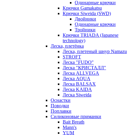
Одинарные крючки
Крючки Gamakatsu
Крючки Siweida (SWD)
Двойники
Одинарные крючки
Тройники
Крючки TRIADA (Japanese
technology)
Леска, плетёнка
Леска, плетеный шнур Namazu
STROFT
Леска "FUDO"
Леска "КРИСТАЛЛ"
Леска ALLVEGA
Леска AQUA
Леска BALSAX
Леска KAIDA
Леска Siweida
Оснастки
Поводки
Поплавки
Силиконовые приманки
Bait Breath
Mann's
YUM