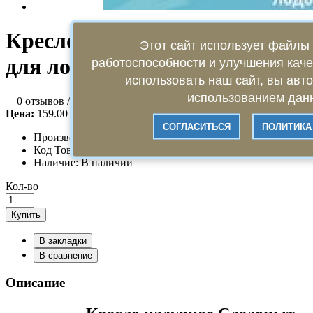
Кресло надувное Следопыт
Этот сайт использует файлы 
для лодок ПВХ
работоспособности и улучшения кач
использовать наш сайт, вы авт
использованием данн
0 отзывов
/
Написать отзыв
Цена:
159.00 руб.
СОГЛАСИТЬСЯ
ПОЛИТИКА
Производитель:
Следопыт
Код Товара:
PF-IB-E01
Наличие:
В наличии
Кол-во
Купить
В закладки
В сравнение
Описание