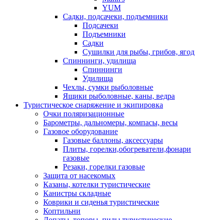
YUM
Садки, подсачеки, подъемники
Подсачеки
Подъемники
Садки
Сушилки для рыбы, грибов, ягод
Спиннинги, удилища
Спиннинги
Удилища
Чехлы, сумки рыболовные
Ящики рыболовные, каны, ведра
Туристическое снаряжение и экипировка
Очки поляризационные
Барометры, дальномеры, компасы, весы
Газовое оборудование
Газовые баллоны, аксессуары
Плиты, горелки,обогреватели,фонари
газовые
Резаки, горелки газовые
Защита от насекомых
Казаны, котелки туристические
Канистры складные
Коврики и сиденья туристические
Коптильни
Лопаты, топоры, пилы туристические