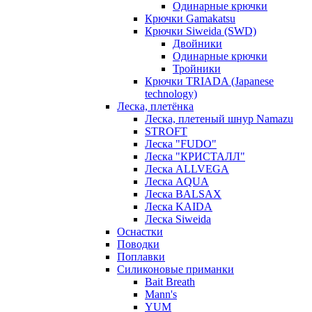
Одинарные крючки
Крючки Gamakatsu
Крючки Siweida (SWD)
Двойники
Одинарные крючки
Тройники
Крючки TRIADA (Japanese
technology)
Леска, плетёнка
Леска, плетеный шнур Namazu
STROFT
Леска "FUDO"
Леска "КРИСТАЛЛ"
Леска ALLVEGA
Леска AQUA
Леска BALSAX
Леска KAIDA
Леска Siweida
Оснастки
Поводки
Поплавки
Силиконовые приманки
Bait Breath
Mann's
YUM