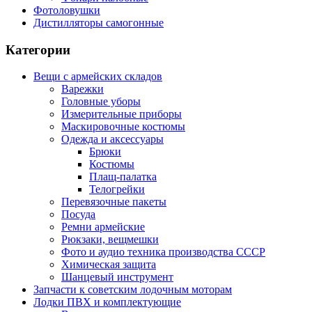
Фотоловушки
Дистилляторы самогонные
Категории
Вещи с армейских складов
Варежки
Головные уборы
Измерительные приборы
Маскировочные костюмы
Одежда и аксессуары
Брюки
Костюмы
Плащ-палатка
Телогрейки
Перевязочные пакеты
Посуда
Ремни армейские
Рюкзаки, вещмешки
Фото и аудио техника производства СССР
Химическая защита
Шанцевый инструмент
Запчасти к советским лодочным моторам
Лодки ПВХ и комплектующие