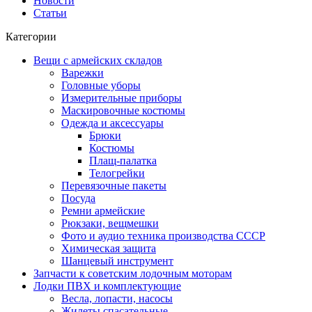
Новости
Статьи
Категории
Вещи с армейских складов
Варежки
Головные уборы
Измерительные приборы
Маскировочные костюмы
Одежда и аксессуары
Брюки
Костюмы
Плащ-палатка
Телогрейки
Перевязочные пакеты
Посуда
Ремни армейские
Рюкзаки, вещмешки
Фото и аудио техника производства СССР
Химическая защита
Шанцевый инструмент
Запчасти к советским лодочным моторам
Лодки ПВХ и комплектующие
Весла, лопасти, насосы
Жилеты спасательные