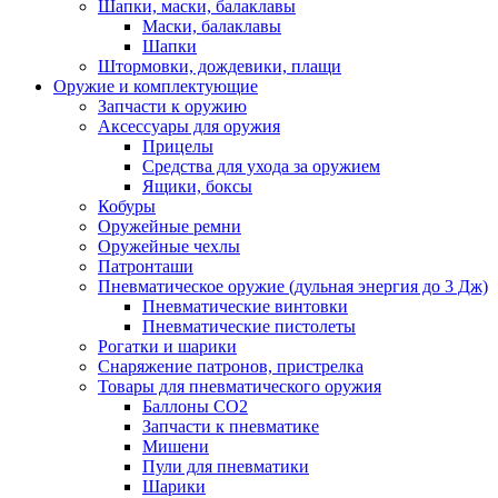
Шапки, маски, балаклавы
Маски, балаклавы
Шапки
Штормовки, дождевики, плащи
Оружие и комплектующие
Запчасти к оружию
Аксессуары для оружия
Прицелы
Средства для ухода за оружием
Ящики, боксы
Кобуры
Оружейные ремни
Оружейные чехлы
Патронташи
Пневматическое оружие (дульная энергия до 3 Дж)
Пневматические винтовки
Пневматические пистолеты
Рогатки и шарики
Снаряжение патронов, пристрелка
Товары для пневматического оружия
Баллоны СО2
Запчасти к пневматике
Мишени
Пули для пневматики
Шарики