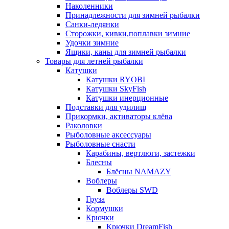
Наколенники
Принадлежности для зимней рыбалки
Санки-ледянки
Сторожки, кивки,поплавки зимние
Удочки зимние
Ящики, каны для зимней рыбалки
Товары для летней рыбалки
Катушки
Катушки RYOBI
Катушки SkyFish
Катушки инерционные
Подставки для удилищ
Прикормки, активаторы клёва
Раколовки
Рыболовные аксессуары
Рыболовные снасти
Карабины, вертлюги, застежки
Блесны
Блёсны NAMAZY
Воблеры
Воблеры SWD
Груза
Кормушки
Крючки
Крючки DreamFish