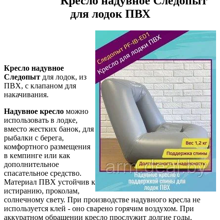
Кресло надувное Следопыт
для лодок ПВХ
Кресло надувное
Следопыт
для лодок, из
ПВХ, с клапаном для
накачивания.
Надувное кресло
можно
использовать в лодке,
вместо жестких банок, для
рыбалки с берега,
комфортного размещения
в кемпинге или как
дополнительное
спасательное средство.
Материал ПВХ устойчив к
истиранию, проколам,
солнечному свету. При производстве надувного кресла не
используется клей - оно сварено горячим воздухом. При
аккуратном обращении кресло прослужит долгие годы,