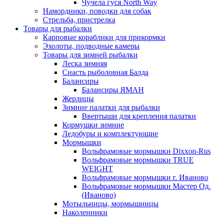
Чучела гуся North Way
Намордники, поводки для собак
Стрельба, пристрелка
Товары для рыбалки
Карповые кораблики для прикормки
Эхолоты, подводные камеры
Товары для зимней рыбалки
Леска зимняя
Снасть рыболовная Балда
Балансиры
Балансиры ЯМАН
Жерлицы
Зимние палатки для рыбалки
Ввертыши для крепления палатки
Кормушки зимние
Ледобуры и комплектующие
Мормышки
Вольфрамовые мормышки Dixxon-Rus
Вольфрамовые мормышки TRUE
WEIGHT
Вольфрамовые мормышки г. Иваново
Вольфрамовые мормышки Мастер Од.
(Иваново)
Мотыльницы, мормышницы
Наколенники