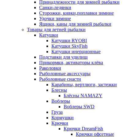
Принадлежности для зимней рыбалки
Санки-ледянки
Сторожки, кивки,поплавки зимние
Удочки зимние
Ящики, каны для зимней рыбалки
Товары для летней рыбалки
Катушки
Катушки RYOBI
Катушки SkyFish
Катушки инерционные
Подставки для удилищ
Прикормки, активаторы клёва
Раколовки
Рыболовные аксессуары
Рыболовные снасти
Карабины, вертлюги, застежки
Блесны
Блёсны NAMAZY
Воблеры
Воблеры SWD
Груза
Кормушки
Крючки
Крючки DreamFish
Крючки офсетные