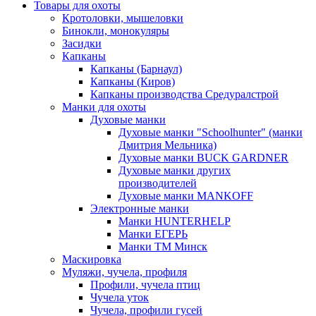
Товары для охоты
Кротоловки, мышеловки
Бинокли, монокуляры
Засидки
Капканы
Капканы (Барнаул)
Капканы (Киров)
Капканы производства Средуралстрой
Манки для охоты
Духовые манки
Духовые манки "Schoolhunter" (манки
Дмитрия Мельника)
Духовые манки BUCK GARDNER
Духовые манки других
производителей
Духовые манки MANKOFF
Электронные манки
Манки HUNTERHELP
Манки ЕГЕРЬ
Манки ТМ Минск
Маскировка
Муляжи, чучела, профиля
Профили, чучела птиц
Чучела уток
Чучела, профили гусей