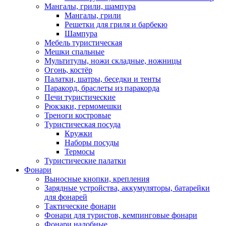
Мангалы, грили, шампура
Мангалы, грили
Решетки для гриля и барбекю
Шампура
Мебель туристическая
Мешки спальные
Мультитулы, ножи складные, ножницы
Огонь, костёр
Палатки, шатры, беседки и тенты
Паракорд, браслеты из паракорда
Печи туристические
Рюкзаки, гермомешки
Треноги костровые
Туристическая посуда
Кружки
Наборы посуды
Термосы
Туристические палатки
Фонари
Выносные кнопки, крепления
Зарядные устройства, аккумуляторы, батарейки
для фонарей
Тактические фонари
Фонари для туристов, кемпинговые фонари
Фонари налобные