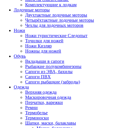
Комплектующие к лодкам
Лодочные моторы
Двухтактные лодочные моторы
Четырёхтактные лодочные моторы
Чехлы для лодочных моторов
Ножи
Ножи туристические Следопыт
Точилки для ножей
Ножи Кизляр
Ножны для ножей
Обувь
Вкладыши в сапоги
Рыбацкие полукомбинезоны
Сапоги из ЭВА, бахилы
Сапоги ПВХ
Сапоги рыбацкие (заброды)
Одежда
Верхняя одежда
Маскировочная одежда
Перчатки, варежки
Ремни
Термобелье
Термоноски
Шапки, маски, балаклавы