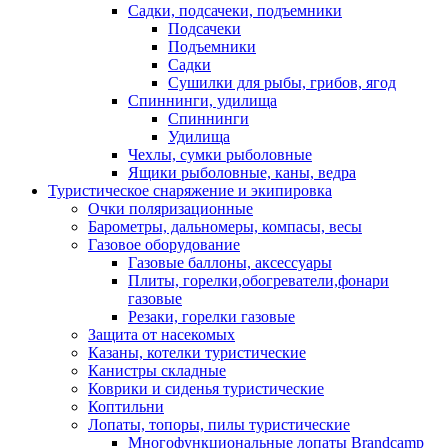
Садки, подсачеки, подъемники
Подсачеки
Подъемники
Садки
Сушилки для рыбы, грибов, ягод
Спиннинги, удилища
Спиннинги
Удилища
Чехлы, сумки рыболовные
Ящики рыболовные, каны, ведра
Туристическое снаряжение и экипировка
Очки поляризационные
Барометры, дальномеры, компасы, весы
Газовое оборудование
Газовые баллоны, аксессуары
Плиты, горелки,обогреватели,фонари
газовые
Резаки, горелки газовые
Защита от насекомых
Казаны, котелки туристические
Канистры складные
Коврики и сиденья туристические
Коптильни
Лопаты, топоры, пилы туристические
Многофункциональные лопаты Brandcamp