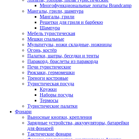
Многофункциональные лопаты Brandcamp
Мангалы, грили, шампура
Мангалы, грили
Решетки для гриля и барбекю
Шампура
Мебель туристическая
Мешки спальные
Мультитулы, ножи складные, ножницы
Огонь, костёр
Палатки, шатры, беседки и тенты
Паракорд, браслеты из паракорда
Печи туристические
Рюкзаки, гермомешки
Треноги костровые
Туристическая посуда
Кружки
Наборы посуды
Термосы
Туристические палатки
Фонари
Выносные кнопки, крепления
Зарядные устройства, аккумуляторы, батарейки
для фонарей
Тактические фонари