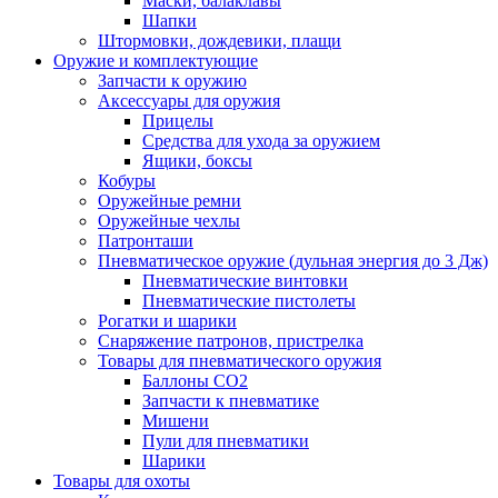
Маски, балаклавы
Шапки
Штормовки, дождевики, плащи
Оружие и комплектующие
Запчасти к оружию
Аксессуары для оружия
Прицелы
Средства для ухода за оружием
Ящики, боксы
Кобуры
Оружейные ремни
Оружейные чехлы
Патронташи
Пневматическое оружие (дульная энергия до 3 Дж)
Пневматические винтовки
Пневматические пистолеты
Рогатки и шарики
Снаряжение патронов, пристрелка
Товары для пневматического оружия
Баллоны СО2
Запчасти к пневматике
Мишени
Пули для пневматики
Шарики
Товары для охоты