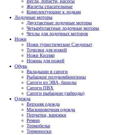
Весла, лопасти, насосы
Жилеты спасательные
Комплектующие к лодкам
Лодочные моторы
Двухтактные лодочные моторы
Четырёхтактные лодочные моторы
Чехлы для лодочных моторов
Ножи
Ножи туристические Следопыт
Точилки для ножей
Ножи Кизляр
Ножны для ножей
Обувь
Вкладыши в сапоги
Рыбацкие полукомбинезоны
Сапоги из ЭВА, бахилы
Сапоги ПВХ
Сапоги рыбацкие (заброды)
Одежда
Верхняя одежда
Маскировочная одежда
Перчатки, варежки
Ремни
Термобелье
Термоноски