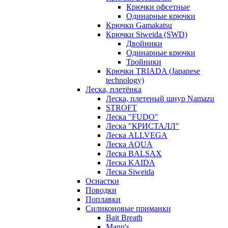
Крючки офсетные
Одинарные крючки
Крючки Gamakatsu
Крючки Siweida (SWD)
Двойники
Одинарные крючки
Тройники
Крючки TRIADA (Japanese
technology)
Леска, плетёнка
Леска, плетеный шнур Namazu
STROFT
Леска "FUDO"
Леска "КРИСТАЛЛ"
Леска ALLVEGA
Леска AQUA
Леска BALSAX
Леска KAIDA
Леска Siweida
Оснастки
Поводки
Поплавки
Силиконовые приманки
Bait Breath
Mann's