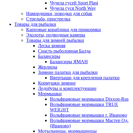
Чучела гусей Sport Plast
Чучела гуся North Way
Намордники, поводки для собак
Стрельба, пристрелка
Товары для рыбалки
Карповые кораблики для прикормки
Эхолоты, подводные камеры
Товары для зимней рыбалки
Леска зимняя
Снасть рыболовная Балда
Балансиры
Балансиры ЯМАН
Жерлицы
Зимние палатки для рыбалки
Ввертыши для крепления палатки
Кормушки зимние
Ледобуры и комплектующие
Мормышки
Вольфрамовые мормышки Dixxon-Rus
Вольфрамовые мормышки TRUE
WEIGHT
Вольфрамовые мормышки г. Иваново
Вольфрамовые мормышки Мастер Од.
(Иваново)
Мотыльницы, мормышницы