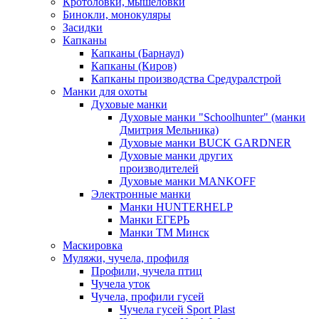
Кротоловки, мышеловки
Бинокли, монокуляры
Засидки
Капканы
Капканы (Барнаул)
Капканы (Киров)
Капканы производства Средуралстрой
Манки для охоты
Духовые манки
Духовые манки "Schoolhunter" (манки
Дмитрия Мельника)
Духовые манки BUCK GARDNER
Духовые манки других
производителей
Духовые манки MANKOFF
Электронные манки
Манки HUNTERHELP
Манки ЕГЕРЬ
Манки ТМ Минск
Маскировка
Муляжи, чучела, профиля
Профили, чучела птиц
Чучела уток
Чучела, профили гусей
Чучела гусей Sport Plast