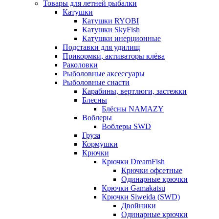
Товары для летней рыбалки
Катушки
Катушки RYOBI
Катушки SkyFish
Катушки инерционные
Подставки для удилищ
Прикормки, активаторы клёва
Раколовки
Рыболовные аксессуары
Рыболовные снасти
Карабины, вертлюги, застежки
Блесны
Блёсны NAMAZY
Воблеры
Воблеры SWD
Груза
Кормушки
Крючки
Крючки DreamFish
Крючки офсетные
Одинарные крючки
Крючки Gamakatsu
Крючки Siweida (SWD)
Двойники
Одинарные крючки