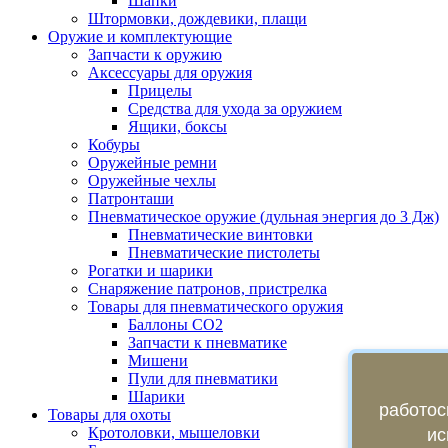
Шапки
Штормовки, дождевики, плащи
Оружие и комплектующие
Запчасти к оружию
Аксессуары для оружия
Прицелы
Средства для ухода за оружием
Ящики, боксы
Кобуры
Оружейные ремни
Оружейные чехлы
Патронташи
Пневматическое оружие (дульная энергия до 3 Дж)
Пневматические винтовки
Пневматические пистолеты
Рогатки и шарики
Снаряжение патронов, пристрелка
Товары для пневматического оружия
Баллоны СО2
Запчасти к пневматике
Мишени
Пули для пневматики
Шарики
работос
Товары для охоты
Кротоловки, мышеловки
ис