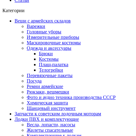
Статьи
Категории
Вещи с армейских складов
Варежки
Головные уборы
Измерительные приборы
Маскировочные костюмы
Одежда и аксессуары
Брюки
Костюмы
Плащ-палатка
Телогрейки
Перевязочные пакеты
Посуда
Ремни армейские
Рюкзаки, вещмешки
Фото и аудио техника производства СССР
Химическая защита
Шанцевый инструмент
Запчасти к советским лодочным моторам
Лодки ПВХ и комплектующие
Весла, лопасти, насосы
Жилеты спасательные
Комплектующие к лодкам