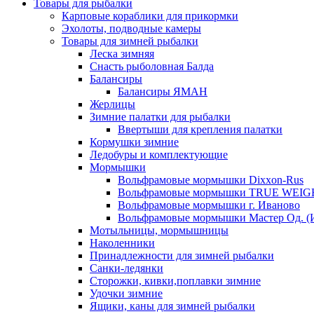
Товары для рыбалки
Карповые кораблики для прикормки
Эхолоты, подводные камеры
Товары для зимней рыбалки
Леска зимняя
Снасть рыболовная Балда
Балансиры
Балансиры ЯМАН
Жерлицы
Зимние палатки для рыбалки
Ввертыши для крепления палатки
Кормушки зимние
Ледобуры и комплектующие
Мормышки
Вольфрамовые мормышки Dixxon-Rus
Вольфрамовые мормышки TRUE WEIG
Вольфрамовые мормышки г. Иваново
Вольфрамовые мормышки Мастер Од. (
Мотыльницы, мормышницы
Наколенники
Принадлежности для зимней рыбалки
Санки-ледянки
Сторожки, кивки,поплавки зимние
Удочки зимние
Ящики, каны для зимней рыбалки