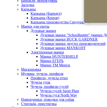
Бинокли, монокуляры
Засидки
Капканы
Капканы (Барнаул)
Капканы (Киров)
Капканы производства Средуралстрой
Манки для охоты
Духовые манки
Духовые манки "Schoolhunter" (манки 
Духовые манки BUCK GARDNER
Духовые манки других производителей
Духовые манки MANKOFF
Электронные манки
Манки HUNTERHELP
Манки ЕГЕРЬ
Манки ТМ Минск
Маскировка
Муляжи, чучела, профиля
Профили, чучела птиц
Чучела уток
Чучела, профили гусей
Чучела гусей Sport Plast
Чучела гуся North Way
Намордники, поводки для собак
Стрельба, пристрелка