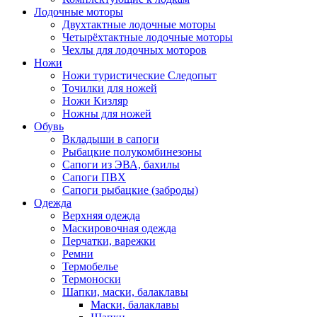
Лодочные моторы
Двухтактные лодочные моторы
Четырёхтактные лодочные моторы
Чехлы для лодочных моторов
Ножи
Ножи туристические Следопыт
Точилки для ножей
Ножи Кизляр
Ножны для ножей
Обувь
Вкладыши в сапоги
Рыбацкие полукомбинезоны
Сапоги из ЭВА, бахилы
Сапоги ПВХ
Сапоги рыбацкие (заброды)
Одежда
Верхняя одежда
Маскировочная одежда
Перчатки, варежки
Ремни
Термобелье
Термоноски
Шапки, маски, балаклавы
Маски, балаклавы