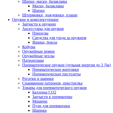
Шапки, маски, балаклавы
Маски, балаклавы
Шапки
Штормовки, дождевики, плащи
Оружие и комплектующие
Запчасти к оружию
Аксессуары для оружия
Прицелы
Средства для ухода за оружием
Ящики, боксы
Кобуры
Оружейные ремни
Оружейные чехлы
Патронташи
Пневматическое оружие (дульная энергия до 3 Дж)
Пневматические винтовки
Пневматические пистолеты
Рогатки и шарики
Снаряжение патронов, пристрелка
Товары для пневматического оружия
Баллоны СО2
Запчасти к пневматике
Мишени
Пули для пневматики
Шарики