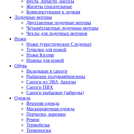
Весла, лопасти, насосы
Жилеты спасательные
Комплектующие к лодкам
Лодочные моторы
Двухтактные лодочные моторы
Четырёхтактные лодочные моторы
Чехлы для лодочных моторов
Ножи
Ножи туристические Следопыт
Точилки для ножей
Ножи Кизляр
Ножны для ножей
Обувь
Вкладыши в сапоги
Рыбацкие полукомбинезоны
Сапоги из ЭВА, бахилы
Сапоги ПВХ
Сапоги рыбацкие (заброды)
Одежда
Верхняя одежда
Маскировочная одежда
Перчатки, варежки
Ремни
Термобелье
Термоноски