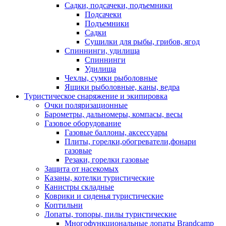
Садки, подсачеки, подъемники
Подсачеки
Подъемники
Садки
Сушилки для рыбы, грибов, ягод
Спиннинги, удилища
Спиннинги
Удилища
Чехлы, сумки рыболовные
Ящики рыболовные, каны, ведра
Туристическое снаряжение и экипировка
Очки поляризационные
Барометры, дальномеры, компасы, весы
Газовое оборудование
Газовые баллоны, аксессуары
Плиты, горелки,обогреватели,фонари
газовые
Резаки, горелки газовые
Защита от насекомых
Казаны, котелки туристические
Канистры складные
Коврики и сиденья туристические
Коптильни
Лопаты, топоры, пилы туристические
Многофункциональные лопаты Brandcamp