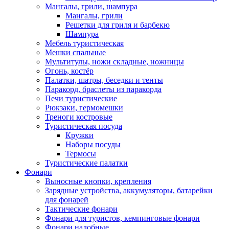
Мангалы, грили, шампура
Мангалы, грили
Решетки для гриля и барбекю
Шампура
Мебель туристическая
Мешки спальные
Мультитулы, ножи складные, ножницы
Огонь, костёр
Палатки, шатры, беседки и тенты
Паракорд, браслеты из паракорда
Печи туристические
Рюкзаки, гермомешки
Треноги костровые
Туристическая посуда
Кружки
Наборы посуды
Термосы
Туристические палатки
Фонари
Выносные кнопки, крепления
Зарядные устройства, аккумуляторы, батарейки
для фонарей
Тактические фонари
Фонари для туристов, кемпинговые фонари
Фонари налобные