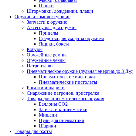
Маски, балаклавы
Шапки
Штормовки, дождевики, плащи
Оружие и комплектующие
Запчасти к оружию
Аксессуары для оружия
Прицелы
Средства для ухода за оружием
Ящики, боксы
Кобуры
Оружейные ремни
Оружейные чехлы
Патронташи
Пневматическое оружие (дульная энергия до 3 Дж)
Пневматические винтовки
Пневматические пистолеты
Рогатки и шарики
Снаряжение патронов, пристрелка
Товары для пневматического оружия
Баллоны СО2
Запчасти к пневматике
Мишени
Пули для пневматики
Шарики
Товары для охоты