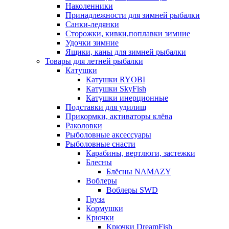
Наколенники
Принадлежности для зимней рыбалки
Санки-ледянки
Сторожки, кивки,поплавки зимние
Удочки зимние
Ящики, каны для зимней рыбалки
Товары для летней рыбалки
Катушки
Катушки RYOBI
Катушки SkyFish
Катушки инерционные
Подставки для удилищ
Прикормки, активаторы клёва
Раколовки
Рыболовные аксессуары
Рыболовные снасти
Карабины, вертлюги, застежки
Блесны
Блёсны NAMAZY
Воблеры
Воблеры SWD
Груза
Кормушки
Крючки
Крючки DreamFish