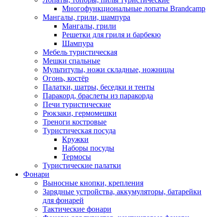
Многофункциональные лопаты Brandcamp
Мангалы, грили, шампура
Мангалы, грили
Решетки для гриля и барбекю
Шампура
Мебель туристическая
Мешки спальные
Мультитулы, ножи складные, ножницы
Огонь, костёр
Палатки, шатры, беседки и тенты
Паракорд, браслеты из паракорда
Печи туристические
Рюкзаки, гермомешки
Треноги костровые
Туристическая посуда
Кружки
Наборы посуды
Термосы
Туристические палатки
Фонари
Выносные кнопки, крепления
Зарядные устройства, аккумуляторы, батарейки
для фонарей
Тактические фонари