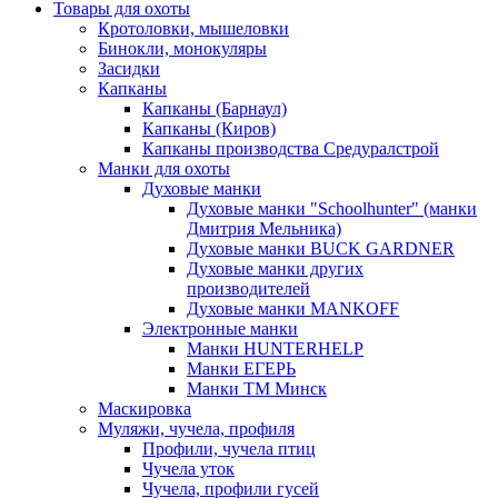
Товары для охоты
Кротоловки, мышеловки
Бинокли, монокуляры
Засидки
Капканы
Капканы (Барнаул)
Капканы (Киров)
Капканы производства Средуралстрой
Манки для охоты
Духовые манки
Духовые манки "Schoolhunter" (манки
Дмитрия Мельника)
Духовые манки BUCK GARDNER
Духовые манки других
производителей
Духовые манки MANKOFF
Электронные манки
Манки HUNTERHELP
Манки ЕГЕРЬ
Манки ТМ Минск
Маскировка
Муляжи, чучела, профиля
Профили, чучела птиц
Чучела уток
Чучела, профили гусей