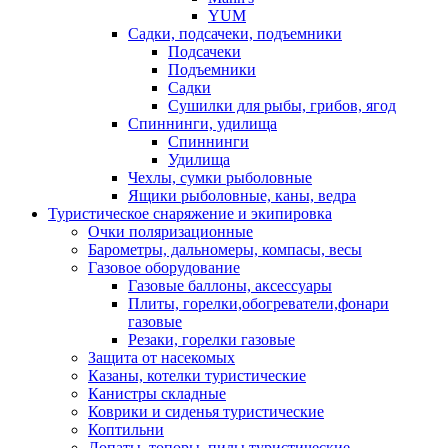
YUM
Садки, подсачеки, подъемники
Подсачеки
Подъемники
Садки
Сушилки для рыбы, грибов, ягод
Спиннинги, удилища
Спиннинги
Удилища
Чехлы, сумки рыболовные
Ящики рыболовные, каны, ведра
Туристическое снаряжение и экипировка
Очки поляризационные
Барометры, дальномеры, компасы, весы
Газовое оборудование
Газовые баллоны, аксессуары
Плиты, горелки,обогреватели,фонари
газовые
Резаки, горелки газовые
Защита от насекомых
Казаны, котелки туристические
Канистры складные
Коврики и сиденья туристические
Коптильни
Лопаты, топоры, пилы туристические