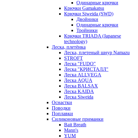
Одинарные крючки
Крючки Gamakatsu
Крючки Siweida (SWD)
Двойники
Одинарные крючки
Тройники
Крючки TRIADA (Japanese
technology)
Леска, плетёнка
Леска, плетеный шнур Namazu
STROFT
Леска "FUDO"
Леска "КРИСТАЛЛ"
Леска ALLVEGA
Леска AQUA
Леска BALSAX
Леска KAIDA
Леска Siweida
Оснастки
Поводки
Поплавки
Силиконовые приманки
Bait Breath
Mann's
YUM