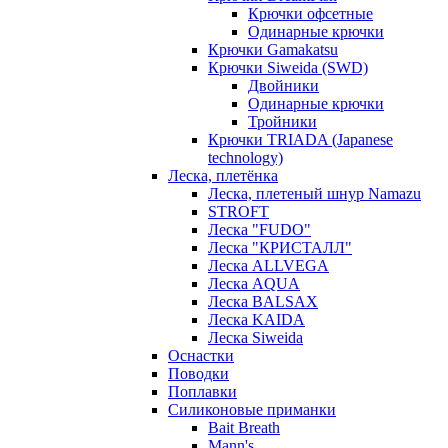
Крючки офсетные
Одинарные крючки
Крючки Gamakatsu
Крючки Siweida (SWD)
Двойники
Одинарные крючки
Тройники
Крючки TRIADA (Japanese
technology)
Леска, плетёнка
Леска, плетеный шнур Namazu
STROFT
Леска "FUDO"
Леска "КРИСТАЛЛ"
Леска ALLVEGA
Леска AQUA
Леска BALSAX
Леска KAIDA
Леска Siweida
Оснастки
Поводки
Поплавки
Силиконовые приманки
Bait Breath
Mann's