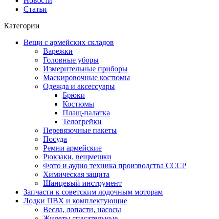
Новости
Статьи
Категории
Вещи с армейских складов
Варежки
Головные уборы
Измерительные приборы
Маскировочные костюмы
Одежда и аксессуары
Брюки
Костюмы
Плащ-палатка
Телогрейки
Перевязочные пакеты
Посуда
Ремни армейские
Рюкзаки, вещмешки
Фото и аудио техника производства СССР
Химическая защита
Шанцевый инструмент
Запчасти к советским лодочным моторам
Лодки ПВХ и комплектующие
Весла, лопасти, насосы
Жилеты спасательные