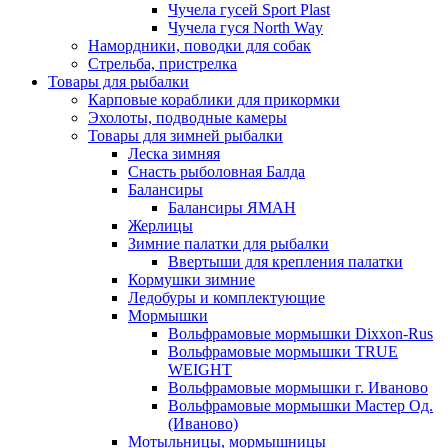
Чучела гусей Sport Plast
Чучела гуся North Way
Намордники, поводки для собак
Стрельба, пристрелка
Товары для рыбалки
Карповые кораблики для прикормки
Эхолоты, подводные камеры
Товары для зимней рыбалки
Леска зимняя
Снасть рыболовная Балда
Балансиры
Балансиры ЯМАН
Жерлицы
Зимние палатки для рыбалки
Ввертыши для крепления палатки
Кормушки зимние
Ледобуры и комплектующие
Мормышки
Вольфрамовые мормышки Dixxon-Rus
Вольфрамовые мормышки TRUE
WEIGHT
Вольфрамовые мормышки г. Иваново
Вольфрамовые мормышки Мастер Од.
(Иваново)
Мотыльницы, мормышницы