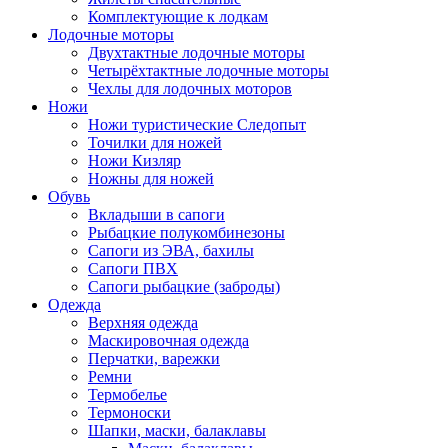
Комплектующие к лодкам
Лодочные моторы
Двухтактные лодочные моторы
Четырёхтактные лодочные моторы
Чехлы для лодочных моторов
Ножи
Ножи туристические Следопыт
Точилки для ножей
Ножи Кизляр
Ножны для ножей
Обувь
Вкладыши в сапоги
Рыбацкие полукомбинезоны
Сапоги из ЭВА, бахилы
Сапоги ПВХ
Сапоги рыбацкие (заброды)
Одежда
Верхняя одежда
Маскировочная одежда
Перчатки, варежки
Ремни
Термобелье
Термоноски
Шапки, маски, балаклавы