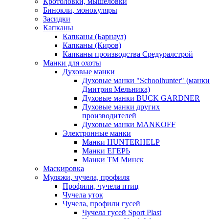
Кротоловки, мышеловки
Бинокли, монокуляры
Засидки
Капканы
Капканы (Барнаул)
Капканы (Киров)
Капканы производства Средуралстрой
Манки для охоты
Духовые манки
Духовые манки "Schoolhunter" (манки
Дмитрия Мельника)
Духовые манки BUCK GARDNER
Духовые манки других
производителей
Духовые манки MANKOFF
Электронные манки
Манки HUNTERHELP
Манки ЕГЕРЬ
Манки ТМ Минск
Маскировка
Муляжи, чучела, профиля
Профили, чучела птиц
Чучела уток
Чучела, профили гусей
Чучела гусей Sport Plast