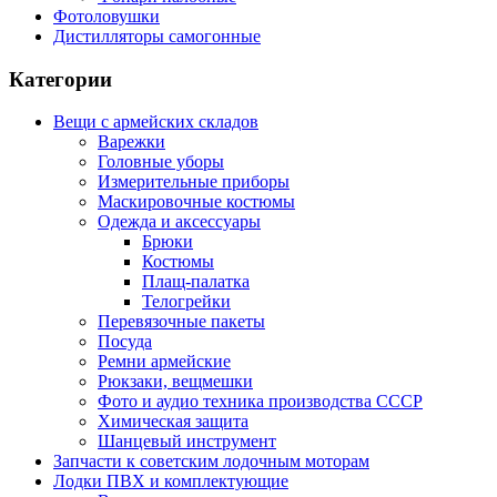
Фотоловушки
Дистилляторы самогонные
Категории
Вещи с армейских складов
Варежки
Головные уборы
Измерительные приборы
Маскировочные костюмы
Одежда и аксессуары
Брюки
Костюмы
Плащ-палатка
Телогрейки
Перевязочные пакеты
Посуда
Ремни армейские
Рюкзаки, вещмешки
Фото и аудио техника производства СССР
Химическая защита
Шанцевый инструмент
Запчасти к советским лодочным моторам
Лодки ПВХ и комплектующие