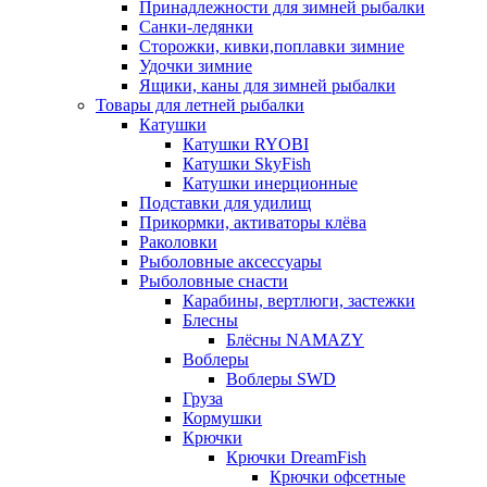
Принадлежности для зимней рыбалки
Санки-ледянки
Сторожки, кивки,поплавки зимние
Удочки зимние
Ящики, каны для зимней рыбалки
Товары для летней рыбалки
Катушки
Катушки RYOBI
Катушки SkyFish
Катушки инерционные
Подставки для удилищ
Прикормки, активаторы клёва
Раколовки
Рыболовные аксессуары
Рыболовные снасти
Карабины, вертлюги, застежки
Блесны
Блёсны NAMAZY
Воблеры
Воблеры SWD
Груза
Кормушки
Крючки
Крючки DreamFish
Крючки офсетные