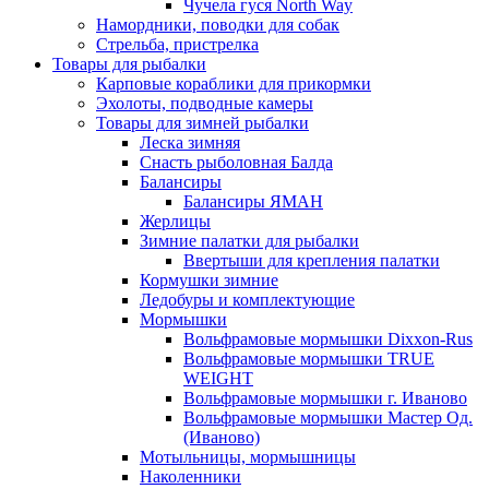
Чучела гуся North Way
Намордники, поводки для собак
Стрельба, пристрелка
Товары для рыбалки
Карповые кораблики для прикормки
Эхолоты, подводные камеры
Товары для зимней рыбалки
Леска зимняя
Снасть рыболовная Балда
Балансиры
Балансиры ЯМАН
Жерлицы
Зимние палатки для рыбалки
Ввертыши для крепления палатки
Кормушки зимние
Ледобуры и комплектующие
Мормышки
Вольфрамовые мормышки Dixxon-Rus
Вольфрамовые мормышки TRUE
WEIGHT
Вольфрамовые мормышки г. Иваново
Вольфрамовые мормышки Мастер Од.
(Иваново)
Мотыльницы, мормышницы
Наколенники