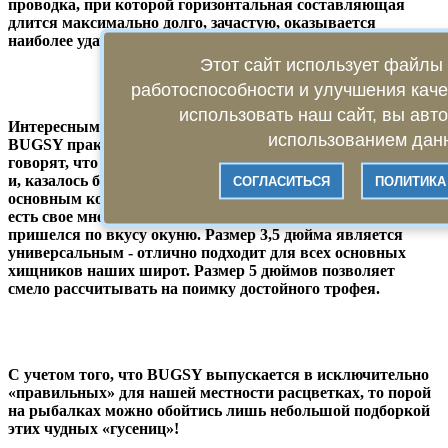
проводка, при которой горизонтальная составляющая
длится максимально долго, зачастую, оказывается
наиболее удачной.
Этот сайт использует файлы 
работоспособности и улучшения кач
использовать наш сайт, вы авт
Интересным наблюдением оказалось и то, что уловистость
использованием данн
BUGSY практически не изменяется с потерей хвоста. Одни
говорят, что BUGSY это «гусеница», другие – «пескожил»,
и, казалось бы, для нашего хищника они не являются
СОГЛАСИТЬСЯ
ПОЛИТИКА
основным кормом, но у окуня, щуки и даже судака на это
есть свое мнение. Размер 2,5 дюйма больше всего
пришелся по вкусу окуню. Размер 3,5 дюйма является
универсальным - отлично подходит для всех основных
хищников наших широт. Размер 5 дюймов позволяет
смело рассчитывать на поимку достойного трофея.
С учетом того, что BUGSY выпускается в исключительно
«правильных» для нашей местности расцветках, то порой
на рыбалках можно обойтись лишь небольшой подборкой
этих чудных «гусениц»!