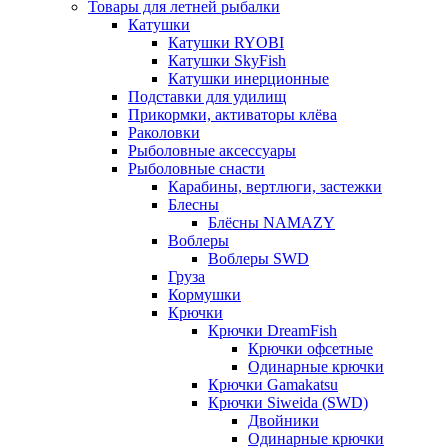
Товары для летней рыбалки
Катушки
Катушки RYOBI
Катушки SkyFish
Катушки инерционные
Подставки для удилищ
Прикормки, активаторы клёва
Раколовки
Рыболовные аксессуары
Рыболовные снасти
Карабины, вертлюги, застежки
Блесны
Блёсны NAMAZY
Воблеры
Воблеры SWD
Груза
Кормушки
Крючки
Крючки DreamFish
Крючки офсетные
Одинарные крючки
Крючки Gamakatsu
Крючки Siweida (SWD)
Двойники
Одинарные крючки