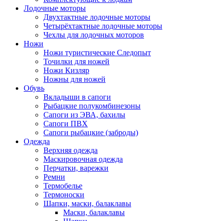
Лодочные моторы
Двухтактные лодочные моторы
Четырёхтактные лодочные моторы
Чехлы для лодочных моторов
Ножи
Ножи туристические Следопыт
Точилки для ножей
Ножи Кизляр
Ножны для ножей
Обувь
Вкладыши в сапоги
Рыбацкие полукомбинезоны
Сапоги из ЭВА, бахилы
Сапоги ПВХ
Сапоги рыбацкие (заброды)
Одежда
Верхняя одежда
Маскировочная одежда
Перчатки, варежки
Ремни
Термобелье
Термоноски
Шапки, маски, балаклавы
Маски, балаклавы