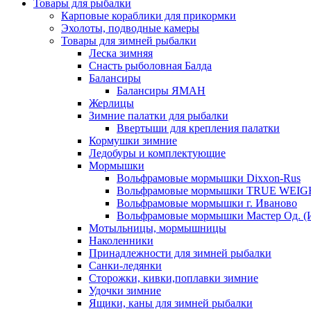
Товары для рыбалки
Карповые кораблики для прикормки
Эхолоты, подводные камеры
Товары для зимней рыбалки
Леска зимняя
Снасть рыболовная Балда
Балансиры
Балансиры ЯМАН
Жерлицы
Зимние палатки для рыбалки
Ввертыши для крепления палатки
Кормушки зимние
Ледобуры и комплектующие
Мормышки
Вольфрамовые мормышки Dixxon-Rus
Вольфрамовые мормышки TRUE WEIG
Вольфрамовые мормышки г. Иваново
Вольфрамовые мормышки Мастер Од. (
Мотыльницы, мормышницы
Наколенники
Принадлежности для зимней рыбалки
Санки-ледянки
Сторожки, кивки,поплавки зимние
Удочки зимние
Ящики, каны для зимней рыбалки