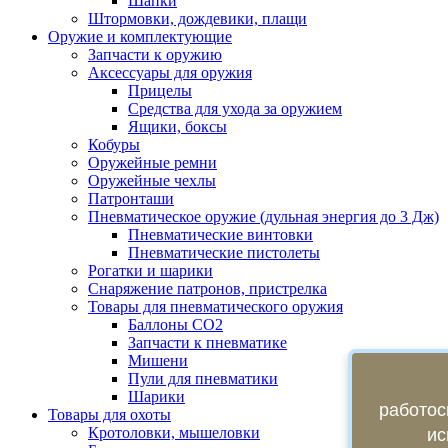
Шапки
Штормовки, дождевики, плащи
Оружие и комплектующие
Запчасти к оружию
Аксессуары для оружия
Прицелы
Средства для ухода за оружием
Ящики, боксы
Кобуры
Оружейные ремни
Оружейные чехлы
Патронташи
Пневматическое оружие (дульная энергия до 3 Дж)
Пневматические винтовки
Пневматические пистолеты
Рогатки и шарики
Снаряжение патронов, пристрелка
Товары для пневматического оружия
Баллоны СО2
Запчасти к пневматике
Мишени
Пули для пневматики
Шарики
работос
Товары для охоты
Кротоловки, мышеловки
ис