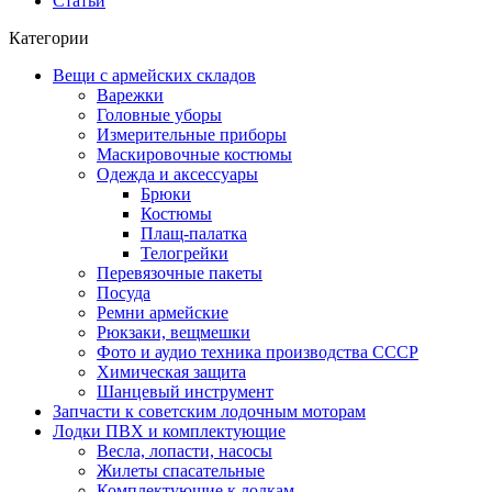
Статьи
Категории
Вещи с армейских складов
Варежки
Головные уборы
Измерительные приборы
Маскировочные костюмы
Одежда и аксессуары
Брюки
Костюмы
Плащ-палатка
Телогрейки
Перевязочные пакеты
Посуда
Ремни армейские
Рюкзаки, вещмешки
Фото и аудио техника производства СССР
Химическая защита
Шанцевый инструмент
Запчасти к советским лодочным моторам
Лодки ПВХ и комплектующие
Весла, лопасти, насосы
Жилеты спасательные
Комплектующие к лодкам