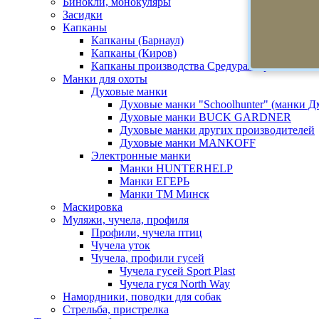
Бинокли, монокуляры
Засидки
Капканы
Капканы (Барнаул)
Капканы (Киров)
Капканы производства Средуралстрой
Манки для охоты
Духовые манки
Духовые манки "Schoolhunter" (манки 
Духовые манки BUCK GARDNER
Духовые манки других производителей
Духовые манки MANKOFF
Электронные манки
Манки HUNTERHELP
Манки ЕГЕРЬ
Манки ТМ Минск
Маскировка
Муляжи, чучела, профиля
Профили, чучела птиц
Чучела уток
Чучела, профили гусей
Чучела гусей Sport Plast
Чучела гуся North Way
Намордники, поводки для собак
Стрельба, пристрелка