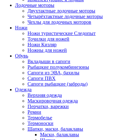
Лодочные моторы
Двухтактные лодочные моторы
Четырёхтактные лодочные моторы
Чехлы для лодочных моторов
Ножи
Ножи туристические Следопыт
Точилки для ножей
Ножи Кизляр
Ножны для ножей
Обувь
Вкладыши в сапоги
Рыбацкие полукомбинезоны
Сапоги из ЭВА, бахилы
Сапоги ПВХ
Сапоги рыбацкие (заброды)
Одежда
Верхняя одежда
Маскировочная одежда
Перчатки, варежки
Ремни
Термобелье
Термоноски
Шапки, маски, балаклавы
Маски, балаклавы