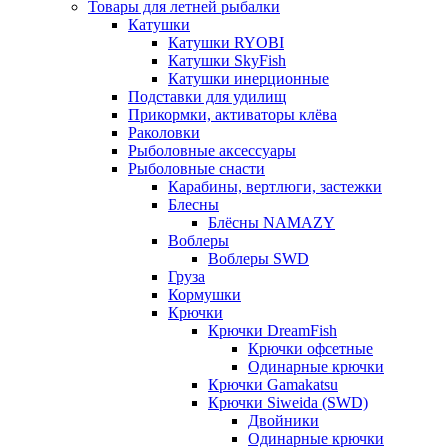
Товары для летней рыбалки
Катушки
Катушки RYOBI
Катушки SkyFish
Катушки инерционные
Подставки для удилищ
Прикормки, активаторы клёва
Раколовки
Рыболовные аксессуары
Рыболовные снасти
Карабины, вертлюги, застежки
Блесны
Блёсны NAMAZY
Воблеры
Воблеры SWD
Груза
Кормушки
Крючки
Крючки DreamFish
Крючки офсетные
Одинарные крючки
Крючки Gamakatsu
Крючки Siweida (SWD)
Двойники
Одинарные крючки