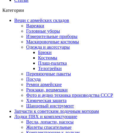
Статьи
Категории
Вещи с армейских складов
Варежки
Головные уборы
Измерительные приборы
Маскировочные костюмы
Одежда и аксессуары
Брюки
Костюмы
Плащ-палатка
Телогрейки
Перевязочные пакеты
Посуда
Ремни армейские
Рюкзаки, вещмешки
Фото и аудио техника производства СССР
Химическая защита
Шанцевый инструмент
Запчасти к советским лодочным моторам
Лодки ПВХ и комплектующие
Весла, лопасти, насосы
Жилеты спасательные
Комплектующие к лодкам