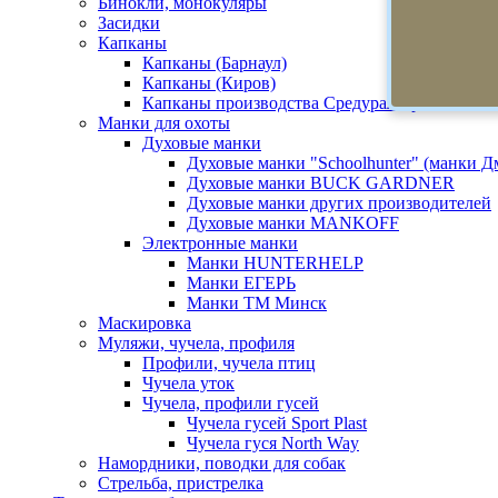
Бинокли, монокуляры
Засидки
Капканы
Капканы (Барнаул)
Капканы (Киров)
Капканы производства Средуралстрой
Манки для охоты
Духовые манки
Духовые манки "Schoolhunter" (манки 
Духовые манки BUCK GARDNER
Духовые манки других производителей
Духовые манки MANKOFF
Электронные манки
Манки HUNTERHELP
Манки ЕГЕРЬ
Манки ТМ Минск
Маскировка
Муляжи, чучела, профиля
Профили, чучела птиц
Чучела уток
Чучела, профили гусей
Чучела гусей Sport Plast
Чучела гуся North Way
Намордники, поводки для собак
Стрельба, пристрелка