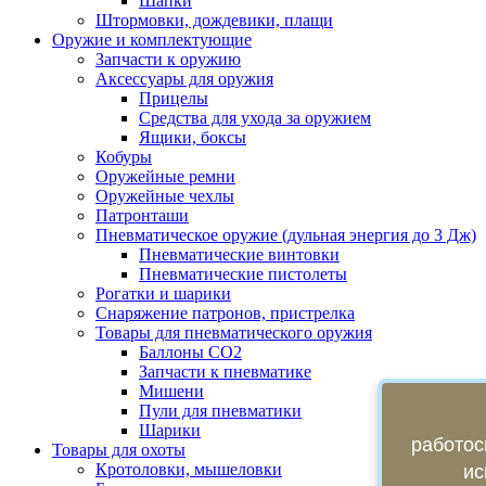
Шапки
Штормовки, дождевики, плащи
Оружие и комплектующие
Запчасти к оружию
Аксессуары для оружия
Прицелы
Средства для ухода за оружием
Ящики, боксы
Кобуры
Оружейные ремни
Оружейные чехлы
Патронташи
Пневматическое оружие (дульная энергия до 3 Дж)
Пневматические винтовки
Пневматические пистолеты
Рогатки и шарики
Снаряжение патронов, пристрелка
Товары для пневматического оружия
Баллоны СО2
Запчасти к пневматике
Мишени
Пули для пневматики
Шарики
работос
Товары для охоты
Кротоловки, мышеловки
ис