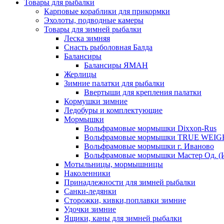
Товары для рыбалки
Карповые кораблики для прикормки
Эхолоты, подводные камеры
Товары для зимней рыбалки
Леска зимняя
Снасть рыболовная Балда
Балансиры
Балансиры ЯМАН
Жерлицы
Зимние палатки для рыбалки
Ввертыши для крепления палатки
Кормушки зимние
Ледобуры и комплектующие
Мормышки
Вольфрамовые мормышки Dixxon-Rus
Вольфрамовые мормышки TRUE WEIG
Вольфрамовые мормышки г. Иваново
Вольфрамовые мормышки Мастер Од. (
Мотыльницы, мормышницы
Наколенники
Принадлежности для зимней рыбалки
Санки-ледянки
Сторожки, кивки,поплавки зимние
Удочки зимние
Ящики, каны для зимней рыбалки