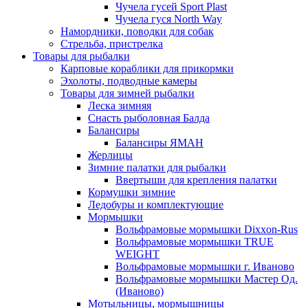
Чучела гусей Sport Plast
Чучела гуся North Way
Намордники, поводки для собак
Стрельба, пристрелка
Товары для рыбалки
Карповые кораблики для прикормки
Эхолоты, подводные камеры
Товары для зимней рыбалки
Леска зимняя
Снасть рыболовная Балда
Балансиры
Балансиры ЯМАН
Жерлицы
Зимние палатки для рыбалки
Ввертыши для крепления палатки
Кормушки зимние
Ледобуры и комплектующие
Мормышки
Вольфрамовые мормышки Dixxon-Rus
Вольфрамовые мормышки TRUE
WEIGHT
Вольфрамовые мормышки г. Иваново
Вольфрамовые мормышки Мастер Од.
(Иваново)
Мотыльницы, мормышницы