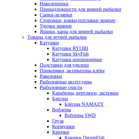
Наколенники
Принадлежности для зимней рыбалки
Санки-ледянки
Сторожки, кивки,поплавки зимние
Удочки зимние
Ящики, каны для зимней рыбалки
Товары для летней рыбалки
Катушки
Катушки RYOBI
Катушки SkyFish
Катушки инерционные
Подставки для удилищ
Прикормки, активаторы клёва
Раколовки
Рыболовные аксессуары
Рыболовные снасти
Карабины, вертлюги, застежки
Блесны
Блёсны NAMAZY
Воблеры
Воблеры SWD
Груза
Кормушки
Крючки
Крючки DreamFish