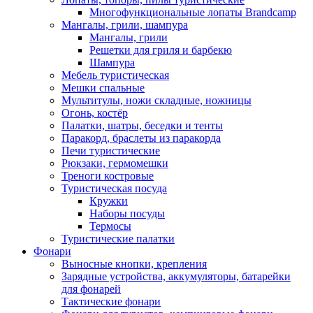
Многофункциональные лопаты Brandcamp
Мангалы, грили, шампура
Мангалы, грили
Решетки для гриля и барбекю
Шампура
Мебель туристическая
Мешки спальные
Мультитулы, ножи складные, ножницы
Огонь, костёр
Палатки, шатры, беседки и тенты
Паракорд, браслеты из паракорда
Печи туристические
Рюкзаки, гермомешки
Треноги костровые
Туристическая посуда
Кружки
Наборы посуды
Термосы
Туристические палатки
Фонари
Выносные кнопки, крепления
Зарядные устройства, аккумуляторы, батарейки
для фонарей
Тактические фонари