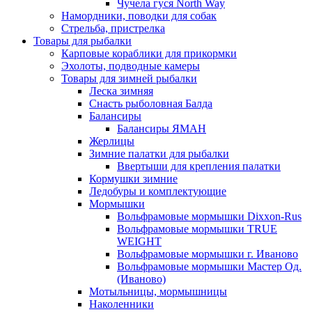
Чучела гуся North Way
Намордники, поводки для собак
Стрельба, пристрелка
Товары для рыбалки
Карповые кораблики для прикормки
Эхолоты, подводные камеры
Товары для зимней рыбалки
Леска зимняя
Снасть рыболовная Балда
Балансиры
Балансиры ЯМАН
Жерлицы
Зимние палатки для рыбалки
Ввертыши для крепления палатки
Кормушки зимние
Ледобуры и комплектующие
Мормышки
Вольфрамовые мормышки Dixxon-Rus
Вольфрамовые мормышки TRUE
WEIGHT
Вольфрамовые мормышки г. Иваново
Вольфрамовые мормышки Мастер Од.
(Иваново)
Мотыльницы, мормышницы
Наколенники