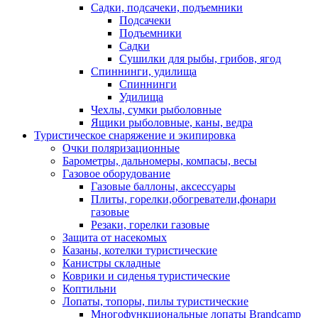
Садки, подсачеки, подъемники
Подсачеки
Подъемники
Садки
Сушилки для рыбы, грибов, ягод
Спиннинги, удилища
Спиннинги
Удилища
Чехлы, сумки рыболовные
Ящики рыболовные, каны, ведра
Туристическое снаряжение и экипировка
Очки поляризационные
Барометры, дальномеры, компасы, весы
Газовое оборудование
Газовые баллоны, аксессуары
Плиты, горелки,обогреватели,фонари
газовые
Резаки, горелки газовые
Защита от насекомых
Казаны, котелки туристические
Канистры складные
Коврики и сиденья туристические
Коптильни
Лопаты, топоры, пилы туристические
Многофункциональные лопаты Brandcamp