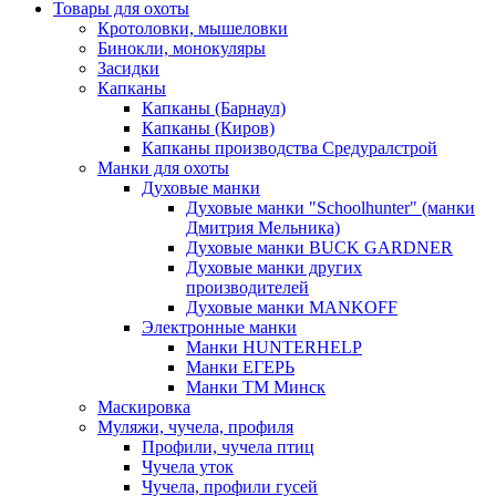
Товары для охоты
Кротоловки, мышеловки
Бинокли, монокуляры
Засидки
Капканы
Капканы (Барнаул)
Капканы (Киров)
Капканы производства Средуралстрой
Манки для охоты
Духовые манки
Духовые манки "Schoolhunter" (манки
Дмитрия Мельника)
Духовые манки BUCK GARDNER
Духовые манки других
производителей
Духовые манки MANKOFF
Электронные манки
Манки HUNTERHELP
Манки ЕГЕРЬ
Манки ТМ Минск
Маскировка
Муляжи, чучела, профиля
Профили, чучела птиц
Чучела уток
Чучела, профили гусей