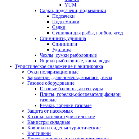
YUM
Садки, подсачеки, подъемники
Подсачеки
Подъемники
Садки
Сушилки для рыбы, грибов, ягод
Спиннинги, удилища
Спиннинги
Удилища
Чехлы, сумки рыболовные
Ящики рыболовные, каны, ведра
Туристическое снаряжение и экипировка
Очки поляризационные
Барометры, дальномеры, компасы, весы
Газовое оборудование
Газовые баллоны, аксессуары
Плиты, горелки,обогреватели,фонари
газовые
Резаки, горелки газовые
Защита от насекомых
Казаны, котелки туристические
Канистры складные
Коврики и сиденья туристические
Коптильни
Лопаты, топоры, пилы туристические