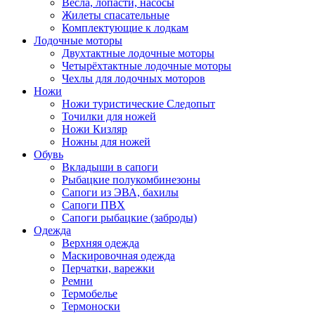
Весла, лопасти, насосы
Жилеты спасательные
Комплектующие к лодкам
Лодочные моторы
Двухтактные лодочные моторы
Четырёхтактные лодочные моторы
Чехлы для лодочных моторов
Ножи
Ножи туристические Следопыт
Точилки для ножей
Ножи Кизляр
Ножны для ножей
Обувь
Вкладыши в сапоги
Рыбацкие полукомбинезоны
Сапоги из ЭВА, бахилы
Сапоги ПВХ
Сапоги рыбацкие (заброды)
Одежда
Верхняя одежда
Маскировочная одежда
Перчатки, варежки
Ремни
Термобелье
Термоноски