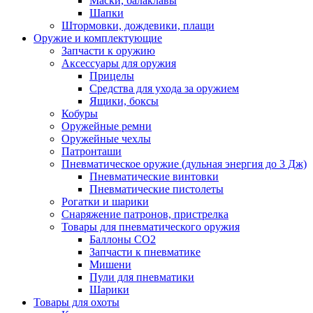
Маски, балаклавы
Шапки
Штормовки, дождевики, плащи
Оружие и комплектующие
Запчасти к оружию
Аксессуары для оружия
Прицелы
Средства для ухода за оружием
Ящики, боксы
Кобуры
Оружейные ремни
Оружейные чехлы
Патронташи
Пневматическое оружие (дульная энергия до 3 Дж)
Пневматические винтовки
Пневматические пистолеты
Рогатки и шарики
Снаряжение патронов, пристрелка
Товары для пневматического оружия
Баллоны СО2
Запчасти к пневматике
Мишени
Пули для пневматики
Шарики
Товары для охоты