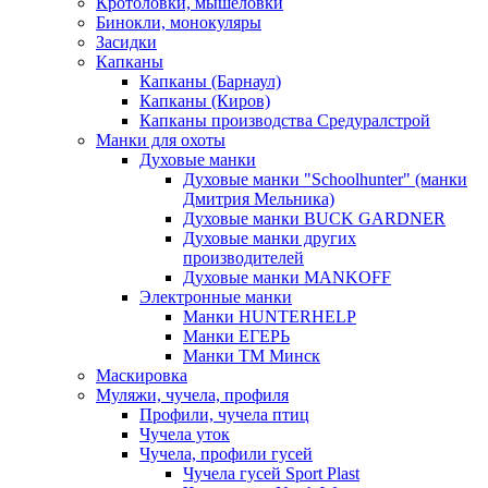
Кротоловки, мышеловки
Бинокли, монокуляры
Засидки
Капканы
Капканы (Барнаул)
Капканы (Киров)
Капканы производства Средуралстрой
Манки для охоты
Духовые манки
Духовые манки "Schoolhunter" (манки
Дмитрия Мельника)
Духовые манки BUCK GARDNER
Духовые манки других
производителей
Духовые манки MANKOFF
Электронные манки
Манки HUNTERHELP
Манки ЕГЕРЬ
Манки ТМ Минск
Маскировка
Муляжи, чучела, профиля
Профили, чучела птиц
Чучела уток
Чучела, профили гусей
Чучела гусей Sport Plast