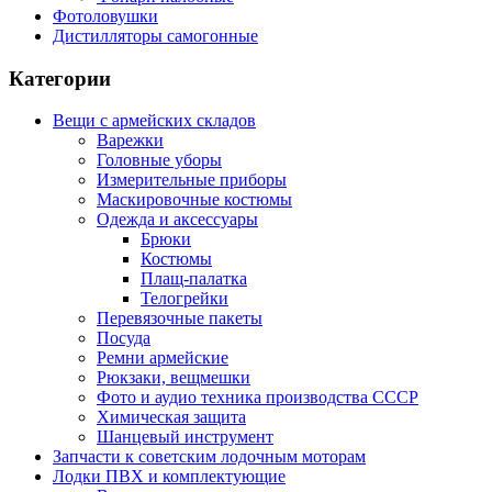
Фотоловушки
Дистилляторы самогонные
Категории
Вещи с армейских складов
Варежки
Головные уборы
Измерительные приборы
Маскировочные костюмы
Одежда и аксессуары
Брюки
Костюмы
Плащ-палатка
Телогрейки
Перевязочные пакеты
Посуда
Ремни армейские
Рюкзаки, вещмешки
Фото и аудио техника производства СССР
Химическая защита
Шанцевый инструмент
Запчасти к советским лодочным моторам
Лодки ПВХ и комплектующие