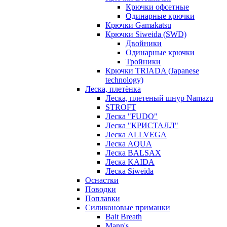
Крючки офсетные
Одинарные крючки
Крючки Gamakatsu
Крючки Siweida (SWD)
Двойники
Одинарные крючки
Тройники
Крючки TRIADA (Japanese
technology)
Леска, плетёнка
Леска, плетеный шнур Namazu
STROFT
Леска "FUDO"
Леска "КРИСТАЛЛ"
Леска ALLVEGA
Леска AQUA
Леска BALSAX
Леска KAIDA
Леска Siweida
Оснастки
Поводки
Поплавки
Силиконовые приманки
Bait Breath
Mann's