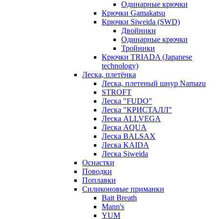
Одинарные крючки
Крючки Gamakatsu
Крючки Siweida (SWD)
Двойники
Одинарные крючки
Тройники
Крючки TRIADA (Japanese
technology)
Леска, плетёнка
Леска, плетеный шнур Namazu
STROFT
Леска "FUDO"
Леска "КРИСТАЛЛ"
Леска ALLVEGA
Леска AQUA
Леска BALSAX
Леска KAIDA
Леска Siweida
Оснастки
Поводки
Поплавки
Силиконовые приманки
Bait Breath
Mann's
YUM