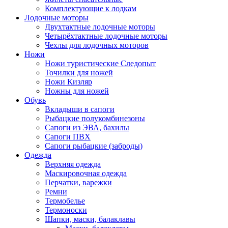
Комплектующие к лодкам
Лодочные моторы
Двухтактные лодочные моторы
Четырёхтактные лодочные моторы
Чехлы для лодочных моторов
Ножи
Ножи туристические Следопыт
Точилки для ножей
Ножи Кизляр
Ножны для ножей
Обувь
Вкладыши в сапоги
Рыбацкие полукомбинезоны
Сапоги из ЭВА, бахилы
Сапоги ПВХ
Сапоги рыбацкие (заброды)
Одежда
Верхняя одежда
Маскировочная одежда
Перчатки, варежки
Ремни
Термобелье
Термоноски
Шапки, маски, балаклавы