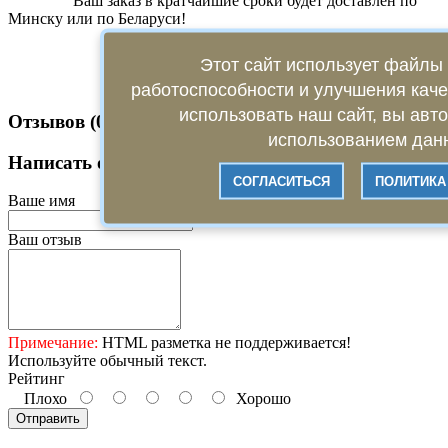
Ваш заказ в кратчайшие сроки будет доставлен по
Минску или по Беларуси!
Этот сайт использует файлы 
работоспособности и улучшения кач
использовать наш сайт, вы авт
Отзывов (0)
использованием данн
Написать отзыв
СОГЛАСИТЬСЯ
ПОЛИТИКА
Ваше имя
Ваш отзыв
Примечание:
HTML разметка не поддерживается!
Используйте обычный текст.
Рейтинг
Плохо
Хорошо
Отправить