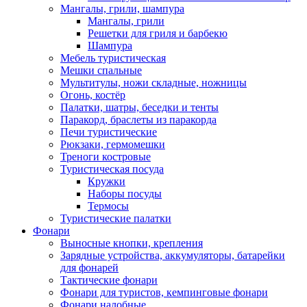
Мангалы, грили, шампура
Мангалы, грили
Решетки для гриля и барбекю
Шампура
Мебель туристическая
Мешки спальные
Мультитулы, ножи складные, ножницы
Огонь, костёр
Палатки, шатры, беседки и тенты
Паракорд, браслеты из паракорда
Печи туристические
Рюкзаки, гермомешки
Треноги костровые
Туристическая посуда
Кружки
Наборы посуды
Термосы
Туристические палатки
Фонари
Выносные кнопки, крепления
Зарядные устройства, аккумуляторы, батарейки
для фонарей
Тактические фонари
Фонари для туристов, кемпинговые фонари
Фонари налобные