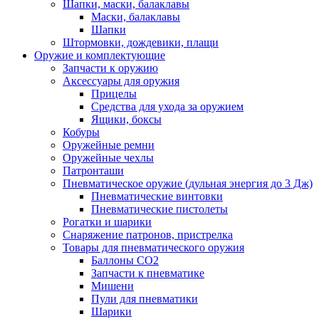
Шапки, маски, балаклавы
Маски, балаклавы
Шапки
Штормовки, дождевики, плащи
Оружие и комплектующие
Запчасти к оружию
Аксессуары для оружия
Прицелы
Средства для ухода за оружием
Ящики, боксы
Кобуры
Оружейные ремни
Оружейные чехлы
Патронташи
Пневматическое оружие (дульная энергия до 3 Дж)
Пневматические винтовки
Пневматические пистолеты
Рогатки и шарики
Снаряжение патронов, пристрелка
Товары для пневматического оружия
Баллоны СО2
Запчасти к пневматике
Мишени
Пули для пневматики
Шарики