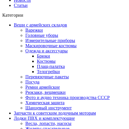
Новости
Статьи
Категории
Вещи с армейских складов
Варежки
Головные уборы
Измерительные приборы
Маскировочные костюмы
Одежда и аксессуары
Брюки
Костюмы
Плащ-палатка
Телогрейки
Перевязочные пакеты
Посуда
Ремни армейские
Рюкзаки, вещмешки
Фото и аудио техника производства СССР
Химическая защита
Шанцевый инструмент
Запчасти к советским лодочным моторам
Лодки ПВХ и комплектующие
Весла, лопасти, насосы
Жилеты спасательные