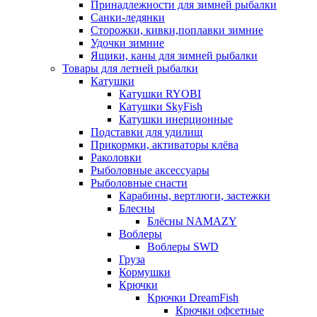
Принадлежности для зимней рыбалки
Санки-ледянки
Сторожки, кивки,поплавки зимние
Удочки зимние
Ящики, каны для зимней рыбалки
Товары для летней рыбалки
Катушки
Катушки RYOBI
Катушки SkyFish
Катушки инерционные
Подставки для удилищ
Прикормки, активаторы клёва
Раколовки
Рыболовные аксессуары
Рыболовные снасти
Карабины, вертлюги, застежки
Блесны
Блёсны NAMAZY
Воблеры
Воблеры SWD
Груза
Кормушки
Крючки
Крючки DreamFish
Крючки офсетные