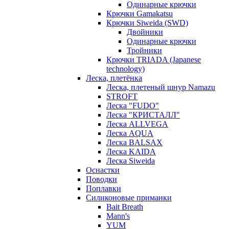
Одинарные крючки
Крючки Gamakatsu
Крючки Siweida (SWD)
Двойники
Одинарные крючки
Тройники
Крючки TRIADA (Japanese
technology)
Леска, плетёнка
Леска, плетеный шнур Namazu
STROFT
Леска "FUDO"
Леска "КРИСТАЛЛ"
Леска ALLVEGA
Леска AQUA
Леска BALSAX
Леска KAIDA
Леска Siweida
Оснастки
Поводки
Поплавки
Силиконовые приманки
Bait Breath
Mann's
YUM