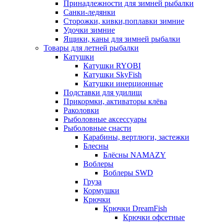
Принадлежности для зимней рыбалки
Санки-ледянки
Сторожки, кивки,поплавки зимние
Удочки зимние
Ящики, каны для зимней рыбалки
Товары для летней рыбалки
Катушки
Катушки RYOBI
Катушки SkyFish
Катушки инерционные
Подставки для удилищ
Прикормки, активаторы клёва
Раколовки
Рыболовные аксессуары
Рыболовные снасти
Карабины, вертлюги, застежки
Блесны
Блёсны NAMAZY
Воблеры
Воблеры SWD
Груза
Кормушки
Крючки
Крючки DreamFish
Крючки офсетные