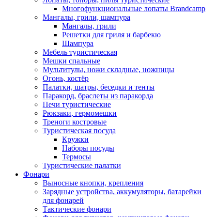
Многофункциональные лопаты Brandcamp
Мангалы, грили, шампура
Мангалы, грили
Решетки для гриля и барбекю
Шампура
Мебель туристическая
Мешки спальные
Мультитулы, ножи складные, ножницы
Огонь, костёр
Палатки, шатры, беседки и тенты
Паракорд, браслеты из паракорда
Печи туристические
Рюкзаки, гермомешки
Треноги костровые
Туристическая посуда
Кружки
Наборы посуды
Термосы
Туристические палатки
Фонари
Выносные кнопки, крепления
Зарядные устройства, аккумуляторы, батарейки
для фонарей
Тактические фонари