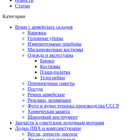
Новости
Статьи
Категории
Вещи с армейских складов
Варежки
Головные уборы
Измерительные приборы
Маскировочные костюмы
Одежда и аксессуары
Брюки
Костюмы
Плащ-палатка
Телогрейки
Перевязочные пакеты
Посуда
Ремни армейские
Рюкзаки, вещмешки
Фото и аудио техника производства СССР
Химическая защита
Шанцевый инструмент
Запчасти к советским лодочным моторам
Лодки ПВХ и комплектующие
Весла, лопасти, насосы
Жилеты спасательные