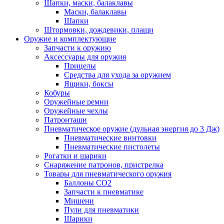
Шапки, маски, балаклавы
Маски, балаклавы
Шапки
Штормовки, дождевики, плащи
Оружие и комплектующие
Запчасти к оружию
Аксессуары для оружия
Прицелы
Средства для ухода за оружием
Ящики, боксы
Кобуры
Оружейные ремни
Оружейные чехлы
Патронташи
Пневматическое оружие (дульная энергия до 3 Дж)
Пневматические винтовки
Пневматические пистолеты
Рогатки и шарики
Снаряжение патронов, пристрелка
Товары для пневматического оружия
Баллоны СО2
Запчасти к пневматике
Мишени
Пули для пневматики
Шарики