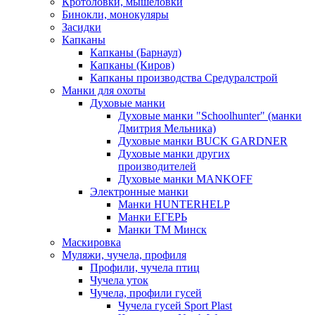
Кротоловки, мышеловки
Бинокли, монокуляры
Засидки
Капканы
Капканы (Барнаул)
Капканы (Киров)
Капканы производства Средуралстрой
Манки для охоты
Духовые манки
Духовые манки "Schoolhunter" (манки
Дмитрия Мельника)
Духовые манки BUCK GARDNER
Духовые манки других
производителей
Духовые манки MANKOFF
Электронные манки
Манки HUNTERHELP
Манки ЕГЕРЬ
Манки ТМ Минск
Маскировка
Муляжи, чучела, профиля
Профили, чучела птиц
Чучела уток
Чучела, профили гусей
Чучела гусей Sport Plast