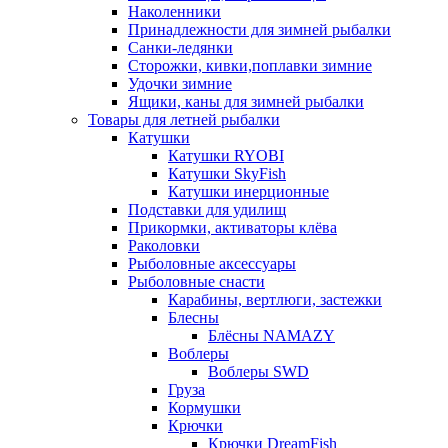
Наколенники
Принадлежности для зимней рыбалки
Санки-ледянки
Сторожки, кивки,поплавки зимние
Удочки зимние
Ящики, каны для зимней рыбалки
Товары для летней рыбалки
Катушки
Катушки RYOBI
Катушки SkyFish
Катушки инерционные
Подставки для удилищ
Прикормки, активаторы клёва
Раколовки
Рыболовные аксессуары
Рыболовные снасти
Карабины, вертлюги, застежки
Блесны
Блёсны NAMAZY
Воблеры
Воблеры SWD
Груза
Кормушки
Крючки
Крючки DreamFish