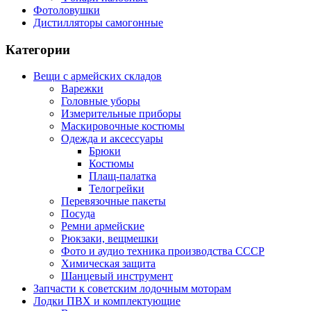
Фотоловушки
Дистилляторы самогонные
Категории
Вещи с армейских складов
Варежки
Головные уборы
Измерительные приборы
Маскировочные костюмы
Одежда и аксессуары
Брюки
Костюмы
Плащ-палатка
Телогрейки
Перевязочные пакеты
Посуда
Ремни армейские
Рюкзаки, вещмешки
Фото и аудио техника производства СССР
Химическая защита
Шанцевый инструмент
Запчасти к советским лодочным моторам
Лодки ПВХ и комплектующие