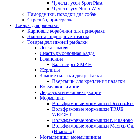
Чучела гусей Sport Plast
Чучела гуся North Way
Намордники, поводки для собак
Стрельба, пристрелка
Товары для рыбалки
Карповые кораблики для прикормки
Эхолоты, подводные камеры
Товары для зимней рыбалки
Леска зимняя
Снасть рыболовная Балда
Балансиры
Балансиры ЯМАН
Жерлицы
Зимние палатки для рыбалки
Ввертыши для крепления палатки
Кормушки зимние
Ледобуры и комплектующие
Мормышки
Вольфрамовые мормышки Dixxon-Rus
Вольфрамовые мормышки TRUE
WEIGHT
Вольфрамовые мормышки г. Иваново
Вольфрамовые мормышки Мастер Од.
(Иваново)
Мотыльницы, мормышницы