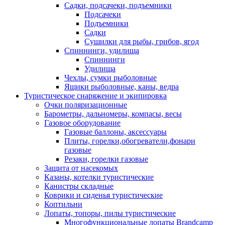
Садки, подсачеки, подъемники
Подсачеки
Подъемники
Садки
Сушилки для рыбы, грибов, ягод
Спиннинги, удилища
Спиннинги
Удилища
Чехлы, сумки рыболовные
Ящики рыболовные, каны, ведра
Туристическое снаряжение и экипировка
Очки поляризационные
Барометры, дальномеры, компасы, весы
Газовое оборудование
Газовые баллоны, аксессуары
Плиты, горелки,обогреватели,фонари
газовые
Резаки, горелки газовые
Защита от насекомых
Казаны, котелки туристические
Канистры складные
Коврики и сиденья туристические
Коптильни
Лопаты, топоры, пилы туристические
Многофункциональные лопаты Brandcamp