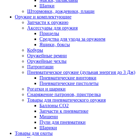
Маски, балаклавы
Шапки
Штормовки, дождевики, плащи
Оружие и комплектующие
Запчасти к оружию
Аксессуары для оружия
Прицелы
Средства для ухода за оружием
Ящики, боксы
Кобуры
Оружейные ремни
Оружейные чехлы
Патронташи
Пневматическое оружие (дульная энергия до 3 Дж)
Пневматические винтовки
Пневматические пистолеты
Рогатки и шарики
Снаряжение патронов, пристрелка
Товары для пневматического оружия
Баллоны СО2
Запчасти к пневматике
Мишени
Пули для пневматики
Шарики
Товары для охоты