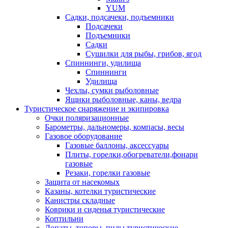
YUM
Садки, подсачеки, подъемники
Подсачеки
Подъемники
Садки
Сушилки для рыбы, грибов, ягод
Спиннинги, удилища
Спиннинги
Удилища
Чехлы, сумки рыболовные
Ящики рыболовные, каны, ведра
Туристическое снаряжение и экипировка
Очки поляризационные
Барометры, дальномеры, компасы, весы
Газовое оборудование
Газовые баллоны, аксессуары
Плиты, горелки,обогреватели,фонари
газовые
Резаки, горелки газовые
Защита от насекомых
Казаны, котелки туристические
Канистры складные
Коврики и сиденья туристические
Коптильни
Лопаты, топоры, пилы туристические