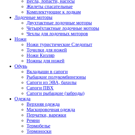
Весла, лопасти, насосы
Жилеты спасательные
Комплектующие к лодкам
Лодочные моторы
Двухтактные лодочные моторы
Четырёхтактные лодочные моторы
Чехлы для лодочных моторов
Ножи
Ножи туристические Следопыт
Точилки для ножей
Ножи Кизляр
Ножны для ножей
Обувь
Вкладыши в сапоги
Рыбацкие полукомбинезоны
Сапоги из ЭВА, бахилы
Сапоги ПВХ
Сапоги рыбацкие (заброды)
Одежда
Верхняя одежда
Маскировочная одежда
Перчатки, варежки
Ремни
Термобелье
Термоноски