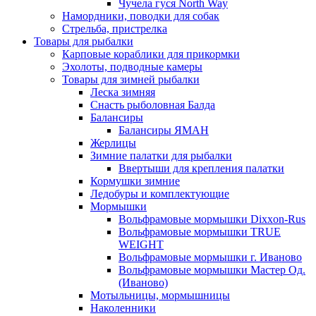
Чучела гуся North Way
Намордники, поводки для собак
Стрельба, пристрелка
Товары для рыбалки
Карповые кораблики для прикормки
Эхолоты, подводные камеры
Товары для зимней рыбалки
Леска зимняя
Снасть рыболовная Балда
Балансиры
Балансиры ЯМАН
Жерлицы
Зимние палатки для рыбалки
Ввертыши для крепления палатки
Кормушки зимние
Ледобуры и комплектующие
Мормышки
Вольфрамовые мормышки Dixxon-Rus
Вольфрамовые мормышки TRUE
WEIGHT
Вольфрамовые мормышки г. Иваново
Вольфрамовые мормышки Мастер Од.
(Иваново)
Мотыльницы, мормышницы
Наколенники