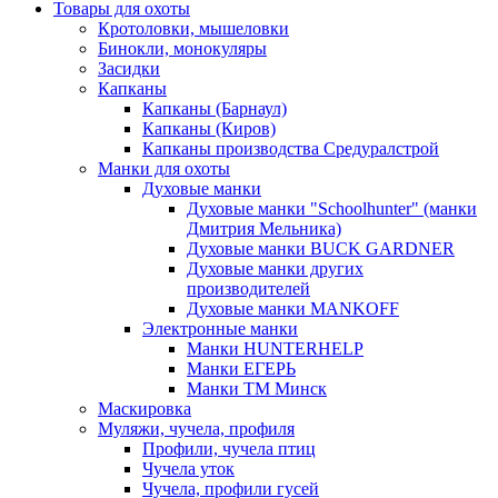
Товары для охоты
Кротоловки, мышеловки
Бинокли, монокуляры
Засидки
Капканы
Капканы (Барнаул)
Капканы (Киров)
Капканы производства Средуралстрой
Манки для охоты
Духовые манки
Духовые манки "Schoolhunter" (манки
Дмитрия Мельника)
Духовые манки BUCK GARDNER
Духовые манки других
производителей
Духовые манки MANKOFF
Электронные манки
Манки HUNTERHELP
Манки ЕГЕРЬ
Манки ТМ Минск
Маскировка
Муляжи, чучела, профиля
Профили, чучела птиц
Чучела уток
Чучела, профили гусей