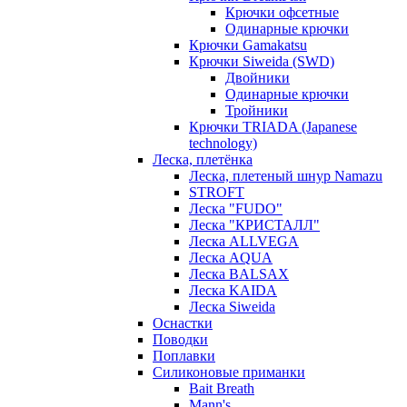
Крючки офсетные
Одинарные крючки
Крючки Gamakatsu
Крючки Siweida (SWD)
Двойники
Одинарные крючки
Тройники
Крючки TRIADA (Japanese
technology)
Леска, плетёнка
Леска, плетеный шнур Namazu
STROFT
Леска "FUDO"
Леска "КРИСТАЛЛ"
Леска ALLVEGA
Леска AQUA
Леска BALSAX
Леска KAIDA
Леска Siweida
Оснастки
Поводки
Поплавки
Силиконовые приманки
Bait Breath
Mann's