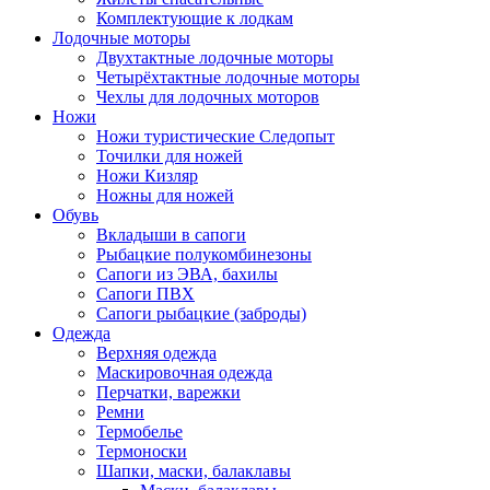
Комплектующие к лодкам
Лодочные моторы
Двухтактные лодочные моторы
Четырёхтактные лодочные моторы
Чехлы для лодочных моторов
Ножи
Ножи туристические Следопыт
Точилки для ножей
Ножи Кизляр
Ножны для ножей
Обувь
Вкладыши в сапоги
Рыбацкие полукомбинезоны
Сапоги из ЭВА, бахилы
Сапоги ПВХ
Сапоги рыбацкие (заброды)
Одежда
Верхняя одежда
Маскировочная одежда
Перчатки, варежки
Ремни
Термобелье
Термоноски
Шапки, маски, балаклавы