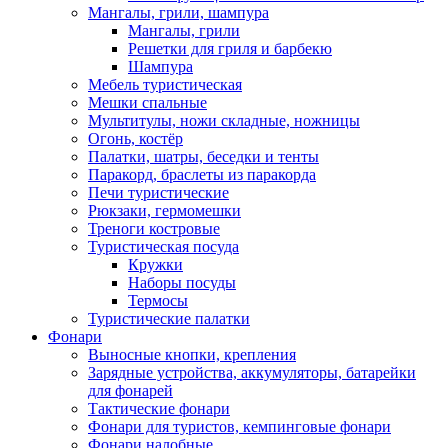
Мангалы, грили, шампура
Мангалы, грили
Решетки для гриля и барбекю
Шампура
Мебель туристическая
Мешки спальные
Мультитулы, ножи складные, ножницы
Огонь, костёр
Палатки, шатры, беседки и тенты
Паракорд, браслеты из паракорда
Печи туристические
Рюкзаки, гермомешки
Треноги костровые
Туристическая посуда
Кружки
Наборы посуды
Термосы
Туристические палатки
Фонари
Выносные кнопки, крепления
Зарядные устройства, аккумуляторы, батарейки
для фонарей
Тактические фонари
Фонари для туристов, кемпинговые фонари
Фонари налобные