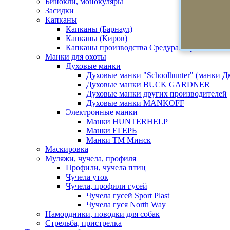
Бинокли, монокуляры
Засидки
Капканы
Капканы (Барнаул)
Капканы (Киров)
Капканы производства Средуралстрой
Манки для охоты
Духовые манки
Духовые манки "Schoolhunter" (манки 
Духовые манки BUCK GARDNER
Духовые манки других производителей
Духовые манки MANKOFF
Электронные манки
Манки HUNTERHELP
Манки ЕГЕРЬ
Манки ТМ Минск
Маскировка
Муляжи, чучела, профиля
Профили, чучела птиц
Чучела уток
Чучела, профили гусей
Чучела гусей Sport Plast
Чучела гуся North Way
Намордники, поводки для собак
Стрельба, пристрелка