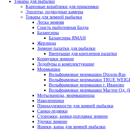
Товары для рыбалки
Карповые кораблики для прикормки
Эхолоты, подводные камеры
Товары для зимней рыбалки
Леска зимняя
Снасть рыболовная Балда
Балансиры
Балансиры ЯМАН
Жерлицы
Зимние палатки для рыбалки
Ввертыши для крепления палатки
Кормушки зимние
Ледобуры и комплектующие
Мормышки
Вольфрамовые мормышки Dixxon-Rus
Вольфрамовые мормышки TRUE WEIG
Вольфрамовые мормышки г. Иваново
Вольфрамовые мормышки Мастер Од. (
Мотыльницы, мормышницы
Наколенники
Принадлежности для зимней рыбалки
Санки-ледянки
Сторожки, кивки,поплавки зимние
Удочки зимние
Ящики, каны для зимней рыбалки