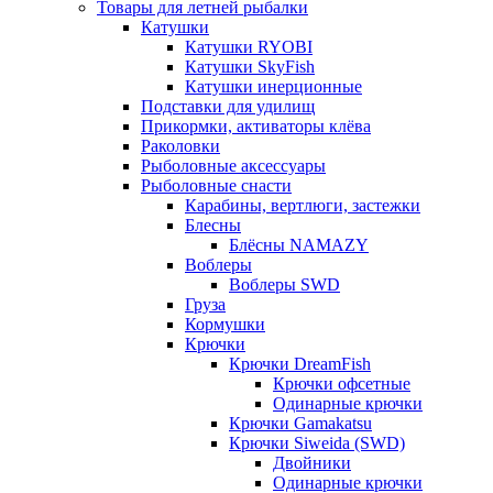
Товары для летней рыбалки
Катушки
Катушки RYOBI
Катушки SkyFish
Катушки инерционные
Подставки для удилищ
Прикормки, активаторы клёва
Раколовки
Рыболовные аксессуары
Рыболовные снасти
Карабины, вертлюги, застежки
Блесны
Блёсны NAMAZY
Воблеры
Воблеры SWD
Груза
Кормушки
Крючки
Крючки DreamFish
Крючки офсетные
Одинарные крючки
Крючки Gamakatsu
Крючки Siweida (SWD)
Двойники
Одинарные крючки