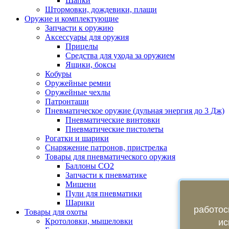
Шапки
Штормовки, дождевики, плащи
Оружие и комплектующие
Запчасти к оружию
Аксессуары для оружия
Прицелы
Средства для ухода за оружием
Ящики, боксы
Кобуры
Оружейные ремни
Оружейные чехлы
Патронташи
Пневматическое оружие (дульная энергия до 3 Дж)
Пневматические винтовки
Пневматические пистолеты
Рогатки и шарики
Снаряжение патронов, пристрелка
Товары для пневматического оружия
Баллоны СО2
Запчасти к пневматике
Мишени
Пули для пневматики
Шарики
работос
Товары для охоты
Кротоловки, мышеловки
ис