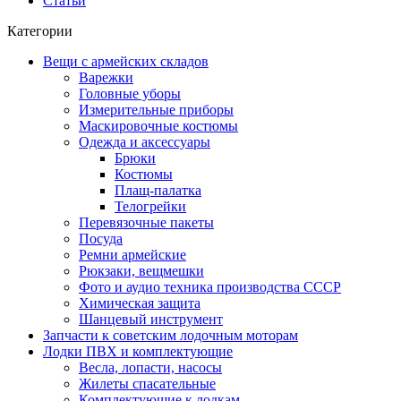
Статьи
Категории
Вещи с армейских складов
Варежки
Головные уборы
Измерительные приборы
Маскировочные костюмы
Одежда и аксессуары
Брюки
Костюмы
Плащ-палатка
Телогрейки
Перевязочные пакеты
Посуда
Ремни армейские
Рюкзаки, вещмешки
Фото и аудио техника производства СССР
Химическая защита
Шанцевый инструмент
Запчасти к советским лодочным моторам
Лодки ПВХ и комплектующие
Весла, лопасти, насосы
Жилеты спасательные
Комплектующие к лодкам