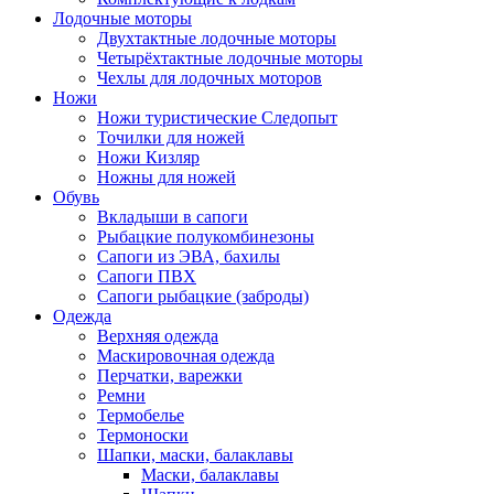
Лодочные моторы
Двухтактные лодочные моторы
Четырёхтактные лодочные моторы
Чехлы для лодочных моторов
Ножи
Ножи туристические Следопыт
Точилки для ножей
Ножи Кизляр
Ножны для ножей
Обувь
Вкладыши в сапоги
Рыбацкие полукомбинезоны
Сапоги из ЭВА, бахилы
Сапоги ПВХ
Сапоги рыбацкие (заброды)
Одежда
Верхняя одежда
Маскировочная одежда
Перчатки, варежки
Ремни
Термобелье
Термоноски
Шапки, маски, балаклавы
Маски, балаклавы