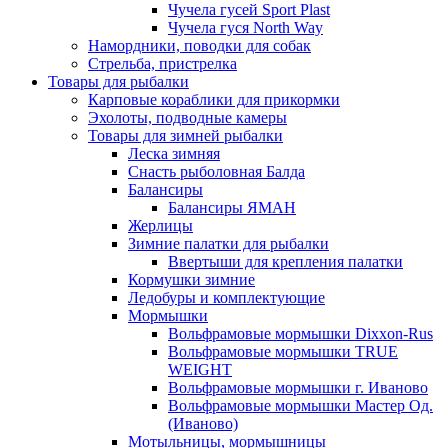
Чучела гусей Sport Plast
Чучела гуся North Way
Намордники, поводки для собак
Стрельба, пристрелка
Товары для рыбалки
Карповые кораблики для прикормки
Эхолоты, подводные камеры
Товары для зимней рыбалки
Леска зимняя
Снасть рыболовная Балда
Балансиры
Балансиры ЯМАН
Жерлицы
Зимние палатки для рыбалки
Ввертыши для крепления палатки
Кормушки зимние
Ледобуры и комплектующие
Мормышки
Вольфрамовые мормышки Dixxon-Rus
Вольфрамовые мормышки TRUE
WEIGHT
Вольфрамовые мормышки г. Иваново
Вольфрамовые мормышки Мастер Од.
(Иваново)
Мотыльницы, мормышницы