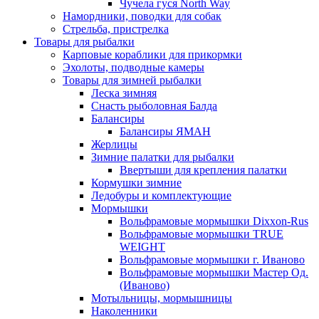
Чучела гуся North Way
Намордники, поводки для собак
Стрельба, пристрелка
Товары для рыбалки
Карповые кораблики для прикормки
Эхолоты, подводные камеры
Товары для зимней рыбалки
Леска зимняя
Снасть рыболовная Балда
Балансиры
Балансиры ЯМАН
Жерлицы
Зимние палатки для рыбалки
Ввертыши для крепления палатки
Кормушки зимние
Ледобуры и комплектующие
Мормышки
Вольфрамовые мормышки Dixxon-Rus
Вольфрамовые мормышки TRUE
WEIGHT
Вольфрамовые мормышки г. Иваново
Вольфрамовые мормышки Мастер Од.
(Иваново)
Мотыльницы, мормышницы
Наколенники