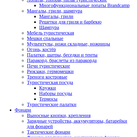
Многофункциональные лопаты Brandcamp
Мангалы, грили, шампура
Мангалы, грили
Решетки для гриля и барбекю
Шампура
Мебель туристическая
Мешки спальные
Мультитулы, ножи складные, ножницы
Огонь, костёр
Палатки, шатры, беседки и тенты
Паракорд, браслеты из паракорда
Печи туристические
Рюкзаки, гермомешки
Треноги костровые
Туристическая посуда
Кружки
Наборы посуды
Термосы
Туристические палатки
Фонари
Выносные кнопки, крепления
Зарядные устройства, аккумуляторы, батарейки
для фонарей
Тактические фонари