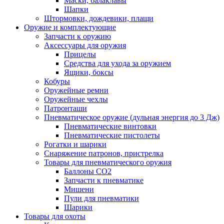
Маски, балаклавы
Шапки
Штормовки, дождевики, плащи
Оружие и комплектующие
Запчасти к оружию
Аксессуары для оружия
Прицелы
Средства для ухода за оружием
Ящики, боксы
Кобуры
Оружейные ремни
Оружейные чехлы
Патронташи
Пневматическое оружие (дульная энергия до 3 Дж)
Пневматические винтовки
Пневматические пистолеты
Рогатки и шарики
Снаряжение патронов, пристрелка
Товары для пневматического оружия
Баллоны СО2
Запчасти к пневматике
Мишени
Пули для пневматики
Шарики
Товары для охоты