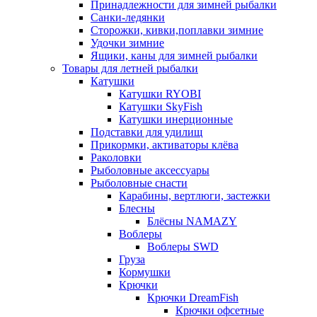
Принадлежности для зимней рыбалки
Санки-ледянки
Сторожки, кивки,поплавки зимние
Удочки зимние
Ящики, каны для зимней рыбалки
Товары для летней рыбалки
Катушки
Катушки RYOBI
Катушки SkyFish
Катушки инерционные
Подставки для удилищ
Прикормки, активаторы клёва
Раколовки
Рыболовные аксессуары
Рыболовные снасти
Карабины, вертлюги, застежки
Блесны
Блёсны NAMAZY
Воблеры
Воблеры SWD
Груза
Кормушки
Крючки
Крючки DreamFish
Крючки офсетные