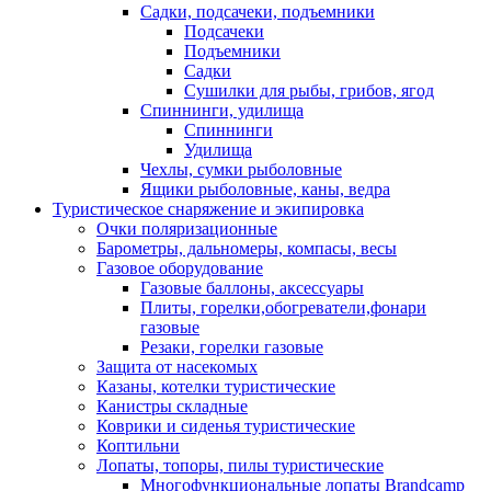
Садки, подсачеки, подъемники
Подсачеки
Подъемники
Садки
Сушилки для рыбы, грибов, ягод
Спиннинги, удилища
Спиннинги
Удилища
Чехлы, сумки рыболовные
Ящики рыболовные, каны, ведра
Туристическое снаряжение и экипировка
Очки поляризационные
Барометры, дальномеры, компасы, весы
Газовое оборудование
Газовые баллоны, аксессуары
Плиты, горелки,обогреватели,фонари
газовые
Резаки, горелки газовые
Защита от насекомых
Казаны, котелки туристические
Канистры складные
Коврики и сиденья туристические
Коптильни
Лопаты, топоры, пилы туристические
Многофункциональные лопаты Brandcamp