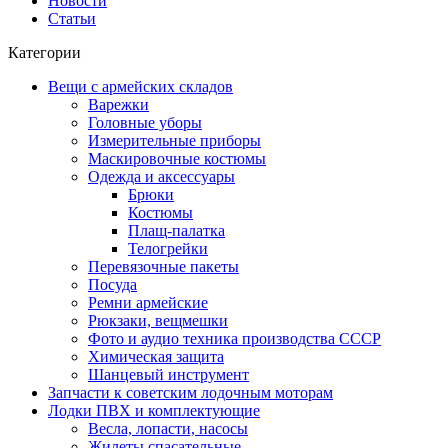
Новости
Статьи
Категории
Вещи с армейских складов
Варежки
Головные уборы
Измерительные приборы
Маскировочные костюмы
Одежда и аксессуары
Брюки
Костюмы
Плащ-палатка
Телогрейки
Перевязочные пакеты
Посуда
Ремни армейские
Рюкзаки, вещмешки
Фото и аудио техника производства СССР
Химическая защита
Шанцевый инструмент
Запчасти к советским лодочным моторам
Лодки ПВХ и комплектующие
Весла, лопасти, насосы
Жилеты спасательные