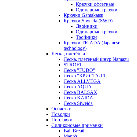
Крючки офсетные
Одинарные крючки
Крючки Gamakatsu
Крючки Siweida (SWD)
Двойники
Одинарные крючки
Тройники
Крючки TRIADA (Japanese
technology)
Леска, плетёнка
Леска, плетеный шнур Namazu
STROFT
Леска "FUDO"
Леска "КРИСТАЛЛ"
Леска ALLVEGA
Леска AQUA
Леска BALSAX
Леска KAIDA
Леска Siweida
Оснастки
Поводки
Поплавки
Силиконовые приманки
Bait Breath
Mann's