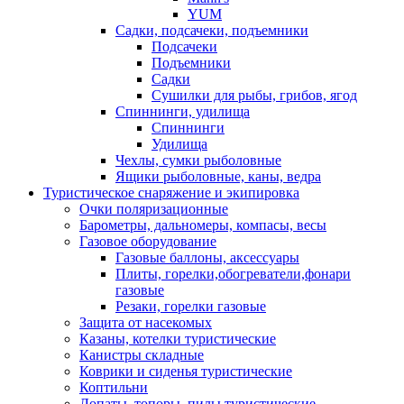
YUM
Садки, подсачеки, подъемники
Подсачеки
Подъемники
Садки
Сушилки для рыбы, грибов, ягод
Спиннинги, удилища
Спиннинги
Удилища
Чехлы, сумки рыболовные
Ящики рыболовные, каны, ведра
Туристическое снаряжение и экипировка
Очки поляризационные
Барометры, дальномеры, компасы, весы
Газовое оборудование
Газовые баллоны, аксессуары
Плиты, горелки,обогреватели,фонари
газовые
Резаки, горелки газовые
Защита от насекомых
Казаны, котелки туристические
Канистры складные
Коврики и сиденья туристические
Коптильни
Лопаты, топоры, пилы туристические