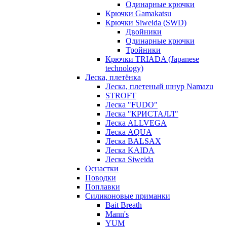
Одинарные крючки
Крючки Gamakatsu
Крючки Siweida (SWD)
Двойники
Одинарные крючки
Тройники
Крючки TRIADA (Japanese
technology)
Леска, плетёнка
Леска, плетеный шнур Namazu
STROFT
Леска "FUDO"
Леска "КРИСТАЛЛ"
Леска ALLVEGA
Леска AQUA
Леска BALSAX
Леска KAIDA
Леска Siweida
Оснастки
Поводки
Поплавки
Силиконовые приманки
Bait Breath
Mann's
YUM