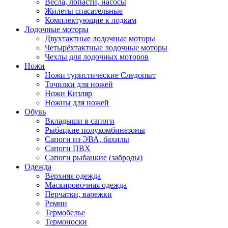
Весла, лопасти, насосы
Жилеты спасательные
Комплектующие к лодкам
Лодочные моторы
Двухтактные лодочные моторы
Четырёхтактные лодочные моторы
Чехлы для лодочных моторов
Ножи
Ножи туристические Следопыт
Точилки для ножей
Ножи Кизляр
Ножны для ножей
Обувь
Вкладыши в сапоги
Рыбацкие полукомбинезоны
Сапоги из ЭВА, бахилы
Сапоги ПВХ
Сапоги рыбацкие (заброды)
Одежда
Верхняя одежда
Маскировочная одежда
Перчатки, варежки
Ремни
Термобелье
Термоноски