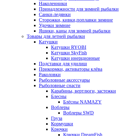
Наколенники
Принадлежности для зимней рыбалки
Санки-ледянки
Сторожки, кивки,поплавки зимние
Удочки зимние
Ящики, каны для зимней рыбалки
Товары для летней рыбалки
Катушки
Катушки RYOBI
Катушки SkyFish
Катушки инерционные
Подставки для удилищ
Прикормки, активаторы клёва
Раколовки
Рыболовные аксессуары
Рыболовные снасти
Карабины, вертлюги, застежки
Блесны
Блёсны NAMAZY
Воблеры
Воблеры SWD
Груза
Кормушки
Крючки
Крючки DreamFish