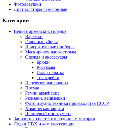
Фотоловушки
Дистилляторы самогонные
Категории
Вещи с армейских складов
Варежки
Головные уборы
Измерительные приборы
Маскировочные костюмы
Одежда и аксессуары
Брюки
Костюмы
Плащ-палатка
Телогрейки
Перевязочные пакеты
Посуда
Ремни армейские
Рюкзаки, вещмешки
Фото и аудио техника производства СССР
Химическая защита
Шанцевый инструмент
Запчасти к советским лодочным моторам
Лодки ПВХ и комплектующие