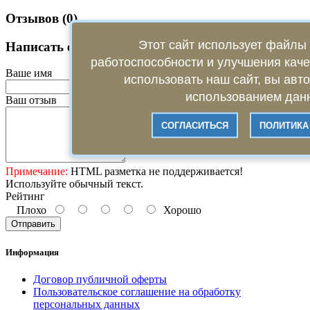
Отзывов (0)
Этот сайт использует файлы 
Написать отзыв
работоспособности и улучшения кач
Ваше имя
использовать наш сайт, вы авт
использованием данн
Ваш отзыв
СОГЛАСИТЬСЯ
ПОЛИТИКА
Примечание:
HTML разметка не поддерживается!
Используйте обычный текст.
Рейтинг
Плохо
Хорошо
Отправить
Информация
Договор публичной оферты
Пользовательское соглашение на обработку
персональных данных