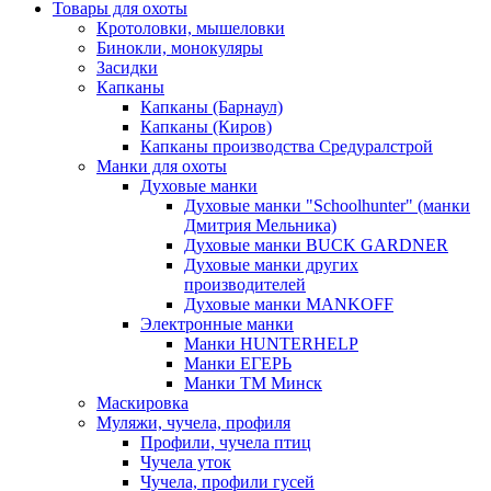
Товары для охоты
Кротоловки, мышеловки
Бинокли, монокуляры
Засидки
Капканы
Капканы (Барнаул)
Капканы (Киров)
Капканы производства Средуралстрой
Манки для охоты
Духовые манки
Духовые манки "Schoolhunter" (манки
Дмитрия Мельника)
Духовые манки BUCK GARDNER
Духовые манки других
производителей
Духовые манки MANKOFF
Электронные манки
Манки HUNTERHELP
Манки ЕГЕРЬ
Манки ТМ Минск
Маскировка
Муляжи, чучела, профиля
Профили, чучела птиц
Чучела уток
Чучела, профили гусей