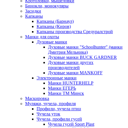
Кротоловки, мышеловки
Бинокли, монокуляры
Засидки
Капканы
Капканы (Барнаул)
Капканы (Киров)
Капканы производства Средуралстрой
Манки для охоты
Духовые манки
Духовые манки "Schoolhunter" (манки
Дмитрия Мельника)
Духовые манки BUCK GARDNER
Духовые манки других
производителей
Духовые манки MANKOFF
Электронные манки
Манки HUNTERHELP
Манки ЕГЕРЬ
Манки ТМ Минск
Маскировка
Муляжи, чучела, профиля
Профили, чучела птиц
Чучела уток
Чучела, профили гусей
Чучела гусей Sport Plast