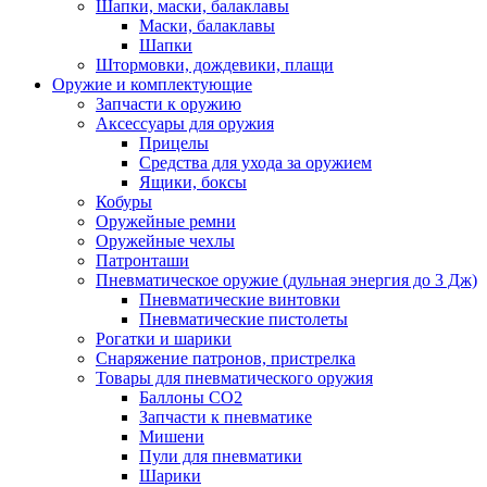
Шапки, маски, балаклавы
Маски, балаклавы
Шапки
Штормовки, дождевики, плащи
Оружие и комплектующие
Запчасти к оружию
Аксессуары для оружия
Прицелы
Средства для ухода за оружием
Ящики, боксы
Кобуры
Оружейные ремни
Оружейные чехлы
Патронташи
Пневматическое оружие (дульная энергия до 3 Дж)
Пневматические винтовки
Пневматические пистолеты
Рогатки и шарики
Снаряжение патронов, пристрелка
Товары для пневматического оружия
Баллоны СО2
Запчасти к пневматике
Мишени
Пули для пневматики
Шарики