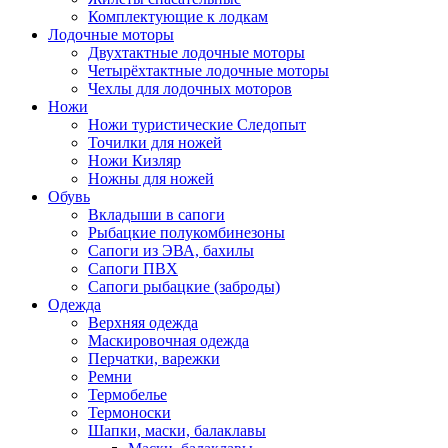
Комплектующие к лодкам
Лодочные моторы
Двухтактные лодочные моторы
Четырёхтактные лодочные моторы
Чехлы для лодочных моторов
Ножи
Ножи туристические Следопыт
Точилки для ножей
Ножи Кизляр
Ножны для ножей
Обувь
Вкладыши в сапоги
Рыбацкие полукомбинезоны
Сапоги из ЭВА, бахилы
Сапоги ПВХ
Сапоги рыбацкие (заброды)
Одежда
Верхняя одежда
Маскировочная одежда
Перчатки, варежки
Ремни
Термобелье
Термоноски
Шапки, маски, балаклавы