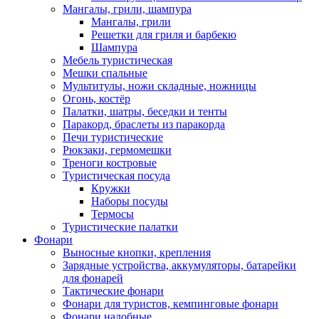
Мангалы, грили, шампура
Мангалы, грили
Решетки для гриля и барбекю
Шампура
Мебель туристическая
Мешки спальные
Мультитулы, ножи складные, ножницы
Огонь, костёр
Палатки, шатры, беседки и тенты
Паракорд, браслеты из паракорда
Печи туристические
Рюкзаки, гермомешки
Треноги костровые
Туристическая посуда
Кружки
Наборы посуды
Термосы
Туристические палатки
Фонари
Выносные кнопки, крепления
Зарядные устройства, аккумуляторы, батарейки
для фонарей
Тактические фонари
Фонари для туристов, кемпинговые фонари
Фонари налобные