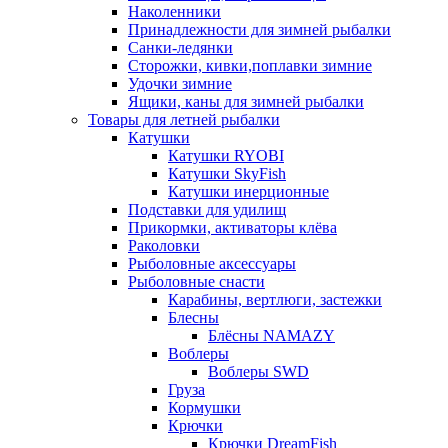
Наколенники
Принадлежности для зимней рыбалки
Санки-ледянки
Сторожки, кивки,поплавки зимние
Удочки зимние
Ящики, каны для зимней рыбалки
Товары для летней рыбалки
Катушки
Катушки RYOBI
Катушки SkyFish
Катушки инерционные
Подставки для удилищ
Прикормки, активаторы клёва
Раколовки
Рыболовные аксессуары
Рыболовные снасти
Карабины, вертлюги, застежки
Блесны
Блёсны NAMAZY
Воблеры
Воблеры SWD
Груза
Кормушки
Крючки
Крючки DreamFish