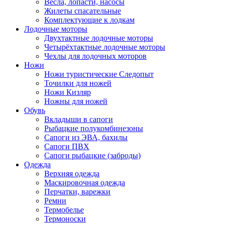
Весла, лопасти, насосы
Жилеты спасательные
Комплектующие к лодкам
Лодочные моторы
Двухтактные лодочные моторы
Четырёхтактные лодочные моторы
Чехлы для лодочных моторов
Ножи
Ножи туристические Следопыт
Точилки для ножей
Ножи Кизляр
Ножны для ножей
Обувь
Вкладыши в сапоги
Рыбацкие полукомбинезоны
Сапоги из ЭВА, бахилы
Сапоги ПВХ
Сапоги рыбацкие (заброды)
Одежда
Верхняя одежда
Маскировочная одежда
Перчатки, варежки
Ремни
Термобелье
Термоноски