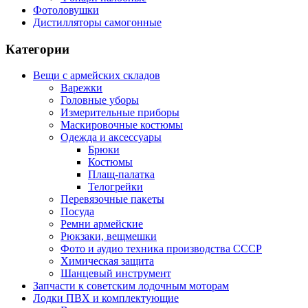
Фотоловушки
Дистилляторы самогонные
Категории
Вещи с армейских складов
Варежки
Головные уборы
Измерительные приборы
Маскировочные костюмы
Одежда и аксессуары
Брюки
Костюмы
Плащ-палатка
Телогрейки
Перевязочные пакеты
Посуда
Ремни армейские
Рюкзаки, вещмешки
Фото и аудио техника производства СССР
Химическая защита
Шанцевый инструмент
Запчасти к советским лодочным моторам
Лодки ПВХ и комплектующие