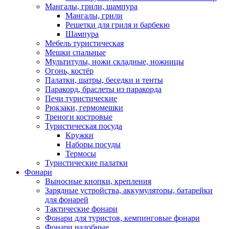
Мангалы, грили, шампура
Мангалы, грили
Решетки для гриля и барбекю
Шампура
Мебель туристическая
Мешки спальные
Мультитулы, ножи складные, ножницы
Огонь, костёр
Палатки, шатры, беседки и тенты
Паракорд, браслеты из паракорда
Печи туристические
Рюкзаки, гермомешки
Треноги костровые
Туристическая посуда
Кружки
Наборы посуды
Термосы
Туристические палатки
Фонари
Выносные кнопки, крепления
Зарядные устройства, аккумуляторы, батарейки
для фонарей
Тактические фонари
Фонари для туристов, кемпинговые фонари
Фонари налобные