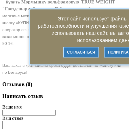
Мормышку вольфрамовую TRUE WEIGHT
​
Купить
"Гвоздешарик" гвоздик d2,0 шарик серебро
в нашем
магазине можно всего в несколько кликов. Для этого нажмите
Этот сайт использует файлы 
кнопку «КУПИТЬ» и оставьте свои контактные данные, чтобы
работоспособности и улучшения кач
оператор связался с Вами для утверждения заказа. Кроме того,
использовать наш сайт, вы авт
заказ можно оформить, позвонив нам по телефону +375 29 137
использованием данн
90 16.
СОГЛАСИТЬСЯ
ПОЛИТИКА
Ваш заказ в кратчайшие сроки будет доставлен по Минску или
по Беларуси!
Отзывов (0)
Написать отзыв
Ваше имя
Ваш отзыв