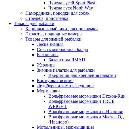
Чучела гусей Sport Plast
Чучела гуся North Way
Намордники, поводки для собак
Стрельба, пристрелка
Товары для рыбалки
Карповые кораблики для прикормки
Эхолоты, подводные камеры
Товары для зимней рыбалки
Леска зимняя
Снасть рыболовная Балда
Балансиры
Балансиры ЯМАН
Жерлицы
Зимние палатки для рыбалки
Ввертыши для крепления палатки
Кормушки зимние
Ледобуры и комплектующие
Мормышки
Вольфрамовые мормышки Dixxon-Rus
Вольфрамовые мормышки TRUE
WEIGHT
Вольфрамовые мормышки г. Иваново
Вольфрамовые мормышки Мастер Од.
(Иваново)
Мотыльницы, мормышницы