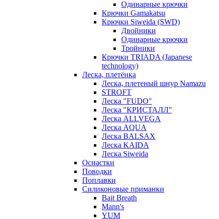
Одинарные крючки
Крючки Gamakatsu
Крючки Siweida (SWD)
Двойники
Одинарные крючки
Тройники
Крючки TRIADA (Japanese
technology)
Леска, плетёнка
Леска, плетеный шнур Namazu
STROFT
Леска "FUDO"
Леска "КРИСТАЛЛ"
Леска ALLVEGA
Леска AQUA
Леска BALSAX
Леска KAIDA
Леска Siweida
Оснастки
Поводки
Поплавки
Силиконовые приманки
Bait Breath
Mann's
YUM