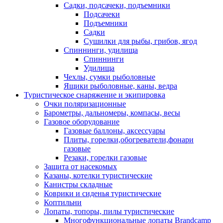
Садки, подсачеки, подъемники
Подсачеки
Подъемники
Садки
Сушилки для рыбы, грибов, ягод
Спиннинги, удилища
Спиннинги
Удилища
Чехлы, сумки рыболовные
Ящики рыболовные, каны, ведра
Туристическое снаряжение и экипировка
Очки поляризационные
Барометры, дальномеры, компасы, весы
Газовое оборудование
Газовые баллоны, аксессуары
Плиты, горелки,обогреватели,фонари
газовые
Резаки, горелки газовые
Защита от насекомых
Казаны, котелки туристические
Канистры складные
Коврики и сиденья туристические
Коптильни
Лопаты, топоры, пилы туристические
Многофункциональные лопаты Brandcamp