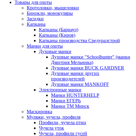
Товары для охоты
Кротоловки, мышеловки
Бинокли, монокуляры
Засидки
Капканы
Капканы (Барнаул)
Капканы (Киров)
Капканы производства Средуралстрой
Манки для охоты
Духовые манки
Духовые манки "Schoolhunter" (манки
Дмитрия Мельника)
Духовые манки BUCK GARDNER
Духовые манки других
производителей
Духовые манки MANKOFF
Электронные манки
Манки HUNTERHELP
Манки ЕГЕРЬ
Манки ТМ Минск
Маскировка
Муляжи, чучела, профиля
Профили, чучела птиц
Чучела уток
Чучела, профили гусей