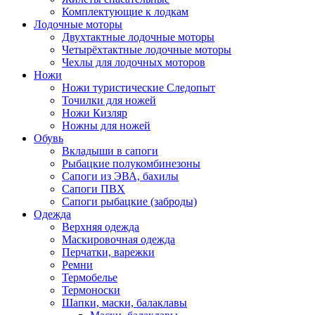
Комплектующие к лодкам
Лодочные моторы
Двухтактные лодочные моторы
Четырёхтактные лодочные моторы
Чехлы для лодочных моторов
Ножи
Ножи туристические Следопыт
Точилки для ножей
Ножи Кизляр
Ножны для ножей
Обувь
Вкладыши в сапоги
Рыбацкие полукомбинезоны
Сапоги из ЭВА, бахилы
Сапоги ПВХ
Сапоги рыбацкие (заброды)
Одежда
Верхняя одежда
Маскировочная одежда
Перчатки, варежки
Ремни
Термобелье
Термоноски
Шапки, маски, балаклавы