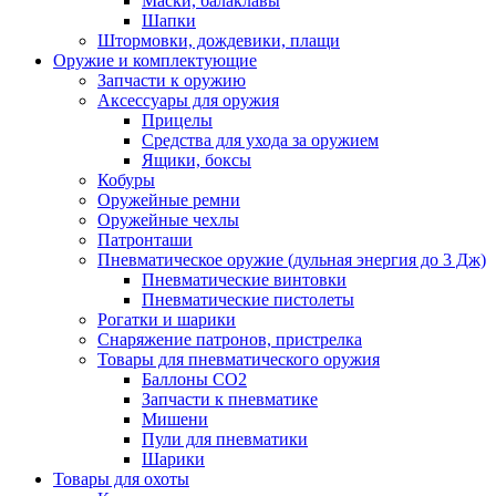
Маски, балаклавы
Шапки
Штормовки, дождевики, плащи
Оружие и комплектующие
Запчасти к оружию
Аксессуары для оружия
Прицелы
Средства для ухода за оружием
Ящики, боксы
Кобуры
Оружейные ремни
Оружейные чехлы
Патронташи
Пневматическое оружие (дульная энергия до 3 Дж)
Пневматические винтовки
Пневматические пистолеты
Рогатки и шарики
Снаряжение патронов, пристрелка
Товары для пневматического оружия
Баллоны СО2
Запчасти к пневматике
Мишени
Пули для пневматики
Шарики
Товары для охоты