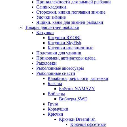
Принадлежности для зимней рыбалки
Санки-ледянки
Сторожки, кивки,поплавки зимние
Удочки зимние
Ящики, каны для зимней рыбалки
Товары для летней рыбалки
Катушки
Катушки RYOBI
Катушки SkyFish
Катушки инерционные
Подставки для удилищ
Прикормки, активаторы клёва
Раколовки
Рыболовные аксессуары
Рыболовные снасти
Карабины, вертлюги, застежки
Блесны
Блёсны NAMAZY
Воблеры
Воблеры SWD
Груза
Кормушки
Крючки
Крючки DreamFish
Крючки офсетные