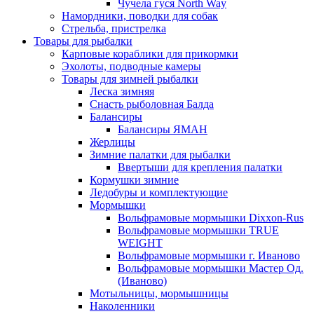
Чучела гуся North Way
Намордники, поводки для собак
Стрельба, пристрелка
Товары для рыбалки
Карповые кораблики для прикормки
Эхолоты, подводные камеры
Товары для зимней рыбалки
Леска зимняя
Снасть рыболовная Балда
Балансиры
Балансиры ЯМАН
Жерлицы
Зимние палатки для рыбалки
Ввертыши для крепления палатки
Кормушки зимние
Ледобуры и комплектующие
Мормышки
Вольфрамовые мормышки Dixxon-Rus
Вольфрамовые мормышки TRUE
WEIGHT
Вольфрамовые мормышки г. Иваново
Вольфрамовые мормышки Мастер Од.
(Иваново)
Мотыльницы, мормышницы
Наколенники