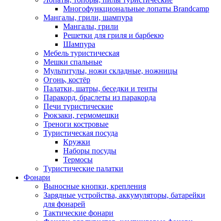
Многофункциональные лопаты Brandcamp
Мангалы, грили, шампура
Мангалы, грили
Решетки для гриля и барбекю
Шампура
Мебель туристическая
Мешки спальные
Мультитулы, ножи складные, ножницы
Огонь, костёр
Палатки, шатры, беседки и тенты
Паракорд, браслеты из паракорда
Печи туристические
Рюкзаки, гермомешки
Треноги костровые
Туристическая посуда
Кружки
Наборы посуды
Термосы
Туристические палатки
Фонари
Выносные кнопки, крепления
Зарядные устройства, аккумуляторы, батарейки
для фонарей
Тактические фонари