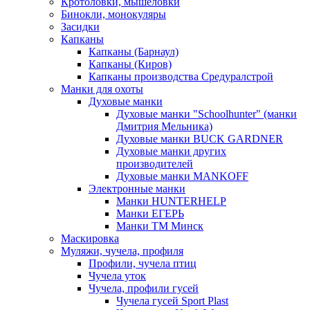
Кротоловки, мышеловки
Бинокли, монокуляры
Засидки
Капканы
Капканы (Барнаул)
Капканы (Киров)
Капканы производства Средуралстрой
Манки для охоты
Духовые манки
Духовые манки "Schoolhunter" (манки
Дмитрия Мельника)
Духовые манки BUCK GARDNER
Духовые манки других
производителей
Духовые манки MANKOFF
Электронные манки
Манки HUNTERHELP
Манки ЕГЕРЬ
Манки ТМ Минск
Маскировка
Муляжи, чучела, профиля
Профили, чучела птиц
Чучела уток
Чучела, профили гусей
Чучела гусей Sport Plast