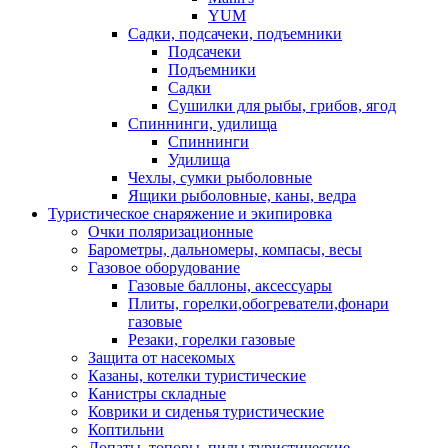
YUM
Садки, подсачеки, подъемники
Подсачеки
Подъемники
Садки
Сушилки для рыбы, грибов, ягод
Спиннинги, удилища
Спиннинги
Удилища
Чехлы, сумки рыболовные
Ящики рыболовные, каны, ведра
Туристическое снаряжение и экипировка
Очки поляризационные
Барометры, дальномеры, компасы, весы
Газовое оборудование
Газовые баллоны, аксессуары
Плиты, горелки,обогреватели,фонари
газовые
Резаки, горелки газовые
Защита от насекомых
Казаны, котелки туристические
Канистры складные
Коврики и сиденья туристические
Коптильни
Лопаты, топоры, пилы туристические