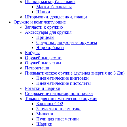
Шапки, маски, балаклавы
Маски, балаклавы
Шапки
Штормовки, дождевики, плащи
Оружие и комплектующие
Запчасти к оружию
Аксессуары для оружия
Прицелы
Средства для ухода за оружием
Ящики, боксы
Кобуры
Оружейные ремни
Оружейные чехлы
Патронташи
Пневматическое оружие (дульная энергия до 3 Дж)
Пневматические винтовки
Пневматические пистолеты
Рогатки и шарики
Снаряжение патронов, пристрелка
Товары для пневматического оружия
Баллоны СО2
Запчасти к пневматике
Мишени
Пули для пневматики
Шарики