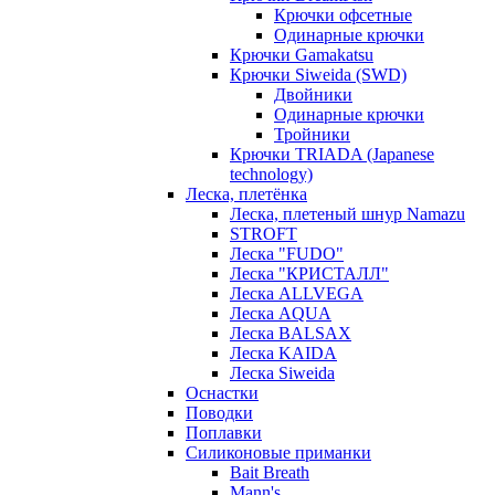
Крючки офсетные
Одинарные крючки
Крючки Gamakatsu
Крючки Siweida (SWD)
Двойники
Одинарные крючки
Тройники
Крючки TRIADA (Japanese
technology)
Леска, плетёнка
Леска, плетеный шнур Namazu
STROFT
Леска "FUDO"
Леска "КРИСТАЛЛ"
Леска ALLVEGA
Леска AQUA
Леска BALSAX
Леска KAIDA
Леска Siweida
Оснастки
Поводки
Поплавки
Силиконовые приманки
Bait Breath
Mann's