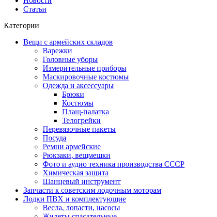
Новости
Статьи
Категории
Вещи с армейских складов
Варежки
Головные уборы
Измерительные приборы
Маскировочные костюмы
Одежда и аксессуары
Брюки
Костюмы
Плащ-палатка
Телогрейки
Перевязочные пакеты
Посуда
Ремни армейские
Рюкзаки, вещмешки
Фото и аудио техника производства СССР
Химическая защита
Шанцевый инструмент
Запчасти к советским лодочным моторам
Лодки ПВХ и комплектующие
Весла, лопасти, насосы
Жилеты спасательные