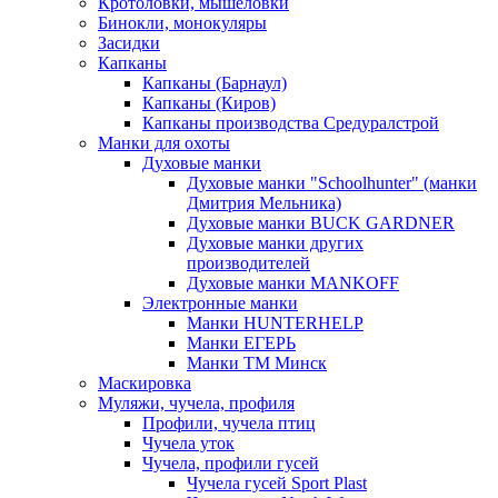
Кротоловки, мышеловки
Бинокли, монокуляры
Засидки
Капканы
Капканы (Барнаул)
Капканы (Киров)
Капканы производства Средуралстрой
Манки для охоты
Духовые манки
Духовые манки "Schoolhunter" (манки
Дмитрия Мельника)
Духовые манки BUCK GARDNER
Духовые манки других
производителей
Духовые манки MANKOFF
Электронные манки
Манки HUNTERHELP
Манки ЕГЕРЬ
Манки ТМ Минск
Маскировка
Муляжи, чучела, профиля
Профили, чучела птиц
Чучела уток
Чучела, профили гусей
Чучела гусей Sport Plast