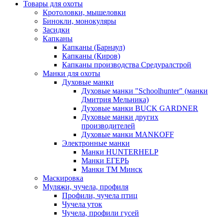
Товары для охоты
Кротоловки, мышеловки
Бинокли, монокуляры
Засидки
Капканы
Капканы (Барнаул)
Капканы (Киров)
Капканы производства Средуралстрой
Манки для охоты
Духовые манки
Духовые манки "Schoolhunter" (манки
Дмитрия Мельника)
Духовые манки BUCK GARDNER
Духовые манки других
производителей
Духовые манки MANKOFF
Электронные манки
Манки HUNTERHELP
Манки ЕГЕРЬ
Манки ТМ Минск
Маскировка
Муляжи, чучела, профиля
Профили, чучела птиц
Чучела уток
Чучела, профили гусей