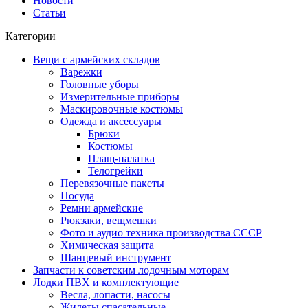
Новости
Статьи
Категории
Вещи с армейских складов
Варежки
Головные уборы
Измерительные приборы
Маскировочные костюмы
Одежда и аксессуары
Брюки
Костюмы
Плащ-палатка
Телогрейки
Перевязочные пакеты
Посуда
Ремни армейские
Рюкзаки, вещмешки
Фото и аудио техника производства СССР
Химическая защита
Шанцевый инструмент
Запчасти к советским лодочным моторам
Лодки ПВХ и комплектующие
Весла, лопасти, насосы
Жилеты спасательные