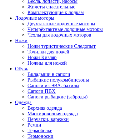
Весла, лопасти, насосы
Жилеты спасательные
Комплектующие к лодкам
Лодочные моторы
Двухтактные лодочные моторы
Четырёхтактные лодочные моторы
Чехлы для лодочных моторов
Ножи
Ножи туристические Следопыт
Точилки для ножей
Ножи Кизляр
Ножны для ножей
Обувь
Вкладыши в сапоги
Рыбацкие полукомбинезоны
Сапоги из ЭВА, бахилы
Сапоги ПВХ
Сапоги рыбацкие (заброды)
Одежда
Верхняя одежда
Маскировочная одежда
Перчатки, варежки
Ремни
Термобелье
Термоноски