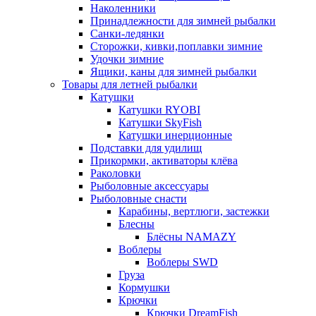
Наколенники
Принадлежности для зимней рыбалки
Санки-ледянки
Сторожки, кивки,поплавки зимние
Удочки зимние
Ящики, каны для зимней рыбалки
Товары для летней рыбалки
Катушки
Катушки RYOBI
Катушки SkyFish
Катушки инерционные
Подставки для удилищ
Прикормки, активаторы клёва
Раколовки
Рыболовные аксессуары
Рыболовные снасти
Карабины, вертлюги, застежки
Блесны
Блёсны NAMAZY
Воблеры
Воблеры SWD
Груза
Кормушки
Крючки
Крючки DreamFish