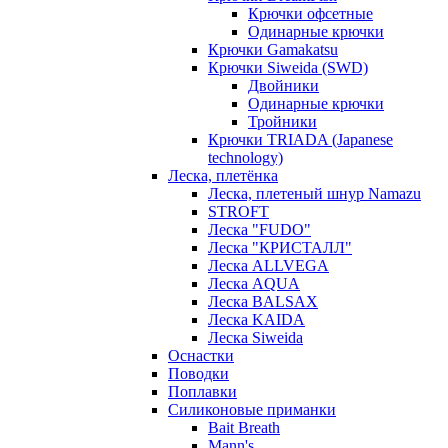
Крючки офсетные
Одинарные крючки
Крючки Gamakatsu
Крючки Siweida (SWD)
Двойники
Одинарные крючки
Тройники
Крючки TRIADA (Japanese
technology)
Леска, плетёнка
Леска, плетеный шнур Namazu
STROFT
Леска "FUDO"
Леска "КРИСТАЛЛ"
Леска ALLVEGA
Леска AQUA
Леска BALSAX
Леска KAIDA
Леска Siweida
Оснастки
Поводки
Поплавки
Силиконовые приманки
Bait Breath
Mann's