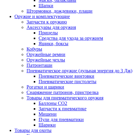
Маски, балаклавы
Шапки
Штормовки, дождевики, плащи
Оружие и комплектующие
Запчасти к оружию
Аксессуары для оружия
Прицелы
Средства для ухода за оружием
Ящики, боксы
Кобуры
Оружейные ремни
Оружейные чехлы
Патронташи
Пневматическое оружие (дульная энергия до 3 Дж)
Пневматические винтовки
Пневматические пистолеты
Рогатки и шарики
Снаряжение патронов, пристрелка
Товары для пневматического оружия
Баллоны СО2
Запчасти к пневматике
Мишени
Пули для пневматики
Шарики
Товары для охоты