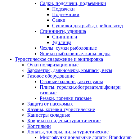
Садки, подсачеки, подъемники
Подсачеки
Подъемники
Садки
Сушилки для рыбы, грибов, ягод
Спиннинги, удилища
Спиннинги
Удилища
Чехлы, сумки рыболовные
Ящики рыболовные, каны, ведра
Туристическое снаряжение и экипировка
Очки поляризационные
Барометры, дальномеры, компасы, весы
Газовое оборудование
Газовые баллоны, аксессуары
Плиты, горелки,обогреватели,фонари
газовые
Резаки, горелки газовые
Защита от насекомых
Казаны, котелки туристические
Канистры складные
Коврики и сиденья туристические
Коптильни
Лопаты, топоры, пилы туристические
Многофункциональные лопаты Brandcamp