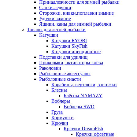
Принадлежности для зимней рыбалки
Санки-ледянки
Сторожки, кивки,поплавки зимние
Удочки зимние
Ящики, каны для зимней рыбалки
Товары для летней рыбалки
Катушки
Катушки RYOBI
Катушки SkyFish
Катушки инерционные
Подставки для удилищ
Прикормки, активаторы клёва
Раколовки
Рыболовные аксессуары
Рыболовные снасти
Карабины, вертлюги, застежки
Блесны
Блёсны NAMAZY
Воблеры
Воблеры SWD
Груза
Кормушки
Крючки
Крючки DreamFish
Крючки офсетные