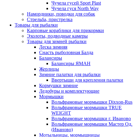
Чучела гусей Sport Plast
Чучела гуся North Way
Намордники, поводки для собак
Стрельба, пристрелка
Товары для рыбалки
Карповые кораблики для прикормки
Эхолоты, подводные камеры
Товары для зимней рыбалки
Леска зимняя
Снасть рыболовная Балда
Балансиры
Балансиры ЯМАН
Жерлицы
Зимние палатки для рыбалки
Ввертыши для крепления палатки
Кормушки зимние
Ледобуры и комплектующие
Мормышки
Вольфрамовые мормышки Dixxon-Rus
Вольфрамовые мормышки TRUE
WEIGHT
Вольфрамовые мормышки г. Иваново
Вольфрамовые мормышки Мастер Од.
(Иваново)
Мотыльницы, мормышницы