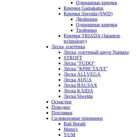
Одинарные крючки
Крючки Gamakatsu
Крючки Siweida (SWD)
Двойники
Одинарные крючки
Тройники
Крючки TRIADA (Japanese
technology)
Леска, плетёнка
Леска, плетеный шнур Namazu
STROFT
Леска "FUDO"
Леска "КРИСТАЛЛ"
Леска ALLVEGA
Леска AQUA
Леска BALSAX
Леска KAIDA
Леска Siweida
Оснастки
Поводки
Поплавки
Силиконовые приманки
Bait Breath
Mann's
YUM