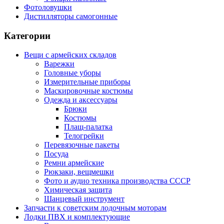
Фотоловушки
Дистилляторы самогонные
Категории
Вещи с армейских складов
Варежки
Головные уборы
Измерительные приборы
Маскировочные костюмы
Одежда и аксессуары
Брюки
Костюмы
Плащ-палатка
Телогрейки
Перевязочные пакеты
Посуда
Ремни армейские
Рюкзаки, вещмешки
Фото и аудио техника производства СССР
Химическая защита
Шанцевый инструмент
Запчасти к советским лодочным моторам
Лодки ПВХ и комплектующие