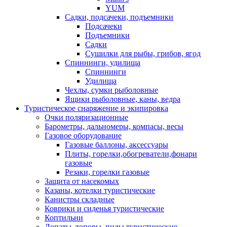
YUM
Садки, подсачеки, подъемники
Подсачеки
Подъемники
Садки
Сушилки для рыбы, грибов, ягод
Спиннинги, удилища
Спиннинги
Удилища
Чехлы, сумки рыболовные
Ящики рыболовные, каны, ведра
Туристическое снаряжение и экипировка
Очки поляризационные
Барометры, дальномеры, компасы, весы
Газовое оборудование
Газовые баллоны, аксессуары
Плиты, горелки,обогреватели,фонари
газовые
Резаки, горелки газовые
Защита от насекомых
Казаны, котелки туристические
Канистры складные
Коврики и сиденья туристические
Коптильни
Лопаты, топоры, пилы туристические