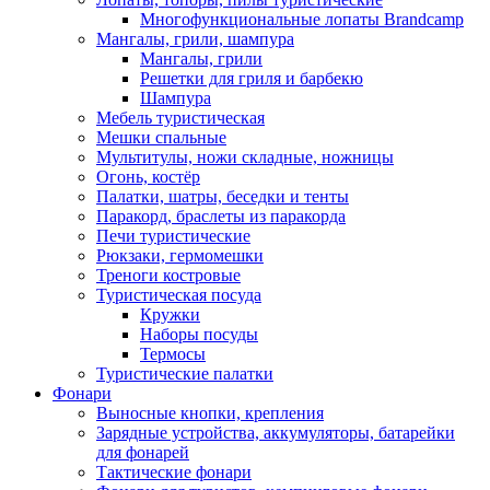
Многофункциональные лопаты Brandcamp
Мангалы, грили, шампура
Мангалы, грили
Решетки для гриля и барбекю
Шампура
Мебель туристическая
Мешки спальные
Мультитулы, ножи складные, ножницы
Огонь, костёр
Палатки, шатры, беседки и тенты
Паракорд, браслеты из паракорда
Печи туристические
Рюкзаки, гермомешки
Треноги костровые
Туристическая посуда
Кружки
Наборы посуды
Термосы
Туристические палатки
Фонари
Выносные кнопки, крепления
Зарядные устройства, аккумуляторы, батарейки
для фонарей
Тактические фонари