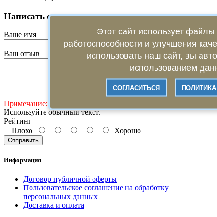
Написать отзыв
Этот сайт использует файлы 
Ваше имя
работоспособности и улучшения кач
Ваш отзыв
использовать наш сайт, вы авт
использованием данн
СОГЛАСИТЬСЯ
ПОЛИТИКА
Примечание:
HTML разметка не поддерживается!
Используйте обычный текст.
Рейтинг
Плохо
Хорошо
Отправить
Информация
Договор публичной оферты
Пользовательское соглашение на обработку
персональных данных
Доставка и оплата