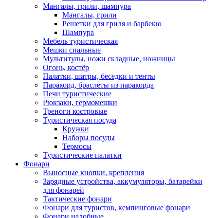
Мангалы, грили, шампура
Мангалы, грили
Решетки для гриля и барбекю
Шампура
Мебель туристическая
Мешки спальные
Мультитулы, ножи складные, ножницы
Огонь, костёр
Палатки, шатры, беседки и тенты
Паракорд, браслеты из паракорда
Печи туристические
Рюкзаки, гермомешки
Треноги костровые
Туристическая посуда
Кружки
Наборы посуды
Термосы
Туристические палатки
Фонари
Выносные кнопки, крепления
Зарядные устройства, аккумуляторы, батарейки
для фонарей
Тактические фонари
Фонари для туристов, кемпинговые фонари
Фонари налобные