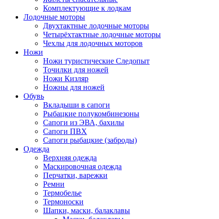
Комплектующие к лодкам
Лодочные моторы
Двухтактные лодочные моторы
Четырёхтактные лодочные моторы
Чехлы для лодочных моторов
Ножи
Ножи туристические Следопыт
Точилки для ножей
Ножи Кизляр
Ножны для ножей
Обувь
Вкладыши в сапоги
Рыбацкие полукомбинезоны
Сапоги из ЭВА, бахилы
Сапоги ПВХ
Сапоги рыбацкие (заброды)
Одежда
Верхняя одежда
Маскировочная одежда
Перчатки, варежки
Ремни
Термобелье
Термоноски
Шапки, маски, балаклавы