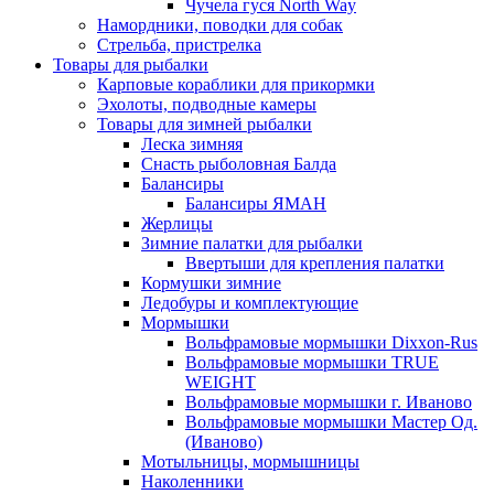
Чучела гуся North Way
Намордники, поводки для собак
Стрельба, пристрелка
Товары для рыбалки
Карповые кораблики для прикормки
Эхолоты, подводные камеры
Товары для зимней рыбалки
Леска зимняя
Снасть рыболовная Балда
Балансиры
Балансиры ЯМАН
Жерлицы
Зимние палатки для рыбалки
Ввертыши для крепления палатки
Кормушки зимние
Ледобуры и комплектующие
Мормышки
Вольфрамовые мормышки Dixxon-Rus
Вольфрамовые мормышки TRUE
WEIGHT
Вольфрамовые мормышки г. Иваново
Вольфрамовые мормышки Мастер Од.
(Иваново)
Мотыльницы, мормышницы
Наколенники