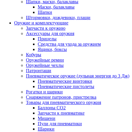
Шапки, маски, балаклавы
Маски, балаклавы
Шапки
Штормовки, дождевики, плащи
Оружие и комплектующие
Запчасти к оружию
Аксессуары для оружия
Прицелы
Средства для ухода за оружием
Ящики, боксы
Кобуры
Оружейные ремни
Оружейные чехлы
Патронташи
Пневматическое оружие (дульная энергия до 3 Дж)
Пневматические винтовки
Пневматические пистолеты
Рогатки и шарики
Снаряжение патронов, пристрелка
Товары для пневматического оружия
Баллоны СО2
Запчасти к пневматике
Мишени
Пули для пневматики
Шарики