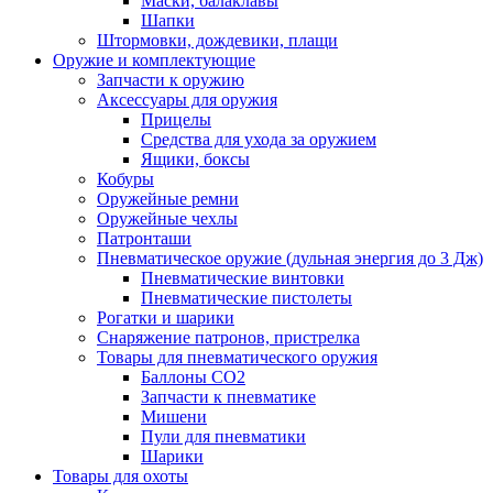
Маски, балаклавы
Шапки
Штормовки, дождевики, плащи
Оружие и комплектующие
Запчасти к оружию
Аксессуары для оружия
Прицелы
Средства для ухода за оружием
Ящики, боксы
Кобуры
Оружейные ремни
Оружейные чехлы
Патронташи
Пневматическое оружие (дульная энергия до 3 Дж)
Пневматические винтовки
Пневматические пистолеты
Рогатки и шарики
Снаряжение патронов, пристрелка
Товары для пневматического оружия
Баллоны СО2
Запчасти к пневматике
Мишени
Пули для пневматики
Шарики
Товары для охоты