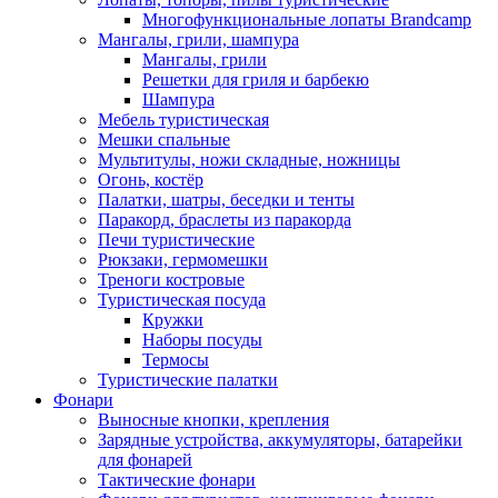
Многофункциональные лопаты Brandcamp
Мангалы, грили, шампура
Мангалы, грили
Решетки для гриля и барбекю
Шампура
Мебель туристическая
Мешки спальные
Мультитулы, ножи складные, ножницы
Огонь, костёр
Палатки, шатры, беседки и тенты
Паракорд, браслеты из паракорда
Печи туристические
Рюкзаки, гермомешки
Треноги костровые
Туристическая посуда
Кружки
Наборы посуды
Термосы
Туристические палатки
Фонари
Выносные кнопки, крепления
Зарядные устройства, аккумуляторы, батарейки
для фонарей
Тактические фонари