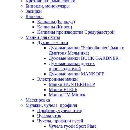
Кротоловки, мышеловки
Бинокли, монокуляры
Засидки
Капканы
Капканы (Барнаул)
Капканы (Киров)
Капканы производства Средуралстрой
Манки для охоты
Духовые манки
Духовые манки "Schoolhunter" (манки
Дмитрия Мельника)
Духовые манки BUCK GARDNER
Духовые манки других
производителей
Духовые манки MANKOFF
Электронные манки
Манки HUNTERHELP
Манки ЕГЕРЬ
Манки ТМ Минск
Маскировка
Муляжи, чучела, профиля
Профили, чучела птиц
Чучела уток
Чучела, профили гусей
Чучела гусей Sport Plast