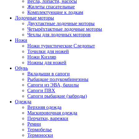
Весла, лопасти, насосы
Жилеты спасательные
Комплектующие к лодкам
Лодочные моторы
Двухтактные лодочные моторы
Четырёхтактные лодочные моторы
Чехлы для лодочных моторов
Ножи
Ножи туристические Следопыт
Точилки для ножей
Ножи Кизляр
Ножны для ножей
Обувь
Вкладыши в сапоги
Рыбацкие полукомбинезоны
Сапоги из ЭВА, бахилы
Сапоги ПВХ
Сапоги рыбацкие (заброды)
Одежда
Верхняя одежда
Маскировочная одежда
Перчатки, варежки
Ремни
Термобелье
Термоноски