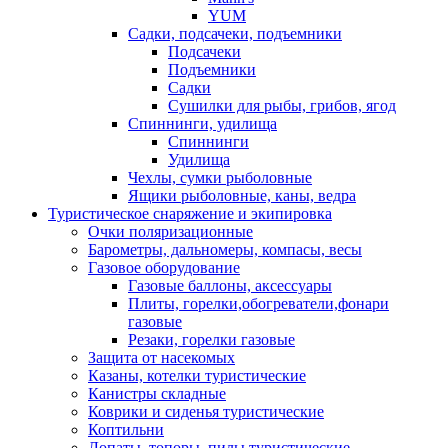
YUM
Садки, подсачеки, подъемники
Подсачеки
Подъемники
Садки
Сушилки для рыбы, грибов, ягод
Спиннинги, удилища
Спиннинги
Удилища
Чехлы, сумки рыболовные
Ящики рыболовные, каны, ведра
Туристическое снаряжение и экипировка
Очки поляризационные
Барометры, дальномеры, компасы, весы
Газовое оборудование
Газовые баллоны, аксессуары
Плиты, горелки,обогреватели,фонари
газовые
Резаки, горелки газовые
Защита от насекомых
Казаны, котелки туристические
Канистры складные
Коврики и сиденья туристические
Коптильни
Лопаты, топоры, пилы туристические