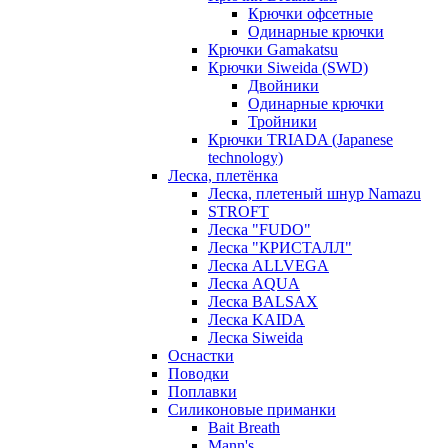
Крючки офсетные
Одинарные крючки
Крючки Gamakatsu
Крючки Siweida (SWD)
Двойники
Одинарные крючки
Тройники
Крючки TRIADA (Japanese
technology)
Леска, плетёнка
Леска, плетеный шнур Namazu
STROFT
Леска "FUDO"
Леска "КРИСТАЛЛ"
Леска ALLVEGA
Леска AQUA
Леска BALSAX
Леска KAIDA
Леска Siweida
Оснастки
Поводки
Поплавки
Силиконовые приманки
Bait Breath
Mann's