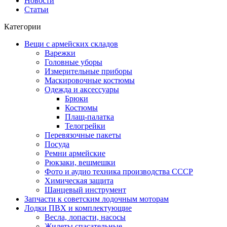
Новости
Статьи
Категории
Вещи с армейских складов
Варежки
Головные уборы
Измерительные приборы
Маскировочные костюмы
Одежда и аксессуары
Брюки
Костюмы
Плащ-палатка
Телогрейки
Перевязочные пакеты
Посуда
Ремни армейские
Рюкзаки, вещмешки
Фото и аудио техника производства СССР
Химическая защита
Шанцевый инструмент
Запчасти к советским лодочным моторам
Лодки ПВХ и комплектующие
Весла, лопасти, насосы
Жилеты спасательные