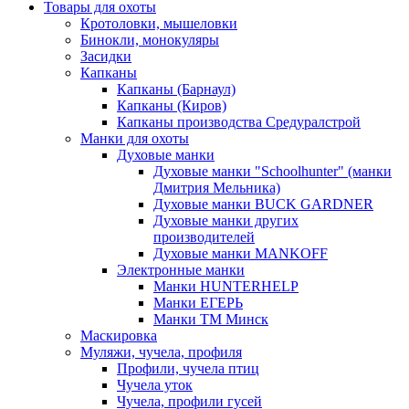
Товары для охоты
Кротоловки, мышеловки
Бинокли, монокуляры
Засидки
Капканы
Капканы (Барнаул)
Капканы (Киров)
Капканы производства Средуралстрой
Манки для охоты
Духовые манки
Духовые манки "Schoolhunter" (манки
Дмитрия Мельника)
Духовые манки BUCK GARDNER
Духовые манки других
производителей
Духовые манки MANKOFF
Электронные манки
Манки HUNTERHELP
Манки ЕГЕРЬ
Манки ТМ Минск
Маскировка
Муляжи, чучела, профиля
Профили, чучела птиц
Чучела уток
Чучела, профили гусей