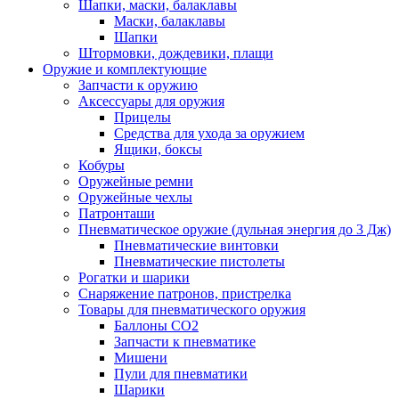
Шапки, маски, балаклавы
Маски, балаклавы
Шапки
Штормовки, дождевики, плащи
Оружие и комплектующие
Запчасти к оружию
Аксессуары для оружия
Прицелы
Средства для ухода за оружием
Ящики, боксы
Кобуры
Оружейные ремни
Оружейные чехлы
Патронташи
Пневматическое оружие (дульная энергия до 3 Дж)
Пневматические винтовки
Пневматические пистолеты
Рогатки и шарики
Снаряжение патронов, пристрелка
Товары для пневматического оружия
Баллоны СО2
Запчасти к пневматике
Мишени
Пули для пневматики
Шарики