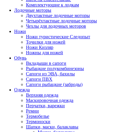
Комплектующие к лодкам
Лодочные моторы
Двухтактные лодочные моторы
Четырёхтактные лодочные моторы
Чехлы для лодочных моторов
Ножи
Ножи туристические Следопыт
Точилки для ножей
Ножи Кизляр
Ножны для ножей
Обувь
Вкладыши в сапоги
Рыбацкие полукомбинезоны
Сапоги из ЭВА, бахилы
Сапоги ПВХ
Сапоги рыбацкие (заброды)
Одежда
Верхняя одежда
Маскировочная одежда
Перчатки, варежки
Ремни
Термобелье
Термоноски
Шапки, маски, балаклавы