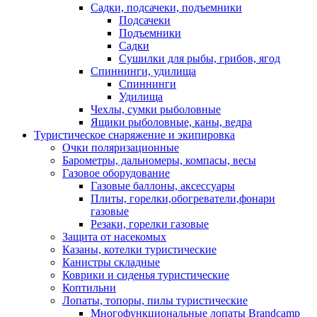
Садки, подсачеки, подъемники
Подсачеки
Подъемники
Садки
Сушилки для рыбы, грибов, ягод
Спиннинги, удилища
Спиннинги
Удилища
Чехлы, сумки рыболовные
Ящики рыболовные, каны, ведра
Туристическое снаряжение и экипировка
Очки поляризационные
Барометры, дальномеры, компасы, весы
Газовое оборудование
Газовые баллоны, аксессуары
Плиты, горелки,обогреватели,фонари
газовые
Резаки, горелки газовые
Защита от насекомых
Казаны, котелки туристические
Канистры складные
Коврики и сиденья туристические
Коптильни
Лопаты, топоры, пилы туристические
Многофункциональные лопаты Brandcamp