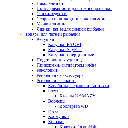
Наколенники
Принадлежности для зимней рыбалки
Санки-ледянки
Сторожки, кивки,поплавки зимние
Удочки зимние
Ящики, каны для зимней рыбалки
Товары для летней рыбалки
Катушки
Катушки RYOBI
Катушки SkyFish
Катушки инерционные
Подставки для удилищ
Прикормки, активаторы клёва
Раколовки
Рыболовные аксессуары
Рыболовные снасти
Карабины, вертлюги, застежки
Блесны
Блёсны NAMAZY
Воблеры
Воблеры SWD
Груза
Кормушки
Крючки
Крючки DreamFish