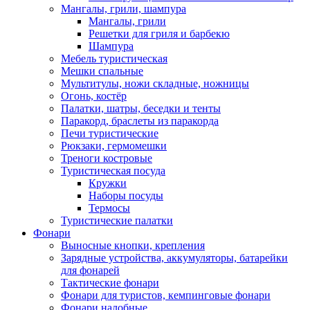
Мангалы, грили, шампура
Мангалы, грили
Решетки для гриля и барбекю
Шампура
Мебель туристическая
Мешки спальные
Мультитулы, ножи складные, ножницы
Огонь, костёр
Палатки, шатры, беседки и тенты
Паракорд, браслеты из паракорда
Печи туристические
Рюкзаки, гермомешки
Треноги костровые
Туристическая посуда
Кружки
Наборы посуды
Термосы
Туристические палатки
Фонари
Выносные кнопки, крепления
Зарядные устройства, аккумуляторы, батарейки
для фонарей
Тактические фонари
Фонари для туристов, кемпинговые фонари
Фонари налобные