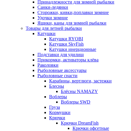
Принадлежности для зимней рыбалки
Санки-ледянки
Сторожки, кивки,поплавки зимние
Удочки зимние
Ящики, каны для зимней рыбалки
Товары для летней рыбалки
Катушки
Катушки RYOBI
Катушки SkyFish
Катушки инерционные
Подставки для удилищ
Прикормки, активаторы клёва
Раколовки
Рыболовные аксессуары
Рыболовные снасти
Карабины, вертлюги, застежки
Блесны
Блёсны NAMAZY
Воблеры
Воблеры SWD
Груза
Кормушки
Крючки
Крючки DreamFish
Крючки офсетные