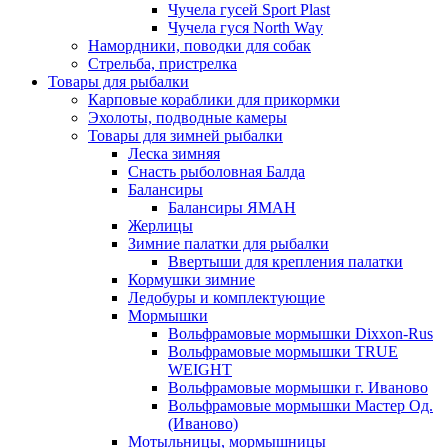
Чучела гусей Sport Plast
Чучела гуся North Way
Намордники, поводки для собак
Стрельба, пристрелка
Товары для рыбалки
Карповые кораблики для прикормки
Эхолоты, подводные камеры
Товары для зимней рыбалки
Леска зимняя
Снасть рыболовная Балда
Балансиры
Балансиры ЯМАН
Жерлицы
Зимние палатки для рыбалки
Ввертыши для крепления палатки
Кормушки зимние
Ледобуры и комплектующие
Мормышки
Вольфрамовые мормышки Dixxon-Rus
Вольфрамовые мормышки TRUE
WEIGHT
Вольфрамовые мормышки г. Иваново
Вольфрамовые мормышки Мастер Од.
(Иваново)
Мотыльницы, мормышницы