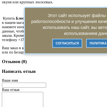
окуня или крупных лососевых.
Этот сайт использует файлы 
Купить
Блесна вращающаяся Namazu Alleria 25гр
цвет 07
работоспособности и улучшения кач
в нашем магазине можно всего в несколько кликов. Для этого
нажмите кнопку «КУПИТЬ» и оставьте свои контактные
использовать наш сайт, вы авт
данные, чтобы оператор связался с Вами для утверждения
использованием данн
заказа. Кроме того, заказ можно оформить, позвонив нам по
телефону +375 29 349 92 64.
СОГЛАСИТЬСЯ
ПОЛИТИКА
Ваш заказ в кратчайшие сроки будет доставлен по Минску
или по Беларуси!
Отзывов (0)
Написать отзыв
Ваше имя
Ваш отзыв