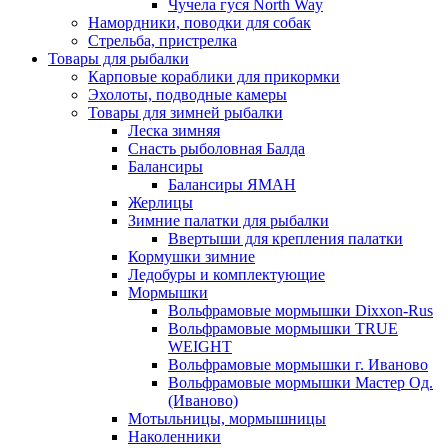
Чучела гуся North Way
Намордники, поводки для собак
Стрельба, пристрелка
Товары для рыбалки
Карповые кораблики для прикормки
Эхолоты, подводные камеры
Товары для зимней рыбалки
Леска зимняя
Снасть рыболовная Балда
Балансиры
Балансиры ЯМАН
Жерлицы
Зимние палатки для рыбалки
Ввертыши для крепления палатки
Кормушки зимние
Ледобуры и комплектующие
Мормышки
Вольфрамовые мормышки Dixxon-Rus
Вольфрамовые мормышки TRUE
WEIGHT
Вольфрамовые мормышки г. Иваново
Вольфрамовые мормышки Мастер Од.
(Иваново)
Мотыльницы, мормышницы
Наколенники