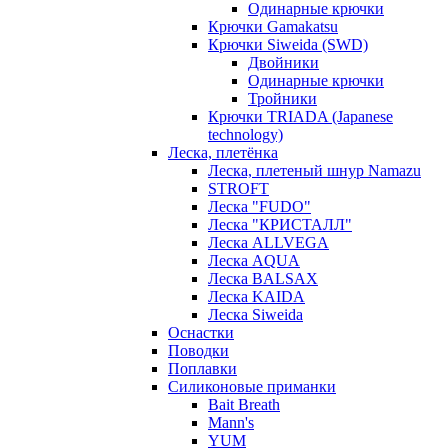
Одинарные крючки
Крючки Gamakatsu
Крючки Siweida (SWD)
Двойники
Одинарные крючки
Тройники
Крючки TRIADA (Japanese
technology)
Леска, плетёнка
Леска, плетеный шнур Namazu
STROFT
Леска "FUDO"
Леска "КРИСТАЛЛ"
Леска ALLVEGA
Леска AQUA
Леска BALSAX
Леска KAIDA
Леска Siweida
Оснастки
Поводки
Поплавки
Силиконовые приманки
Bait Breath
Mann's
YUM