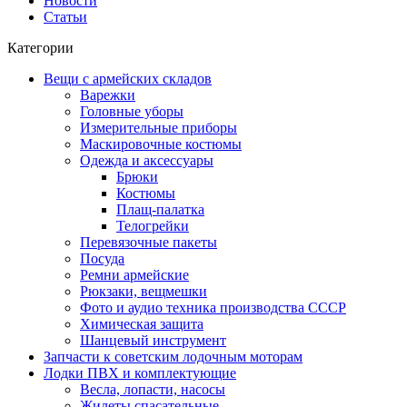
Новости
Статьи
Категории
Вещи с армейских складов
Варежки
Головные уборы
Измерительные приборы
Маскировочные костюмы
Одежда и аксессуары
Брюки
Костюмы
Плащ-палатка
Телогрейки
Перевязочные пакеты
Посуда
Ремни армейские
Рюкзаки, вещмешки
Фото и аудио техника производства СССР
Химическая защита
Шанцевый инструмент
Запчасти к советским лодочным моторам
Лодки ПВХ и комплектующие
Весла, лопасти, насосы
Жилеты спасательные