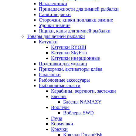
Наколенники
Принадлежности для зимней рыбалки
Санки-ледянки
Сторожки, кивки,поплавки зимние
Удочки зимние
Ящики, каны для зимней рыбалки
Товары для летней рыбалки
Катушки
Катушки RYOBI
Катушки SkyFish
Катушки инерционные
Подставки для удилищ
Прикормки, активаторы клёва
Раколовки
Рыболовные аксессуары
Рыболовные снасти
Карабины, вертлюги, застежки
Блесны
Блёсны NAMAZY
Воблеры
Воблеры SWD
Груза
Кормушки
Крючки
Крючки DreamFish