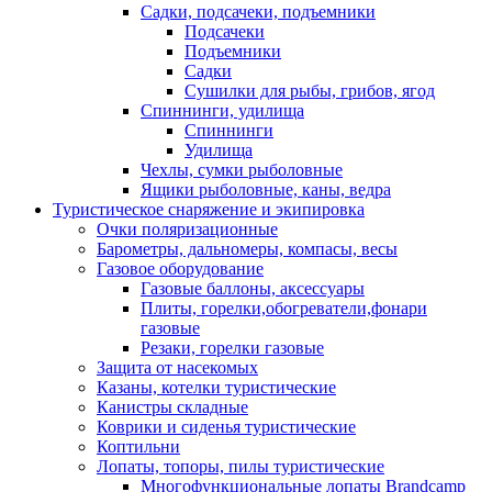
Садки, подсачеки, подъемники
Подсачеки
Подъемники
Садки
Сушилки для рыбы, грибов, ягод
Спиннинги, удилища
Спиннинги
Удилища
Чехлы, сумки рыболовные
Ящики рыболовные, каны, ведра
Туристическое снаряжение и экипировка
Очки поляризационные
Барометры, дальномеры, компасы, весы
Газовое оборудование
Газовые баллоны, аксессуары
Плиты, горелки,обогреватели,фонари
газовые
Резаки, горелки газовые
Защита от насекомых
Казаны, котелки туристические
Канистры складные
Коврики и сиденья туристические
Коптильни
Лопаты, топоры, пилы туристические
Многофункциональные лопаты Brandcamp