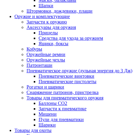
Маски, балаклавы
Шапки
Штормовки, дождевики, плащи
Оружие и комплектующие
Запчасти к оружию
Аксессуары для оружия
Прицелы
Средства для ухода за оружием
Ящики, боксы
Кобуры
Оружейные ремни
Оружейные чехлы
Патронташи
Пневматическое оружие (дульная энергия до 3 Дж)
Пневматические винтовки
Пневматические пистолеты
Рогатки и шарики
Снаряжение патронов, пристрелка
Товары для пневматического оружия
Баллоны СО2
Запчасти к пневматике
Мишени
Пули для пневматики
Шарики
Товары для охоты