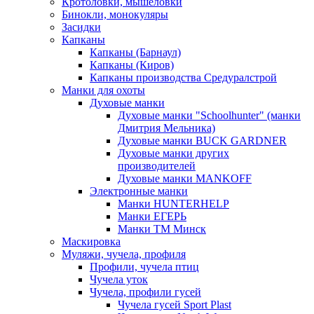
Кротоловки, мышеловки
Бинокли, монокуляры
Засидки
Капканы
Капканы (Барнаул)
Капканы (Киров)
Капканы производства Средуралстрой
Манки для охоты
Духовые манки
Духовые манки "Schoolhunter" (манки
Дмитрия Мельника)
Духовые манки BUCK GARDNER
Духовые манки других
производителей
Духовые манки MANKOFF
Электронные манки
Манки HUNTERHELP
Манки ЕГЕРЬ
Манки ТМ Минск
Маскировка
Муляжи, чучела, профиля
Профили, чучела птиц
Чучела уток
Чучела, профили гусей
Чучела гусей Sport Plast