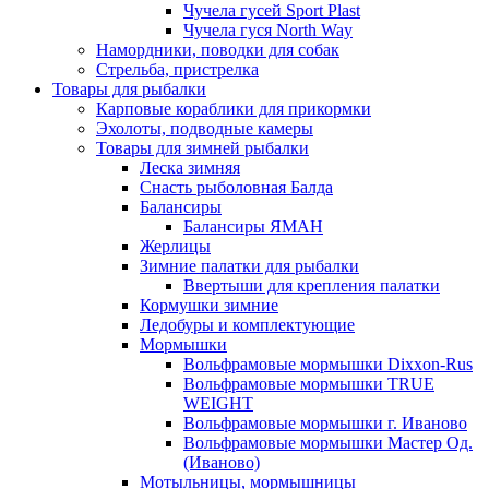
Чучела гусей Sport Plast
Чучела гуся North Way
Намордники, поводки для собак
Стрельба, пристрелка
Товары для рыбалки
Карповые кораблики для прикормки
Эхолоты, подводные камеры
Товары для зимней рыбалки
Леска зимняя
Снасть рыболовная Балда
Балансиры
Балансиры ЯМАН
Жерлицы
Зимние палатки для рыбалки
Ввертыши для крепления палатки
Кормушки зимние
Ледобуры и комплектующие
Мормышки
Вольфрамовые мормышки Dixxon-Rus
Вольфрамовые мормышки TRUE
WEIGHT
Вольфрамовые мормышки г. Иваново
Вольфрамовые мормышки Мастер Од.
(Иваново)
Мотыльницы, мормышницы