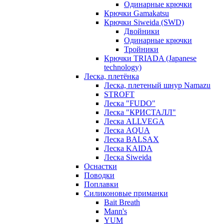
Одинарные крючки
Крючки Gamakatsu
Крючки Siweida (SWD)
Двойники
Одинарные крючки
Тройники
Крючки TRIADA (Japanese
technology)
Леска, плетёнка
Леска, плетеный шнур Namazu
STROFT
Леска "FUDO"
Леска "КРИСТАЛЛ"
Леска ALLVEGA
Леска AQUA
Леска BALSAX
Леска KAIDA
Леска Siweida
Оснастки
Поводки
Поплавки
Силиконовые приманки
Bait Breath
Mann's
YUM