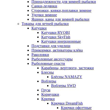
Принадлежности для зимней рыбалки
Санки-ледянки
Сторожки, кивки,поплавки зимние
Удочки зимние
Ящики, каны для зимней рыбалки
Товары для летней рыбалки
Катушки
Катушки RYOBI
Катушки SkyFish
Катушки инерционные
Подставки для удилищ
Прикормки, активаторы клёва
Раколовки
Рыболовные аксессуары
Рыболовные снасти
Карабины, вертлюги, застежки
Блесны
Блёсны NAMAZY
Воблеры
Воблеры SWD
Груза
Кормушки
Крючки
Крючки DreamFish
Крючки офсетные