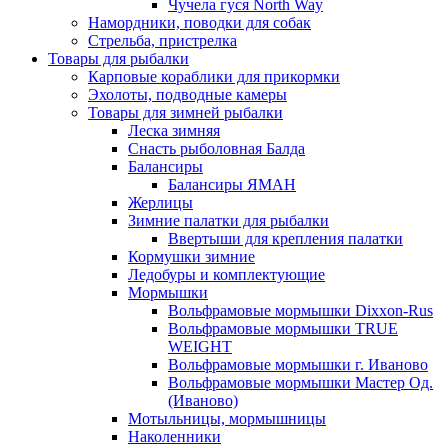
Чучела гуся North Way
Намордники, поводки для собак
Стрельба, пристрелка
Товары для рыбалки
Карповые кораблики для прикормки
Эхолоты, подводные камеры
Товары для зимней рыбалки
Леска зимняя
Снасть рыболовная Балда
Балансиры
Балансиры ЯМАН
Жерлицы
Зимние палатки для рыбалки
Ввертыши для крепления палатки
Кормушки зимние
Ледобуры и комплектующие
Мормышки
Вольфрамовые мормышки Dixxon-Rus
Вольфрамовые мормышки TRUE
WEIGHT
Вольфрамовые мормышки г. Иваново
Вольфрамовые мормышки Мастер Од.
(Иваново)
Мотыльницы, мормышницы
Наколенники