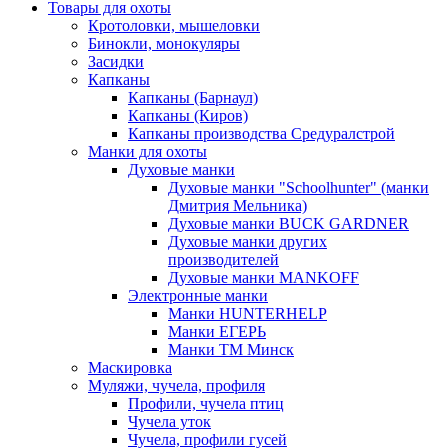
Товары для охоты
Кротоловки, мышеловки
Бинокли, монокуляры
Засидки
Капканы
Капканы (Барнаул)
Капканы (Киров)
Капканы производства Средуралстрой
Манки для охоты
Духовые манки
Духовые манки "Schoolhunter" (манки
Дмитрия Мельника)
Духовые манки BUCK GARDNER
Духовые манки других
производителей
Духовые манки MANKOFF
Электронные манки
Манки HUNTERHELP
Манки ЕГЕРЬ
Манки ТМ Минск
Маскировка
Муляжи, чучела, профиля
Профили, чучела птиц
Чучела уток
Чучела, профили гусей