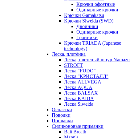
Крючки офсетные
Одинарные крючки
Крючки Gamakatsu
Крючки Siweida (SWD)
Двойники
Одинарные крючки
Тройники
Крючки TRIADA (Japanese
technology)
Леска, плетёнка
Леска, плетеный шнур Namazu
STROFT
Леска "FUDO"
Леска "КРИСТАЛЛ"
Леска ALLVEGA
Леска AQUA
Леска BALSAX
Леска KAIDA
Леска Siweida
Оснастки
Поводки
Поплавки
Силиконовые приманки
Bait Breath
Mann's