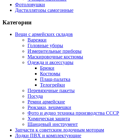
Фотоловушки
Дистилляторы самогонные
Категории
Вещи с армейских складов
Варежки
Головные уборы
Измерительные приборы
Маскировочные костюмы
Одежда и аксессуары
Брюки
Костюмы
Плащ-палатка
Телогрейки
Перевязочные пакеты
Посуда
Ремни армейские
Рюкзаки, вещмешки
Фото и аудио техника производства СССР
Химическая защита
Шанцевый инструмент
Запчасти к советским лодочным моторам
Лодки ПВХ и комплектующие