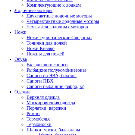
Комплектующие к лодкам
Лодочные моторы
Двухтактные лодочные моторы
Четырёхтактные лодочные моторы
Чехлы для лодочных моторов
Ножи
Ножи туристические Следопыт
Точилки для ножей
Ножи Кизляр
Ножны для ножей
Обувь
Вкладыши в сапоги
Рыбацкие полукомбинезоны
Сапоги из ЭВА, бахилы
Сапоги ПВХ
Сапоги рыбацкие (заброды)
Одежда
Верхняя одежда
Маскировочная одежда
Перчатки, варежки
Ремни
Термобелье
Термоноски
Шапки, маски, балаклавы