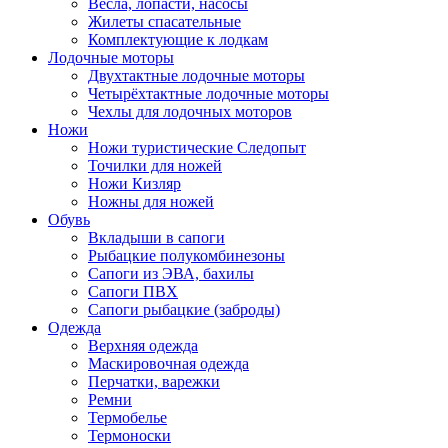
Весла, лопасти, насосы
Жилеты спасательные
Комплектующие к лодкам
Лодочные моторы
Двухтактные лодочные моторы
Четырёхтактные лодочные моторы
Чехлы для лодочных моторов
Ножи
Ножи туристические Следопыт
Точилки для ножей
Ножи Кизляр
Ножны для ножей
Обувь
Вкладыши в сапоги
Рыбацкие полукомбинезоны
Сапоги из ЭВА, бахилы
Сапоги ПВХ
Сапоги рыбацкие (заброды)
Одежда
Верхняя одежда
Маскировочная одежда
Перчатки, варежки
Ремни
Термобелье
Термоноски