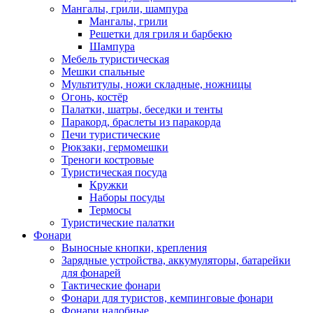
Мангалы, грили, шампура
Мангалы, грили
Решетки для гриля и барбекю
Шампура
Мебель туристическая
Мешки спальные
Мультитулы, ножи складные, ножницы
Огонь, костёр
Палатки, шатры, беседки и тенты
Паракорд, браслеты из паракорда
Печи туристические
Рюкзаки, гермомешки
Треноги костровые
Туристическая посуда
Кружки
Наборы посуды
Термосы
Туристические палатки
Фонари
Выносные кнопки, крепления
Зарядные устройства, аккумуляторы, батарейки
для фонарей
Тактические фонари
Фонари для туристов, кемпинговые фонари
Фонари налобные