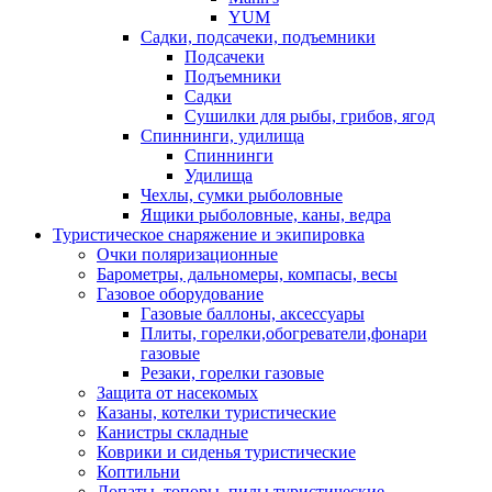
YUM
Садки, подсачеки, подъемники
Подсачеки
Подъемники
Садки
Сушилки для рыбы, грибов, ягод
Спиннинги, удилища
Спиннинги
Удилища
Чехлы, сумки рыболовные
Ящики рыболовные, каны, ведра
Туристическое снаряжение и экипировка
Очки поляризационные
Барометры, дальномеры, компасы, весы
Газовое оборудование
Газовые баллоны, аксессуары
Плиты, горелки,обогреватели,фонари
газовые
Резаки, горелки газовые
Защита от насекомых
Казаны, котелки туристические
Канистры складные
Коврики и сиденья туристические
Коптильни
Лопаты, топоры, пилы туристические