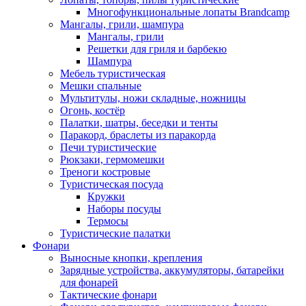
Многофункциональные лопаты Brandcamp
Мангалы, грили, шампура
Мангалы, грили
Решетки для гриля и барбекю
Шампура
Мебель туристическая
Мешки спальные
Мультитулы, ножи складные, ножницы
Огонь, костёр
Палатки, шатры, беседки и тенты
Паракорд, браслеты из паракорда
Печи туристические
Рюкзаки, гермомешки
Треноги костровые
Туристическая посуда
Кружки
Наборы посуды
Термосы
Туристические палатки
Фонари
Выносные кнопки, крепления
Зарядные устройства, аккумуляторы, батарейки
для фонарей
Тактические фонари