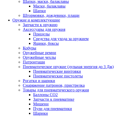
Шапки, маски, балаклавы
Маски, балаклавы
Шапки
Штормовки, дождевики, плащи
Оружие и комплектующие
Запчасти к оружию
Аксессуары для оружия
Прицелы
Средства для ухода за оружием
Ящики, боксы
Кобуры
Оружейные ремни
Оружейные чехлы
Патронташи
Пневматическое оружие (дульная энергия до 3 Дж)
Пневматические винтовки
Пневматические пистолеты
Рогатки и шарики
Снаряжение патронов, пристрелка
Товары для пневматического оружия
Баллоны СО2
Запчасти к пневматике
Мишени
Пули для пневматики
Шарики