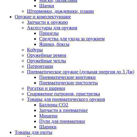
Маски, балаклавы
Шапки
Штормовки, дождевики, плащи
Оружие и комплектующие
Запчасти к оружию
Аксессуары для оружия
Прицелы
Средства для ухода за оружием
Ящики, боксы
Кобуры
Оружейные ремни
Оружейные чехлы
Патронташи
Пневматическое оружие (дульная энергия до 3 Дж)
Пневматические винтовки
Пневматические пистолеты
Рогатки и шарики
Снаряжение патронов, пристрелка
Товары для пневматического оружия
Баллоны СО2
Запчасти к пневматике
Мишени
Пули для пневматики
Шарики
Товары для охоты