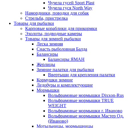
Чучела гусей Sport Plast
Чучела гуся North Way
Намордники, поводки для собак
Стрельба, пристрелка
Товары для рыбалки
Карповые кораблики для прикормки
Эхолоты, подводные камеры
Товары для зимней рыбалки
Леска зимняя
Снасть рыболовная Балда
Балансиры
Балансиры ЯМАН
Жерлицы
Зимние палатки для рыбалки
Ввертыши для крепления палатки
Кормушки зимние
Ледобуры и комплектующие
Мормышки
Вольфрамовые мормышки Dixxon-Rus
Вольфрамовые мормышки TRUE
WEIGHT
Вольфрамовые мормышки г. Иваново
Вольфрамовые мормышки Мастер Од.
(Иваново)
Мотыльницы, мормышницы