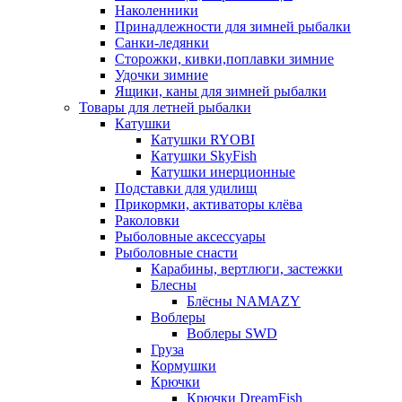
Наколенники
Принадлежности для зимней рыбалки
Санки-ледянки
Сторожки, кивки,поплавки зимние
Удочки зимние
Ящики, каны для зимней рыбалки
Товары для летней рыбалки
Катушки
Катушки RYOBI
Катушки SkyFish
Катушки инерционные
Подставки для удилищ
Прикормки, активаторы клёва
Раколовки
Рыболовные аксессуары
Рыболовные снасти
Карабины, вертлюги, застежки
Блесны
Блёсны NAMAZY
Воблеры
Воблеры SWD
Груза
Кормушки
Крючки
Крючки DreamFish