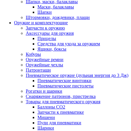
Шапки, маски, балаклавы
Маски, балаклавы
Шапки
Штормовки, дождевики, плащи
Оружие и комплектующие
Запчасти к оружию
Аксессуары для оружия
Прицелы
Средства для ухода за оружием
Ящики, боксы
Кобуры
Оружейные ремни
Оружейные чехлы
Патронташи
Пневматическое оружие (дульная энергия до 3 Дж)
Пневматические винтовки
Пневматические пистолеты
Рогатки и шарики
Снаряжение патронов, пристрелка
Товары для пневматического оружия
Баллоны СО2
Запчасти к пневматике
Мишени
Пули для пневматики
Шарики