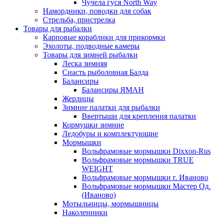
Чучела гуся North Way
Намордники, поводки для собак
Стрельба, пристрелка
Товары для рыбалки
Карповые кораблики для прикормки
Эхолоты, подводные камеры
Товары для зимней рыбалки
Леска зимняя
Снасть рыболовная Балда
Балансиры
Балансиры ЯМАН
Жерлицы
Зимние палатки для рыбалки
Ввертыши для крепления палатки
Кормушки зимние
Ледобуры и комплектующие
Мормышки
Вольфрамовые мормышки Dixxon-Rus
Вольфрамовые мормышки TRUE
WEIGHT
Вольфрамовые мормышки г. Иваново
Вольфрамовые мормышки Мастер Од.
(Иваново)
Мотыльницы, мормышницы
Наколенники