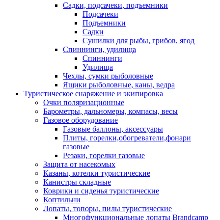
Садки, подсачеки, подъемники
Подсачеки
Подъемники
Садки
Сушилки для рыбы, грибов, ягод
Спиннинги, удилища
Спиннинги
Удилища
Чехлы, сумки рыболовные
Ящики рыболовные, каны, ведра
Туристическое снаряжение и экипировка
Очки поляризационные
Барометры, дальномеры, компасы, весы
Газовое оборудование
Газовые баллоны, аксессуары
Плиты, горелки,обогреватели,фонари
газовые
Резаки, горелки газовые
Защита от насекомых
Казаны, котелки туристические
Канистры складные
Коврики и сиденья туристические
Коптильни
Лопаты, топоры, пилы туристические
Многофункциональные лопаты Brandcamp