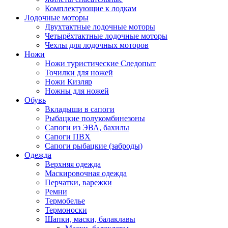
Комплектующие к лодкам
Лодочные моторы
Двухтактные лодочные моторы
Четырёхтактные лодочные моторы
Чехлы для лодочных моторов
Ножи
Ножи туристические Следопыт
Точилки для ножей
Ножи Кизляр
Ножны для ножей
Обувь
Вкладыши в сапоги
Рыбацкие полукомбинезоны
Сапоги из ЭВА, бахилы
Сапоги ПВХ
Сапоги рыбацкие (заброды)
Одежда
Верхняя одежда
Маскировочная одежда
Перчатки, варежки
Ремни
Термобелье
Термоноски
Шапки, маски, балаклавы