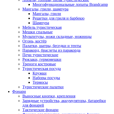
Многофункциональные лопаты Brandcamp
Мангалы, грили, шампура
Мангалы, грили
Решетки для гриля и барбекю
Шампура
Мебель туристическая
Мешки спальные
Мультитулы, ножи складные, ножницы
Огонь, костёр
Палатки, шатры, беседки и тенты
Паракорд, браслеты из паракорда
Печи туристические
Рюкзаки, гермомешки
Треноги костровые
Туристическая посуда
Кружки
Наборы посуды
Термосы
Туристические палатки
Фонари
Выносные кнопки, крепления
Зарядные устройства, аккумуляторы, батарейки
для фонарей
Тактические фонари