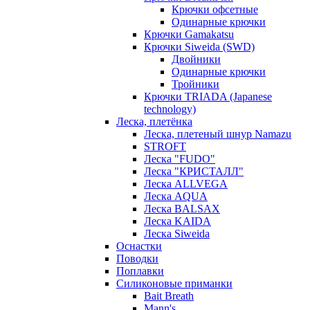
Крючки офсетные
Одинарные крючки
Крючки Gamakatsu
Крючки Siweida (SWD)
Двойники
Одинарные крючки
Тройники
Крючки TRIADA (Japanese
technology)
Леска, плетёнка
Леска, плетеный шнур Namazu
STROFT
Леска "FUDO"
Леска "КРИСТАЛЛ"
Леска ALLVEGA
Леска AQUA
Леска BALSAX
Леска KAIDA
Леска Siweida
Оснастки
Поводки
Поплавки
Силиконовые приманки
Bait Breath
Mann's