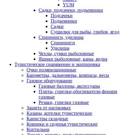
YUM
Садки, подсачеки, подъемники
Подсачеки
Подъемники
Садки
Сушилки для рыбы, грибов, ягод
Спиннинги, удилища
Спиннинги
Удилища
Чехлы, сумки рыболовные
Ящики рыболовные, каны, ведра
Туристическое снаряжение и экипировка
Очки поляризационные
Барометры, дальномеры, компасы, весы
Газовое оборудование
Газовые баллоны, аксессуары
Плиты, горелки,обогреватели,фонари
газовые
Резаки, горелки газовые
Защита от насекомых
Казаны, котелки туристические
Канистры складные
Коврики и сиденья туристические
Коптильни
Лопаты, топоры, пилы туристические