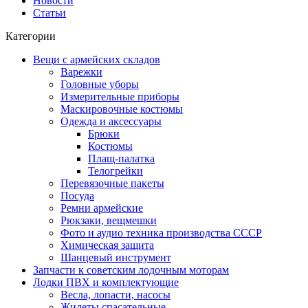
Новости
Статьи
Категории
Вещи с армейских складов
Варежки
Головные уборы
Измерительные приборы
Маскировочные костюмы
Одежда и аксессуары
Брюки
Костюмы
Плащ-палатка
Телогрейки
Перевязочные пакеты
Посуда
Ремни армейские
Рюкзаки, вещмешки
Фото и аудио техника производства СССР
Химическая защита
Шанцевый инструмент
Запчасти к советским лодочным моторам
Лодки ПВХ и комплектующие
Весла, лопасти, насосы
Жилеты спасательные