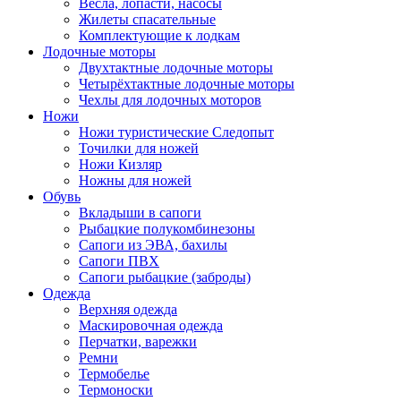
Весла, лопасти, насосы
Жилеты спасательные
Комплектующие к лодкам
Лодочные моторы
Двухтактные лодочные моторы
Четырёхтактные лодочные моторы
Чехлы для лодочных моторов
Ножи
Ножи туристические Следопыт
Точилки для ножей
Ножи Кизляр
Ножны для ножей
Обувь
Вкладыши в сапоги
Рыбацкие полукомбинезоны
Сапоги из ЭВА, бахилы
Сапоги ПВХ
Сапоги рыбацкие (заброды)
Одежда
Верхняя одежда
Маскировочная одежда
Перчатки, варежки
Ремни
Термобелье
Термоноски