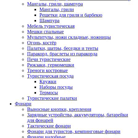
Мангалы, грили, шампура
Мангалы, грили
Решетки для гриля и барбекю
Шампура
Мебель туристическая
Мешки спальные
Мультитулы, ножи складные, ножницы
Огонь, костёр
Палатки, шатры, беседки и тенты
Паракорд, браслеты из паракорда
Печи туристические
Рюкзаки, гермомешки
Треноги костровые
Туристическая посуда
Кружки
Наборы посуды
Термосы
Туристические палатки
Фонари
Выносные кнопки, крепления
Зарядные устройства, аккумуляторы, батарейки
для фонарей
Тактические фонари
Фонари для туристов, кемпинговые фонари
Фонари налобные