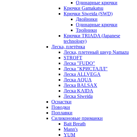
Одинарные крючки
Крючки Gamakatsu
Крючки Siweida (SWD)
Двойники
Одинарные крючки
Тройники
Крючки TRIADA (Japanese
technology)
Леска, плетёнка
Леска, плетеный шнур Namazu
STROFT
Леска "FUDO"
Леска "КРИСТАЛЛ"
Леска ALLVEGA
Леска AQUA
Леска BALSAX
Леска KAIDA
Леска Siweida
Оснастки
Поводки
Поплавки
Силиконовые приманки
Bait Breath
Mann's
YUM