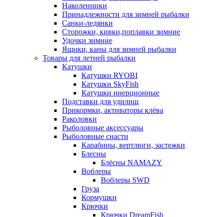
Наколенники
Принадлежности для зимней рыбалки
Санки-ледянки
Сторожки, кивки,поплавки зимние
Удочки зимние
Ящики, каны для зимней рыбалки
Товары для летней рыбалки
Катушки
Катушки RYOBI
Катушки SkyFish
Катушки инерционные
Подставки для удилищ
Прикормки, активаторы клёва
Раколовки
Рыболовные аксессуары
Рыболовные снасти
Карабины, вертлюги, застежки
Блесны
Блёсны NAMAZY
Воблеры
Воблеры SWD
Груза
Кормушки
Крючки
Крючки DreamFish