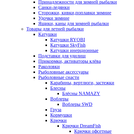
Принадлежности для зимней рыбалки
Санки-ледянки
Сторожки, кивки,поплавки зимние
Удочки зимние
Ящики, каны для зимней рыбалки
Товары для летней рыбалки
Катушки
Катушки RYOBI
Катушки SkyFish
Катушки инерционные
Подставки для удилищ
Прикормки, активаторы клёва
Раколовки
Рыболовные аксессуары
Рыболовные снасти
Карабины, вертлюги, застежки
Блесны
Блёсны NAMAZY
Воблеры
Воблеры SWD
Груза
Кормушки
Крючки
Крючки DreamFish
Крючки офсетные