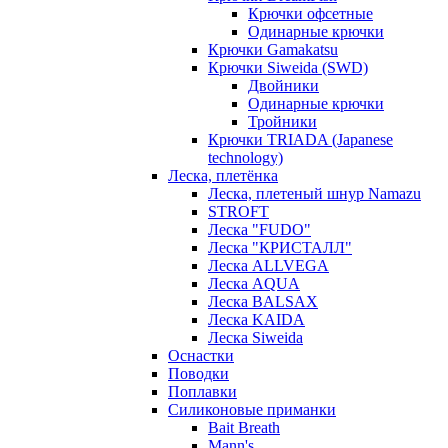
Крючки офсетные
Одинарные крючки
Крючки Gamakatsu
Крючки Siweida (SWD)
Двойники
Одинарные крючки
Тройники
Крючки TRIADA (Japanese
technology)
Леска, плетёнка
Леска, плетеный шнур Namazu
STROFT
Леска "FUDO"
Леска "КРИСТАЛЛ"
Леска ALLVEGA
Леска AQUA
Леска BALSAX
Леска KAIDA
Леска Siweida
Оснастки
Поводки
Поплавки
Силиконовые приманки
Bait Breath
Mann's