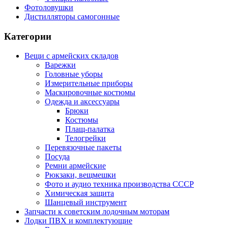
Фотоловушки
Дистилляторы самогонные
Категории
Вещи с армейских складов
Варежки
Головные уборы
Измерительные приборы
Маскировочные костюмы
Одежда и аксессуары
Брюки
Костюмы
Плащ-палатка
Телогрейки
Перевязочные пакеты
Посуда
Ремни армейские
Рюкзаки, вещмешки
Фото и аудио техника производства СССР
Химическая защита
Шанцевый инструмент
Запчасти к советским лодочным моторам
Лодки ПВХ и комплектующие