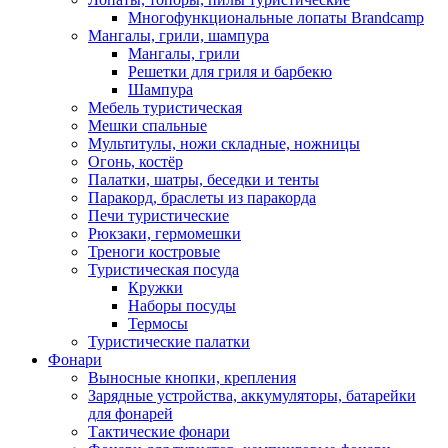
Многофункциональные лопаты Brandcamp
Мангалы, грили, шампура
Мангалы, грили
Решетки для гриля и барбекю
Шампура
Мебель туристическая
Мешки спальные
Мультитулы, ножи складные, ножницы
Огонь, костёр
Палатки, шатры, беседки и тенты
Паракорд, браслеты из паракорда
Печи туристические
Рюкзаки, гермомешки
Треноги костровые
Туристическая посуда
Кружки
Наборы посуды
Термосы
Туристические палатки
Фонари
Выносные кнопки, крепления
Зарядные устройства, аккумуляторы, батарейки
для фонарей
Тактические фонари