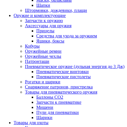
Маски, балаклавы
Шапки
Штормовки, дождевики, плащи
Оружие и комплектующие
Запчасти к оружию
Аксессуары для оружия
Прицелы
Средства для ухода за оружием
Ящики, боксы
Кобуры
Оружейные ремни
Оружейные чехлы
Патронташи
Пневматическое оружие (дульная энергия до 3 Дж)
Пневматические винтовки
Пневматические пистолеты
Рогатки и шарики
Снаряжение патронов, пристрелка
Товары для пневматического оружия
Баллоны СО2
Запчасти к пневматике
Мишени
Пули для пневматики
Шарики
Товары для охоты