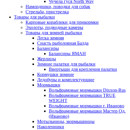
Чучела гуся North Way
Намордники, поводки для собак
Стрельба, пристрелка
Товары для рыбалки
Карповые кораблики для прикормки
Эхолоты, подводные камеры
Товары для зимней рыбалки
Леска зимняя
Снасть рыболовная Балда
Балансиры
Балансиры ЯМАН
Жерлицы
Зимние палатки для рыбалки
Ввертыши для крепления палатки
Кормушки зимние
Ледобуры и комплектующие
Мормышки
Вольфрамовые мормышки Dixxon-Rus
Вольфрамовые мормышки TRUE
WEIGHT
Вольфрамовые мормышки г. Иваново
Вольфрамовые мормышки Мастер Од.
(Иваново)
Мотыльницы, мормышницы
Наколенники