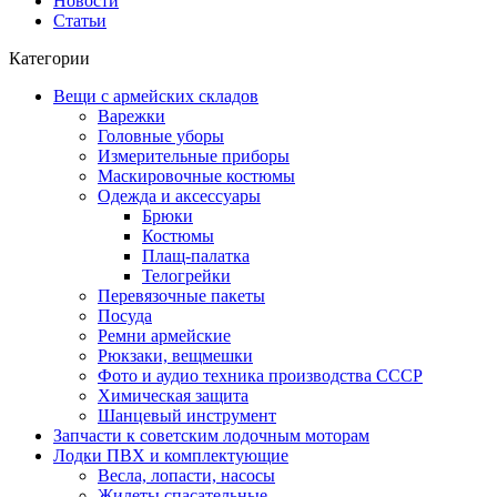
Новости
Статьи
Категории
Вещи с армейских складов
Варежки
Головные уборы
Измерительные приборы
Маскировочные костюмы
Одежда и аксессуары
Брюки
Костюмы
Плащ-палатка
Телогрейки
Перевязочные пакеты
Посуда
Ремни армейские
Рюкзаки, вещмешки
Фото и аудио техника производства СССР
Химическая защита
Шанцевый инструмент
Запчасти к советским лодочным моторам
Лодки ПВХ и комплектующие
Весла, лопасти, насосы
Жилеты спасательные