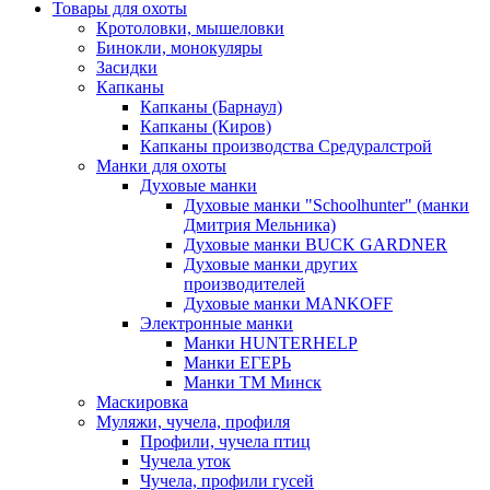
Товары для охоты
Кротоловки, мышеловки
Бинокли, монокуляры
Засидки
Капканы
Капканы (Барнаул)
Капканы (Киров)
Капканы производства Средуралстрой
Манки для охоты
Духовые манки
Духовые манки "Schoolhunter" (манки
Дмитрия Мельника)
Духовые манки BUCK GARDNER
Духовые манки других
производителей
Духовые манки MANKOFF
Электронные манки
Манки HUNTERHELP
Манки ЕГЕРЬ
Манки ТМ Минск
Маскировка
Муляжи, чучела, профиля
Профили, чучела птиц
Чучела уток
Чучела, профили гусей