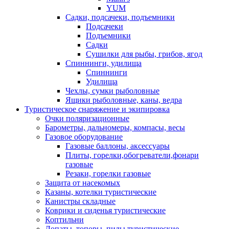
YUM
Садки, подсачеки, подъемники
Подсачеки
Подъемники
Садки
Сушилки для рыбы, грибов, ягод
Спиннинги, удилища
Спиннинги
Удилища
Чехлы, сумки рыболовные
Ящики рыболовные, каны, ведра
Туристическое снаряжение и экипировка
Очки поляризационные
Барометры, дальномеры, компасы, весы
Газовое оборудование
Газовые баллоны, аксессуары
Плиты, горелки,обогреватели,фонари
газовые
Резаки, горелки газовые
Защита от насекомых
Казаны, котелки туристические
Канистры складные
Коврики и сиденья туристические
Коптильни
Лопаты, топоры, пилы туристические