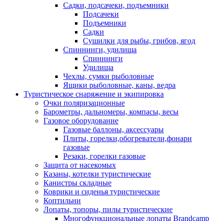
Садки, подсачеки, подъемники
Подсачеки
Подъемники
Садки
Сушилки для рыбы, грибов, ягод
Спиннинги, удилища
Спиннинги
Удилища
Чехлы, сумки рыболовные
Ящики рыболовные, каны, ведра
Туристическое снаряжение и экипировка
Очки поляризационные
Барометры, дальномеры, компасы, весы
Газовое оборудование
Газовые баллоны, аксессуары
Плиты, горелки,обогреватели,фонари
газовые
Резаки, горелки газовые
Защита от насекомых
Казаны, котелки туристические
Канистры складные
Коврики и сиденья туристические
Коптильни
Лопаты, топоры, пилы туристические
Многофункциональные лопаты Brandcamp