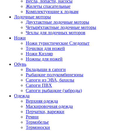
Весла, лопасти, насосы
Жилеты спасательные
Комплектующие к лодкам
Лодочные моторы
Двухтактные лодочные моторы
Четырёхтактные лодочные моторы
Чехлы для лодочных моторов
Ножи
Ножи туристические Следопыт
Точилки для ножей
Ножи Кизляр
Ножны для ножей
Обувь
Вкладыши в сапоги
Рыбацкие полукомбинезоны
Сапоги из ЭВА, бахилы
Сапоги ПВХ
Сапоги рыбацкие (заброды)
Одежда
Верхняя одежда
Маскировочная одежда
Перчатки, варежки
Ремни
Термобелье
Термоноски