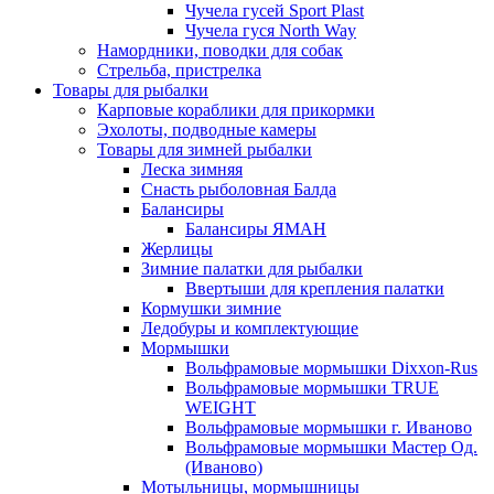
Чучела гусей Sport Plast
Чучела гуся North Way
Намордники, поводки для собак
Стрельба, пристрелка
Товары для рыбалки
Карповые кораблики для прикормки
Эхолоты, подводные камеры
Товары для зимней рыбалки
Леска зимняя
Снасть рыболовная Балда
Балансиры
Балансиры ЯМАН
Жерлицы
Зимние палатки для рыбалки
Ввертыши для крепления палатки
Кормушки зимние
Ледобуры и комплектующие
Мормышки
Вольфрамовые мормышки Dixxon-Rus
Вольфрамовые мормышки TRUE
WEIGHT
Вольфрамовые мормышки г. Иваново
Вольфрамовые мормышки Мастер Од.
(Иваново)
Мотыльницы, мормышницы