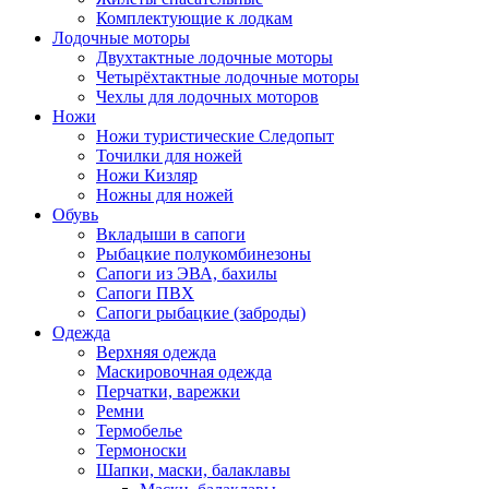
Комплектующие к лодкам
Лодочные моторы
Двухтактные лодочные моторы
Четырёхтактные лодочные моторы
Чехлы для лодочных моторов
Ножи
Ножи туристические Следопыт
Точилки для ножей
Ножи Кизляр
Ножны для ножей
Обувь
Вкладыши в сапоги
Рыбацкие полукомбинезоны
Сапоги из ЭВА, бахилы
Сапоги ПВХ
Сапоги рыбацкие (заброды)
Одежда
Верхняя одежда
Маскировочная одежда
Перчатки, варежки
Ремни
Термобелье
Термоноски
Шапки, маски, балаклавы