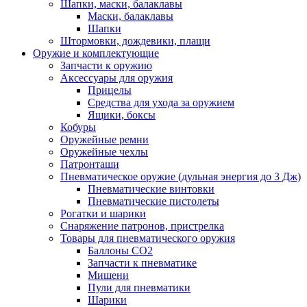
Шапки, маски, балаклавы
Маски, балаклавы
Шапки
Штормовки, дождевики, плащи
Оружие и комплектующие
Запчасти к оружию
Аксессуары для оружия
Прицелы
Средства для ухода за оружием
Ящики, боксы
Кобуры
Оружейные ремни
Оружейные чехлы
Патронташи
Пневматическое оружие (дульная энергия до 3 Дж)
Пневматические винтовки
Пневматические пистолеты
Рогатки и шарики
Снаряжение патронов, пристрелка
Товары для пневматического оружия
Баллоны СО2
Запчасти к пневматике
Мишени
Пули для пневматики
Шарики