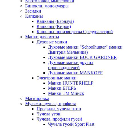
Кротоловки, мышеловки
Бинокли, монокуляры
Засидки
Капканы
Капканы (Барнаул)
Капканы (Киров)
Капканы производства Средуралстрой
Манки для охоты
Духовые манки
Духовые манки "Schoolhunter" (манки
Дмитрия Мельника)
Духовые манки BUCK GARDNER
Духовые манки других
производителей
Духовые манки MANKOFF
Электронные манки
Манки HUNTERHELP
Манки ЕГЕРЬ
Манки ТМ Минск
Маскировка
Муляжи, чучела, профиля
Профили, чучела птиц
Чучела уток
Чучела, профили гусей
Чучела гусей Sport Plast