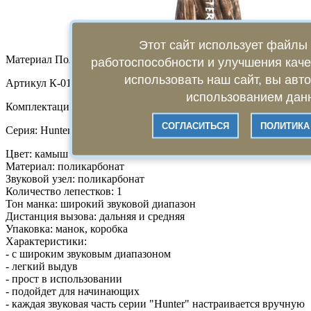
Этот сайт использует файлы 
Материал Поликарбонат
работоспособности и улучшения кач
использовать наш сайт, вы авт
Артикул К-016
использованием данн
Комплектация: На белолобого гуся. Серия HUNTER.
СОГЛАСИТЬСЯ
ПОЛИТИКА
Серия: Hunter
Цвет: камыш
Материал: поликарбонат
Звуковой узел: поликарбонат
Количество лепестков: 1
Тон манка: широкий звуковой диапазон
Дистанция вызова: дальняя и средняя
Упаковка: манок, коробка
Характеристики:
- с широким звуковым диапазоном
- легкий выдув
- прост в использовании
- подойдет для начинающих
- каждая звуковая часть серии "Hunter" настраивается вручную