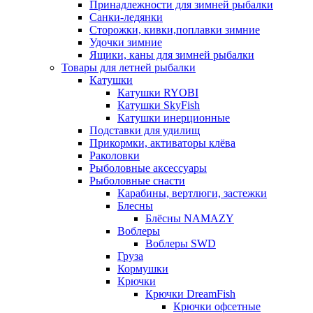
Принадлежности для зимней рыбалки
Санки-ледянки
Сторожки, кивки,поплавки зимние
Удочки зимние
Ящики, каны для зимней рыбалки
Товары для летней рыбалки
Катушки
Катушки RYOBI
Катушки SkyFish
Катушки инерционные
Подставки для удилищ
Прикормки, активаторы клёва
Раколовки
Рыболовные аксессуары
Рыболовные снасти
Карабины, вертлюги, застежки
Блесны
Блёсны NAMAZY
Воблеры
Воблеры SWD
Груза
Кормушки
Крючки
Крючки DreamFish
Крючки офсетные