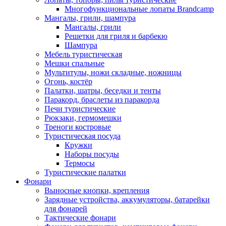
Многофункциональные лопаты Brandcamp
Мангалы, грили, шампура
Мангалы, грили
Решетки для гриля и барбекю
Шампура
Мебель туристическая
Мешки спальные
Мультитулы, ножи складные, ножницы
Огонь, костёр
Палатки, шатры, беседки и тенты
Паракорд, браслеты из паракорда
Печи туристические
Рюкзаки, гермомешки
Треноги костровые
Туристическая посуда
Кружки
Наборы посуды
Термосы
Туристические палатки
Фонари
Выносные кнопки, крепления
Зарядные устройства, аккумуляторы, батарейки
для фонарей
Тактические фонари