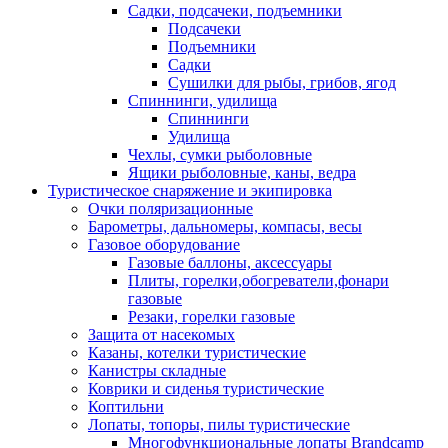
Садки, подсачеки, подъемники
Подсачеки
Подъемники
Садки
Сушилки для рыбы, грибов, ягод
Спиннинги, удилища
Спиннинги
Удилища
Чехлы, сумки рыболовные
Ящики рыболовные, каны, ведра
Туристическое снаряжение и экипировка
Очки поляризационные
Барометры, дальномеры, компасы, весы
Газовое оборудование
Газовые баллоны, аксессуары
Плиты, горелки,обогреватели,фонари
газовые
Резаки, горелки газовые
Защита от насекомых
Казаны, котелки туристические
Канистры складные
Коврики и сиденья туристические
Коптильни
Лопаты, топоры, пилы туристические
Многофункциональные лопаты Brandcamp