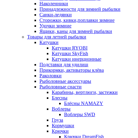
Наколенники
Принадлежности для зимней рыбалки
Санки-ледянки
Сторожки, кивки,поплавки зимние
Удочки зимние
Ящики, каны для зимней рыбалки
Товары для летней рыбалки
Катушки
Катушки RYOBI
Катушки SkyFish
Катушки инерционные
Подставки для удилищ
Прикормки, активаторы клёва
Раколовки
Рыболовные аксессуары
Рыболовные снасти
Карабины, вертлюги, застежки
Блесны
Блёсны NAMAZY
Воблеры
Воблеры SWD
Груза
Кормушки
Крючки
Крючки DreamFish