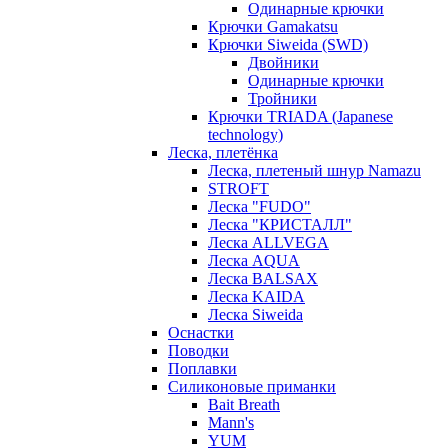
Одинарные крючки
Крючки Gamakatsu
Крючки Siweida (SWD)
Двойники
Одинарные крючки
Тройники
Крючки TRIADA (Japanese
technology)
Леска, плетёнка
Леска, плетеный шнур Namazu
STROFT
Леска "FUDO"
Леска "КРИСТАЛЛ"
Леска ALLVEGA
Леска AQUA
Леска BALSAX
Леска KAIDA
Леска Siweida
Оснастки
Поводки
Поплавки
Силиконовые приманки
Bait Breath
Mann's
YUM