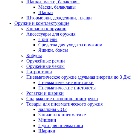
Шапки, маски, балаклавы
Маски, балаклавы
Шапки
Штормовки, дождевики, плащи
Оружие и комплектующие
Запчасти к оружию
Аксессуары для оружия
Прицелы
Средства для ухода за оружием
Ящики, боксы
Кобуры
Оружейные ремни
Оружейные чехлы
Патронташи
Пневматическое оружие (дульная энергия до 3 Дж)
Пневматические винтовки
Пневматические пистолеты
Рогатки и шарики
Снаряжение патронов, пристрелка
Товары для пневматического оружия
Баллоны СО2
Запчасти к пневматике
Мишени
Пули для пневматики
Шарики