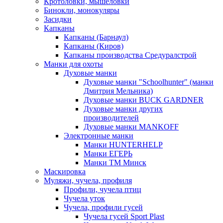
Кротоловки, мышеловки
Бинокли, монокуляры
Засидки
Капканы
Капканы (Барнаул)
Капканы (Киров)
Капканы производства Средуралстрой
Манки для охоты
Духовые манки
Духовые манки "Schoolhunter" (манки
Дмитрия Мельника)
Духовые манки BUCK GARDNER
Духовые манки других
производителей
Духовые манки MANKOFF
Электронные манки
Манки HUNTERHELP
Манки ЕГЕРЬ
Манки ТМ Минск
Маскировка
Муляжи, чучела, профиля
Профили, чучела птиц
Чучела уток
Чучела, профили гусей
Чучела гусей Sport Plast