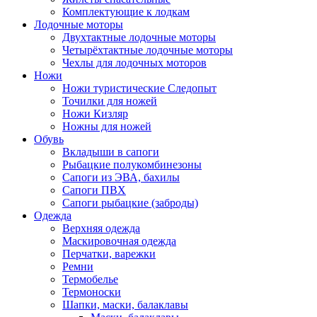
Комплектующие к лодкам
Лодочные моторы
Двухтактные лодочные моторы
Четырёхтактные лодочные моторы
Чехлы для лодочных моторов
Ножи
Ножи туристические Следопыт
Точилки для ножей
Ножи Кизляр
Ножны для ножей
Обувь
Вкладыши в сапоги
Рыбацкие полукомбинезоны
Сапоги из ЭВА, бахилы
Сапоги ПВХ
Сапоги рыбацкие (заброды)
Одежда
Верхняя одежда
Маскировочная одежда
Перчатки, варежки
Ремни
Термобелье
Термоноски
Шапки, маски, балаклавы