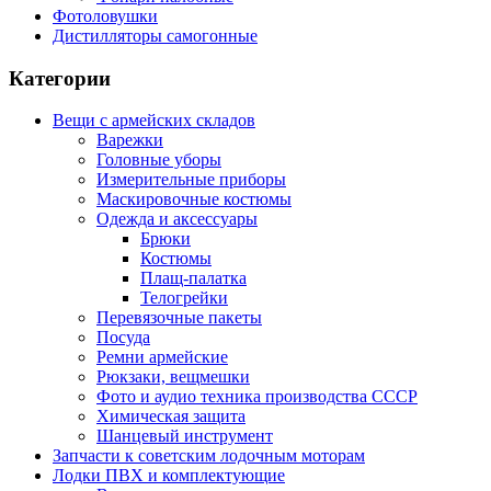
Фотоловушки
Дистилляторы самогонные
Категории
Вещи с армейских складов
Варежки
Головные уборы
Измерительные приборы
Маскировочные костюмы
Одежда и аксессуары
Брюки
Костюмы
Плащ-палатка
Телогрейки
Перевязочные пакеты
Посуда
Ремни армейские
Рюкзаки, вещмешки
Фото и аудио техника производства СССР
Химическая защита
Шанцевый инструмент
Запчасти к советским лодочным моторам
Лодки ПВХ и комплектующие