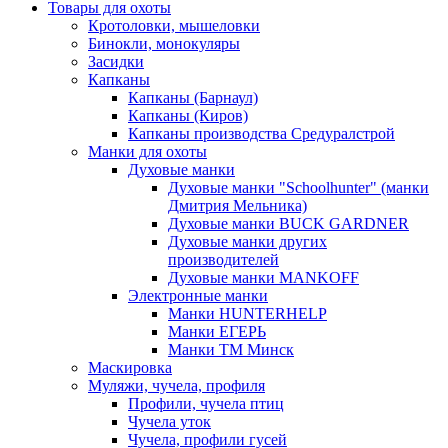
Товары для охоты
Кротоловки, мышеловки
Бинокли, монокуляры
Засидки
Капканы
Капканы (Барнаул)
Капканы (Киров)
Капканы производства Средуралстрой
Манки для охоты
Духовые манки
Духовые манки "Schoolhunter" (манки
Дмитрия Мельника)
Духовые манки BUCK GARDNER
Духовые манки других
производителей
Духовые манки MANKOFF
Электронные манки
Манки HUNTERHELP
Манки ЕГЕРЬ
Манки ТМ Минск
Маскировка
Муляжи, чучела, профиля
Профили, чучела птиц
Чучела уток
Чучела, профили гусей