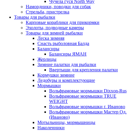
Чучела гуся North Way
Намордники, поводки для собак
Стрельба, пристрелка
Товары для рыбалки
Карповые кораблики для прикормки
Эхолоты, подводные камеры
Товары для зимней рыбалки
Леска зимняя
Снасть рыболовная Балда
Балансиры
Балансиры ЯМАН
Жерлицы
Зимние палатки для рыбалки
Ввертыши для крепления палатки
Кормушки зимние
Ледобуры и комплектующие
Мормышки
Вольфрамовые мормышки Dixxon-Rus
Вольфрамовые мормышки TRUE
WEIGHT
Вольфрамовые мормышки г. Иваново
Вольфрамовые мормышки Мастер Од.
(Иваново)
Мотыльницы, мормышницы
Наколенники