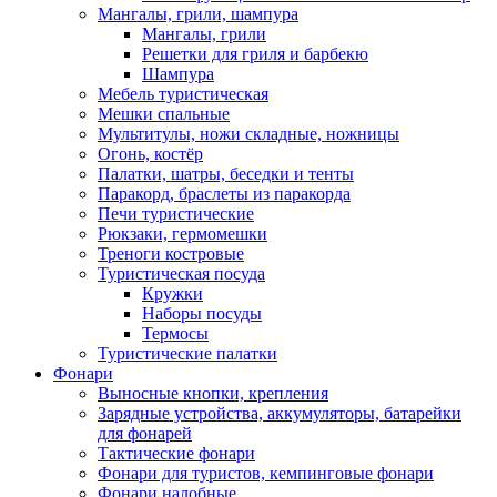
Мангалы, грили, шампура
Мангалы, грили
Решетки для гриля и барбекю
Шампура
Мебель туристическая
Мешки спальные
Мультитулы, ножи складные, ножницы
Огонь, костёр
Палатки, шатры, беседки и тенты
Паракорд, браслеты из паракорда
Печи туристические
Рюкзаки, гермомешки
Треноги костровые
Туристическая посуда
Кружки
Наборы посуды
Термосы
Туристические палатки
Фонари
Выносные кнопки, крепления
Зарядные устройства, аккумуляторы, батарейки
для фонарей
Тактические фонари
Фонари для туристов, кемпинговые фонари
Фонари налобные