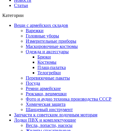
Новости
Статьи
Категории
Вещи с армейских складов
Варежки
Головные уборы
Измерительные приборы
Маскировочные костюмы
Одежда и аксессуары
Брюки
Костюмы
Плащ-палатка
Телогрейки
Перевязочные пакеты
Посуда
Ремни армейские
Рюкзаки, вещмешки
Фото и аудио техника производства СССР
Химическая защита
Шанцевый инструмент
Запчасти к советским лодочным моторам
Лодки ПВХ и комплектующие
Весла, лопасти, насосы
Жилеты спасательные