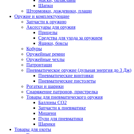
Маски, балаклавы
Шапки
Штормовки, дождевики, плащи
Оружие и комплектующие
Запчасти к оружию
Аксессуары для оружия
Прицелы
Средства для ухода за оружием
Ящики, боксы
Кобуры
Оружейные ремни
Оружейные чехлы
Патронташи
Пневматическое оружие (дульная энергия до 3 Дж)
Пневматические винтовки
Пневматические пистолеты
Рогатки и шарики
Снаряжение патронов, пристрелка
Товары для пневматического оружия
Баллоны СО2
Запчасти к пневматике
Мишени
Пули для пневматики
Шарики
Товары для охоты