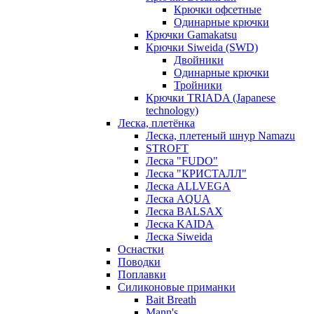
Крючки офсетные
Одинарные крючки
Крючки Gamakatsu
Крючки Siweida (SWD)
Двойники
Одинарные крючки
Тройники
Крючки TRIADA (Japanese
technology)
Леска, плетёнка
Леска, плетеный шнур Namazu
STROFT
Леска "FUDO"
Леска "КРИСТАЛЛ"
Леска ALLVEGA
Леска AQUA
Леска BALSAX
Леска KAIDA
Леска Siweida
Оснастки
Поводки
Поплавки
Силиконовые приманки
Bait Breath
Mann's