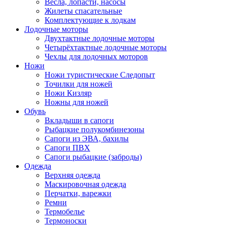
Весла, лопасти, насосы
Жилеты спасательные
Комплектующие к лодкам
Лодочные моторы
Двухтактные лодочные моторы
Четырёхтактные лодочные моторы
Чехлы для лодочных моторов
Ножи
Ножи туристические Следопыт
Точилки для ножей
Ножи Кизляр
Ножны для ножей
Обувь
Вкладыши в сапоги
Рыбацкие полукомбинезоны
Сапоги из ЭВА, бахилы
Сапоги ПВХ
Сапоги рыбацкие (заброды)
Одежда
Верхняя одежда
Маскировочная одежда
Перчатки, варежки
Ремни
Термобелье
Термоноски