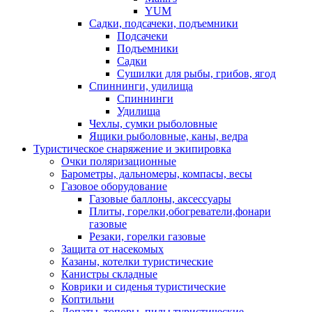
YUM
Садки, подсачеки, подъемники
Подсачеки
Подъемники
Садки
Сушилки для рыбы, грибов, ягод
Спиннинги, удилища
Спиннинги
Удилища
Чехлы, сумки рыболовные
Ящики рыболовные, каны, ведра
Туристическое снаряжение и экипировка
Очки поляризационные
Барометры, дальномеры, компасы, весы
Газовое оборудование
Газовые баллоны, аксессуары
Плиты, горелки,обогреватели,фонари
газовые
Резаки, горелки газовые
Защита от насекомых
Казаны, котелки туристические
Канистры складные
Коврики и сиденья туристические
Коптильни
Лопаты, топоры, пилы туристические