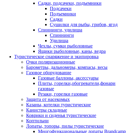
Садки, подсачеки, подъемники
Подсачеки
Подъемники
Садки
Сушилки для рыбы, грибов, ягод
Спиннинги, удилища
Спиннинги
Удилища
Чехлы, сумки рыболовные
Ящики рыболовные, каны, ведра
Туристическое снаряжение и экипировка
Очки поляризационные
Барометры, дальномеры, компасы, весы
Газовое оборудование
Газовые баллоны, аксессуары
Плиты, горелки,обогреватели,фонари
газовые
Резаки, горелки газовые
Защита от насекомых
Казаны, котелки туристические
Канистры складные
Коврики и сиденья туристические
Коптильни
Лопаты, топоры, пилы туристические
Многофункциональные лопаты Brandcamp