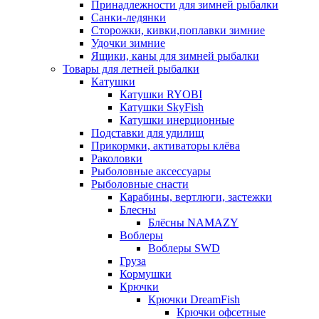
Принадлежности для зимней рыбалки
Санки-ледянки
Сторожки, кивки,поплавки зимние
Удочки зимние
Ящики, каны для зимней рыбалки
Товары для летней рыбалки
Катушки
Катушки RYOBI
Катушки SkyFish
Катушки инерционные
Подставки для удилищ
Прикормки, активаторы клёва
Раколовки
Рыболовные аксессуары
Рыболовные снасти
Карабины, вертлюги, застежки
Блесны
Блёсны NAMAZY
Воблеры
Воблеры SWD
Груза
Кормушки
Крючки
Крючки DreamFish
Крючки офсетные