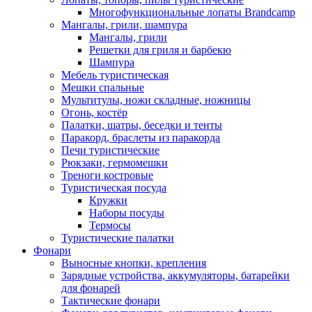
Многофункциональные лопаты Brandcamp
Мангалы, грили, шампура
Мангалы, грили
Решетки для гриля и барбекю
Шампура
Мебель туристическая
Мешки спальные
Мультитулы, ножи складные, ножницы
Огонь, костёр
Палатки, шатры, беседки и тенты
Паракорд, браслеты из паракорда
Печи туристические
Рюкзаки, гермомешки
Треноги костровые
Туристическая посуда
Кружки
Наборы посуды
Термосы
Туристические палатки
Фонари
Выносные кнопки, крепления
Зарядные устройства, аккумуляторы, батарейки
для фонарей
Тактические фонари