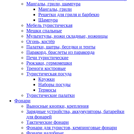
Мангалы, грили, шампура
Мангалы, грили
Решетки для гриля и барбекю
Шампура
Мебель туристическая
Мешки спальные
Мультитулы, ножи складные, ножницы
Огонь, костёр
Палатки, шатры, беседки и тенты
Паракорд, браслеты из паракорда
Печи туристические
Рюкзаки, гермомешки
Треноги костровые
Туристическая посуда
Кружки
Наборы посуды
Термосы
Туристические палатки
Фонари
Выносные кнопки, крепления
Зарядные устройства, аккумуляторы, батарейки
для фонарей
Тактические фонари
Фонари для туристов, кемпинговые фонари
Фонари налобные