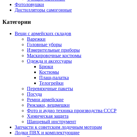
Фотоловушки
Дистилляторы самогонные
Категории
Вещи с армейских складов
Варежки
Головные уборы
Измерительные приборы
Маскировочные костюмы
Одежда и аксессуары
Брюки
Костюмы
Плащ-палатка
Телогрейки
Перевязочные пакеты
Посуда
Ремни армейские
Рюкзаки, вещмешки
Фото и аудио техника производства СССР
Химическая защита
Шанцевый инструмент
Запчасти к советским лодочным моторам
Лодки ПВХ и комплектующие