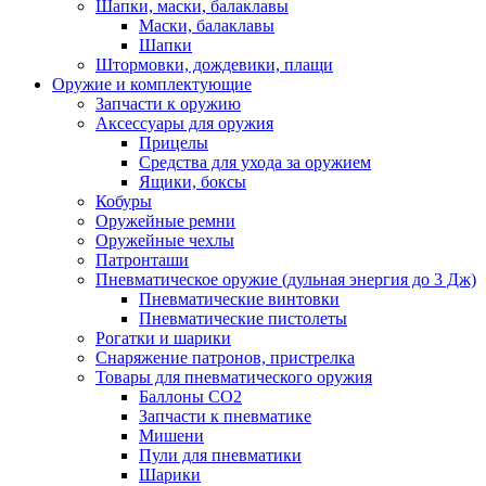
Шапки, маски, балаклавы
Маски, балаклавы
Шапки
Штормовки, дождевики, плащи
Оружие и комплектующие
Запчасти к оружию
Аксессуары для оружия
Прицелы
Средства для ухода за оружием
Ящики, боксы
Кобуры
Оружейные ремни
Оружейные чехлы
Патронташи
Пневматическое оружие (дульная энергия до 3 Дж)
Пневматические винтовки
Пневматические пистолеты
Рогатки и шарики
Снаряжение патронов, пристрелка
Товары для пневматического оружия
Баллоны СО2
Запчасти к пневматике
Мишени
Пули для пневматики
Шарики