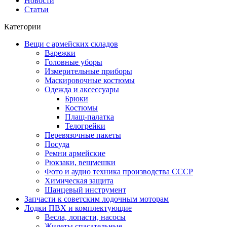
Новости
Статьи
Категории
Вещи с армейских складов
Варежки
Головные уборы
Измерительные приборы
Маскировочные костюмы
Одежда и аксессуары
Брюки
Костюмы
Плащ-палатка
Телогрейки
Перевязочные пакеты
Посуда
Ремни армейские
Рюкзаки, вещмешки
Фото и аудио техника производства СССР
Химическая защита
Шанцевый инструмент
Запчасти к советским лодочным моторам
Лодки ПВХ и комплектующие
Весла, лопасти, насосы
Жилеты спасательные