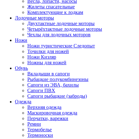
Весла, лопасти, насосы
Жилеты спасательные
Комплектующие к лодкам
Лодочные моторы
Двухтактные лодочные моторы
Четырёхтактные лодочные моторы
Чехлы для лодочных моторов
Ножи
Ножи туристические Следопыт
Точилки для ножей
Ножи Кизляр
Ножны для ножей
Обувь
Вкладыши в сапоги
Рыбацкие полукомбинезоны
Сапоги из ЭВА, бахилы
Сапоги ПВХ
Сапоги рыбацкие (заброды)
Одежда
Верхняя одежда
Маскировочная одежда
Перчатки, варежки
Ремни
Термобелье
Термоноски