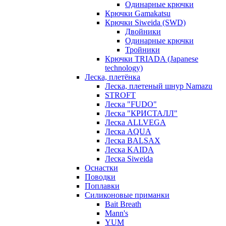
Одинарные крючки
Крючки Gamakatsu
Крючки Siweida (SWD)
Двойники
Одинарные крючки
Тройники
Крючки TRIADA (Japanese
technology)
Леска, плетёнка
Леска, плетеный шнур Namazu
STROFT
Леска "FUDO"
Леска "КРИСТАЛЛ"
Леска ALLVEGA
Леска AQUA
Леска BALSAX
Леска KAIDA
Леска Siweida
Оснастки
Поводки
Поплавки
Силиконовые приманки
Bait Breath
Mann's
YUM