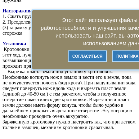
пружина.
Настораживание
1. Сжать пружину (1), сдвинуть насторожку (2) в сторону.
Этот сайт использует файлы 
2. Преодолевая сопротивление пружины, закрепить сторожок
работоспособности и улучшения кач
(3) за рамку устройства Далее надеваем насторожку на конец
сторожка.
использовать наш сайт, вы авт
использованием данн
Установка
Кротоловки устанавливаются в ходы кротов, чтобы найти
этот ход, нужно обнаружить кротовины (горки,
СОГЛАСИТЬСЯ
ПОЛИТИКА
возвышающиеся над землей). Между кротовинами всегда
проходит прямой соединительный ход.
Вырезка пласта земли под установку кротоловок.
Необходимо воткнуть нож в землю и вести его в земле, пока
не почувствуется полость (ход крота). При нащупывании хода,
следует повернуть нож вдоль хода и вырезать пласт земли
(длиной до 40-50 см.) с тем расчетом, чтобы в полученное
отверстие поместились две кротоловки. Вырезанный пласт
земли должен иметь форму конуса, чтобы было удобно в
дальнейшем прикрыть вырезанное отверстие. Эту операцию
необходимо проводить очень аккуратно.
Заряженную кротоловку нужно настроить так, что при легком
толчке в замочек, механизм кротоловки срабатывал.