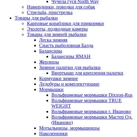
Чучела гуся North Way
Намордники, поводки для собак
Стрельба, пристрелка
Товары для рыбалки
Карповые кораблики для прикормки
Эхолоты, подводные камеры
Товары для зимней рыбалки
Леска зимняя
Снасть рыболовная Балда
Балансиры
Балансиры ЯМАН
Жерлицы
Зимние палатки для рыбалки
Ввертыши для крепления палатки
Кормушки зимние
Ледобуры и комплектующие
Мормышки
Вольфрамовые мормышки Dixxon-Rus
Вольфрамовые мормышки TRUE
WEIGHT
Вольфрамовые мормышки г. Иваново
Вольфрамовые мормышки Мастер Од.
(Иваново)
Мотыльницы, мормышницы
Наколенники