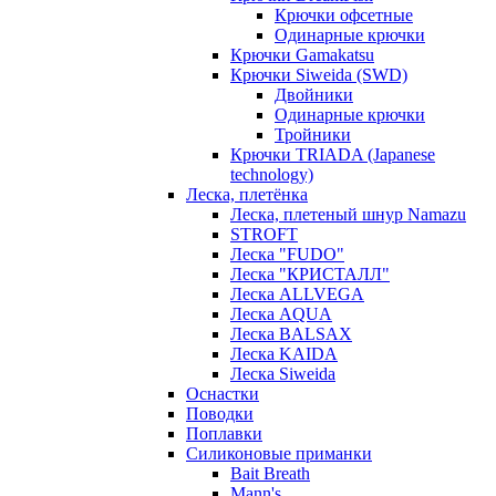
Крючки офсетные
Одинарные крючки
Крючки Gamakatsu
Крючки Siweida (SWD)
Двойники
Одинарные крючки
Тройники
Крючки TRIADA (Japanese
technology)
Леска, плетёнка
Леска, плетеный шнур Namazu
STROFT
Леска "FUDO"
Леска "КРИСТАЛЛ"
Леска ALLVEGA
Леска AQUA
Леска BALSAX
Леска KAIDA
Леска Siweida
Оснастки
Поводки
Поплавки
Силиконовые приманки
Bait Breath
Mann's