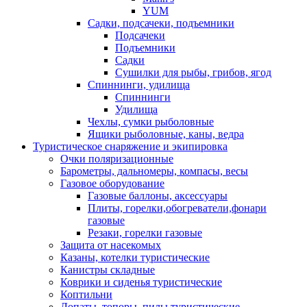
YUM
Садки, подсачеки, подъемники
Подсачеки
Подъемники
Садки
Сушилки для рыбы, грибов, ягод
Спиннинги, удилища
Спиннинги
Удилища
Чехлы, сумки рыболовные
Ящики рыболовные, каны, ведра
Туристическое снаряжение и экипировка
Очки поляризационные
Барометры, дальномеры, компасы, весы
Газовое оборудование
Газовые баллоны, аксессуары
Плиты, горелки,обогреватели,фонари
газовые
Резаки, горелки газовые
Защита от насекомых
Казаны, котелки туристические
Канистры складные
Коврики и сиденья туристические
Коптильни
Лопаты, топоры, пилы туристические