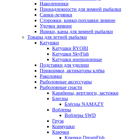
Наколенники
Принадлежности для зимней рыбалки
Санки-ледянки
Сторожки, кивки,поплавки зимние
Удочки зимние
Ящики, каны для зимней рыбалки
Товары для летней рыбалки
Катушки
Катушки RYOBI
Катушки SkyFish
Катушки инерционные
Подставки для удилищ
Прикормки, активаторы клёва
Раколовки
Рыболовные аксессуары
Рыболовные снасти
Карабины, вертлюги, застежки
Блесны
Блёсны NAMAZY
Воблеры
Воблеры SWD
Груза
Кормушки
Крючки
Крючки DreamFish