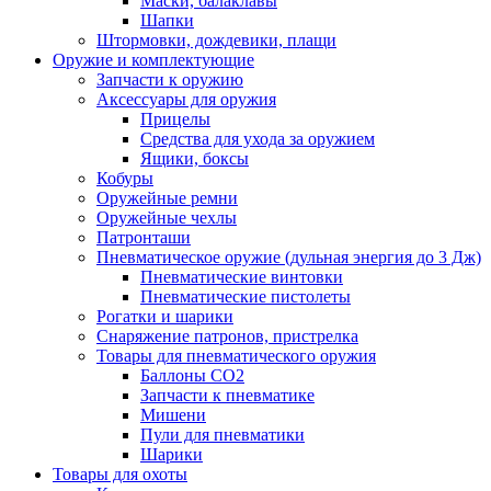
Маски, балаклавы
Шапки
Штормовки, дождевики, плащи
Оружие и комплектующие
Запчасти к оружию
Аксессуары для оружия
Прицелы
Средства для ухода за оружием
Ящики, боксы
Кобуры
Оружейные ремни
Оружейные чехлы
Патронташи
Пневматическое оружие (дульная энергия до 3 Дж)
Пневматические винтовки
Пневматические пистолеты
Рогатки и шарики
Снаряжение патронов, пристрелка
Товары для пневматического оружия
Баллоны СО2
Запчасти к пневматике
Мишени
Пули для пневматики
Шарики
Товары для охоты