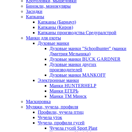
Кротоловки, мышеловки
Бинокли, монокуляры
Засидки
Капканы
Капканы (Барнаул)
Капканы (Киров)
Капканы производства Средуралстрой
Манки для охоты
Духовые манки
Духовые манки "Schoolhunter" (манки
Дмитрия Мельника)
Духовые манки BUCK GARDNER
Духовые манки других
производителей
Духовые манки MANKOFF
Электронные манки
Манки HUNTERHELP
Манки ЕГЕРЬ
Манки ТМ Минск
Маскировка
Муляжи, чучела, профиля
Профили, чучела птиц
Чучела уток
Чучела, профили гусей
Чучела гусей Sport Plast