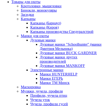
Товары для охоты
Кротоловки, мышеловки
Бинокли, монокуляры
Засидки
Капканы
Капканы (Барнаул)
Капканы (Киров)
Капканы производства Средуралстрой
Манки для охоты
Духовые манки
Духовые манки "Schoolhunter" (манки
Дмитрия Мельника)
Духовые манки BUCK GARDNER
Духовые манки других
производителей
Духовые манки MANKOFF
Электронные манки
Манки HUNTERHELP
Манки ЕГЕРЬ
Манки ТМ Минск
Маскировка
Муляжи, чучела, профиля
Профили, чучела птиц
Чучела уток
Чучела, профили гусей