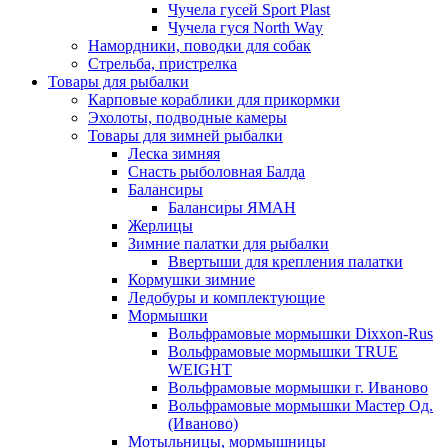
Чучела гусей Sport Plast
Чучела гуся North Way
Намордники, поводки для собак
Стрельба, пристрелка
Товары для рыбалки
Карповые кораблики для прикормки
Эхолоты, подводные камеры
Товары для зимней рыбалки
Леска зимняя
Снасть рыболовная Балда
Балансиры
Балансиры ЯМАН
Жерлицы
Зимние палатки для рыбалки
Ввертыши для крепления палатки
Кормушки зимние
Ледобуры и комплектующие
Мормышки
Вольфрамовые мормышки Dixxon-Rus
Вольфрамовые мормышки TRUE
WEIGHT
Вольфрамовые мормышки г. Иваново
Вольфрамовые мормышки Мастер Од.
(Иваново)
Мотыльницы, мормышницы