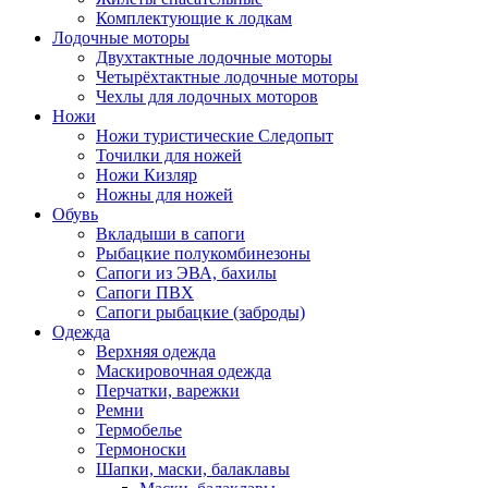
Комплектующие к лодкам
Лодочные моторы
Двухтактные лодочные моторы
Четырёхтактные лодочные моторы
Чехлы для лодочных моторов
Ножи
Ножи туристические Следопыт
Точилки для ножей
Ножи Кизляр
Ножны для ножей
Обувь
Вкладыши в сапоги
Рыбацкие полукомбинезоны
Сапоги из ЭВА, бахилы
Сапоги ПВХ
Сапоги рыбацкие (заброды)
Одежда
Верхняя одежда
Маскировочная одежда
Перчатки, варежки
Ремни
Термобелье
Термоноски
Шапки, маски, балаклавы