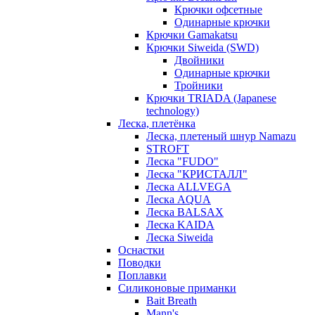
Крючки офсетные
Одинарные крючки
Крючки Gamakatsu
Крючки Siweida (SWD)
Двойники
Одинарные крючки
Тройники
Крючки TRIADA (Japanese
technology)
Леска, плетёнка
Леска, плетеный шнур Namazu
STROFT
Леска "FUDO"
Леска "КРИСТАЛЛ"
Леска ALLVEGA
Леска AQUA
Леска BALSAX
Леска KAIDA
Леска Siweida
Оснастки
Поводки
Поплавки
Силиконовые приманки
Bait Breath
Mann's