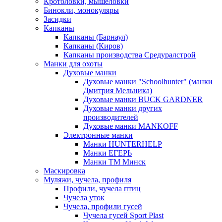
Кротоловки, мышеловки
Бинокли, монокуляры
Засидки
Капканы
Капканы (Барнаул)
Капканы (Киров)
Капканы производства Средуралстрой
Манки для охоты
Духовые манки
Духовые манки "Schoolhunter" (манки
Дмитрия Мельника)
Духовые манки BUCK GARDNER
Духовые манки других
производителей
Духовые манки MANKOFF
Электронные манки
Манки HUNTERHELP
Манки ЕГЕРЬ
Манки ТМ Минск
Маскировка
Муляжи, чучела, профиля
Профили, чучела птиц
Чучела уток
Чучела, профили гусей
Чучела гусей Sport Plast