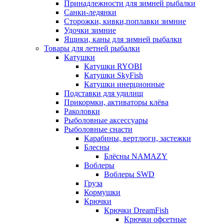
Принадлежности для зимней рыбалки
Санки-ледянки
Сторожки, кивки,поплавки зимние
Удочки зимние
Ящики, каны для зимней рыбалки
Товары для летней рыбалки
Катушки
Катушки RYOBI
Катушки SkyFish
Катушки инерционные
Подставки для удилищ
Прикормки, активаторы клёва
Раколовки
Рыболовные аксессуары
Рыболовные снасти
Карабины, вертлюги, застежки
Блесны
Блёсны NAMAZY
Воблеры
Воблеры SWD
Груза
Кормушки
Крючки
Крючки DreamFish
Крючки офсетные