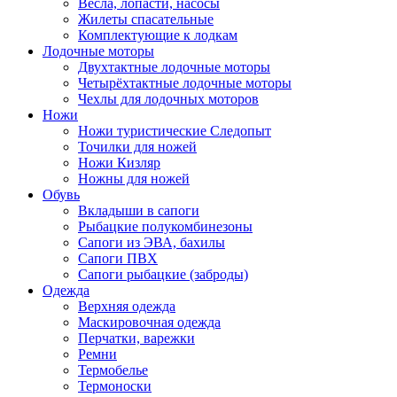
Весла, лопасти, насосы
Жилеты спасательные
Комплектующие к лодкам
Лодочные моторы
Двухтактные лодочные моторы
Четырёхтактные лодочные моторы
Чехлы для лодочных моторов
Ножи
Ножи туристические Следопыт
Точилки для ножей
Ножи Кизляр
Ножны для ножей
Обувь
Вкладыши в сапоги
Рыбацкие полукомбинезоны
Сапоги из ЭВА, бахилы
Сапоги ПВХ
Сапоги рыбацкие (заброды)
Одежда
Верхняя одежда
Маскировочная одежда
Перчатки, варежки
Ремни
Термобелье
Термоноски