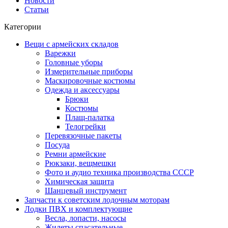
Новости
Статьи
Категории
Вещи с армейских складов
Варежки
Головные уборы
Измерительные приборы
Маскировочные костюмы
Одежда и аксессуары
Брюки
Костюмы
Плащ-палатка
Телогрейки
Перевязочные пакеты
Посуда
Ремни армейские
Рюкзаки, вещмешки
Фото и аудио техника производства СССР
Химическая защита
Шанцевый инструмент
Запчасти к советским лодочным моторам
Лодки ПВХ и комплектующие
Весла, лопасти, насосы
Жилеты спасательные