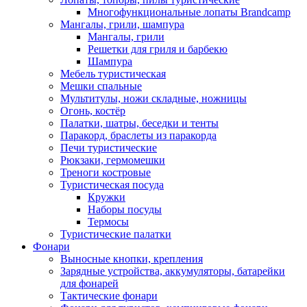
Многофункциональные лопаты Brandcamp
Мангалы, грили, шампура
Мангалы, грили
Решетки для гриля и барбекю
Шампура
Мебель туристическая
Мешки спальные
Мультитулы, ножи складные, ножницы
Огонь, костёр
Палатки, шатры, беседки и тенты
Паракорд, браслеты из паракорда
Печи туристические
Рюкзаки, гермомешки
Треноги костровые
Туристическая посуда
Кружки
Наборы посуды
Термосы
Туристические палатки
Фонари
Выносные кнопки, крепления
Зарядные устройства, аккумуляторы, батарейки
для фонарей
Тактические фонари