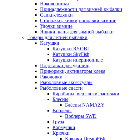
Наколенники
Принадлежности для зимней рыбалки
Санки-ледянки
Сторожки, кивки,поплавки зимние
Удочки зимние
Ящики, каны для зимней рыбалки
Товары для летней рыбалки
Катушки
Катушки RYOBI
Катушки SkyFish
Катушки инерционные
Подставки для удилищ
Прикормки, активаторы клёва
Раколовки
Рыболовные аксессуары
Рыболовные снасти
Карабины, вертлюги, застежки
Блесны
Блёсны NAMAZY
Воблеры
Воблеры SWD
Груза
Кормушки
Крючки
Крючки DreamFish