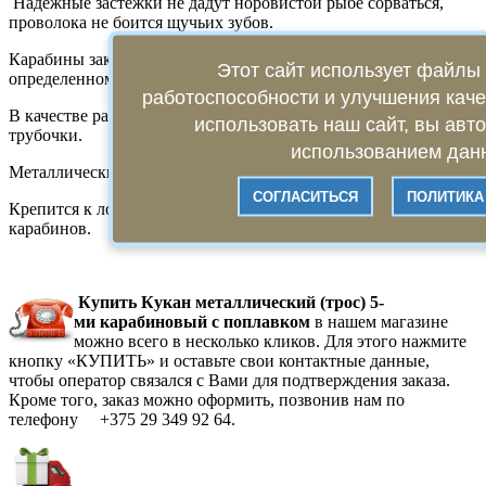
Надежные застежки не дадут норовистой рыбе сорваться,
проволока не боится щучьих зубов.
Карабины закреплены при помощи вертлюгов на
Этот сайт использует файлы 
определенном расстоянии.
работоспособности и улучшения кач
В качестве разграничителей используются силиконовые
использовать наш сайт, вы авт
трубочки.
использованием данн
Металлический трос диаметром 1.5 мм имеет длину 2.5 м.
СОГЛАСИТЬСЯ
ПОЛИТИКА
Крепится к лодке (колышкам и т.д.) с помощью надежных
карабинов.
Купить Кукан металлический (трос) 5-
ми карабиновый с поплавком
в нашем магазине
можно всего в несколько кликов. Для этого нажмите
кнопку «КУПИТЬ» и оставьте свои контактные данные,
чтобы оператор связался с Вами для подтверждения заказа.
Кроме того, заказ можно оформить, позвонив нам по
телефону +375 29 349 92 64.