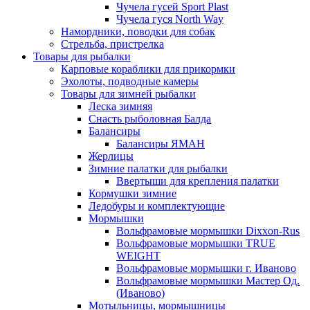
Чучела гусей Sport Plast
Чучела гуся North Way
Намордники, поводки для собак
Стрельба, пристрелка
Товары для рыбалки
Карповые кораблики для прикормки
Эхолоты, подводные камеры
Товары для зимней рыбалки
Леска зимняя
Снасть рыболовная Балда
Балансиры
Балансиры ЯМАН
Жерлицы
Зимние палатки для рыбалки
Ввертыши для крепления палатки
Кормушки зимние
Ледобуры и комплектующие
Мормышки
Вольфрамовые мормышки Dixxon-Rus
Вольфрамовые мормышки TRUE
WEIGHT
Вольфрамовые мормышки г. Иваново
Вольфрамовые мормышки Мастер Од.
(Иваново)
Мотыльницы, мормышницы