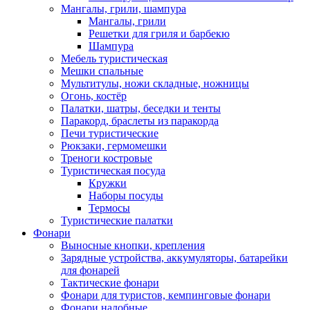
Мангалы, грили, шампура
Мангалы, грили
Решетки для гриля и барбекю
Шампура
Мебель туристическая
Мешки спальные
Мультитулы, ножи складные, ножницы
Огонь, костёр
Палатки, шатры, беседки и тенты
Паракорд, браслеты из паракорда
Печи туристические
Рюкзаки, гермомешки
Треноги костровые
Туристическая посуда
Кружки
Наборы посуды
Термосы
Туристические палатки
Фонари
Выносные кнопки, крепления
Зарядные устройства, аккумуляторы, батарейки
для фонарей
Тактические фонари
Фонари для туристов, кемпинговые фонари
Фонари налобные