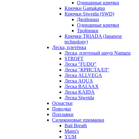
Одинарные крючки
Крючки Gamakatsu
Крючки Siweida (SWD)
Двойники
Одинарные крючки
Тройники
Крючки TRIADA (Japanese
technology)
Леска, плетёнка
Леска, плетеный шнур Namazu
STROFT
Леска "FUDO"
Леска "КРИСТАЛЛ"
Леска ALLVEGA
Леска AQUA
Леска BALSAX
Леска KAIDA
Леска Siweida
Оснастки
Поводки
Поплавки
Силиконовые приманки
Bait Breath
Mann's
YUM