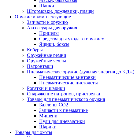
Маски, балаклавы
Шапки
Штормовки, дождевики, плащи
Оружие и комплектующие
Запчасти к оружию
Аксессуары для оружия
Прицелы
Средства для ухода за оружием
Ящики, боксы
Кобуры
Оружейные ремни
Оружейные чехлы
Патронташи
Пневматическое оружие (дульная энергия до 3 Дж)
Пневматические винтовки
Пневматические пистолеты
Рогатки и шарики
Снаряжение патронов, пристрелка
Товары для пневматического оружия
Баллоны СО2
Запчасти к пневматике
Мишени
Пули для пневматики
Шарики
Товары для охоты