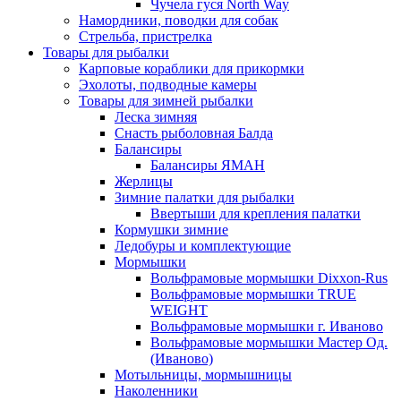
Чучела гуся North Way
Намордники, поводки для собак
Стрельба, пристрелка
Товары для рыбалки
Карповые кораблики для прикормки
Эхолоты, подводные камеры
Товары для зимней рыбалки
Леска зимняя
Снасть рыболовная Балда
Балансиры
Балансиры ЯМАН
Жерлицы
Зимние палатки для рыбалки
Ввертыши для крепления палатки
Кормушки зимние
Ледобуры и комплектующие
Мормышки
Вольфрамовые мормышки Dixxon-Rus
Вольфрамовые мормышки TRUE
WEIGHT
Вольфрамовые мормышки г. Иваново
Вольфрамовые мормышки Мастер Од.
(Иваново)
Мотыльницы, мормышницы
Наколенники