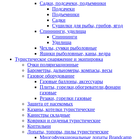
Садки, подсачеки, подъемники
Подсачеки
Подъемники
Садки
Сушилки для рыбы, грибов, ягод
Спиннинги, удилища
Спиннинги
Удилища
Чехлы, сумки рыболовные
Ящики рыболовные, каны, ведра
Туристическое снаряжение и экипировка
Очки поляризационные
Барометры, дальномеры, компасы, весы
Газовое оборудование
Газовые баллоны, аксессуары
Плиты, горелки,обогреватели,фонари
газовые
Резаки, горелки газовые
Защита от насекомых
Казаны, котелки туристические
Канистры складные
Коврики и сиденья туристические
Коптильни
Лопаты, топоры, пилы туристические
Многофункциональные лопаты Brandcamp