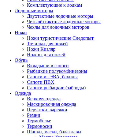
Комплектующие к лодкам
Лодочные моторы
Двухтактные лодочные моторы
Четырёхтактные лодочные моторы
Чехлы для лодочных моторов
Ножи
Ножи туристические Следопыт
Точилки для ножей
Ножи Кизляр
Ножны для ножей
Обувь
Вкладыши в сапоги
Рыбацкие полукомбинезоны
Сапоги из ЭВА, бахилы
Сапоги ПВХ
Сапоги рыбацкие (заброды)
Одежда
Верхняя одежда
Маскировочная одежда
Перчатки, варежки
Ремни
Термобелье
Термоноски
Шапки, маски, балаклавы