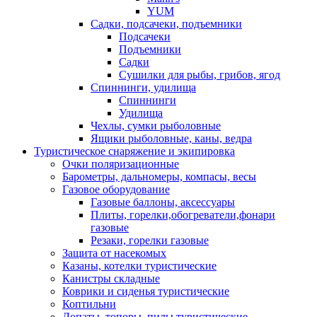
YUM
Садки, подсачеки, подъемники
Подсачеки
Подъемники
Садки
Сушилки для рыбы, грибов, ягод
Спиннинги, удилища
Спиннинги
Удилища
Чехлы, сумки рыболовные
Ящики рыболовные, каны, ведра
Туристическое снаряжение и экипировка
Очки поляризационные
Барометры, дальномеры, компасы, весы
Газовое оборудование
Газовые баллоны, аксессуары
Плиты, горелки,обогреватели,фонари
газовые
Резаки, горелки газовые
Защита от насекомых
Казаны, котелки туристические
Канистры складные
Коврики и сиденья туристические
Коптильни
Лопаты, топоры, пилы туристические