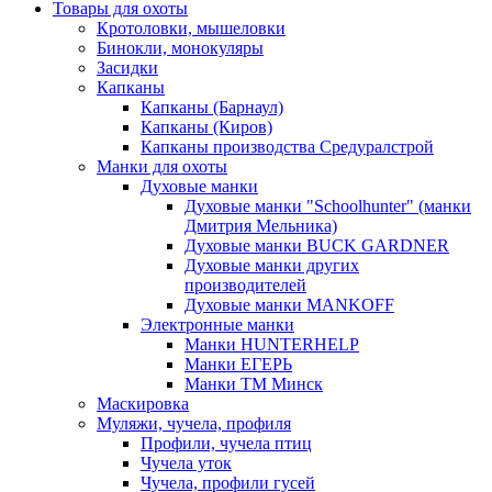
Товары для охоты
Кротоловки, мышеловки
Бинокли, монокуляры
Засидки
Капканы
Капканы (Барнаул)
Капканы (Киров)
Капканы производства Средуралстрой
Манки для охоты
Духовые манки
Духовые манки "Schoolhunter" (манки
Дмитрия Мельника)
Духовые манки BUCK GARDNER
Духовые манки других
производителей
Духовые манки MANKOFF
Электронные манки
Манки HUNTERHELP
Манки ЕГЕРЬ
Манки ТМ Минск
Маскировка
Муляжи, чучела, профиля
Профили, чучела птиц
Чучела уток
Чучела, профили гусей