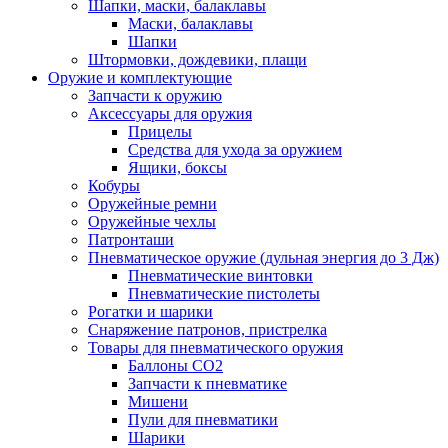
Шапки, маски, балаклавы
Маски, балаклавы
Шапки
Штормовки, дождевики, плащи
Оружие и комплектующие
Запчасти к оружию
Аксессуары для оружия
Прицелы
Средства для ухода за оружием
Ящики, боксы
Кобуры
Оружейные ремни
Оружейные чехлы
Патронташи
Пневматическое оружие (дульная энергия до 3 Дж)
Пневматические винтовки
Пневматические пистолеты
Рогатки и шарики
Снаряжение патронов, пристрелка
Товары для пневматического оружия
Баллоны СО2
Запчасти к пневматике
Мишени
Пули для пневматики
Шарики