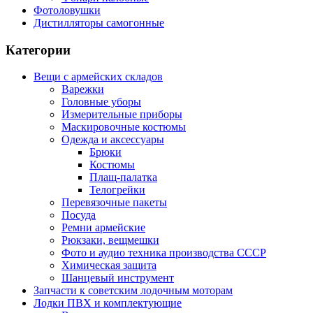
Фотоловушки
Дистилляторы самогонные
Категории
Вещи с армейских складов
Варежки
Головные уборы
Измерительные приборы
Маскировочные костюмы
Одежда и аксессуары
Брюки
Костюмы
Плащ-палатка
Телогрейки
Перевязочные пакеты
Посуда
Ремни армейские
Рюкзаки, вещмешки
Фото и аудио техника производства СССР
Химическая защита
Шанцевый инструмент
Запчасти к советским лодочным моторам
Лодки ПВХ и комплектующие