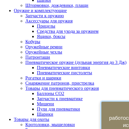
Шапки
Штормовки, дождевики, плащи
Оружие и комплектующие
Запчасти к оружию
Аксессуары для оружия
Прицелы
Средства для ухода за оружием
Ящики, боксы
Кобуры
Оружейные ремни
Оружейные чехлы
Патронташи
Пневматическое оружие (дульная энергия до 3 Дж)
Пневматические винтовки
Пневматические пистолеты
Рогатки и шарики
Снаряжение патронов, пристрелка
Товары для пневматического оружия
Баллоны СО2
Запчасти к пневматике
Мишени
Пули для пневматики
Шарики
работос
Товары для охоты
Кротоловки, мышеловки
ис