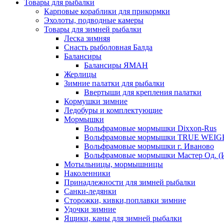
Товары для рыбалки
Карповые кораблики для прикормки
Эхолоты, подводные камеры
Товары для зимней рыбалки
Леска зимняя
Снасть рыболовная Балда
Балансиры
Балансиры ЯМАН
Жерлицы
Зимние палатки для рыбалки
Ввертыши для крепления палатки
Кормушки зимние
Ледобуры и комплектующие
Мормышки
Вольфрамовые мормышки Dixxon-Rus
Вольфрамовые мормышки TRUE WEIG
Вольфрамовые мормышки г. Иваново
Вольфрамовые мормышки Мастер Од. (
Мотыльницы, мормышницы
Наколенники
Принадлежности для зимней рыбалки
Санки-ледянки
Сторожки, кивки,поплавки зимние
Удочки зимние
Ящики, каны для зимней рыбалки