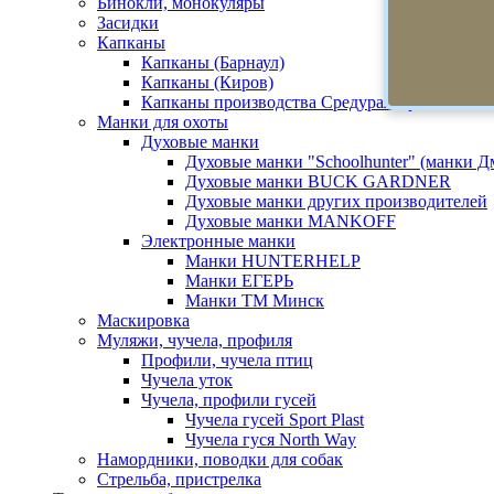
Бинокли, монокуляры
Засидки
Капканы
Капканы (Барнаул)
Капканы (Киров)
Капканы производства Средуралстрой
Манки для охоты
Духовые манки
Духовые манки "Schoolhunter" (манки 
Духовые манки BUCK GARDNER
Духовые манки других производителей
Духовые манки MANKOFF
Электронные манки
Манки HUNTERHELP
Манки ЕГЕРЬ
Манки ТМ Минск
Маскировка
Муляжи, чучела, профиля
Профили, чучела птиц
Чучела уток
Чучела, профили гусей
Чучела гусей Sport Plast
Чучела гуся North Way
Намордники, поводки для собак
Стрельба, пристрелка