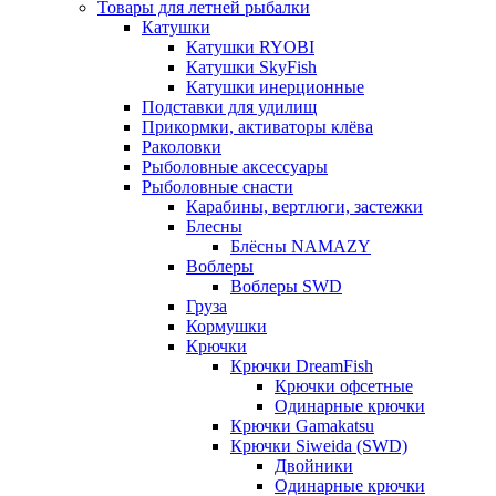
Товары для летней рыбалки
Катушки
Катушки RYOBI
Катушки SkyFish
Катушки инерционные
Подставки для удилищ
Прикормки, активаторы клёва
Раколовки
Рыболовные аксессуары
Рыболовные снасти
Карабины, вертлюги, застежки
Блесны
Блёсны NAMAZY
Воблеры
Воблеры SWD
Груза
Кормушки
Крючки
Крючки DreamFish
Крючки офсетные
Одинарные крючки
Крючки Gamakatsu
Крючки Siweida (SWD)
Двойники
Одинарные крючки