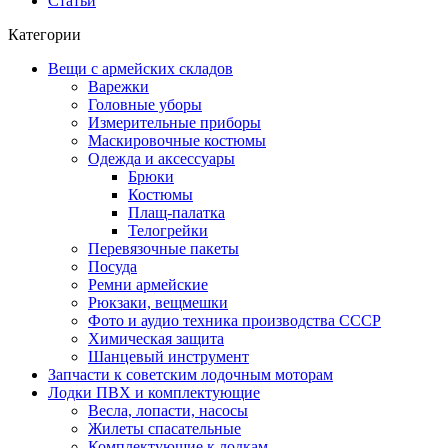
Статьи
Категории
Вещи с армейских складов
Варежки
Головные уборы
Измерительные приборы
Маскировочные костюмы
Одежда и аксессуары
Брюки
Костюмы
Плащ-палатка
Телогрейки
Перевязочные пакеты
Посуда
Ремни армейские
Рюкзаки, вещмешки
Фото и аудио техника производства СССР
Химическая защита
Шанцевый инструмент
Запчасти к советским лодочным моторам
Лодки ПВХ и комплектующие
Весла, лопасти, насосы
Жилеты спасательные
Комплектующие к лодкам