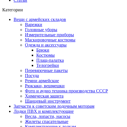
Статьи
Категории
Вещи с армейских складов
Варежки
Головные уборы
Измерительные приборы
Маскировочные костюмы
Одежда и аксессуары
Брюки
Костюмы
Плащ-палатка
Телогрейки
Перевязочные пакеты
Посуда
Ремни армейские
Рюкзаки, вещмешки
Фото и аудио техника производства СССР
Химическая защита
Шанцевый инструмент
Запчасти к советским лодочным моторам
Лодки ПВХ и комплектующие
Весла, лопасти, насосы
Жилеты спасательные
Комплектующие к лодкам