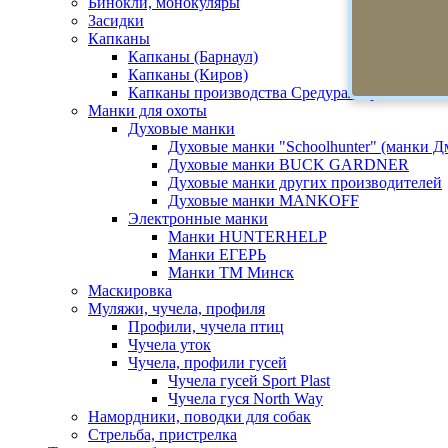
Бинокли, монокуляры
Засидки
Капканы
Капканы (Барнаул)
Капканы (Киров)
Капканы производства Средуралстрой
Манки для охоты
Духовые манки
Духовые манки "Schoolhunter" (манки 
Духовые манки BUCK GARDNER
Духовые манки других производителей
Духовые манки MANKOFF
Электронные манки
Манки HUNTERHELP
Манки ЕГЕРЬ
Манки ТМ Минск
Маскировка
Муляжи, чучела, профиля
Профили, чучела птиц
Чучела уток
Чучела, профили гусей
Чучела гусей Sport Plast
Чучела гуся North Way
Намордники, поводки для собак
Стрельба, пристрелка