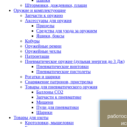
Шапки
Штормовки, дождевики, плащи
Оружие и комплектующие
Запчасти к оружию
Аксессуары для оружия
Прицелы
Средства для ухода за оружием
Ящики, боксы
Кобуры
Оружейные ремни
Оружейные чехлы
Патронташи
Пневматическое оружие (дульная энергия до 3 Дж)
Пневматические винтовки
Пневматические пистолеты
Рогатки и шарики
Снаряжение патронов, пристрелка
Товары для пневматического оружия
Баллоны СО2
Запчасти к пневматике
Мишени
Пули для пневматики
Шарики
работос
Товары для охоты
Кротоловки, мышеловки
ис