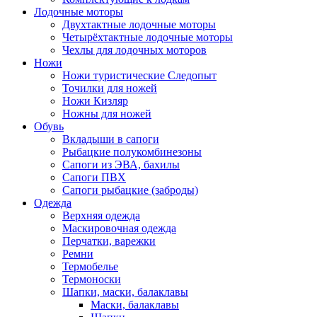
Лодочные моторы
Двухтактные лодочные моторы
Четырёхтактные лодочные моторы
Чехлы для лодочных моторов
Ножи
Ножи туристические Следопыт
Точилки для ножей
Ножи Кизляр
Ножны для ножей
Обувь
Вкладыши в сапоги
Рыбацкие полукомбинезоны
Сапоги из ЭВА, бахилы
Сапоги ПВХ
Сапоги рыбацкие (заброды)
Одежда
Верхняя одежда
Маскировочная одежда
Перчатки, варежки
Ремни
Термобелье
Термоноски
Шапки, маски, балаклавы
Маски, балаклавы