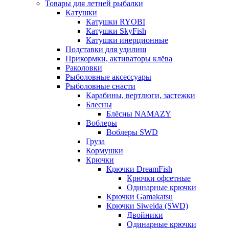
Товары для летней рыбалки
Катушки
Катушки RYOBI
Катушки SkyFish
Катушки инерционные
Подставки для удилищ
Прикормки, активаторы клёва
Раколовки
Рыболовные аксессуары
Рыболовные снасти
Карабины, вертлюги, застежки
Блесны
Блёсны NAMAZY
Воблеры
Воблеры SWD
Груза
Кормушки
Крючки
Крючки DreamFish
Крючки офсетные
Одинарные крючки
Крючки Gamakatsu
Крючки Siweida (SWD)
Двойники
Одинарные крючки