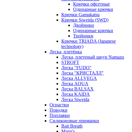
Крючки офсетные
Одинарные крючки
Крючки Gamakatsu
Крючки Siweida (SWD)
Двойники
Одинарные крючки
Тройники
Крючки TRIADA (Japanese
technology)
Леска, плетёнка
Леска, плетеный шнур Namazu
STROFT
Леска "FUDO"
Леска "КРИСТАЛЛ"
Леска ALLVEGA
Леска AQUA
Леска BALSAX
Леска KAIDA
Леска Siweida
Оснастки
Поводки
Поплавки
Силиконовые приманки
Bait Breath
Mann's