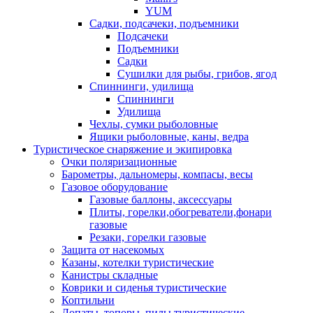
YUM
Садки, подсачеки, подъемники
Подсачеки
Подъемники
Садки
Сушилки для рыбы, грибов, ягод
Спиннинги, удилища
Спиннинги
Удилища
Чехлы, сумки рыболовные
Ящики рыболовные, каны, ведра
Туристическое снаряжение и экипировка
Очки поляризационные
Барометры, дальномеры, компасы, весы
Газовое оборудование
Газовые баллоны, аксессуары
Плиты, горелки,обогреватели,фонари
газовые
Резаки, горелки газовые
Защита от насекомых
Казаны, котелки туристические
Канистры складные
Коврики и сиденья туристические
Коптильни
Лопаты, топоры, пилы туристические