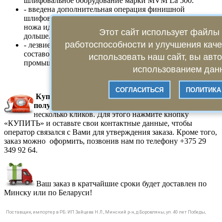
шлифовальное оборудование марки MVM La 500.
- введена дополнительная операция финишной
шлифовки (доводка) лезвия всех ножей: теперь лезвие
ножа идеально острое и держит заточку намного
Этот сайт использует файлы 
дольше.
работоспособности и улучшения кач
- лезвие ножей обрабатывается специальным защитным
составом, который разработан для оборонной
использовать наш сайт, вы авт
промышленности.
использованием данн
СОГЛАСИТЬСЯ
ПОЛИТИКА
Купить Ножи ТОНАР к ледобуру Hellios HS-130
полукруглые​​​​​​​
в нашем магазине можно всего в
несколько кликов. Для этого нажмите кнопку
«КУПИТЬ» и оставьте свои контактные данные, чтобы
оператор связался с Вами для утверждения заказа. Кроме того,
заказ можно оформить, позвонив нам по телефону +375 29
349 92 64.
Ваш заказ в кратчайшие сроки будет доставлен по
Минску или по Беларуси!
Поставщик, импортер в РБ: ИП Зайцева Н.Л., Минский р-н, д.Боровляны, ул. 40 лет Победы,