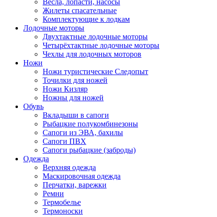
Весла, лопасти, насосы
Жилеты спасательные
Комплектующие к лодкам
Лодочные моторы
Двухтактные лодочные моторы
Четырёхтактные лодочные моторы
Чехлы для лодочных моторов
Ножи
Ножи туристические Следопыт
Точилки для ножей
Ножи Кизляр
Ножны для ножей
Обувь
Вкладыши в сапоги
Рыбацкие полукомбинезоны
Сапоги из ЭВА, бахилы
Сапоги ПВХ
Сапоги рыбацкие (заброды)
Одежда
Верхняя одежда
Маскировочная одежда
Перчатки, варежки
Ремни
Термобелье
Термоноски