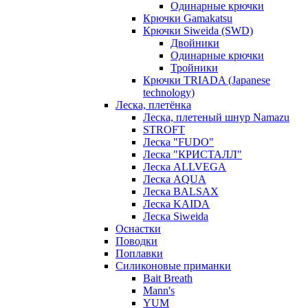
Одинарные крючки
Крючки Gamakatsu
Крючки Siweida (SWD)
Двойники
Одинарные крючки
Тройники
Крючки TRIADA (Japanese
technology)
Леска, плетёнка
Леска, плетеный шнур Namazu
STROFT
Леска "FUDO"
Леска "КРИСТАЛЛ"
Леска ALLVEGA
Леска AQUA
Леска BALSAX
Леска KAIDA
Леска Siweida
Оснастки
Поводки
Поплавки
Силиконовые приманки
Bait Breath
Mann's
YUM