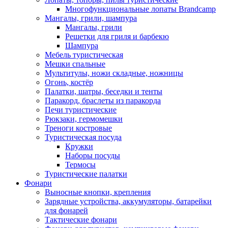
Многофункциональные лопаты Brandcamp
Мангалы, грили, шампура
Мангалы, грили
Решетки для гриля и барбекю
Шампура
Мебель туристическая
Мешки спальные
Мультитулы, ножи складные, ножницы
Огонь, костёр
Палатки, шатры, беседки и тенты
Паракорд, браслеты из паракорда
Печи туристические
Рюкзаки, гермомешки
Треноги костровые
Туристическая посуда
Кружки
Наборы посуды
Термосы
Туристические палатки
Фонари
Выносные кнопки, крепления
Зарядные устройства, аккумуляторы, батарейки
для фонарей
Тактические фонари