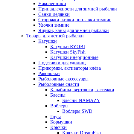
Наколенники
Принадлежности для зимней рыбалки
Санки-ледянки
Сторожки, кивки,поплавки зимние
Удочки зимние
Ящики, каны для зимней рыбалки
Товары для летней рыбалки
Катушки
Катушки RYOBI
Катушки SkyFish
Катушки инерционные
Подставки для удилищ
Прикормки, активаторы клёва
Раколовки
Рыболовные аксессуары
Рыболовные снасти
Карабины, вертлюги, застежки
Блесны
Блёсны NAMAZY
Воблеры
Воблеры SWD
Груза
Кормушки
Крючки
Крючки DreamFish