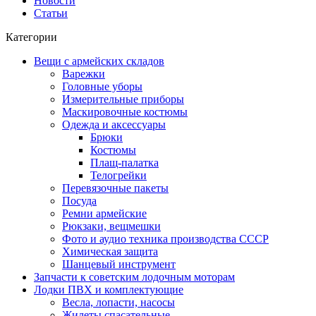
Новости
Статьи
Категории
Вещи с армейских складов
Варежки
Головные уборы
Измерительные приборы
Маскировочные костюмы
Одежда и аксессуары
Брюки
Костюмы
Плащ-палатка
Телогрейки
Перевязочные пакеты
Посуда
Ремни армейские
Рюкзаки, вещмешки
Фото и аудио техника производства СССР
Химическая защита
Шанцевый инструмент
Запчасти к советским лодочным моторам
Лодки ПВХ и комплектующие
Весла, лопасти, насосы
Жилеты спасательные