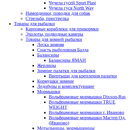
Чучела гусей Sport Plast
Чучела гуся North Way
Намордники, поводки для собак
Стрельба, пристрелка
Товары для рыбалки
Карповые кораблики для прикормки
Эхолоты, подводные камеры
Товары для зимней рыбалки
Леска зимняя
Снасть рыболовная Балда
Балансиры
Балансиры ЯМАН
Жерлицы
Зимние палатки для рыбалки
Ввертыши для крепления палатки
Кормушки зимние
Ледобуры и комплектующие
Мормышки
Вольфрамовые мормышки Dixxon-Rus
Вольфрамовые мормышки TRUE
WEIGHT
Вольфрамовые мормышки г. Иваново
Вольфрамовые мормышки Мастер Од.
(Иваново)
Мотыльницы, мормышницы