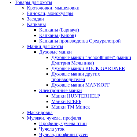
Товары для охоты
Кротоловки, мышеловки
Бинокли, монокуляры
Засидки
Капканы
Капканы (Барнаул)
Капканы (Киров)
Капканы производства Средуралстрой
Манки для охоты
Духовые манки
Духовые манки "Schoolhunter" (манки
Дмитрия Мельника)
Духовые манки BUCK GARDNER
Духовые манки других
производителей
Духовые манки MANKOFF
Электронные манки
Манки HUNTERHELP
Манки ЕГЕРЬ
Манки ТМ Минск
Маскировка
Муляжи, чучела, профиля
Профили, чучела птиц
Чучела уток
Чучела, профили гусей