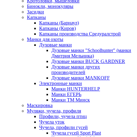
Кротоловки, мышеловки
Бинокли, монокуляры
Засидки
Капканы
Капканы (Барнаул)
Капканы (Киров)
Капканы производства Средуралстрой
Манки для охоты
Духовые манки
Духовые манки "Schoolhunter" (манки
Дмитрия Мельника)
Духовые манки BUCK GARDNER
Духовые манки других
производителей
Духовые манки MANKOFF
Электронные манки
Манки HUNTERHELP
Манки ЕГЕРЬ
Манки ТМ Минск
Маскировка
Муляжи, чучела, профиля
Профили, чучела птиц
Чучела уток
Чучела, профили гусей
Чучела гусей Sport Plast