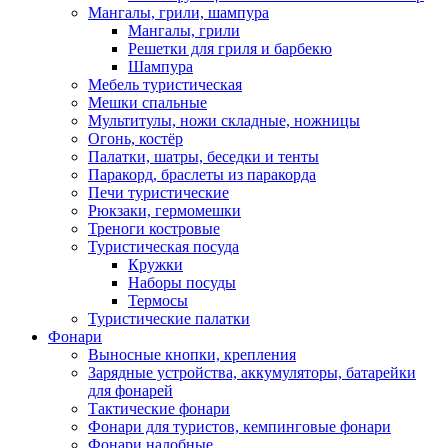
Мангалы, грили, шампура
Мангалы, грили
Решетки для гриля и барбекю
Шампура
Мебель туристическая
Мешки спальные
Мультитулы, ножи складные, ножницы
Огонь, костёр
Палатки, шатры, беседки и тенты
Паракорд, браслеты из паракорда
Печи туристические
Рюкзаки, гермомешки
Треноги костровые
Туристическая посуда
Кружки
Наборы посуды
Термосы
Туристические палатки
Фонари
Выносные кнопки, крепления
Зарядные устройства, аккумуляторы, батарейки
для фонарей
Тактические фонари
Фонари для туристов, кемпинговые фонари
Фонари налобные