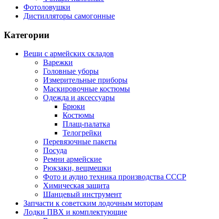
Фотоловушки
Дистилляторы самогонные
Категории
Вещи с армейских складов
Варежки
Головные уборы
Измерительные приборы
Маскировочные костюмы
Одежда и аксессуары
Брюки
Костюмы
Плащ-палатка
Телогрейки
Перевязочные пакеты
Посуда
Ремни армейские
Рюкзаки, вещмешки
Фото и аудио техника производства СССР
Химическая защита
Шанцевый инструмент
Запчасти к советским лодочным моторам
Лодки ПВХ и комплектующие