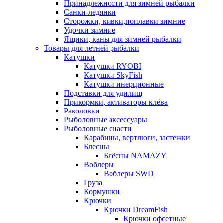
Принадлежности для зимней рыбалки
Санки-ледянки
Сторожки, кивки,поплавки зимние
Удочки зимние
Ящики, каны для зимней рыбалки
Товары для летней рыбалки
Катушки
Катушки RYOBI
Катушки SkyFish
Катушки инерционные
Подставки для удилищ
Прикормки, активаторы клёва
Раколовки
Рыболовные аксессуары
Рыболовные снасти
Карабины, вертлюги, застежки
Блесны
Блёсны NAMAZY
Воблеры
Воблеры SWD
Груза
Кормушки
Крючки
Крючки DreamFish
Крючки офсетные