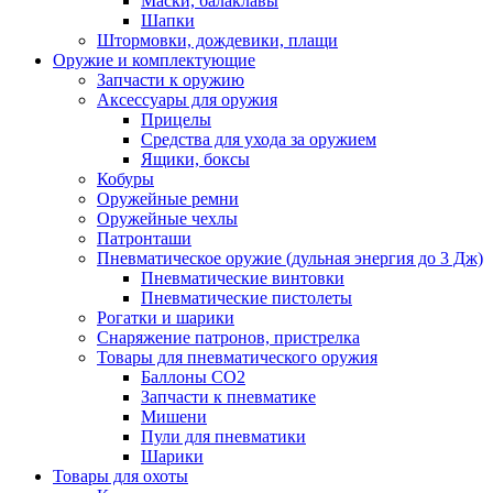
Маски, балаклавы
Шапки
Штормовки, дождевики, плащи
Оружие и комплектующие
Запчасти к оружию
Аксессуары для оружия
Прицелы
Средства для ухода за оружием
Ящики, боксы
Кобуры
Оружейные ремни
Оружейные чехлы
Патронташи
Пневматическое оружие (дульная энергия до 3 Дж)
Пневматические винтовки
Пневматические пистолеты
Рогатки и шарики
Снаряжение патронов, пристрелка
Товары для пневматического оружия
Баллоны СО2
Запчасти к пневматике
Мишени
Пули для пневматики
Шарики
Товары для охоты