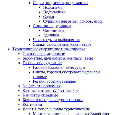
Садки, подсачеки, подъемники
Подсачеки
Подъемники
Садки
Сушилки для рыбы, грибов, ягод
Спиннинги, удилища
Спиннинги
Удилища
Чехлы, сумки рыболовные
Ящики рыболовные, каны, ведра
Туристическое снаряжение и экипировка
Очки поляризационные
Барометры, дальномеры, компасы, весы
Газовое оборудование
Газовые баллоны, аксессуары
Плиты, горелки,обогреватели,фонари
газовые
Резаки, горелки газовые
Защита от насекомых
Казаны, котелки туристические
Канистры складные
Коврики и сиденья туристические
Коптильни
Лопаты, топоры, пилы туристические
Многофункциональные лопаты Brandcamp