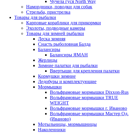
Чучела гуся North Way
Намордники, поводки для собак
Стрельба, пристрелка
Товары для рыбалки
Карповые кораблики для прикормки
Эхолоты, подводные камеры
Товары для зимней рыбалки
Леска зимняя
Снасть рыболовная Балда
Балансиры
Балансиры ЯМАН
Жерлицы
Зимние палатки для рыбалки
Ввертыши для крепления палатки
Кормушки зимние
Ледобуры и комплектующие
Мормышки
Вольфрамовые мормышки Dixxon-Rus
Вольфрамовые мормышки TRUE
WEIGHT
Вольфрамовые мормышки г. Иваново
Вольфрамовые мормышки Мастер Од.
(Иваново)
Мотыльницы, мормышницы
Наколенники