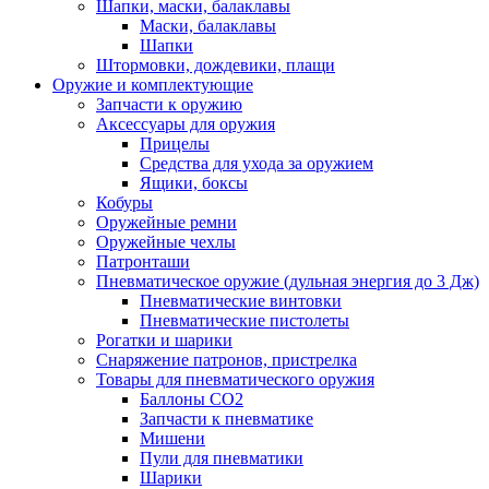
Шапки, маски, балаклавы
Маски, балаклавы
Шапки
Штормовки, дождевики, плащи
Оружие и комплектующие
Запчасти к оружию
Аксессуары для оружия
Прицелы
Средства для ухода за оружием
Ящики, боксы
Кобуры
Оружейные ремни
Оружейные чехлы
Патронташи
Пневматическое оружие (дульная энергия до 3 Дж)
Пневматические винтовки
Пневматические пистолеты
Рогатки и шарики
Снаряжение патронов, пристрелка
Товары для пневматического оружия
Баллоны СО2
Запчасти к пневматике
Мишени
Пули для пневматики
Шарики