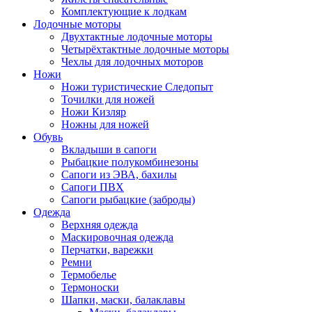
Комплектующие к лодкам
Лодочные моторы
Двухтактные лодочные моторы
Четырёхтактные лодочные моторы
Чехлы для лодочных моторов
Ножи
Ножи туристические Следопыт
Точилки для ножей
Ножи Кизляр
Ножны для ножей
Обувь
Вкладыши в сапоги
Рыбацкие полукомбинезоны
Сапоги из ЭВА, бахилы
Сапоги ПВХ
Сапоги рыбацкие (заброды)
Одежда
Верхняя одежда
Маскировочная одежда
Перчатки, варежки
Ремни
Термобелье
Термоноски
Шапки, маски, балаклавы