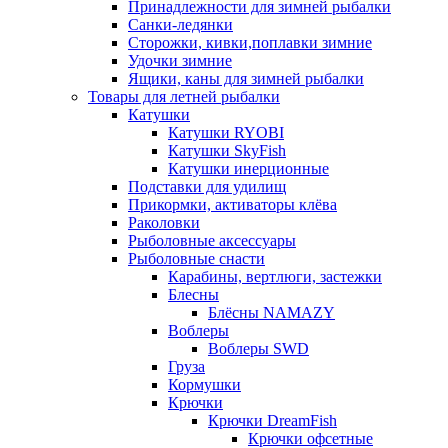
Принадлежности для зимней рыбалки
Санки-ледянки
Сторожки, кивки,поплавки зимние
Удочки зимние
Ящики, каны для зимней рыбалки
Товары для летней рыбалки
Катушки
Катушки RYOBI
Катушки SkyFish
Катушки инерционные
Подставки для удилищ
Прикормки, активаторы клёва
Раколовки
Рыболовные аксессуары
Рыболовные снасти
Карабины, вертлюги, застежки
Блесны
Блёсны NAMAZY
Воблеры
Воблеры SWD
Груза
Кормушки
Крючки
Крючки DreamFish
Крючки офсетные