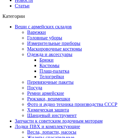
Новости
Статьи
Категории
Вещи с армейских складов
Варежки
Головные уборы
Измерительные приборы
Маскировочные костюмы
Одежда и аксессуары
Брюки
Костюмы
Плащ-палатка
Телогрейки
Перевязочные пакеты
Посуда
Ремни армейские
Рюкзаки, вещмешки
Фото и аудио техника производства СССР
Химическая защита
Шанцевый инструмент
Запчасти к советским лодочным моторам
Лодки ПВХ и комплектующие
Весла, лопасти, насосы
Жилеты спасательные