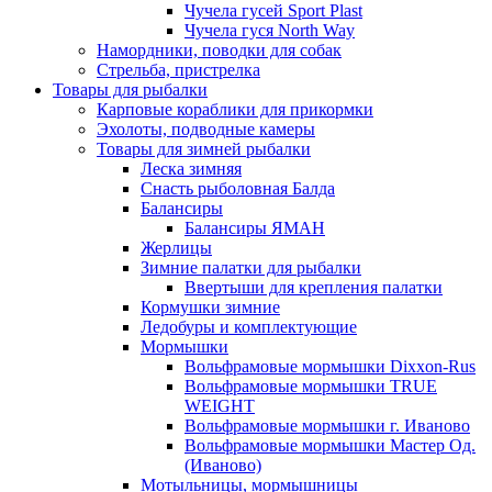
Чучела гусей Sport Plast
Чучела гуся North Way
Намордники, поводки для собак
Стрельба, пристрелка
Товары для рыбалки
Карповые кораблики для прикормки
Эхолоты, подводные камеры
Товары для зимней рыбалки
Леска зимняя
Снасть рыболовная Балда
Балансиры
Балансиры ЯМАН
Жерлицы
Зимние палатки для рыбалки
Ввертыши для крепления палатки
Кормушки зимние
Ледобуры и комплектующие
Мормышки
Вольфрамовые мормышки Dixxon-Rus
Вольфрамовые мормышки TRUE
WEIGHT
Вольфрамовые мормышки г. Иваново
Вольфрамовые мормышки Мастер Од.
(Иваново)
Мотыльницы, мормышницы