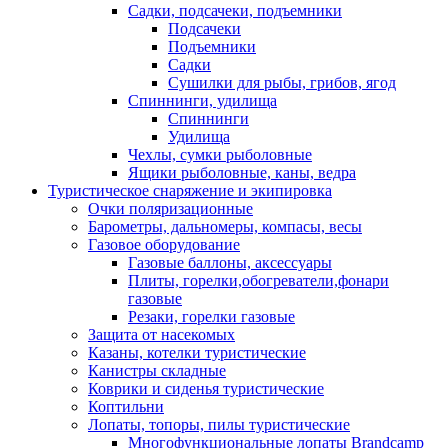
Садки, подсачеки, подъемники
Подсачеки
Подъемники
Садки
Сушилки для рыбы, грибов, ягод
Спиннинги, удилища
Спиннинги
Удилища
Чехлы, сумки рыболовные
Ящики рыболовные, каны, ведра
Туристическое снаряжение и экипировка
Очки поляризационные
Барометры, дальномеры, компасы, весы
Газовое оборудование
Газовые баллоны, аксессуары
Плиты, горелки,обогреватели,фонари
газовые
Резаки, горелки газовые
Защита от насекомых
Казаны, котелки туристические
Канистры складные
Коврики и сиденья туристические
Коптильни
Лопаты, топоры, пилы туристические
Многофункциональные лопаты Brandcamp