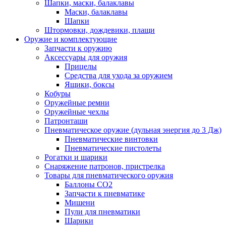
Шапки, маски, балаклавы
Маски, балаклавы
Шапки
Штормовки, дождевики, плащи
Оружие и комплектующие
Запчасти к оружию
Аксессуары для оружия
Прицелы
Средства для ухода за оружием
Ящики, боксы
Кобуры
Оружейные ремни
Оружейные чехлы
Патронташи
Пневматическое оружие (дульная энергия до 3 Дж)
Пневматические винтовки
Пневматические пистолеты
Рогатки и шарики
Снаряжение патронов, пристрелка
Товары для пневматического оружия
Баллоны СО2
Запчасти к пневматике
Мишени
Пули для пневматики
Шарики