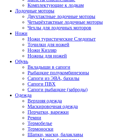
Комплектующие к лодкам
Лодочные моторы
Двухтактные лодочные моторы
Четырёхтактные лодочные моторы
Чехлы для лодочных моторов
Ножи
Ножи туристические Следопыт
Точилки для ножей
Ножи Кизляр
Ножны для ножей
Обувь
Вкладыши в сапоги
Рыбацкие полукомбинезоны
Сапоги из ЭВА, бахилы
Сапоги ПВХ
Сапоги рыбацкие (заброды)
Одежда
Верхняя одежда
Маскировочная одежда
Перчатки, варежки
Ремни
Термобелье
Термоноски
Шапки, маски, балаклавы