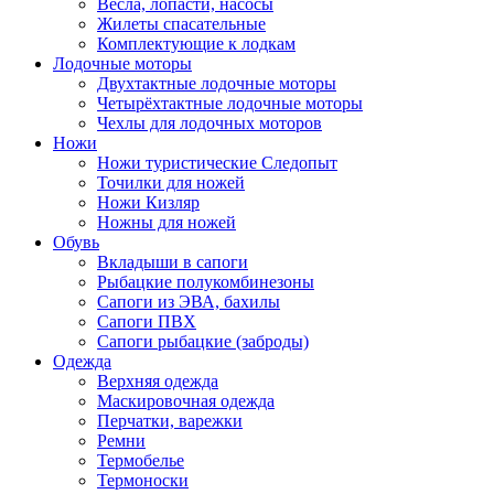
Весла, лопасти, насосы
Жилеты спасательные
Комплектующие к лодкам
Лодочные моторы
Двухтактные лодочные моторы
Четырёхтактные лодочные моторы
Чехлы для лодочных моторов
Ножи
Ножи туристические Следопыт
Точилки для ножей
Ножи Кизляр
Ножны для ножей
Обувь
Вкладыши в сапоги
Рыбацкие полукомбинезоны
Сапоги из ЭВА, бахилы
Сапоги ПВХ
Сапоги рыбацкие (заброды)
Одежда
Верхняя одежда
Маскировочная одежда
Перчатки, варежки
Ремни
Термобелье
Термоноски