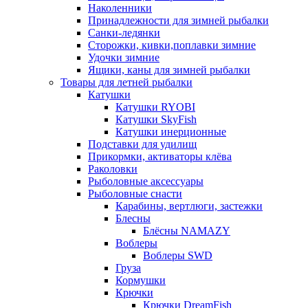
Наколенники
Принадлежности для зимней рыбалки
Санки-ледянки
Сторожки, кивки,поплавки зимние
Удочки зимние
Ящики, каны для зимней рыбалки
Товары для летней рыбалки
Катушки
Катушки RYOBI
Катушки SkyFish
Катушки инерционные
Подставки для удилищ
Прикормки, активаторы клёва
Раколовки
Рыболовные аксессуары
Рыболовные снасти
Карабины, вертлюги, застежки
Блесны
Блёсны NAMAZY
Воблеры
Воблеры SWD
Груза
Кормушки
Крючки
Крючки DreamFish