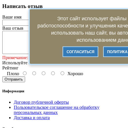
Написать отзыв
Ваше имя
Этот сайт использует файлы 
работоспособности и улучшения кач
Ваш отзыв
использовать наш сайт, вы авт
использованием данн
СОГЛАСИТЬСЯ
ПОЛИТИКА
Примечание:
HTML разметка не поддерживается!
Используйте обычный текст.
Рейтинг
Плохо
Хорошо
Отправить
Информация
Договор публичной оферты
Пользовательское соглашение на обработку
персональных данных
Доставка и оплата