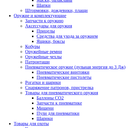
Маски, балаклавы
Шапки
Штормовки, дождевики, плащи
Оружие и комплектующие
Запчасти к оружию
Аксессуары для оружия
Прицелы
Средства для ухода за оружием
Ящики, боксы
Кобуры
Оружейные ремни
Оружейные чехлы
Патронташи
Пневматическое оружие (дульная энергия до 3 Дж)
Пневматические винтовки
Пневматические пистолеты
Рогатки и шарики
Снаряжение патронов, пристрелка
Товары для пневматического оружия
Баллоны СО2
Запчасти к пневматике
Мишени
Пули для пневматики
Шарики
Товары для охоты