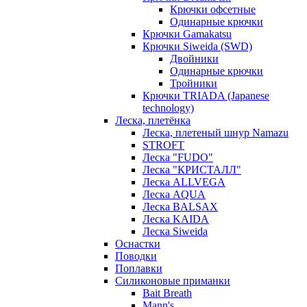
Крючки офсетные
Одинарные крючки
Крючки Gamakatsu
Крючки Siweida (SWD)
Двойники
Одинарные крючки
Тройники
Крючки TRIADA (Japanese
technology)
Леска, плетёнка
Леска, плетеный шнур Namazu
STROFT
Леска "FUDO"
Леска "КРИСТАЛЛ"
Леска ALLVEGA
Леска AQUA
Леска BALSAX
Леска KAIDA
Леска Siweida
Оснастки
Поводки
Поплавки
Силиконовые приманки
Bait Breath
Mann's