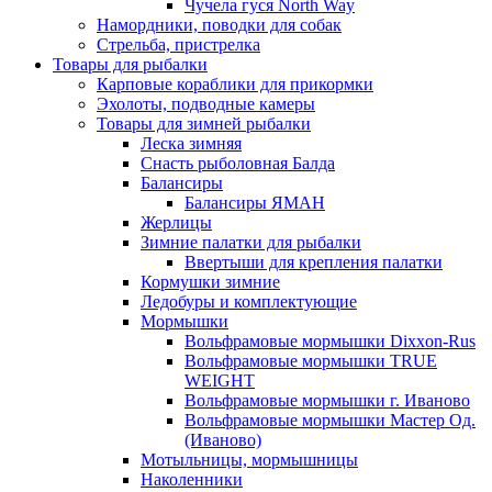
Чучела гуся North Way
Намордники, поводки для собак
Стрельба, пристрелка
Товары для рыбалки
Карповые кораблики для прикормки
Эхолоты, подводные камеры
Товары для зимней рыбалки
Леска зимняя
Снасть рыболовная Балда
Балансиры
Балансиры ЯМАН
Жерлицы
Зимние палатки для рыбалки
Ввертыши для крепления палатки
Кормушки зимние
Ледобуры и комплектующие
Мормышки
Вольфрамовые мормышки Dixxon-Rus
Вольфрамовые мормышки TRUE
WEIGHT
Вольфрамовые мормышки г. Иваново
Вольфрамовые мормышки Мастер Од.
(Иваново)
Мотыльницы, мормышницы
Наколенники