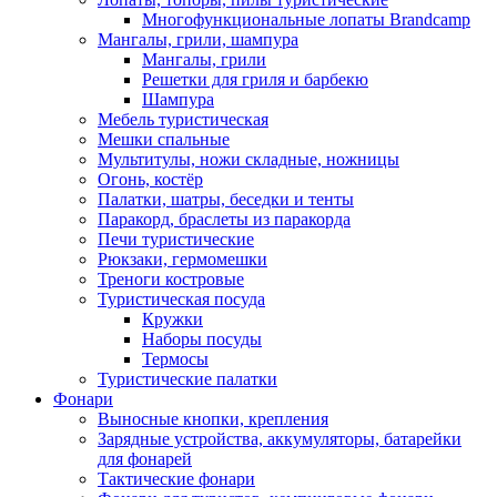
Многофункциональные лопаты Brandcamp
Мангалы, грили, шампура
Мангалы, грили
Решетки для гриля и барбекю
Шампура
Мебель туристическая
Мешки спальные
Мультитулы, ножи складные, ножницы
Огонь, костёр
Палатки, шатры, беседки и тенты
Паракорд, браслеты из паракорда
Печи туристические
Рюкзаки, гермомешки
Треноги костровые
Туристическая посуда
Кружки
Наборы посуды
Термосы
Туристические палатки
Фонари
Выносные кнопки, крепления
Зарядные устройства, аккумуляторы, батарейки
для фонарей
Тактические фонари