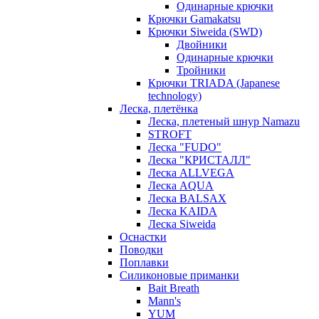
Одинарные крючки
Крючки Gamakatsu
Крючки Siweida (SWD)
Двойники
Одинарные крючки
Тройники
Крючки TRIADA (Japanese
technology)
Леска, плетёнка
Леска, плетеный шнур Namazu
STROFT
Леска "FUDO"
Леска "КРИСТАЛЛ"
Леска ALLVEGA
Леска AQUA
Леска BALSAX
Леска KAIDA
Леска Siweida
Оснастки
Поводки
Поплавки
Силиконовые приманки
Bait Breath
Mann's
YUM