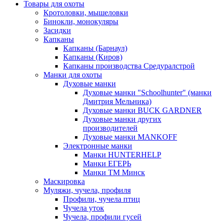
Товары для охоты
Кротоловки, мышеловки
Бинокли, монокуляры
Засидки
Капканы
Капканы (Барнаул)
Капканы (Киров)
Капканы производства Средуралстрой
Манки для охоты
Духовые манки
Духовые манки "Schoolhunter" (манки
Дмитрия Мельника)
Духовые манки BUCK GARDNER
Духовые манки других
производителей
Духовые манки MANKOFF
Электронные манки
Манки HUNTERHELP
Манки ЕГЕРЬ
Манки ТМ Минск
Маскировка
Муляжи, чучела, профиля
Профили, чучела птиц
Чучела уток
Чучела, профили гусей