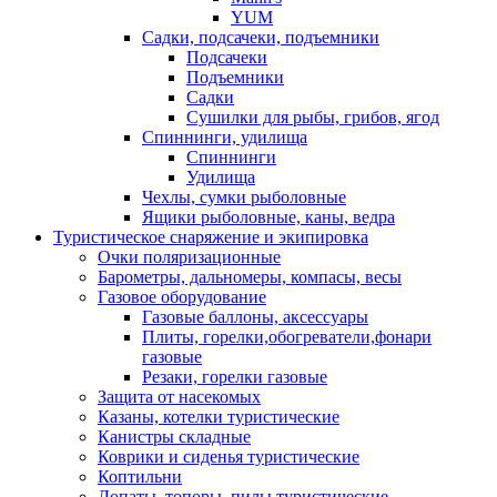
YUM
Садки, подсачеки, подъемники
Подсачеки
Подъемники
Садки
Сушилки для рыбы, грибов, ягод
Спиннинги, удилища
Спиннинги
Удилища
Чехлы, сумки рыболовные
Ящики рыболовные, каны, ведра
Туристическое снаряжение и экипировка
Очки поляризационные
Барометры, дальномеры, компасы, весы
Газовое оборудование
Газовые баллоны, аксессуары
Плиты, горелки,обогреватели,фонари
газовые
Резаки, горелки газовые
Защита от насекомых
Казаны, котелки туристические
Канистры складные
Коврики и сиденья туристические
Коптильни
Лопаты, топоры, пилы туристические