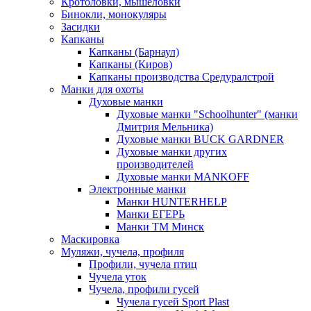
Кротоловки, мышеловки
Бинокли, монокуляры
Засидки
Капканы
Капканы (Барнаул)
Капканы (Киров)
Капканы производства Средуралстрой
Манки для охоты
Духовые манки
Духовые манки "Schoolhunter" (манки
Дмитрия Мельника)
Духовые манки BUCK GARDNER
Духовые манки других
производителей
Духовые манки MANKOFF
Электронные манки
Манки HUNTERHELP
Манки ЕГЕРЬ
Манки ТМ Минск
Маскировка
Муляжи, чучела, профиля
Профили, чучела птиц
Чучела уток
Чучела, профили гусей
Чучела гусей Sport Plast