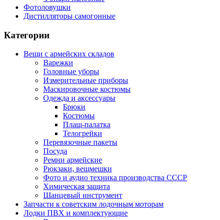
Фотоловушки
Дистилляторы самогонные
Категории
Вещи с армейских складов
Варежки
Головные уборы
Измерительные приборы
Маскировочные костюмы
Одежда и аксессуары
Брюки
Костюмы
Плащ-палатка
Телогрейки
Перевязочные пакеты
Посуда
Ремни армейские
Рюкзаки, вещмешки
Фото и аудио техника производства СССР
Химическая защита
Шанцевый инструмент
Запчасти к советским лодочным моторам
Лодки ПВХ и комплектующие