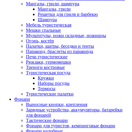
Мангалы, грили, шампура
Мангалы, грили
Решетки для гриля и барбекю
Шампура
Мебель туристическая
Мешки спальные
Мультитулы, ножи складные, ножницы
Огонь, костёр
Палатки, шатры, беседки и тенты
Паракорд, браслеты из паракорда
Печи туристические
Рюкзаки, гермомешки
Треноги костровые
Туристическая посуда
Кружки
Наборы посуды
Термосы
Туристические палатки
Фонари
Выносные кнопки, крепления
Зарядные устройства, аккумуляторы, батарейки
для фонарей
Тактические фонари
Фонари для туристов, кемпинговые фонари
Фонари налобные