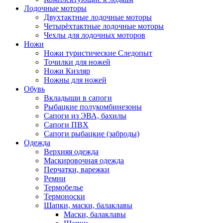
Лодочные моторы
Двухтактные лодочные моторы
Четырёхтактные лодочные моторы
Чехлы для лодочных моторов
Ножи
Ножи туристические Следопыт
Точилки для ножей
Ножи Кизляр
Ножны для ножей
Обувь
Вкладыши в сапоги
Рыбацкие полукомбинезоны
Сапоги из ЭВА, бахилы
Сапоги ПВХ
Сапоги рыбацкие (заброды)
Одежда
Верхняя одежда
Маскировочная одежда
Перчатки, варежки
Ремни
Термобелье
Термоноски
Шапки, маски, балаклавы
Маски, балаклавы