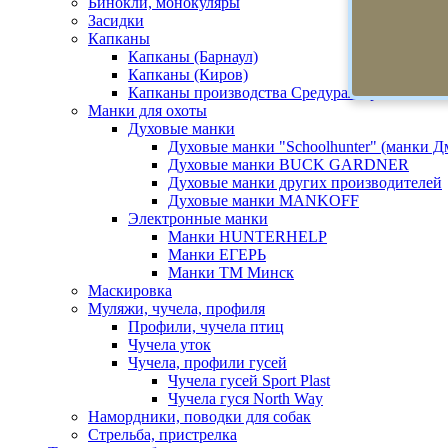
Бинокли, монокуляры
Засидки
Капканы
Капканы (Барнаул)
Капканы (Киров)
Капканы производства Средуралстрой
Манки для охоты
Духовые манки
Духовые манки "Schoolhunter" (манки 
Духовые манки BUCK GARDNER
Духовые манки других производителей
Духовые манки MANKOFF
Электронные манки
Манки HUNTERHELP
Манки ЕГЕРЬ
Манки ТМ Минск
Маскировка
Муляжи, чучела, профиля
Профили, чучела птиц
Чучела уток
Чучела, профили гусей
Чучела гусей Sport Plast
Чучела гуся North Way
Намордники, поводки для собак
Стрельба, пристрелка