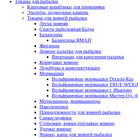
Товары для рыбалки
Карповые кораблики для прикормки
Эхолоты, подводные камеры
Товары для зимней рыбалки
Леска зимняя
Снасть рыболовная Балда
Балансиры
Балансиры ЯМАН
Жерлицы
Зимние палатки для рыбалки
Ввертыши для крепления палатки
Кормушки зимние
Ледобуры и комплектующие
Мормышки
Вольфрамовые мормышки Dixxon-Rus
Вольфрамовые мормышки TRUE WEIG
Вольфрамовые мормышки г. Иваново
Вольфрамовые мормышки Мастер Од. (
Мотыльницы, мормышницы
Наколенники
Принадлежности для зимней рыбалки
Санки-ледянки
Сторожки, кивки,поплавки зимние
Удочки зимние
Ящики, каны для зимней рыбалки