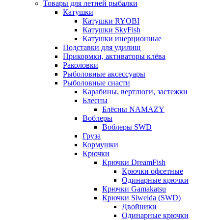
Товары для летней рыбалки
Катушки
Катушки RYOBI
Катушки SkyFish
Катушки инерционные
Подставки для удилищ
Прикормки, активаторы клёва
Раколовки
Рыболовные аксессуары
Рыболовные снасти
Карабины, вертлюги, застежки
Блесны
Блёсны NAMAZY
Воблеры
Воблеры SWD
Груза
Кормушки
Крючки
Крючки DreamFish
Крючки офсетные
Одинарные крючки
Крючки Gamakatsu
Крючки Siweida (SWD)
Двойники
Одинарные крючки