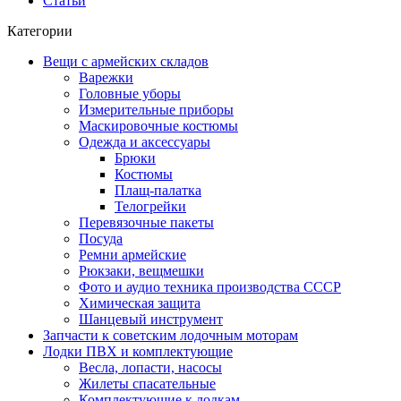
Статьи
Категории
Вещи с армейских складов
Варежки
Головные уборы
Измерительные приборы
Маскировочные костюмы
Одежда и аксессуары
Брюки
Костюмы
Плащ-палатка
Телогрейки
Перевязочные пакеты
Посуда
Ремни армейские
Рюкзаки, вещмешки
Фото и аудио техника производства СССР
Химическая защита
Шанцевый инструмент
Запчасти к советским лодочным моторам
Лодки ПВХ и комплектующие
Весла, лопасти, насосы
Жилеты спасательные
Комплектующие к лодкам