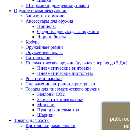
Шапки
Штормовки, дождевики, плащи
Оружие и комплектующие
Запчасти к оружию
Аксессуары для оружия
Прицелы
Средства для ухода за оружием
Ящики, боксы
Кобуры
Оружейные ремни
Оружейные чехлы
Патронташи
Пневматическое оружие (дульная энергия до 3 Дж)
Пневматические винтовки
Пневматические пистолеты
Рогатки и шарики
Снаряжение патронов, пристрелка
Товары для пневматического оружия
Баллоны СО2
Запчасти к пневматике
Мишени
Пули для пневматики
Шарики
работос
Товары для охоты
Кротоловки, мышеловки
ис