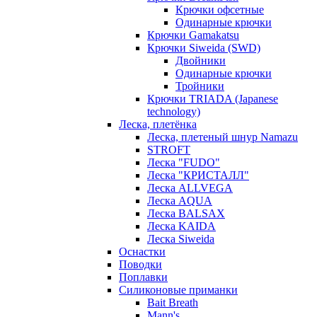
Крючки офсетные
Одинарные крючки
Крючки Gamakatsu
Крючки Siweida (SWD)
Двойники
Одинарные крючки
Тройники
Крючки TRIADA (Japanese
technology)
Леска, плетёнка
Леска, плетеный шнур Namazu
STROFT
Леска "FUDO"
Леска "КРИСТАЛЛ"
Леска ALLVEGA
Леска AQUA
Леска BALSAX
Леска KAIDA
Леска Siweida
Оснастки
Поводки
Поплавки
Силиконовые приманки
Bait Breath
Mann's