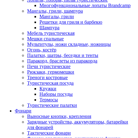
Многофункциональные лопаты Brandcamp
Мангалы, грили, шампура
Мангалы, грили
Решетки для гриля и барбекю
Шампура
Мебель туристическая
Мешки спальные
Мультитулы, ножи складные, ножницы
Огонь, костёр
Палатки, шатры, беседки и тенты
Паракорд, браслеты из паракорда
Печи туристические
Рюкзаки, гермомешки
Треноги костровые
Туристическая посуда
Кружки
Наборы посуды
Термосы
Туристические палатки
Фонари
Выносные кнопки, крепления
Зарядные устройства, аккумуляторы, батарейки
для фонарей
Тактические фонари