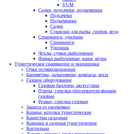
YUM
Садки, подсачеки, подъемники
Подсачеки
Подъемники
Садки
Сушилки для рыбы, грибов, ягод
Спиннинги, удилища
Спиннинги
Удилища
Чехлы, сумки рыболовные
Ящики рыболовные, каны, ведра
Туристическое снаряжение и экипировка
Очки поляризационные
Барометры, дальномеры, компасы, весы
Газовое оборудование
Газовые баллоны, аксессуары
Плиты, горелки,обогреватели,фонари
газовые
Резаки, горелки газовые
Защита от насекомых
Казаны, котелки туристические
Канистры складные
Коврики и сиденья туристические
Коптильни
Лопаты, топоры, пилы туристические