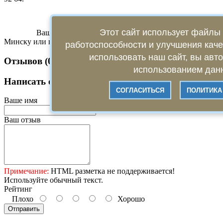
Этот сайт использует файлы 
Ваш заказ в кратчайшие сроки будет доставлен по
Минску или по Беларуси!
работоспособности и улучшения кач
использовать наш сайт, вы авт
Отзывов (0)
использованием данн
Написать отзыв
СОГЛАСИТЬСЯ
ПОЛИТИКА
Ваше имя
Ваш отзыв
Примечание:
HTML разметка не поддерживается!
Используйте обычный текст.
Рейтинг
Плохо
Хорошо
Отправить