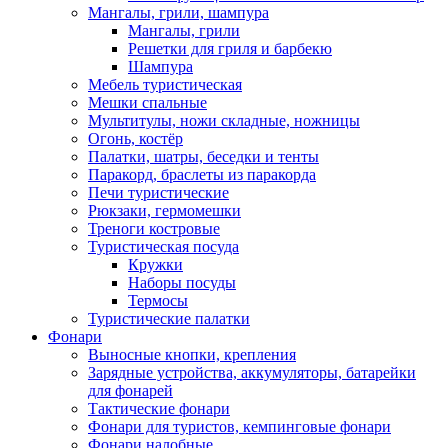
Мангалы, грили, шампура
Мангалы, грили
Решетки для гриля и барбекю
Шампура
Мебель туристическая
Мешки спальные
Мультитулы, ножи складные, ножницы
Огонь, костёр
Палатки, шатры, беседки и тенты
Паракорд, браслеты из паракорда
Печи туристические
Рюкзаки, гермомешки
Треноги костровые
Туристическая посуда
Кружки
Наборы посуды
Термосы
Туристические палатки
Фонари
Выносные кнопки, крепления
Зарядные устройства, аккумуляторы, батарейки
для фонарей
Тактические фонари
Фонари для туристов, кемпинговые фонари
Фонари налобные