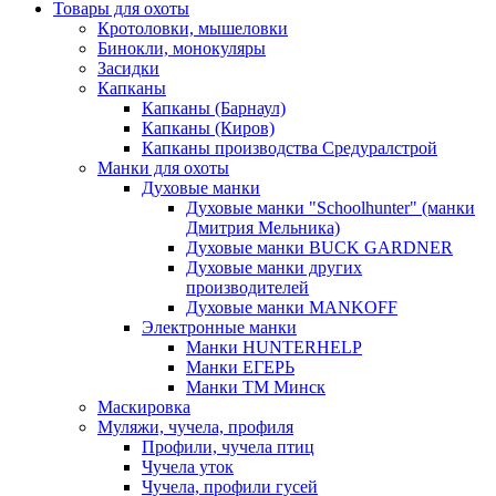
Товары для охоты
Кротоловки, мышеловки
Бинокли, монокуляры
Засидки
Капканы
Капканы (Барнаул)
Капканы (Киров)
Капканы производства Средуралстрой
Манки для охоты
Духовые манки
Духовые манки "Schoolhunter" (манки
Дмитрия Мельника)
Духовые манки BUCK GARDNER
Духовые манки других
производителей
Духовые манки MANKOFF
Электронные манки
Манки HUNTERHELP
Манки ЕГЕРЬ
Манки ТМ Минск
Маскировка
Муляжи, чучела, профиля
Профили, чучела птиц
Чучела уток
Чучела, профили гусей