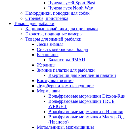
Чучела гусей Sport Plast
Чучела гуся North Way
Намордники, поводки для собак
Стрельба, пристрелка
Товары для рыбалки
Карповые кораблики для прикормки
Эхолоты, подводные камеры
Товары для зимней рыбалки
Леска зимняя
Снасть рыболовная Балда
Балансиры
Балансиры ЯМАН
Жерлицы
Зимние палатки для рыбалки
Ввертыши для крепления палатки
Кормушки зимние
Ледобуры и комплектующие
Мормышки
Вольфрамовые мормышки Dixxon-Rus
Вольфрамовые мормышки TRUE
WEIGHT
Вольфрамовые мормышки г. Иваново
Вольфрамовые мормышки Мастер Од.
(Иваново)
Мотыльницы, мормышницы