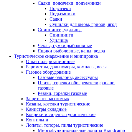
Садки, подсачеки, подъемники
Подсачеки
Подъемники
Садки
Сушилки для рыбы, грибов, ягод
Спиннинги, удилища
Спиннинги
Удилища
Чехлы, сумки рыболовные
Ящики рыболовные, каны, ведра
Туристическое снаряжение и экипировка
Очки поляризационные
Барометры, дальномеры, компасы, весы
Газовое оборудование
Газовые баллоны, аксессуары
Плиты, горелки,обогреватели,фонари
газовые
Резаки, горелки газовые
Защита от насекомых
Казаны, котелки туристические
Канистры складные
Коврики и сиденья туристические
Коптильни
Лопаты, топоры, пилы туристические
Многофункциональные лопаты Brandcamp