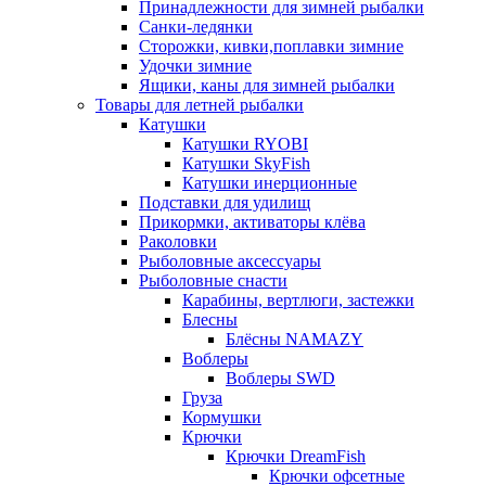
Принадлежности для зимней рыбалки
Санки-ледянки
Сторожки, кивки,поплавки зимние
Удочки зимние
Ящики, каны для зимней рыбалки
Товары для летней рыбалки
Катушки
Катушки RYOBI
Катушки SkyFish
Катушки инерционные
Подставки для удилищ
Прикормки, активаторы клёва
Раколовки
Рыболовные аксессуары
Рыболовные снасти
Карабины, вертлюги, застежки
Блесны
Блёсны NAMAZY
Воблеры
Воблеры SWD
Груза
Кормушки
Крючки
Крючки DreamFish
Крючки офсетные