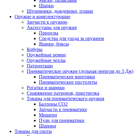
Маски, балаклавы
Шапки
Штормовки, дождевики, плащи
Оружие и комплектующие
Запчасти к оружию
Аксессуары для оружия
Прицелы
Средства для ухода за оружием
Ящики, боксы
Кобуры
Оружейные ремни
Оружейные чехлы
Патронташи
Пневматическое оружие (дульная энергия до 3 Дж)
Пневматические винтовки
Пневматические пистолеты
Рогатки и шарики
Снаряжение патронов, пристрелка
Товары для пневматического оружия
Баллоны СО2
Запчасти к пневматике
Мишени
Пули для пневматики
Шарики
Товары для охоты