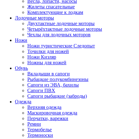
Весла, лопасти, насосы
Жилеты спасательные
Комплектующие к лодкам
Лодочные моторы
Двухтактные лодочные моторы
Четырёхтактные лодочные моторы
Чехлы для лодочных моторов
Ножи
Ножи туристические Следопыт
Точилки для ножей
Ножи Кизляр
Ножны для ножей
Обувь
Вкладыши в сапоги
Рыбацкие полукомбинезоны
Сапоги из ЭВА, бахилы
Сапоги ПВХ
Сапоги рыбацкие (заброды)
Одежда
Верхняя одежда
Маскировочная одежда
Перчатки, варежки
Ремни
Термобелье
Термоноски