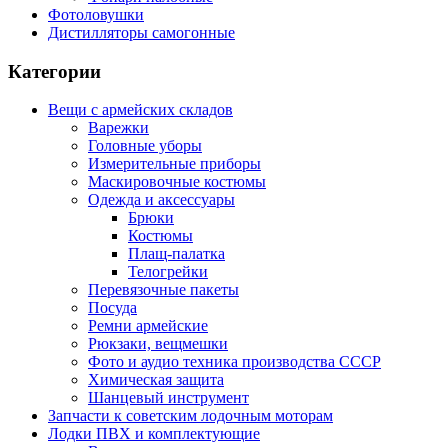
Фотоловушки
Дистилляторы самогонные
Категории
Вещи с армейских складов
Варежки
Головные уборы
Измерительные приборы
Маскировочные костюмы
Одежда и аксессуары
Брюки
Костюмы
Плащ-палатка
Телогрейки
Перевязочные пакеты
Посуда
Ремни армейские
Рюкзаки, вещмешки
Фото и аудио техника производства СССР
Химическая защита
Шанцевый инструмент
Запчасти к советским лодочным моторам
Лодки ПВХ и комплектующие