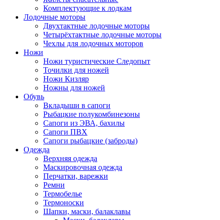
Комплектующие к лодкам
Лодочные моторы
Двухтактные лодочные моторы
Четырёхтактные лодочные моторы
Чехлы для лодочных моторов
Ножи
Ножи туристические Следопыт
Точилки для ножей
Ножи Кизляр
Ножны для ножей
Обувь
Вкладыши в сапоги
Рыбацкие полукомбинезоны
Сапоги из ЭВА, бахилы
Сапоги ПВХ
Сапоги рыбацкие (заброды)
Одежда
Верхняя одежда
Маскировочная одежда
Перчатки, варежки
Ремни
Термобелье
Термоноски
Шапки, маски, балаклавы