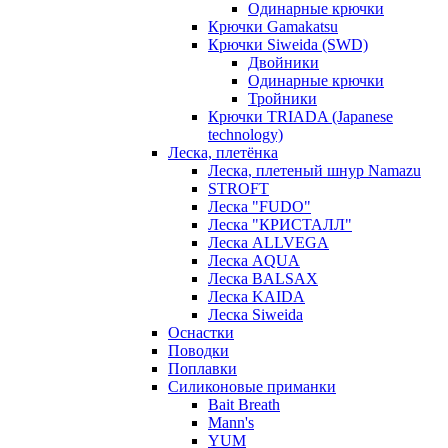
Одинарные крючки
Крючки Gamakatsu
Крючки Siweida (SWD)
Двойники
Одинарные крючки
Тройники
Крючки TRIADA (Japanese
technology)
Леска, плетёнка
Леска, плетеный шнур Namazu
STROFT
Леска "FUDO"
Леска "КРИСТАЛЛ"
Леска ALLVEGA
Леска AQUA
Леска BALSAX
Леска KAIDA
Леска Siweida
Оснастки
Поводки
Поплавки
Силиконовые приманки
Bait Breath
Mann's
YUM