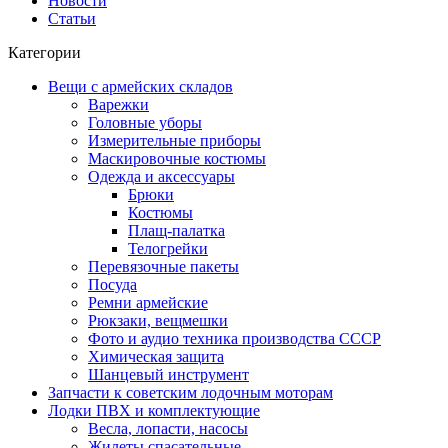
Новости
Статьи
Категории
Вещи с армейских складов
Варежки
Головные уборы
Измерительные приборы
Маскировочные костюмы
Одежда и аксессуары
Брюки
Костюмы
Плащ-палатка
Телогрейки
Перевязочные пакеты
Посуда
Ремни армейские
Рюкзаки, вещмешки
Фото и аудио техника производства СССР
Химическая защита
Шанцевый инструмент
Запчасти к советским лодочным моторам
Лодки ПВХ и комплектующие
Весла, лопасти, насосы
Жилеты спасательные