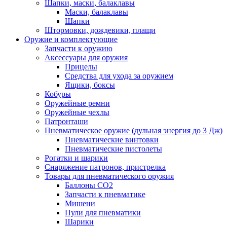
Шапки, маски, балаклавы
Маски, балаклавы
Шапки
Штормовки, дождевики, плащи
Оружие и комплектующие
Запчасти к оружию
Аксессуары для оружия
Прицелы
Средства для ухода за оружием
Ящики, боксы
Кобуры
Оружейные ремни
Оружейные чехлы
Патронташи
Пневматическое оружие (дульная энергия до 3 Дж)
Пневматические винтовки
Пневматические пистолеты
Рогатки и шарики
Снаряжение патронов, пристрелка
Товары для пневматического оружия
Баллоны СО2
Запчасти к пневматике
Мишени
Пули для пневматики
Шарики