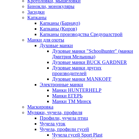
Кротоловки, мышеловки
Бинокли, монокуляры
Засидки
Капканы
Капканы (Барнаул)
Капканы (Киров)
Капканы производства Средуралстрой
Манки для охоты
Духовые манки
Духовые манки "Schoolhunter" (манки
Дмитрия Мельника)
Духовые манки BUCK GARDNER
Духовые манки других
производителей
Духовые манки MANKOFF
Электронные манки
Манки HUNTERHELP
Манки ЕГЕРЬ
Манки ТМ Минск
Маскировка
Муляжи, чучела, профиля
Профили, чучела птиц
Чучела уток
Чучела, профили гусей
Чучела гусей Sport Plast