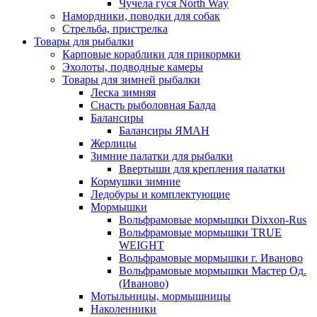
Чучела гуся North Way
Намордники, поводки для собак
Стрельба, пристрелка
Товары для рыбалки
Карповые кораблики для прикормки
Эхолоты, подводные камеры
Товары для зимней рыбалки
Леска зимняя
Снасть рыболовная Балда
Балансиры
Балансиры ЯМАН
Жерлицы
Зимние палатки для рыбалки
Ввертыши для крепления палатки
Кормушки зимние
Ледобуры и комплектующие
Мормышки
Вольфрамовые мормышки Dixxon-Rus
Вольфрамовые мормышки TRUE
WEIGHT
Вольфрамовые мормышки г. Иваново
Вольфрамовые мормышки Мастер Од.
(Иваново)
Мотыльницы, мормышницы
Наколенники