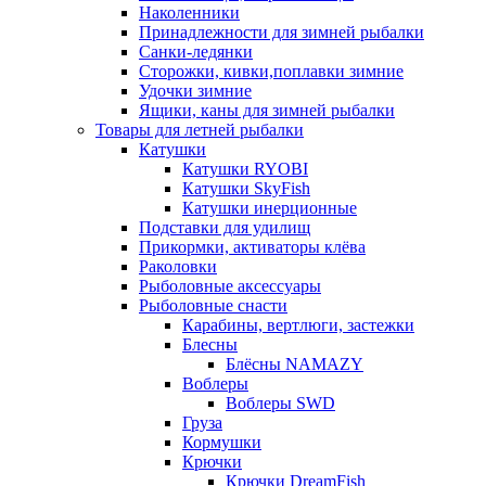
Наколенники
Принадлежности для зимней рыбалки
Санки-ледянки
Сторожки, кивки,поплавки зимние
Удочки зимние
Ящики, каны для зимней рыбалки
Товары для летней рыбалки
Катушки
Катушки RYOBI
Катушки SkyFish
Катушки инерционные
Подставки для удилищ
Прикормки, активаторы клёва
Раколовки
Рыболовные аксессуары
Рыболовные снасти
Карабины, вертлюги, застежки
Блесны
Блёсны NAMAZY
Воблеры
Воблеры SWD
Груза
Кормушки
Крючки
Крючки DreamFish