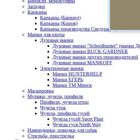
Бинокли, монокуляры
Засидки
Капканы
Капканы (Барнаул)
Капканы (Киров)
Капканы производства Средуралстрой
Манки для охоты
Духовые манки
Духовые манки "Schoolhunter" (манки 
Духовые манки BUCK GARDNER
Духовые манки других производителей
Духовые манки MANKOFF
Электронные манки
Манки HUNTERHELP
Манки ЕГЕРЬ
Манки ТМ Минск
Маскировка
Муляжи, чучела, профиля
Профили, чучела птиц
Чучела уток
Чучела, профили гусей
Чучела гусей Sport Plast
Чучела гуся North Way
Намордники, поводки для собак
Стрельба, пристрелка