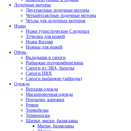
Лодочные моторы
Двухтактные лодочные моторы
Четырёхтактные лодочные моторы
Чехлы для лодочных моторов
Ножи
Ножи туристические Следопыт
Точилки для ножей
Ножи Кизляр
Ножны для ножей
Обувь
Вкладыши в сапоги
Рыбацкие полукомбинезоны
Сапоги из ЭВА, бахилы
Сапоги ПВХ
Сапоги рыбацкие (заброды)
Одежда
Верхняя одежда
Маскировочная одежда
Перчатки, варежки
Ремни
Термобелье
Термоноски
Шапки, маски, балаклавы
Маски, балаклавы