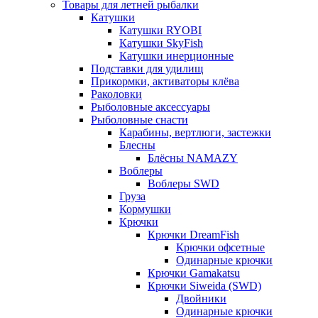
Товары для летней рыбалки
Катушки
Катушки RYOBI
Катушки SkyFish
Катушки инерционные
Подставки для удилищ
Прикормки, активаторы клёва
Раколовки
Рыболовные аксессуары
Рыболовные снасти
Карабины, вертлюги, застежки
Блесны
Блёсны NAMAZY
Воблеры
Воблеры SWD
Груза
Кормушки
Крючки
Крючки DreamFish
Крючки офсетные
Одинарные крючки
Крючки Gamakatsu
Крючки Siweida (SWD)
Двойники
Одинарные крючки