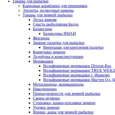
Товары для рыбалки
Карповые кораблики для прикормки
Эхолоты, подводные камеры
Товары для зимней рыбалки
Леска зимняя
Снасть рыболовная Балда
Балансиры
Балансиры ЯМАН
Жерлицы
Зимние палатки для рыбалки
Ввертыши для крепления палатки
Кормушки зимние
Ледобуры и комплектующие
Мормышки
Вольфрамовые мормышки Dixxon-Rus
Вольфрамовые мормышки TRUE WEIG
Вольфрамовые мормышки г. Иваново
Вольфрамовые мормышки Мастер Од. (
Мотыльницы, мормышницы
Наколенники
Принадлежности для зимней рыбалки
Санки-ледянки
Сторожки, кивки,поплавки зимние
Удочки зимние
Ящики, каны для зимней рыбалки