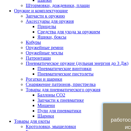
Шапки
Штормовки, дождевики, плащи
Оружие и комплектующие
Запчасти к оружию
Аксессуары для оружия
Прицелы
Средства для ухода за оружием
Ящики, боксы
Кобуры
Оружейные ремни
Оружейные чехлы
Патронташи
Пневматическое оружие (дульная энергия до 3 Дж)
Пневматические винтовки
Пневматические пистолеты
Рогатки и шарики
Снаряжение патронов, пристрелка
Товары для пневматического оружия
Баллоны СО2
Запчасти к пневматике
Мишени
Пули для пневматики
Шарики
работос
Товары для охоты
Кротоловки, мышеловки
ис