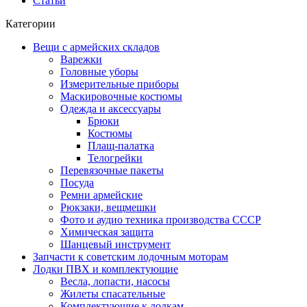
Статьи
Категории
Вещи с армейских складов
Варежки
Головные уборы
Измерительные приборы
Маскировочные костюмы
Одежда и аксессуары
Брюки
Костюмы
Плащ-палатка
Телогрейки
Перевязочные пакеты
Посуда
Ремни армейские
Рюкзаки, вещмешки
Фото и аудио техника производства СССР
Химическая защита
Шанцевый инструмент
Запчасти к советским лодочным моторам
Лодки ПВХ и комплектующие
Весла, лопасти, насосы
Жилеты спасательные
Комплектующие к лодкам