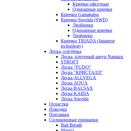
Крючки офсетные
Одинарные крючки
Крючки Gamakatsu
Крючки Siweida (SWD)
Двойники
Одинарные крючки
Тройники
Крючки TRIADA (Japanese
technology)
Леска, плетёнка
Леска, плетеный шнур Namazu
STROFT
Леска "FUDO"
Леска "КРИСТАЛЛ"
Леска ALLVEGA
Леска AQUA
Леска BALSAX
Леска KAIDA
Леска Siweida
Оснастки
Поводки
Поплавки
Силиконовые приманки
Bait Breath
Mann's