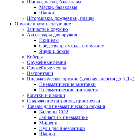
Шапки, маски, балаклавы
Маски, балаклавы
Шапки
Штормовки, дождевики, плащи
Оружие и комплектующие
Запчасти к оружию
Аксессуары для оружия
Прицелы
Средства для ухода за оружием
Ящики, боксы
Кобуры
Оружейные ремни
Оружейные чехлы
Патронташи
Пневматическое оружие (дульная энергия до 3 Дж)
Пневматические винтовки
Пневматические пистолеты
Рогатки и шарики
Снаряжение патронов, пристрелка
Товары для пневматического оружия
Баллоны СО2
Запчасти к пневматике
Мишени
Пули для пневматики
Шарики