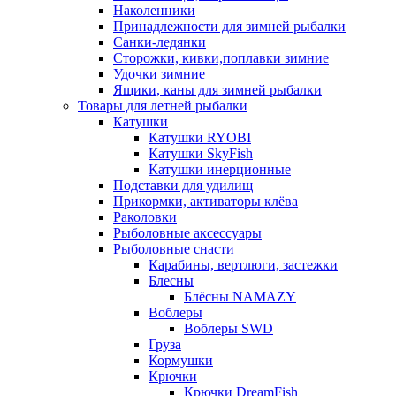
Наколенники
Принадлежности для зимней рыбалки
Санки-ледянки
Сторожки, кивки,поплавки зимние
Удочки зимние
Ящики, каны для зимней рыбалки
Товары для летней рыбалки
Катушки
Катушки RYOBI
Катушки SkyFish
Катушки инерционные
Подставки для удилищ
Прикормки, активаторы клёва
Раколовки
Рыболовные аксессуары
Рыболовные снасти
Карабины, вертлюги, застежки
Блесны
Блёсны NAMAZY
Воблеры
Воблеры SWD
Груза
Кормушки
Крючки
Крючки DreamFish