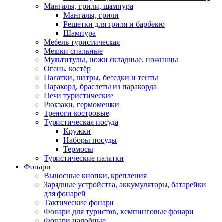
Мангалы, грили, шампура
Мангалы, грили
Решетки для гриля и барбекю
Шампура
Мебель туристическая
Мешки спальные
Мультитулы, ножи складные, ножницы
Огонь, костёр
Палатки, шатры, беседки и тенты
Паракорд, браслеты из паракорда
Печи туристические
Рюкзаки, гермомешки
Треноги костровые
Туристическая посуда
Кружки
Наборы посуды
Термосы
Туристические палатки
Фонари
Выносные кнопки, крепления
Зарядные устройства, аккумуляторы, батарейки
для фонарей
Тактические фонари
Фонари для туристов, кемпинговые фонари
Фонари налобные