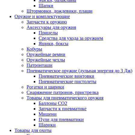
Маски, балаклавы
Шапки
Штормовки, дождевики, плащи
Оружие и комплектующие
Запчасти к оружию
Аксессуары для оружия
Прицелы
Средства для ухода за оружием
Ящики, боксы
Кобуры
Оружейные ремни
Оружейные чехлы
Патронташи
Пневматическое оружие (дульная энергия до 3 Дж)
Пневматические винтовки
Пневматические пистолеты
Рогатки и шарики
Снаряжение патронов, пристрелка
Товары для пневматического оружия
Баллоны СО2
Запчасти к пневматике
Мишени
Пули для пневматики
Шарики
Товары для охоты