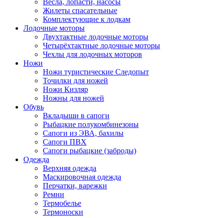
Весла, лопасти, насосы
Жилеты спасательные
Комплектующие к лодкам
Лодочные моторы
Двухтактные лодочные моторы
Четырёхтактные лодочные моторы
Чехлы для лодочных моторов
Ножи
Ножи туристические Следопыт
Точилки для ножей
Ножи Кизляр
Ножны для ножей
Обувь
Вкладыши в сапоги
Рыбацкие полукомбинезоны
Сапоги из ЭВА, бахилы
Сапоги ПВХ
Сапоги рыбацкие (заброды)
Одежда
Верхняя одежда
Маскировочная одежда
Перчатки, варежки
Ремни
Термобелье
Термоноски