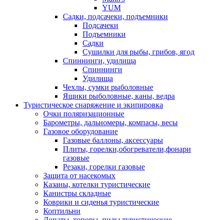
YUM
Садки, подсачеки, подъемники
Подсачеки
Подъемники
Садки
Сушилки для рыбы, грибов, ягод
Спиннинги, удилища
Спиннинги
Удилища
Чехлы, сумки рыболовные
Ящики рыболовные, каны, ведра
Туристическое снаряжение и экипировка
Очки поляризационные
Барометры, дальномеры, компасы, весы
Газовое оборудование
Газовые баллоны, аксессуары
Плиты, горелки,обогреватели,фонари
газовые
Резаки, горелки газовые
Защита от насекомых
Казаны, котелки туристические
Канистры складные
Коврики и сиденья туристические
Коптильни
Лопаты, топоры, пилы туристические