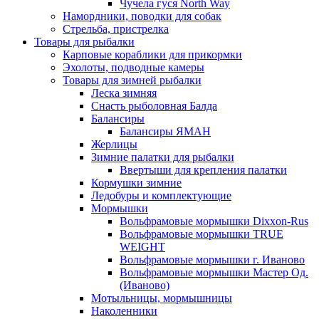
Чучела гуся North Way
Намордники, поводки для собак
Стрельба, пристрелка
Товары для рыбалки
Карповые кораблики для прикормки
Эхолоты, подводные камеры
Товары для зимней рыбалки
Леска зимняя
Снасть рыболовная Балда
Балансиры
Балансиры ЯМАН
Жерлицы
Зимние палатки для рыбалки
Ввертыши для крепления палатки
Кормушки зимние
Ледобуры и комплектующие
Мормышки
Вольфрамовые мормышки Dixxon-Rus
Вольфрамовые мормышки TRUE
WEIGHT
Вольфрамовые мормышки г. Иваново
Вольфрамовые мормышки Мастер Од.
(Иваново)
Мотыльницы, мормышницы
Наколенники