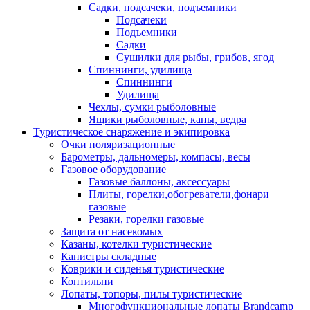
Садки, подсачеки, подъемники
Подсачеки
Подъемники
Садки
Сушилки для рыбы, грибов, ягод
Спиннинги, удилища
Спиннинги
Удилища
Чехлы, сумки рыболовные
Ящики рыболовные, каны, ведра
Туристическое снаряжение и экипировка
Очки поляризационные
Барометры, дальномеры, компасы, весы
Газовое оборудование
Газовые баллоны, аксессуары
Плиты, горелки,обогреватели,фонари
газовые
Резаки, горелки газовые
Защита от насекомых
Казаны, котелки туристические
Канистры складные
Коврики и сиденья туристические
Коптильни
Лопаты, топоры, пилы туристические
Многофункциональные лопаты Brandcamp