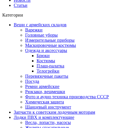
Новости
Статьи
Категории
Вещи с армейских складов
Варежки
Головные уборы
Измерительные приборы
Маскировочные костюмы
Одежда и аксессуары
Брюки
Костюмы
Плащ-палатка
Телогрейки
Перевязочные пакеты
Посуда
Ремни армейские
Рюкзаки, вещмешки
Фото и аудио техника производства СССР
Химическая защита
Шанцевый инструмент
Запчасти к советским лодочным моторам
Лодки ПВХ и комплектующие
Весла, лопасти, насосы
Жилеты спасательные