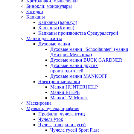
Кротоловки, мышеловки
Бинокли, монокуляры
Засидки
Капканы
Капканы (Барнаул)
Капканы (Киров)
Капканы производства Средуралстрой
Манки для охоты
Духовые манки
Духовые манки "Schoolhunter" (манки
Дмитрия Мельника)
Духовые манки BUCK GARDNER
Духовые манки других
производителей
Духовые манки MANKOFF
Электронные манки
Манки HUNTERHELP
Манки ЕГЕРЬ
Манки ТМ Минск
Маскировка
Муляжи, чучела, профиля
Профили, чучела птиц
Чучела уток
Чучела, профили гусей
Чучела гусей Sport Plast