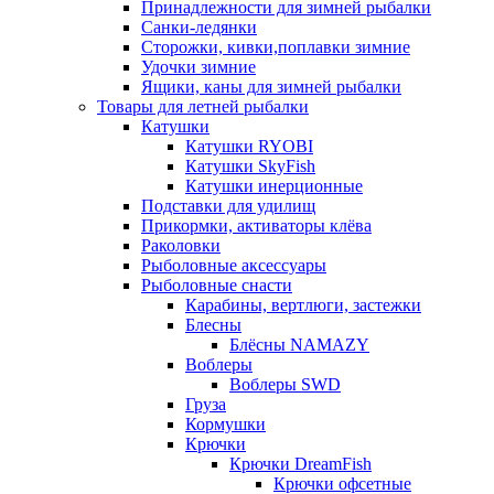
Принадлежности для зимней рыбалки
Санки-ледянки
Сторожки, кивки,поплавки зимние
Удочки зимние
Ящики, каны для зимней рыбалки
Товары для летней рыбалки
Катушки
Катушки RYOBI
Катушки SkyFish
Катушки инерционные
Подставки для удилищ
Прикормки, активаторы клёва
Раколовки
Рыболовные аксессуары
Рыболовные снасти
Карабины, вертлюги, застежки
Блесны
Блёсны NAMAZY
Воблеры
Воблеры SWD
Груза
Кормушки
Крючки
Крючки DreamFish
Крючки офсетные