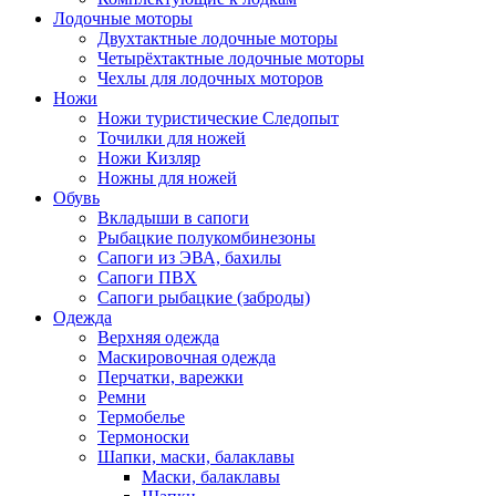
Лодочные моторы
Двухтактные лодочные моторы
Четырёхтактные лодочные моторы
Чехлы для лодочных моторов
Ножи
Ножи туристические Следопыт
Точилки для ножей
Ножи Кизляр
Ножны для ножей
Обувь
Вкладыши в сапоги
Рыбацкие полукомбинезоны
Сапоги из ЭВА, бахилы
Сапоги ПВХ
Сапоги рыбацкие (заброды)
Одежда
Верхняя одежда
Маскировочная одежда
Перчатки, варежки
Ремни
Термобелье
Термоноски
Шапки, маски, балаклавы
Маски, балаклавы