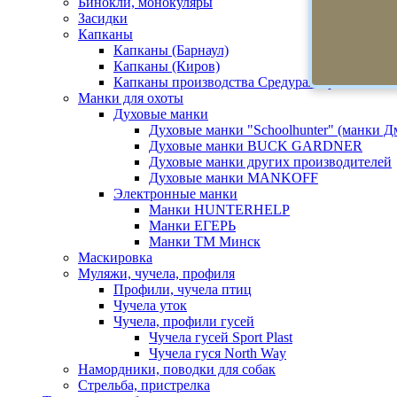
Бинокли, монокуляры
Засидки
Капканы
Капканы (Барнаул)
Капканы (Киров)
Капканы производства Средуралстрой
Манки для охоты
Духовые манки
Духовые манки "Schoolhunter" (манки 
Духовые манки BUCK GARDNER
Духовые манки других производителей
Духовые манки MANKOFF
Электронные манки
Манки HUNTERHELP
Манки ЕГЕРЬ
Манки ТМ Минск
Маскировка
Муляжи, чучела, профиля
Профили, чучела птиц
Чучела уток
Чучела, профили гусей
Чучела гусей Sport Plast
Чучела гуся North Way
Намордники, поводки для собак
Стрельба, пристрелка