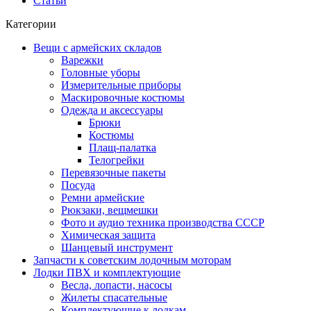
Статьи
Категории
Вещи с армейских складов
Варежки
Головные уборы
Измерительные приборы
Маскировочные костюмы
Одежда и аксессуары
Брюки
Костюмы
Плащ-палатка
Телогрейки
Перевязочные пакеты
Посуда
Ремни армейские
Рюкзаки, вещмешки
Фото и аудио техника производства СССР
Химическая защита
Шанцевый инструмент
Запчасти к советским лодочным моторам
Лодки ПВХ и комплектующие
Весла, лопасти, насосы
Жилеты спасательные
Комплектующие к лодкам