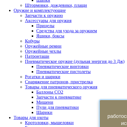
Шапки
Штормовки, дождевики, плащи
Оружие и комплектующие
Запчасти к оружию
Аксессуары для оружия
Прицелы
Средства для ухода за оружием
Ящики, боксы
Кобуры
Оружейные ремни
Оружейные чехлы
Патронташи
Пневматическое оружие (дульная энергия до 3 Дж)
Пневматические винтовки
Пневматические пистолеты
Рогатки и шарики
Снаряжение патронов, пристрелка
Товары для пневматического оружия
Баллоны СО2
Запчасти к пневматике
Мишени
Пули для пневматики
Шарики
работос
Товары для охоты
Кротоловки, мышеловки
ис