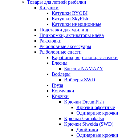
Товары для летней рыбалки
Катушки
Катушки RYOBI
Катушки SkyFish
Катушки инерционные
Подставки для удилищ
Прикормки, активаторы клёва
Раколовки
Рыболовные аксессуары
Рыболовные снасти
Карабины, вертлюги, застежки
Блесны
Блёсны NAMAZY
Воблеры
Воблеры SWD
Груза
Кормушки
Крючки
Крючки DreamFish
Крючки офсетные
Одинарные крючки
Крючки Gamakatsu
Крючки Siweida (SWD)
Двойники
Одинарные крючки