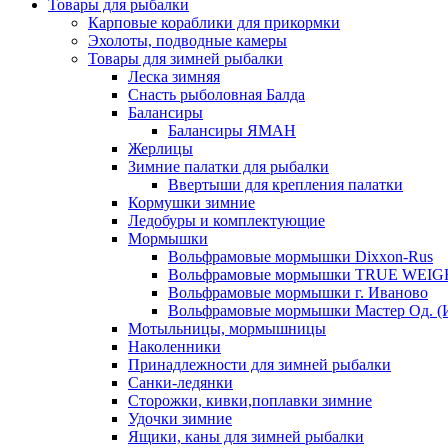
Товары для рыбалки
Карповые кораблики для прикормки
Эхолоты, подводные камеры
Товары для зимней рыбалки
Леска зимняя
Снасть рыболовная Балда
Балансиры
Балансиры ЯМАН
Жерлицы
Зимние палатки для рыбалки
Ввертыши для крепления палатки
Кормушки зимние
Ледобуры и комплектующие
Мормышки
Вольфрамовые мормышки Dixxon-Rus
Вольфрамовые мормышки TRUE WEIG
Вольфрамовые мормышки г. Иваново
Вольфрамовые мормышки Мастер Од. (
Мотыльницы, мормышницы
Наколенники
Принадлежности для зимней рыбалки
Санки-ледянки
Сторожки, кивки,поплавки зимние
Удочки зимние
Ящики, каны для зимней рыбалки